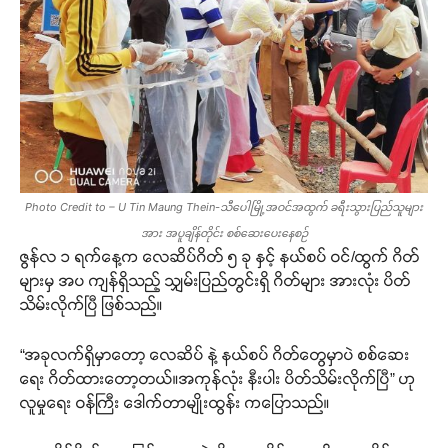
Photo Credit to – U Tin Maung Thein-သီပေါမြို့အဝင်အထွက် ခရီးသွားပြည်သူများ
အား အပူချိန်တိုင်း စစ်ဆေးပေးနေစဉ်
ဇွန်လ ၁ ရက်နေ့က လေဆိပ်ဂိတ် ၅ ခု နှင့် နယ်စပ် ဝင်/ထွက် ဂိတ်
များမှ အပ ကျန်ရှိသည့် သျှမ်းပြည်တွင်းရှိ ဂိတ်များ အားလုံး ပိတ်
သိမ်းလိုက်ပြီ ဖြစ်သည်။
“အခုလက်ရှိမှာတော့ လေဆိပ် နဲ့ နယ်စပ် ဂိတ်တွေမှာပဲ စစ်ဆေး
ရေး ဂိတ်ထားတော့တယ်။အကုန်လုံး နီးပါး ပိတ်သိမ်းလိုက်ပြီ” ဟု
လူမှုရေး ဝန်ကြီး ဒေါက်တာမျိုးထွန်း ကပြောသည်။