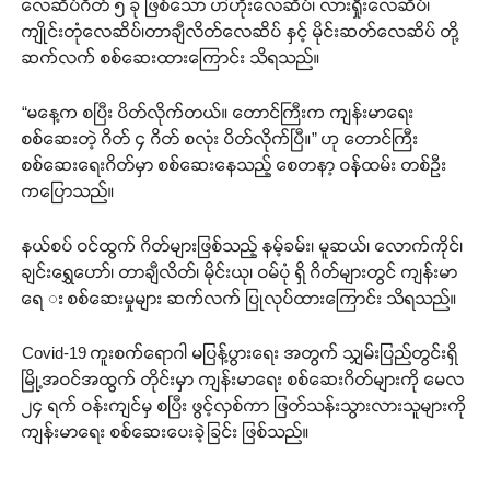
လေဆိပ်ဂိတ် ၅ ခု ဖြစ်သော ဟဲဟိုးလေဆိပ်၊ လားရှိုးလေဆိပ်၊
ကျိုင်းတုံလေဆိပ်၊တာချီလိတ်လေဆိပ် နှင့် မိုင်းဆတ်လေဆိပ် တို့
ဆက်လက် စစ်ဆေးထားကြောင်း သိရသည်။
“မနေ့က စပြီး ပိတ်လိုက်တယ်။ တောင်ကြီးက ကျန်းမာရေး
စစ်ဆေးတဲ့ ဂိတ် ၄ ဂိတ် စလုံး ပိတ်လိုက်ပြီ။” ဟု တောင်ကြီး
စစ်ဆေးရေးဂိတ်မှာ စစ်ဆေးနေသည့် စေတနာ့ ဝန်ထမ်း တစ်ဦး
ကပြောသည်။
နယ်စပ် ဝင်ထွက် ဂိတ်များဖြစ်သည့် နမ့်ခမ်း၊ မူဆယ်၊ လောက်ကိုင်၊
ချင်းရွှေဟော်၊ တာချီလိတ်၊ မိုင်းယု၊ ဝမ်ပုံ ရှိ ဂိတ်များတွင် ကျန်းမာ
ရေ း စစ်ဆေးမှုများ ဆက်လက် ပြုလုပ်ထားကြောင်း သိရသည်။
Covid-19 ကူးစက်ရောဂါ မပြန့်ပွားရေး အတွက် သျှမ်းပြည်တွင်းရှိ
မြို့အဝင်အထွက် တိုင်းမှာ ကျန်းမာရေး စစ်ဆေးဂိတ်များကို မေလ
၂၄ ရက် ဝန်းကျင်မှ စပြီး ဖွင့်လှစ်ကာ ဖြတ်သန်းသွားလားသူများကို
ကျန်းမာရေး စစ်ဆေးပေးခဲ့ခြင်း ဖြစ်သည်။