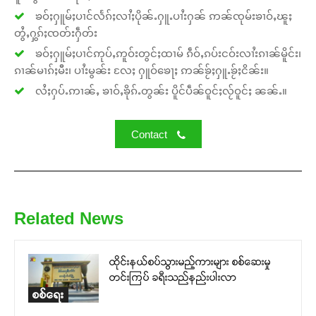
ၶဝ်ႈႁူမ်ႈပၢင်လႅၵ်ႈလၢႆႈပိုၼ်ႉႁူႉပၢႆးႁၼ် ဢၼ်ၸုမ်းၶၢဝ်ႇၽူႈ
တွႆႇႁွၵ်ႈၸတ်းႁဵတ်း
ၶဝ်ႈႁူမ်ႈပၢင်ဢုပ်ႇဢူဝ်းတွင်ႈထၢမ် ၵဵဝ်ႇၵပ်းငဝ်းလၢႆးၵၢၼ်မိူင်း၊
ၵၢၼ်မၢၵ်ႈမီး၊ ပၢႆးမွၼ်း လႄႈ ႁူဝ်ၶေႃႈ ဢၼ်ၶႂ်ႈႁူႉၶႂ်ႈငိၼ်း။
လႆႈႁပ်ႉဢၢၼ်ႇ ၶၢဝ်ႇၶိုၵ်ႉတွၼ်း ပိူင်ပဵၼ်ဝူင်ႈလႂ်ဝူင်ႈ ၼၼ်ႉ။
Contact
Related News
ထိုင်းနယ်စပ်သွားမည့်ကားများ စစ်ဆေးမှု
တင်းကြပ် ခရီးသည်နည်းပါးလာ
စစ်ရေး