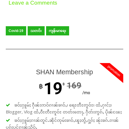
Leave a Comments
Covid-19
သတင်း
ကျန်းမာရေး
promotion
SHAN Membership
19
169
฿
฿
/mo
ၶဝ်ႈႁူမ်ႈ ႁဵၼ်းဢဝ်ၵၢၼ်ၶၢဝ်ႇ၊ ရေႊတီႊဢူဝ်ႊ၊ ထႆႇႁၢင်ႈ၊
Blogger, Vlog ထႆႇဝီႊတီႊဢူဝ်ႊ တတ်းတေႃႇ ႁဵတ်းဢွၵ်ႇ ပိုၼ်ၽႄႈ
ၶဝ်ႈႁူမ်ႈၵၢၼ်တူင်ႉၼိုင်ၸုမ်းၶၢဝ်ႇၽူႈတွႆႇႁွၵ်ႈ ၼႂ်းၶၵ်ႉၵၢၼ်
ပူၵ်းပွင်ၵၢၼ်သိုဝ်ႇ