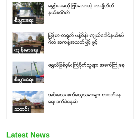
မျှော်ပေမယ့် ဖြစ်မလာတဲ့ တာချီလိတ်
နယ်စပ်ဂိတ်
စီးပွားရေး
မြန်မာ-တရုတ် မန့်ဝိန်း-ကျယ်ဂေါင်နယ်စပ်
ဂိတ် အကန့်အသတ်ဖြင့် ဖွင့်
ကျန်းမာရေး
ရွှေလီမြစ်ဝှမ်း ကြံစိုက်သူများ အခက်ကြုံနေ
စီးပွားရေး
အင်းလေး စက်လှေသမားများ စားဝတ်နေ
ရေး ခက်ခဲနေဆဲ
သတင်း
Latest News