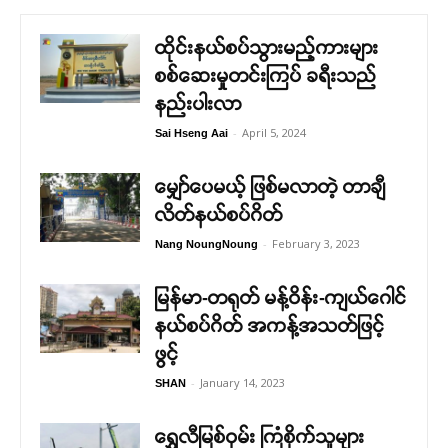
ထိုင်းနယ်စပ်သွားမည့်ကားများ
စစ်ဆေးမှုတင်းကြပ် ခရီးသည်
နည်းပါးလာ
-
April 5, 2024
Sai Hseng Aai
မျှော်ပေမယ့် ဖြစ်မလာတဲ့ တာချီ
လိတ်နယ်စပ်ဂိတ်
-
February 3, 2023
Nang NoungNoung
မြန်မာ-တရုတ် မန့်ဝိန်း-ကျယ်ဂေါင်
နယ်စပ်ဂိတ် အကန့်အသတ်ဖြင့်
ဖွင့်
-
January 14, 2023
SHAN
ရွှေလီမြစ်ဝှမ်း ကြံစိုက်သူများ