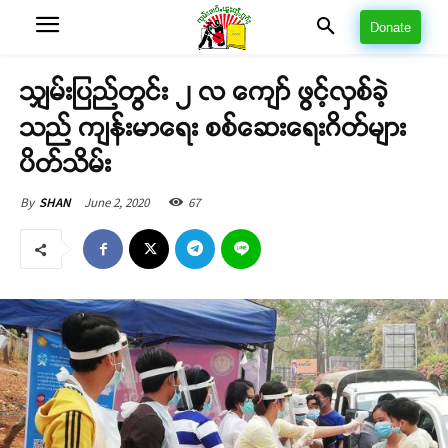
Donate
သျှမ်းပြည်တွင်း ၂ လ ကျော် ဖွင့်လှစ်ခဲ့
သည် ကျန်းမာရေး စစ်ဆေးရေးဂိတ်များ
ပိတ်သိမ်း
June 2, 2020
67
By
SHAN