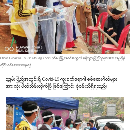
Photo Credit to - U Tin Maung Thein-သီပေါမြို့အဝင်အထွက် ခရီးသွားပြည်သူများအား အပူချိန်
တိုင်း စစ်ဆေးပေးနေစဉ်
သျှမ်းပြည်အတွင်းရှိ Covid-19 ကူးစက်ရောဂါ စစ်ဆေးဂိတ်များ
အားလုံး ပိတ်သိမ်းလိုက်ပြီ ဖြစ်ကြောင်း စုံစမ်းသိရှိရသည်။