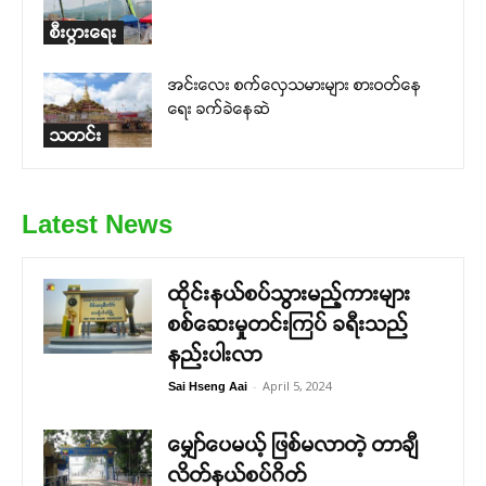
စီးပွားရေး
အင်းလေး စက်လှေသမားများ စားဝတ်နေ
ရေး ခက်ခဲနေဆဲ
သတင်း
Latest News
ထိုင်းနယ်စပ်သွားမည့်ကားများ
စစ်ဆေးမှုတင်းကြပ် ခရီးသည်
နည်းပါးလာ
-
April 5, 2024
Sai Hseng Aai
မျှော်ပေမယ့် ဖြစ်မလာတဲ့ တာချီ
လိတ်နယ်စပ်ဂိတ်