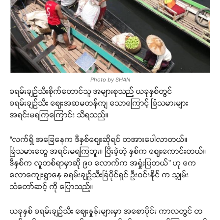
Photo by SHAN
ခရမ်းချဉ်သီးစိုက်တောင်သူ အများစုသည် ယခုနှစ်တွင်
ခရမ်းချဉ်သီး ဈေးအဆမတန်ကျ သောကြောင့် ခြံသမားများ
အရင်းမရကြကြောင်း သိရသည်။
“လက်ရှိ အခြေနေက ဒီနှစ်ဈေးဆိုရင် တအားပေါလာတယ်။
ခြံသမားတွေ အရင်းမရကြဘူး။ ပြီးခဲ့တဲ့ နှစ်က ဈေးကောင်းတယ်။
ဒီနှစ်က လူတစ်ရာမှာဆို ၉၀ လောက်က အရှုံးပြတယ်” ဟု ကေ
လောကျေးရွာနေ ခရမ်းချဉ်သီးခြံပိုင်ရှင် ဦးဝင်းနိုင် က သျှမ်း
သံတော်ဆင့် ကို ပြောသည်။
ယခုနှစ် ခရမ်းချဉ်သီး ဈေးနှုန်းများမှာ အစောပိုင်း ကာလတွင် တ