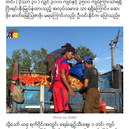
တင်း ( ပှိဿာ ၃၀ ) လျှင် ၃၀၀၀ ကျပ်နှင့် ၃၅၀၀ ကျပ်ကြားသာရရှိ
ပြီး၊ရင်းနှီးမြုပ်နှံထားသည့် အလုပ်သမားခ သာ ရရှိကြောင်း၊ ဆေး
ဖိုး၊ ဓာတ်မြေသြဇာဖိုး မရကြောင်းလည်း ဦးဝင်းနိုင်က ပြောသည်။
Photo by SHAN
သို့သော် ယခု ရက်ပိုင်းအတွင်း ခရမ်းချဉ်သီးဈေး ၁ တင်း ကျပ်