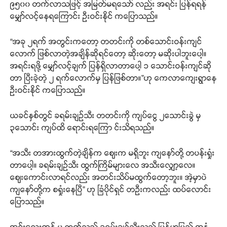
၉၅၀၀ တက်လာသဖြင့် အမြတ်မရသော် လည်း အရင်း ပြန်ရရန်
မျှော်လင့်နေရကြောင်း ဦးဝင်းနိုင် ကပြောသည်။
“အခု ၂ရက် အတွင်းကတော့ တတင်းကို တစ်သောင်းဝန်းကျင်
လောက် ဖြစ်လာတဲ့အချိန်ဆိုရင်တော့ ဆိုးတော့ မဆိုးပါဘူးပေါ့။
အရင်းရဖို့ မျှော်လင့်ချက် ပြန်ရှိလာတာပေါ့ ၁ သောင်းဝန်းကျင်ဆို
တာ ပြီးခဲ့တဲ့ ၂ ရက်လောက်မှ ပြန်ဖြစ်တာ။”ဟု ကေလာကျေးရွာနေ
ဦးဝင်းနိုင် ကပြောသည်။
ယခင်နှစ်တွင် ခရမ်းချဉ်သီး တတင်းကို ကျပ်ငွေ ၂သောင်းခွဲ မှ
၃သောင်း ကျပ်ထိ ရောင်းရကြော င်းသိရသည်။
“အသီး တအားထွက်တဲ့ချိန်က ဈေးက မရှိဘူး ကျနော်တို့ တပန်းရှုံး
တာပေါ့။ ခရမ်းချဉ်သီး ထွက်ကြိမ်များလေ အသီးလျှော့လေ။
ဈေးကောင်းလာရင်လည်း အတင်းသိပ်မထွက်တော့ဘူး။ အဲ့မှာပဲ
ကျနော်တို့က စရှုံးနေပြီ” ဟု ခြံပိုင်ရှင် တဦးကလည်း ထပ်လောင်း
ပြောသည်။
အင်းလေးကန် မှ ထွက်သည့် ခရမ်းချဉ်သီးသည် မြန်မာပြည် အနှံ့