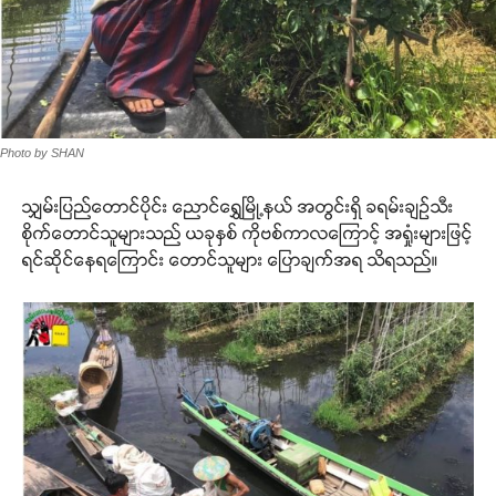
Photo by SHAN
သျှမ်းပြည်တောင်ပိုင်း ညောင်ရွှေမြို့နယ် အတွင်းရှိ ခရမ်းချဉ်သီး
စိုက်တောင်သူများသည် ယခုနှစ် ကိုဗစ်ကာလကြောင့် အရှုံးများဖြင့်
ရင်ဆိုင်နေရကြောင်း တောင်သူများ ပြောချက်အရ သိရသည်။