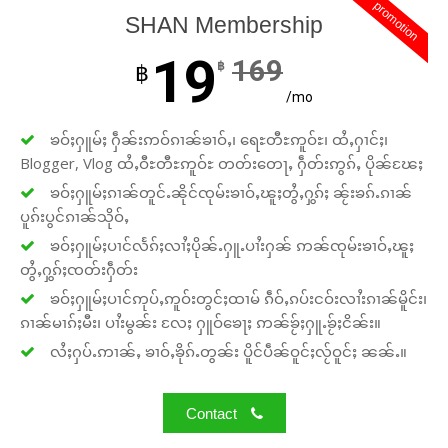
promotion
SHAN Membership
19
169
฿
฿
/mo
ၶဝ်ႈႁူမ်ႈ ႁဵၼ်းဢဝ်ၵၢၼ်ၶၢဝ်ႇ၊ ရေႊတီႊဢူဝ်ႊ၊ ထႆႇႁၢင်ႈ၊
Blogger, Vlog ထႆႇဝီႊတီႊဢူဝ်ႊ တတ်းတေႃႇ ႁဵတ်းဢွၵ်ႇ ပိုၼ်ၽႄႈ
ၶဝ်ႈႁူမ်ႈၵၢၼ်တူင်ႉၼိုင်ၸုမ်းၶၢဝ်ႇၽူႈတွႆႇႁွၵ်ႈ ၼႂ်းၶၵ်ႉၵၢၼ်
ပူၵ်းပွင်ၵၢၼ်သိုဝ်ႇ
ၶဝ်ႈႁူမ်ႈပၢင်လႅၵ်ႈလၢႆႈပိုၼ်ႉႁူႉပၢႆးႁၼ် ဢၼ်ၸုမ်းၶၢဝ်ႇၽူႈ
တွႆႇႁွၵ်ႈၸတ်းႁဵတ်း
ၶဝ်ႈႁူမ်ႈပၢင်ဢုပ်ႇဢူဝ်းတွင်ႈထၢမ် ၵဵဝ်ႇၵပ်းငဝ်းလၢႆးၵၢၼ်မိူင်း၊
ၵၢၼ်မၢၵ်ႈမီး၊ ပၢႆးမွၼ်း လႄႈ ႁူဝ်ၶေႃႈ ဢၼ်ၶႂ်ႈႁူႉၶႂ်ႈငိၼ်း။
လႆႈႁပ်ႉဢၢၼ်ႇ ၶၢဝ်ႇၶိုၵ်ႉတွၼ်း ပိူင်ပဵၼ်ဝူင်ႈလႂ်ဝူင်ႈ ၼၼ်ႉ။
Contact