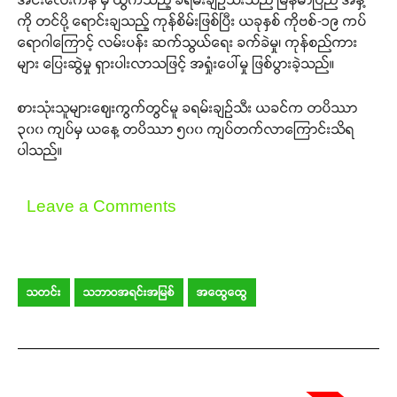
ကို တင်ပို့ ရောင်းချသည့် ကုန်စိမ်းဖြစ်ပြီး ယခုနှစ် ကိုဗစ်-၁၉ ကပ်
ရောဂါကြောင့် လမ်းပန်း ဆက်သွယ်ရေး ခက်ခဲမှု၊ ကုန်စည်ကား
များ ပြေးဆွဲမှု ရှားပါးလာသဖြင့် အရှုံးပေါ်မှု ဖြစ်ပွားခဲ့သည်။
စားသုံးသူများဈေးကွက်တွင်မူ ခရမ်းချဉ်သီး ယခင်က တပိဿာ
၃၀၀ ကျပ်မှ ယနေ့ တပိဿာ ၅၀၀ ကျပ်တက်လာကြောင်းသိရ
ပါသည်။
Leave a Comments
သတင်း
သဘာဝအရင်းအမြစ်
အထွေထွေ