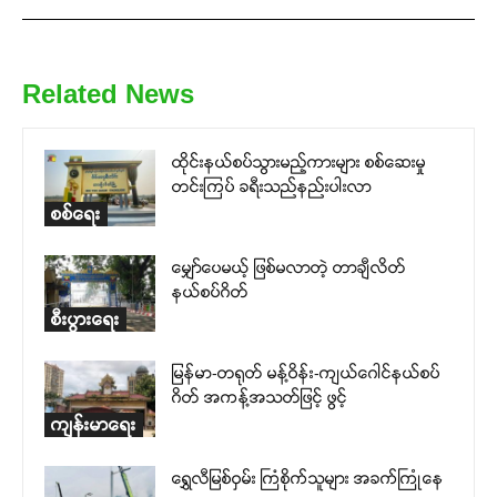
Related News
ထိုင်းနယ်စပ်သွားမည့်ကားများ စစ်ဆေးမှု
တင်းကြပ် ခရီးသည်နည်းပါးလာ
စစ်ရေး
မျှော်ပေမယ့် ဖြစ်မလာတဲ့ တာချီလိတ်
နယ်စပ်ဂိတ်
စီးပွားရေး
မြန်မာ-တရုတ် မန့်ဝိန်း-ကျယ်ဂေါင်နယ်စပ်
ဂိတ် အကန့်အသတ်ဖြင့် ဖွင့်
ကျန်းမာရေး
ရွှေလီမြစ်ဝှမ်း ကြံစိုက်သူများ အခက်ကြုံနေ