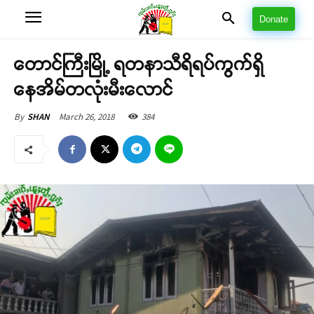
Donate
တောင်ကြီးမြို့ ရတနာသီရိရပ်ကွက်ရှိ
နေအိမ်တလုံးမီးလောင်
March 26, 2018
384
By
SHAN