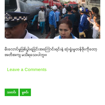
မီးလောင်မှုဖြစ်ပွါးရခြင်းအကြောင်းရင်းနဲ့ ဆုံးရှုံးမှုတန်ဖိုးကိုတော့
အတိအကျ မသိရသေးပါဘူး။
Leave a Comments
သတင်း
မှုခင်း