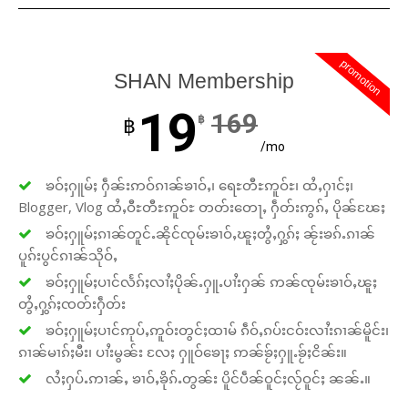
promotion
SHAN Membership
19
169
฿
฿
/mo
ၶဝ်ႈႁူမ်ႈ ႁဵၼ်းဢဝ်ၵၢၼ်ၶၢဝ်ႇ၊ ရေႊတီႊဢူဝ်ႊ၊ ထႆႇႁၢင်ႈ၊
Blogger, Vlog ထႆႇဝီႊတီႊဢူဝ်ႊ တတ်းတေႃႇ ႁဵတ်းဢွၵ်ႇ ပိုၼ်ၽႄႈ
ၶဝ်ႈႁူမ်ႈၵၢၼ်တူင်ႉၼိုင်ၸုမ်းၶၢဝ်ႇၽူႈတွႆႇႁွၵ်ႈ ၼႂ်းၶၵ်ႉၵၢၼ်
ပူၵ်းပွင်ၵၢၼ်သိုဝ်ႇ
ၶဝ်ႈႁူမ်ႈပၢင်လႅၵ်ႈလၢႆႈပိုၼ်ႉႁူႉပၢႆးႁၼ် ဢၼ်ၸုမ်းၶၢဝ်ႇၽူႈ
တွႆႇႁွၵ်ႈၸတ်းႁဵတ်း
ၶဝ်ႈႁူမ်ႈပၢင်ဢုပ်ႇဢူဝ်းတွင်ႈထၢမ် ၵဵဝ်ႇၵပ်းငဝ်းလၢႆးၵၢၼ်မိူင်း၊
ၵၢၼ်မၢၵ်ႈမီး၊ ပၢႆးမွၼ်း လႄႈ ႁူဝ်ၶေႃႈ ဢၼ်ၶႂ်ႈႁူႉၶႂ်ႈငိၼ်း။
လႆႈႁပ်ႉဢၢၼ်ႇ ၶၢဝ်ႇၶိုၵ်ႉတွၼ်း ပိူင်ပဵၼ်ဝူင်ႈလႂ်ဝူင်ႈ ၼၼ်ႉ။