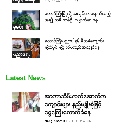
တောင်ကြီးမြို့သို့ အလုပ်လာရောက်သည့်
အမျိုးသမီးတစ်ဉီး ပျောက်ဆုံးနေ
မှုခင်း
တောင်ကြီးပညာပါရမီ မိဘမဲ့ကျောင်း
ဖြတ်ပိုင်းဖြင့် လိမ်လည်အလှူခံနေ
ပညာရေး
Latest News
အာဏာသိမ်းလက်အောက်က
ကျောင်းများ နည်းမျိုးစုံဖြင့်
ငွေကြေးကောက်ခံနေ
-
August 4, 2026
Nang Kham Ku