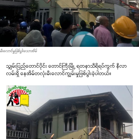
မီးလောင်မှုဖြစ်ပွါးသောအိမ်
သျှမ်းပြည်တောင်ပိုင်း တောင်ကြီးမြို့ ရတနာသီရိရပ်ကွက် နီလာ
လမ်းရှိ နေအိမ်တလုံးမီးလောင်ကျွမ်းမှုဖြစ်ပွါးခဲ့ပါတယ်။