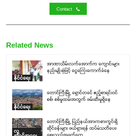
Contact
Related News
အာဏာသိမ်းလက်အောက်က ကျောင်းများ
နည်းမျိုးစုံဖြင့် ငွေကြေးကောက်ခံနေ
နိုင်ငံရေး
တောင်ကြီးမြို့ ရှောင်တခင် ဧည့်စာရင်းဝင်
စစ်၊ စစ်မှုထမ်းအတွက် ဖမ်းဆီးမှုရှိနေ
နိုင်ငံရေး
တောင်ကြီးမြို့ ပြည်နယ်အားကစားကွင်းရှိ
ဆိုင်ခန်းများ ဖယ်ရှားရန် ထပ်မံသတိပေး၊
လူ့
ဈေးသည်အခက်တွေ့
အခွင့်အရေး