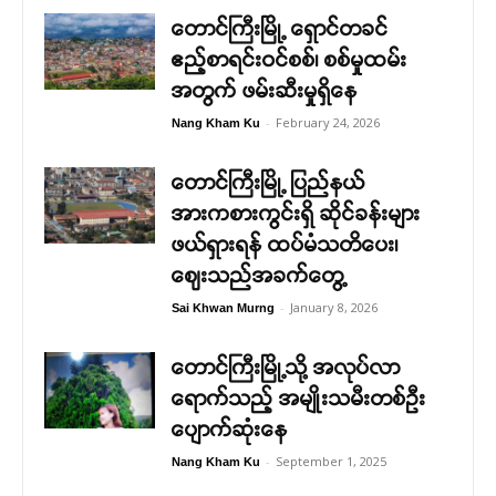
တောင်ကြီးမြို့ ရှောင်တခင်
ဧည့်စာရင်းဝင်စစ်၊ စစ်မှုထမ်း
အတွက် ဖမ်းဆီးမှုရှိနေ
-
February 24, 2026
Nang Kham Ku
တောင်ကြီးမြို့ ပြည်နယ်
အားကစားကွင်းရှိ ဆိုင်ခန်းများ
ဖယ်ရှားရန် ထပ်မံသတိပေး၊
ဈေးသည်အခက်တွေ့
-
January 8, 2026
Sai Khwan Murng
တောင်ကြီးမြို့သို့ အလုပ်လာ
ရောက်သည့် အမျိုးသမီးတစ်ဉီး
ပျောက်ဆုံးနေ
-
September 1, 2025
Nang Kham Ku