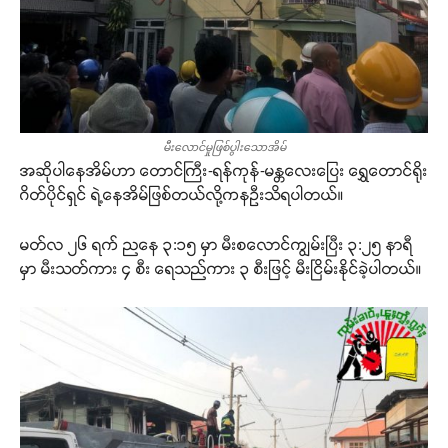
မီးလောင်မှုဖြစ်ပွါးသောအိမ်
အဆိုပါနေအိမ်ဟာ တောင်ကြီး-ရန်ကုန်-မန္တလေးပြေး ရွှေတောင်ရိုး
ဂိတ်ပိုင်ရှင် ရဲ့နေအိမ်ဖြစ်တယ်လို့ကနဦးသိရပါတယ်။
မတ်လ ၂၆ ရက် ညနေ ၃:၁၅ မှာ မီးစလောင်ကျွမ်းပြီး ၃:၂၅ နာရီ
မှာ မီးသတ်ကား ၄ စီး ရေသည်ကား ၃ စီးဖြင့် မီးငြိမ်းနိုင်ခဲ့ပါတယ်။