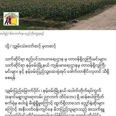
စပါးခွံပုံ မီးလောင်နေသည်ကိုတွေ့ရစဉ်
သို့ / သျှမ်းသံတော်ဆင့် မှတဆင့်
သက်ဆိုင်ရာ စည်ပင်သာယာရေးဌာန မှ တာဝန်ရှိလူကြီးမင်းများ၊
သက်ဆိုင်ရာ နမ့်ခမ်းမြို့နယ် ကျန်းမာရေးဌာနမှ တာဝန်ရှိလူကြီး
မင်းများ နှင့် နမ့်ခမ်းပြည်သူ့ဆေးရုံအုပ် ဒေါက်တာစိုင်းလှတင် သိရှိ
စေရန်
သျှမ်းပြည်မြောက်ပိုင်း ၊ နမ့်ခမ်းမြို့နယ် ၊ပေါက်တိုက်ရပ်ကွက်
(နောင်မရွာသွားရာလမ်း ညာဘက် ထိပ်ဘေး) ရှိ ဆန်စပါးကြိတ်
စက်ရုံမှ စပါးခွံ မီးစွဲရှို့မှုကြောင့် ထွက်ရှိလာသော ညှော်နံ့ဆိုးများ
ကြောင့် အနီးပတ်ဝန်းကျင်နေ မိဘပြည်သူများသည် အသက်ရှူ
လမ်းကြောင်းဆိုင်ရာရောဂါများဖြစ်ကြသော ချောင်းဆိုးခြင်း၊