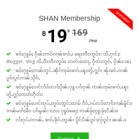
promotion
SHAN Membership
19
169
฿
฿
/mo
ၶဝ်ႈႁူမ်ႈ ႁဵၼ်းဢဝ်ၵၢၼ်ၶၢဝ်ႇ၊ ရေႊတီႊဢူဝ်ႊ၊ ထႆႇႁၢင်ႈ၊
Blogger, Vlog ထႆႇဝီႊတီႊဢူဝ်ႊ တတ်းတေႃႇ ႁဵတ်းဢွၵ်ႇ ပိုၼ်ၽႄႈ
ၶဝ်ႈႁူမ်ႈၵၢၼ်တူင်ႉၼိုင်ၸုမ်းၶၢဝ်ႇၽူႈတွႆႇႁွၵ်ႈ ၼႂ်းၶၵ်ႉၵၢၼ်
ပူၵ်းပွင်ၵၢၼ်သိုဝ်ႇ
ၶဝ်ႈႁူမ်ႈပၢင်လႅၵ်ႈလၢႆႈပိုၼ်ႉႁူႉပၢႆးႁၼ် ဢၼ်ၸုမ်းၶၢဝ်ႇၽူႈ
တွႆႇႁွၵ်ႈၸတ်းႁဵတ်း
ၶဝ်ႈႁူမ်ႈပၢင်ဢုပ်ႇဢူဝ်းတွင်ႈထၢမ် ၵဵဝ်ႇၵပ်းငဝ်းလၢႆးၵၢၼ်မိူင်း၊
ၵၢၼ်မၢၵ်ႈမီး၊ ပၢႆးမွၼ်း လႄႈ ႁူဝ်ၶေႃႈ ဢၼ်ၶႂ်ႈႁူႉၶႂ်ႈငိၼ်း။
လႆႈႁပ်ႉဢၢၼ်ႇ ၶၢဝ်ႇၶိုၵ်ႉတွၼ်း ပိူင်ပဵၼ်ဝူင်ႈလႂ်ဝူင်ႈ ၼၼ်ႉ။
Contact