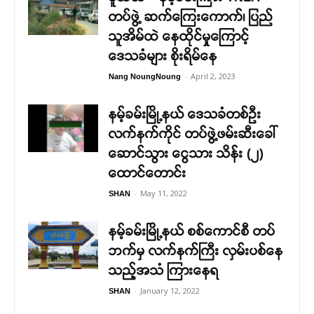
တပ်ဖွဲ့ ဆက်ကြေးကောက်၊ ပြည်
သူအိမ်ထဲ နေထိုင်မှုကြောင့်
ဒေသခံများ စိုးရိမ်နေ
-
April 2, 2023
Nang NoungNoung
နမ့်ခမ်းမြို့နယ် ဒေသခံတစ်ဦး
လက်နက်ကိုင် တပ်ဖွဲ့ဖမ်းဆီးခေါ်
ဆောင်သွား ငွေသား သိန်း (၂)
ထောင်တောင်း
-
May 11, 2022
SHAN
နမ့်ခမ်းမြို့နယ် စစ်ကောင်စီ တပ်
ဘက်မှ လက်နက်ကြီး လှမ်းပစ်နေ
သည့်အသံ ကြားနေရ
-
January 12, 2022
SHAN