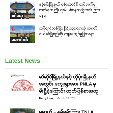
နမ့်ခမ်းမြို့နယ် စစ်ကောင်စီ တပ်ဘက်မှ
လက်နက်ကြီး လှမ်းပစ်နေသည့်အသံ ကြား
နေရ
စစ်ရေး
တစ်ရက်တစ်ခြား ကြီးထွားလာတဲ့ တရုတ်
နယ်စပ်ခြံစည်းရိုး ကျူးကျော်မှုပြဿနာ
ဆောင်းပါး
Latest News
ဆီဆိုင်မြို့နယ်နှင့် ဟိုပုံးမြို့နယ်
အတွင်း ကျေးရွာအား PNLA မှ
မီးရှို့ခဲ့ကြောင်း ထုတ်ပြန်စာအတု
-
March 15, 2024
Harry Linn
မူဆယ် – နမ့်ခမ်းကြား TNLA