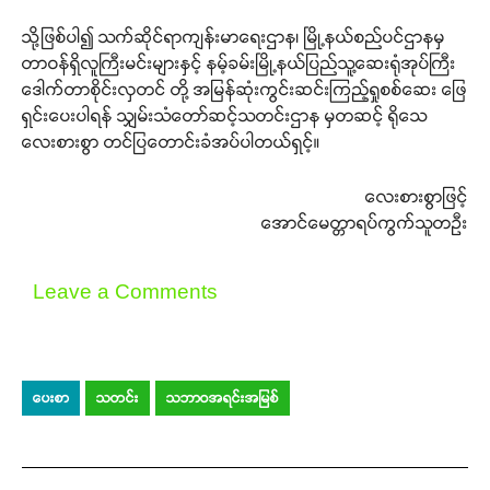
သို့ဖြစ်ပါ၍ သက်ဆိုင်ရာကျန်းမာရေးဌာန၊ မြို့နယ်စည်ပင်ဌာနမှ
တာဝန်ရှိလူကြီးမင်းများနှင့် နမ့်ခမ်းမြို့နယ်ပြည်သူ့ဆေးရုံအုပ်ကြီး
ဒေါက်တာစိုင်းလှတင် တို့ အမြန်ဆုံးကွင်းဆင်းကြည့်ရှုစစ်ဆေး ဖြေ
ရှင်းပေးပါရန် သျှမ်းသံတော်ဆင့်သတင်းဌာန မှတဆင့် ရိုသေ
လေးစားစွာ တင်ပြတောင်းခံအပ်ပါတယ်ရှင့်။
လေးစားစွာဖြင့်
အောင်မေတ္တာရပ်ကွက်သူတဉီး
Leave a Comments
ပေးစာ
သတင်း
သဘာဝအရင်းအမြစ်