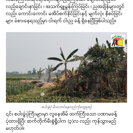
လည်ချောင်းနာခြင်း ၊ အသက်ရှူမွန်းကြပ်ခြင်း ၊ ညအချိန်များတွင်
လည်း ကောင်းကောင်း မအိပ်စက်နိုင်ခြင်းနှင့် မျက်လုံး နီစပ်ခြင်း
များ ခံစားနေရသည်မှာ ငါးရက် ငါးည ခန့် ရှိနေပြီဖြစ်ပါသည်။
စပါးခွံပုံ မီးလောင်နေသည်ကိုတွေ့ရစဉ်
၎င်း စပါးခွံပုံကြီးများမှာ လူနေအိမ် ထက်ကြီးသော ပဏာမခန့်
ပုံထားရှိပြီး ဆက်တိုက်မီးစွဲရှို့ပါက (၃)လ လည်း ကုန်သွားမည်
မဟုတ်ပါ။