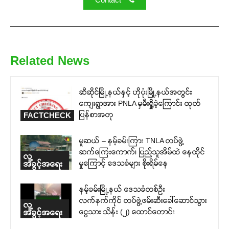
Related News
ဆီဆိုင်မြို့နယ်နှင့် ဟိုပုံးမြို့နယ်အတွင်း
ကျေးရွာအား PNLA မှမီးရှို့ခဲ့ကြောင်း ထုတ်
ပြန်စာအတု
FACTCHECK
မူဆယ် – နမ့်ခမ်းကြား TNLA တပ်ဖွဲ့
ဆက်ကြေးကောက်၊ ပြည်သူအိမ်ထဲ နေထိုင်
လူ့
မှုကြောင့် ဒေသခံများ စိုးရိမ်နေ
အခွင့်အရေး
နမ့်ခမ်းမြို့နယ် ဒေသခံတစ်ဦး
လက်နက်ကိုင် တပ်ဖွဲ့ဖမ်းဆီးခေါ်ဆောင်သွား
လူ့
ငွေသား သိန်း (၂) ထောင်တောင်း
အခွင့်အရေး