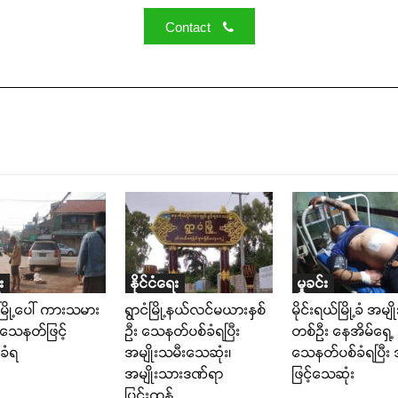
Contact
း
နိုင်ငံရေး
မှုခင်း
းမြို့ပေါ် ကားသမား
ရွာငံမြို့နယ်လင်မယားနှစ်
မိုင်းရယ်မြို့ခံ အမျ
 သေနတ်ဖြင့်
ဉီး သေနတ်ပစ်ခံရပြီး
တစ်ဦး နေအိမ်ရှေ့
ခံရ
အမျိုးသမီးသေဆုံး၊
သေနတ်ပစ်ခံရပြီး
အမျိုးသားဒဏ်ရာ
ဖြင့်သေဆုံး
ပြင်းထန်