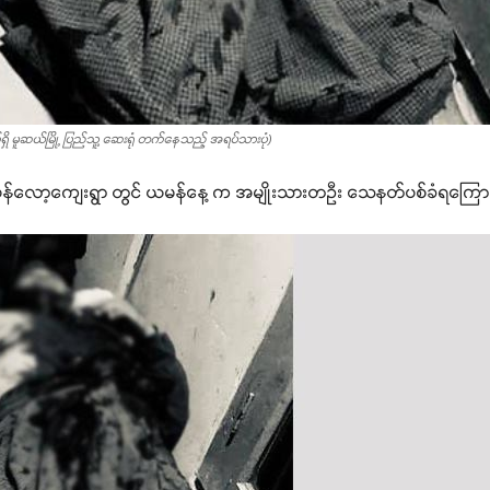
ှိ မူဆယ်မြို့ ပြည်သူ့ ဆေးရုံ တက်နေသည့် အရပ်သားပုံ)
ို့နယ် ပန်လော့ကျေးရွာ တွင် ယမန်နေ့ က အမျိုးသားတဦး သေနတ်ပစ်ခံရကြေ