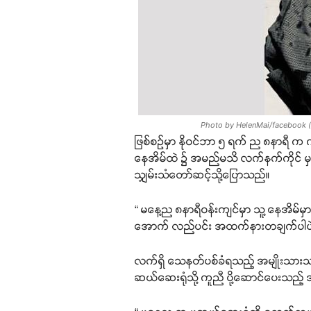
Photo by HelenMai/facebook ( သ
ဖြစ်စဉ်မှာ နိုဝင်ဘာ ၅ ရက် ည ၈နာရီ က 
နေအိမ်ထဲ ၌ အမည်မသိ လက်နက်ကိုင် မ
သျှမ်းသံတော်ဆင့်သို့ပြောသည်။
“ မနေ့ည ၈နာရီဝန်းကျင်မှာ သူ့ နေအိမ်
အောက် လည်ပင်း အထက်နားတချက်ပါပဲ။ 
လက်ရှိ သေနတ်ပစ်ခံရသည့် အမျိုးသားသည
ဆယ်ဆေးရုံသို့ ကူညီ ပို့ဆောင်ပေးသည့