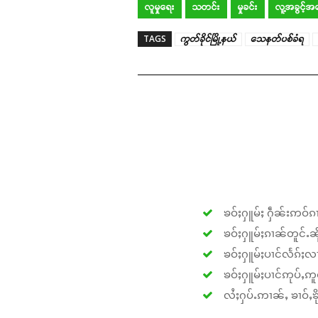
လူမှုရေး
သတင်း
မှုခင်း
လူ့အခွင့်အ
TAGS
ကွတ်ခိုင်မြို့နယ်
သေနတ်ပစ်ခံရ
ၶဝ်ႈႁူမ်ႈ ႁဵၼ်းဢဝ်ၵၢ
ၶဝ်ႈႁူမ်ႈၵၢၼ်တူင်ႉၼိုင
ၶဝ်ႈႁူမ်ႈပၢင်လႅၵ်ႈလၢ
ၶဝ်ႈႁူမ်ႈပၢင်ဢုပ်ႇဢူဝ
လႆႈႁပ်ႉဢၢၼ်ႇ ၶၢဝ်ႇၶိုၵ