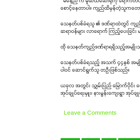
“ မနေ့ည က မူဆယ်ဆေးရုံကို ရောက်တ
စောင့်နေတာပါ။ ကျည်ထိမှန်တဲ့သူကတော
သေနတ်ပစ်ခံရသူ ၏ ဒဏ်ရာထဲတွင် ကျည်ဆံ ရှိ
ဆရာဝန်များ လာရောက် ကြည့်ပေးခြင်း 
ထို သေနတ်ကျည်ဒဏ်ရာရရှိသည့်အမျိုးသား
သေနတ်ပစ်ခံရသည့် အသက် ၄၄နှစ် အမျိုးသား
ပါဝင် ဆောင်ရွက်သူ တဦးဖြစ်သည်။
ယခုလ အတွင်း သျှမ်းပြည် မြောက်ပိုင်း 
အုပ်ချုပ်ရေးမှူး၊ နားမွန်းကျေးရွာ အုပ
Leave a Comments