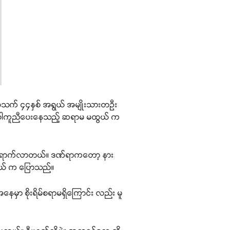
င် အသက် ၄၄နှစ် အရွယ် အမျိုးသားတဦး
က်ပါကူညီပေးနေသည့် ဆရာမ မထွယ် က
ံကို ရောက်လာတယ်။ ဒဏ်ရာကတော့ နား
ွယ် က ပြောသည်။
ှာ စိုးရိမ်စရာမရှိကြောင်း လည်း မူ