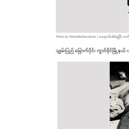
Photo by HelenMai/facebook ( သေနတ်ပစ်ခံရပြီး လက်ရ
သျှမ်းပြည် မြောက်ပိုင်း ကွတ်ခိုင်မြ