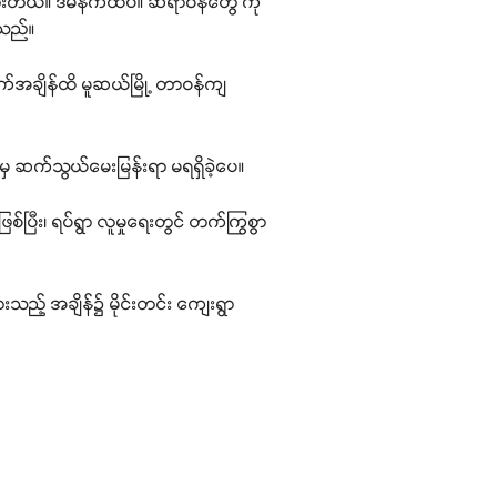
တယ်။ ဒီမနက်ထိပဲ။ ဆရာဝန်တွေ ကို
ာသည်။
မနက်အချိန်ထိ မူဆယ်မြို့ တာဝန်ကျ
မှ ဆက်သွယ်မေးမြန်းရာ မရရှိခဲ့ပေ။
်ပြီး၊ ရပ်ရွာ လူမှုရေးတွင် တက်ကြွစွာ
သည့် အချိန်၌ မိုင်းတင်း ကျေးရွာ