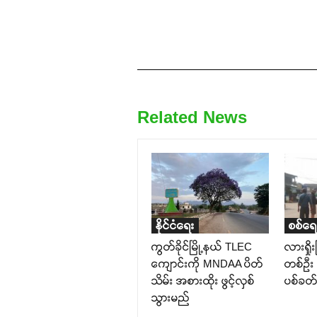
Related News
နိုင်ငံရေး
စစ်ရေ
ကွတ်ခိုင်မြို့နယ် TLEC
လားရှို
ကျောင်းကို MNDAA ပိတ်
တစ်ဉီး
သိမ်း အစားထိုး ဖွင့်လှစ်
ပစ်ခတ်
သွားမည်