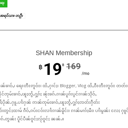
ရေး
အရပ်သား တဦး
SHAN Membership
19
169
฿
฿
/mo
ၼ်ၶၢဝ်ႇ၊ ရေႊတီႊဢူဝ်ႊ၊ ထႆႇႁၢင်ႈ၊ Blogger, Vlog ထႆႇဝီႊတီႊဢူဝ်ႊ တတ်း
်ၸုမ်းၶၢဝ်ႇၽူႈတွႆႇႁွၵ်ႈ ၼႂ်းၶၵ်ႉၵၢၼ်ပူၵ်းပွင်ၵၢၼ်သိုဝ်ႇ
ႆႈပိုၼ်ႉႁူႉပၢႆးႁၼ် ဢၼ်ၸုမ်းၶၢဝ်ႇၽူႈတွႆႇႁွၵ်ႈၸတ်းႁဵတ်း
်းတွင်ႈထၢမ် ၵဵဝ်ႇၵပ်းငဝ်းလၢႆးၵၢၼ်မိူင်း၊ ၵၢၼ်မၢၵ်ႈမီး၊ ပၢႆးမွၼ်း လႄႈ ႁူဝ
်ႉတွၼ်း ပိူင်ပဵၼ်ဝူင်ႈလႂ်ဝူင်ႈ ၼၼ်ႉ။