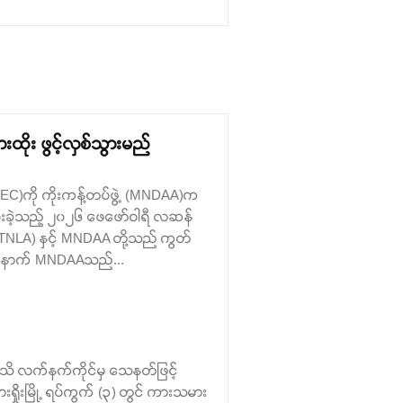
ထိုး ဖွင့်လှစ်သွားမည်
(TLEC)ကို ကိုးကန့်တပ်ဖွဲ့ (MNDAA)က
 ပြီးခဲ့သည့် ၂၀၂၆ ဖေဖော်ဝါရီ လဆန်
TNLA) နှင့် MNDAA တို့သည် ကွတ်
ထို့နောက် MNDAAသည်...
်မသိ လက်နက်ကိုင်မှ သေနတ်ဖြင့်
ရှိုးမြို့ ရပ်ကွက် (၃) တွင် ကားသမား