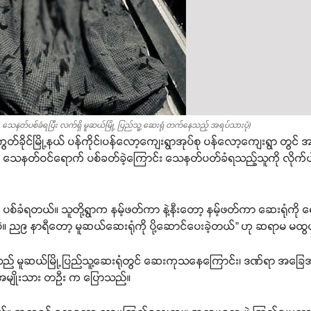
ေနတ်ပစ်ခံရပြီး လက်ရှိ မူဆယ်မြို့ ပြည်သူ့ ဆေးရုံ တက်နေသည့် အရပ်သားပုံ)
ကွတ်ခိုင်မြို့နယ် ပန်ကိုင်၊ပန်လော့ကျေးရွာအုပ်စု ပန်လော့ကျေးရွာ တွ
ှ သေနတ်ဝင်ရောက် ပစ်ခတ်ခဲ့ကြောင်း သေနတ်ပတ်ခံရသည့်သူကို လို
မှာ ပစ်ခံရတယ်။ သူတို့ရွာက နမ့်ဖတ်ကာ နဲ့နီးတော့ နမ့်ဖတ်ကာ ဆေးရု
ည၉ နာရီတော့ မူဆယ်ဆေးရုံကို ပို့ဆောင်ပေးခဲ့တယ်” ဟု ဆရာမ မထ
် မူဆယ်မြို့ပြည်သူ့ဆေးရုံတွင် ဆေးကုသနေကြောင်း၊ ဒဏ်ရာ အခြေအနေမ
် အမျိုးသား တဦး က ပြောသည်။