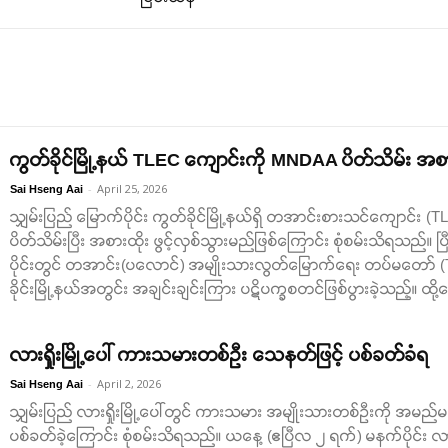
ကွတ်ခိုင်မြို့နယ် TLEC ကျောင်းကို MNDAA ပိတ်သိမ်း အစား
-
April 25, 2026
Sai Hseng Aai
သျှမ်းပြည် မြောက်ပိုင်း ကွတ်ခိုင်မြို့နယ်ရှိ တအာင်းစားသင်ကျောင်း 
ပိတ်သိမ်းပြီး အစားထိုး ဖွင့်လှစ်သွားမည်ဖြစ်ကြောင်း စုံစမ်းသိရသည်။
ပိုင်းတွင် တအာင်း(ပလောင်) အမျိုးသားလွတ်မြောက်ရေး တပ်မတော် (
ခိုင်းမြို့နယ်အတွင်း အချင်းချင်းကြား ပဋိပက္ခစတင်ဖြစ်ပွားခဲ့သည့်။ 
လားရှိုးမြို့ပေါ် ကားသမားတစ်ဉီး သေနတ်ဖြင့် ပစ်ခတ်ခံရ
-
April 2, 2026
Sai Hseng Aai
သျှမ်းပြည် လားရှိုးမြို့ပေါ်တွင် ကားသမား အမျိုးသားတစ်ဦးကို အမည
ပစ်ခတ်ခဲ့ကြောင်း စုံစမ်းသိရသည်။ ယနေ့ (ဧပြီလ ၂ ရက်) မနက်ပိုင်း လား