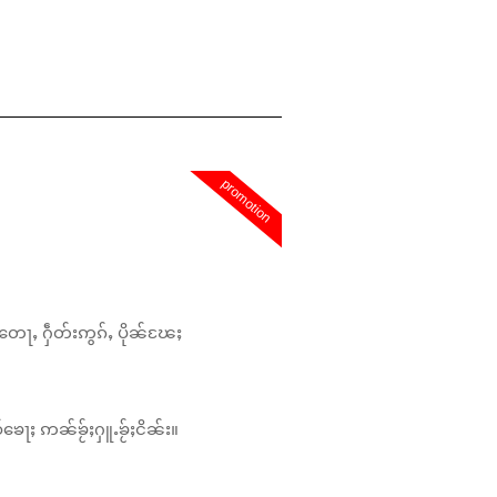
promotion
တေႃႇ ႁဵတ်းဢွၵ်ႇ ပိုၼ်ၽႄႈ
်ၶေႃႈ ဢၼ်ၶႂ်ႈႁူႉၶႂ်ႈငိၼ်း။