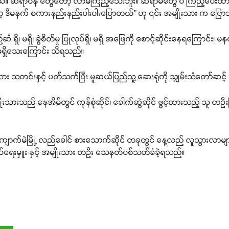
ယ်။ ဆရာဝန် တွေတော့ လာမကြည့်သေးဘူး။ ဆရာမတွေ ပဲ ကြည့်ပေးထား
့ ဒီမနက် စကားနည်းနည်းပါးပါးပြောတယ်” ဟု ၎င်း အမျိုးသား က ပြေ
၊ မရှိ၊ ခွဲစိတ်မှု ပြုလုပ်ရှိ၊ မရှိ အဖြေကို စောင့်ဆိုင်းနေရကြောင်း၊ 
မရှိသေးကြောင်း သိရသည်။
 သတင်းနှင့် ပတ်သက်ပြီး မူဆယ်ပြည်သူ့ ဆေးရုံကို သျှမ်းသံတော်ဆင့် 
သည် နေအိမ်တွင် ကုန်စုံဆိုင်၊ ခေါက်ဆွဲဆိုင် ဖွင့်ထားသည့် သူ တဦးဖြစ
ကျောက်မဲမြို့ လည်ခေါင် စားသောက်ဆိုင် တခုတွင် နေ့လည် လူသွားလာများ
်ချုပ်ရေးမှူး နှင့် အမျိုးသား တဦး သေနတ်ပစ်သတ်ခံခဲ့ရသည်။