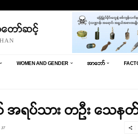
သံတော်ဆင့်
SHAN
WOMEN AND GENDER
အာဘော်
FACT
ု့နယ် အရပ်သား တဦး သေနတ်
37