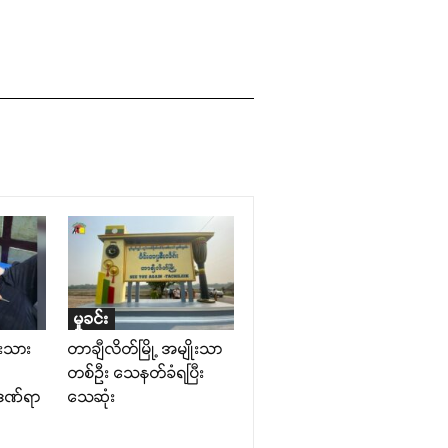
မှုခင်း
ိုးသား
တာချီလိတ်မြို့ အမျိုးသာ
တစ်ဦး သေနတ်ခံရပြီး
 ဒဏ်ရာ
သေဆုံး