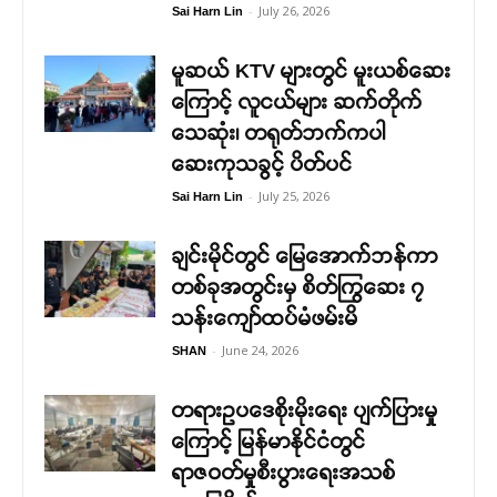
-
July 26, 2026
Sai Harn Lin
မူဆယ် KTV များတွင် မူးယစ်ဆေး
ကြောင့် လူငယ်များ ဆက်တိုက်
သေဆုံး၊ တရုတ်ဘက်ကပါ
ဆေးကုသခွင့် ပိတ်ပင်
-
July 25, 2026
Sai Harn Lin
ချင်းမိုင်တွင် မြေအောက်ဘန်ကာ
တစ်ခုအတွင်းမှ စိတ်ကြွဆေး ၇
သန်းကျော်ထပ်မံဖမ်းမိ
-
June 24, 2026
SHAN
တရားဥပဒေစိုးမိုးရေး ပျက်ပြားမှု
ကြောင့် မြန်မာနိုင်ငံတွင်
ရာဇဝတ်မှုစီးပွားရေးအသစ်