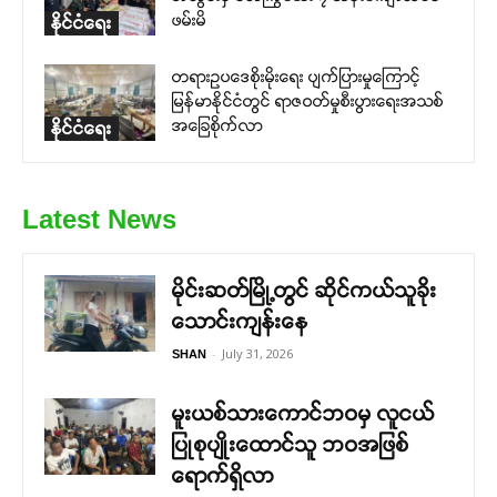
ဖမ်းမိ
နိုင်ငံရေး
တရားဥပဒေစိုးမိုးရေး ပျက်ပြားမှုကြောင့်
မြန်မာနိုင်ငံတွင် ရာဇဝတ်မှုစီးပွားရေးအသစ်
အခြေစိုက်လာ
နိုင်ငံရေး
Latest News
မိုင်းဆတ်မြို့တွင် ဆိုင်ကယ်သူခိုး
သောင်းကျန်းနေ
-
July 31, 2026
SHAN
မူးယစ်သားကောင်ဘဝမှ လူငယ်
ပြုစုပျိုးထောင်သူ ဘဝအဖြစ်
ရောက်ရှိလာ