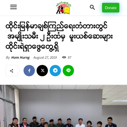
Donate
ထိုင်းမြန်မာချစ်ကြည်ရေးတံတားတွင်
အမျိုးသမီး ၂ ဦးထံမှ မူးယစ်ဆေးများ
ထိုင်းရဲရှာဖွေတွေ့ရှိ
August 27, 2019
97
By
Hom Hurng