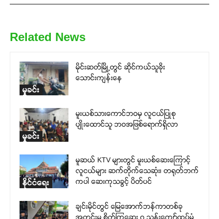
Related News
မိုင်းဆတ်မြို့တွင် ဆိုင်ကယ်သူခိုး
သောင်းကျန်းနေ
မှုခင်း
မူးယစ်သားကောင်ဘဝမှ လူငယ်ပြုစု
ပျိုးထောင်သူ ဘဝအဖြစ်ရောက်ရှိလာ
မှုခင်း
မူဆယ် KTV များတွင် မူးယစ်ဆေးကြောင့်
လူငယ်များ ဆက်တိုက်သေဆုံး၊ တရုတ်ဘက်
ကပါ ဆေးကုသခွင့် ပိတ်ပင်
နိုင်ငံရေး
ချင်းမိုင်တွင် မြေအောက်ဘန်ကာတစ်ခု
အတွင်းမှ စိတ်ကြွဆေး ၇ သန်းကျော်ထပ်မံ