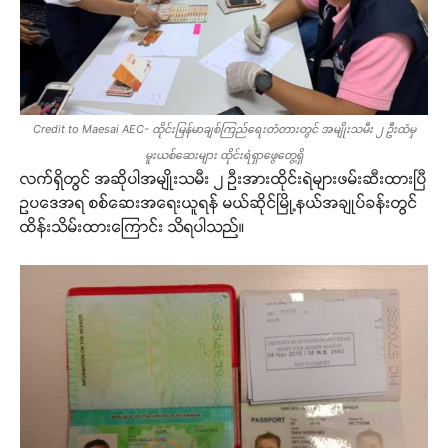
Credit to Maesai AEC- ထိုင်းမြန်မာချစ်ကြည်ရေးတံတားတွင် အမျိုးသမီး ၂ ဦးထံမှ
မူးယစ်ဆေးများ ထိုင်းရဲရှာဖွေတွေ့ရှိ
လက်ရှိတွင် အဆိုပါအမျိုးသမီး ၂ ဦးအားထိုင်းရဲများဖမ်းဆီးထားပြီ
ဥပဒေအရ စစ်ဆေးအရေးယူရန် မယ်ဆိုင်မြို့နယ်အချုပ်ခန်းတွင်
ထိန်းသိမ်းထားကြောင်း သိရပါသည်။