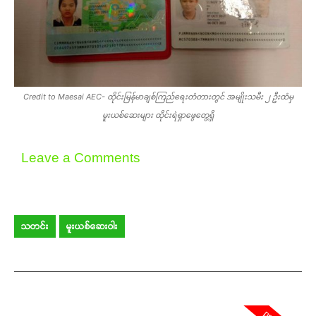
Credit to Maesai AEC- ထိုင်းမြန်မာချစ်ကြည်ရေးတံတားတွင် အမျိုးသမီး ၂ ဦးထံမှ
မူးယစ်ဆေးများ ထိုင်းရဲရှာဖွေတွေ့ရှိ
Leave a Comments
သတင်း
မူးယစ်ဆေးဝါး