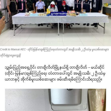
Credit to Maesai AEC- ထိုင်းမြန်မာချစ်ကြည်ရေးတံတားတွင် အမျိုးသမီး ၂ ဦးထံမှ မူးယစ်ဆေးများ
ထိုင်းရဲရှာဖွေတွေ့ရှိ
သျှမ်းပြည်အရှေ့ပိုင်း တာချီလိတ်မြို့နယ်ရှိ တာချီလိတ် – မယ်ဆိုင်
(ထိုင်း-မြန်မာ)ချစ်ကြည်ရေး တံတားပေါ်တွင် အမျိုးသမီး ၂ ဦးထံမှ
ယာဘနှင့် အိုက်စ်မူးယစ်ဆေးများ ဖမ်းဆီးရမိကြောင်းသိရသည်။