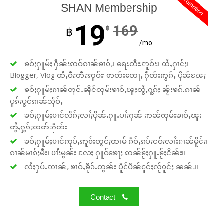
promotion
SHAN Membership
19
169
฿
฿
/mo
ၶဝ်ႈႁူမ်ႈ ႁဵၼ်းဢဝ်ၵၢၼ်ၶၢဝ်ႇ၊ ရေႊတီႊဢူဝ်ႊ၊ ထႆႇႁၢင်ႈ၊
Blogger, Vlog ထႆႇဝီႊတီႊဢူဝ်ႊ တတ်းတေႃႇ ႁဵတ်းဢွၵ်ႇ ပိုၼ်ၽႄႈ
ၶဝ်ႈႁူမ်ႈၵၢၼ်တူင်ႉၼိုင်ၸုမ်းၶၢဝ်ႇၽူႈတွႆႇႁွၵ်ႈ ၼႂ်းၶၵ်ႉၵၢၼ်
ပူၵ်းပွင်ၵၢၼ်သိုဝ်ႇ
ၶဝ်ႈႁူမ်ႈပၢင်လႅၵ်ႈလၢႆႈပိုၼ်ႉႁူႉပၢႆးႁၼ် ဢၼ်ၸုမ်းၶၢဝ်ႇၽူႈ
တွႆႇႁွၵ်ႈၸတ်းႁဵတ်း
ၶဝ်ႈႁူမ်ႈပၢင်ဢုပ်ႇဢူဝ်းတွင်ႈထၢမ် ၵဵဝ်ႇၵပ်းငဝ်းလၢႆးၵၢၼ်မိူင်း၊
ၵၢၼ်မၢၵ်ႈမီး၊ ပၢႆးမွၼ်း လႄႈ ႁူဝ်ၶေႃႈ ဢၼ်ၶႂ်ႈႁူႉၶႂ်ႈငိၼ်း။
လႆႈႁပ်ႉဢၢၼ်ႇ ၶၢဝ်ႇၶိုၵ်ႉတွၼ်း ပိူင်ပဵၼ်ဝူင်ႈလႂ်ဝူင်ႈ ၼၼ်ႉ။
Contact