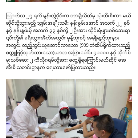
ဩဂုတ်လ ၂၇ ရက် မွန်းလွဲပိုင်းက တာချီလိတ်မှ သုံးဘီးစီးကာ မယ်
ဆိုင်သို့သွားမည့် သျှမ်းအမျိုးသမီး နန်းနွမ်းအောင် အသက် ၂၂ နှစ်
နှင့် နန်းနွမ်းမို အသက် ၃၃ နှစ်တို့ ၂ ဦးအား ထိုင်းရဲများစစ်ဆေးရာ
၎င်းတို့၏ ခရီးသွားအိတ်အတွင်း မုန့်ဘူးနှင့် အချိုရည်ဘူးများ
အတွင်း ထည့်သွင်းယူဆောင်လာသော (999 တံဆိပ်ရိုက်ထားသည့်
စက္ကူဖြင့်ထုတ်ထားသော)ယာဘ အပြားပေါင်း ၄၀၀၀၀ နှင့် အိုက်စ်
မူးယစ်ဆေး ၂ ကီလိုဂရမ်တို့အား တွေ့ရှိရကြောင်းမယ်ဆိုင် အေ
အီးစီ သတင်းဌာနက ရေးသားဖော်ပြထားသည်။