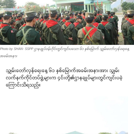
Photo by SHAN- SSPP ဌာနချုပ်ဝမ့်ဟိုင်းတွင်ကျင်းပသော ၆၁ နှစ်မြောက် သျှမ်းတော်လှန်ရေးနေ့
အခမ်းအနား
သျှမ်းတော်လှန်ရေးနေ့ ၆၁ နှစ်မြောက်အခမ်းအနားအား သျှမ်း
လက်နက်ကိုင်တပ်ဖွဲ့များက ၄င်းတို့၏ဌာနချုပ်များတွင်ကျင်းပခဲ့
ကြောင်းသိရသည်။