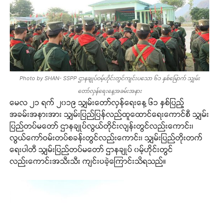
Photo by SHAN- SSPP ဌာနချုပ်ဝမ့်ဟိုင်းတွင်ကျင်းပသော ၆၁ နှစ်မြောက် သျှမ်း
တော်လှန်ရေးနေ့အခမ်းအနား
မေလ ၂၁ ရက် ၂၀၁၉ သျှမ်းတော်လှန်ရေးနေ့ ၆၁ နှစ်ပြည့်
အခမ်းအနားအား သျှမ်းပြည်ပြန်လည်ထူထောင်ရေးကောင်စီ သျှမ်း
ပြည်တပ်မတော် ဌာနချုပ်လွယ်တိုင်းလျန်းတွင်လည်းကောင်း၊
လွယ်ကော်ဝမ်းတပ်စခန်းတွင်လည်းကောင်း၊ သျှမ်းပြည်တိုးတက်
ရေးပါတီ သျှမ်းပြည်တပ်မတော် ဌာနချုပ် ၀မ့်ဟိုင်းတွင်
လည်းကောင်းအသီးသီး ကျင်းပခဲ့ကြောင်းသိရသည်။