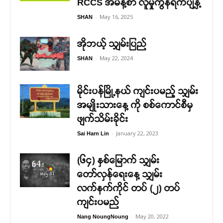
RCCS အမိန့်စာ လူမှုကွန်ရက်ပျံ့နှံ့
-
May 16, 2025
SHAN
အိုဘယ့် သျှမ်းပြည်
-
May 22, 2024
SHAN
မိုင်းပန်မြို့နယ် ကျင်းပမည့် သျှမ်း
အမျိုးသားနေ့ ကို စစ်ကောင်စီမှ
ဖျက်သိမ်းခိုင်း
-
January 22, 2023
Sai Harn Lin
(၆၄) နှစ်မြောက် သျှမ်း
တော်လှန်ရေးနေ့ သျှမ်း
လက်နက်ကိုင် တပ် (၂) တပ်
ကျင်းပမည်
-
May 20, 2022
Nang NoungNoung