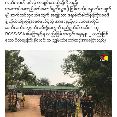
ကတိကဝတ် ပင်လုံ စာချုပ်စသည်တို့ကိုလည်း
အကောင်အထည်ဖော်ဆောင်ရွက်သွားဖို့ ဖြစ်တယ်။ နောက်တချက်
မျိုးဆက်သစ်လူငယ်တွေကို အမျိုးသားရေးစိတ်ဓါတ်နိုးကြားစေဖို့
နဲ့ ကိုယ်ကျိုးစွန့်အနစ်နာခံခဲ့တဲ့ အာဇာနည်များလမ်းအတိုင်း
ဆက်လက်လျှောက်လမ်းဖို့အတွက် ရည်ရွယ်ပါတယ်။ ”- ဟု
RCSS/SSA ၏ပြောခွင့်ရ လည်းဖြစ် အတွင်းရေးမှူး ၂ လည်းဖြစ်
သော ဗိုလ်မှူးကြီးစိုင်းငင်းက သျှမ်းသံတော်ဆင့်အားပြောသည်။