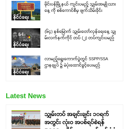
မိုင်းပန်မြို့နယ် ကျင်းပမည့် သျှမ်းအမျိုးသား
နေ့ ကို စစ်ကောင်စီမှ ဖျက်သိမ်းခိုင်း
နိုင်ငံရေး
(၆၄) နှစ်မြောက် သျှမ်းတော်လှန်ရေးနေ့ သျှ
မ်းလက်နက်ကိုင် တပ် (၂) တပ်ကျင်းပမည်
နိုင်ငံရေး
လာမည့်ရွေးကောက်ပွဲတွင် SSPP/SSA
ဌာနချုပ် ၌ မဲပုံးထောင်ခွင့်ပေးမည်
နိုင်ငံရေး
Latest News
သျှမ်းတပ် အချင်းချင်း ၁၀ရက်
အတွင်း လုံးဝ အပစ်ရပ်စဲရန်