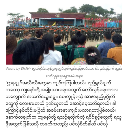
Photo by SHAN- လွယ်တိုင်းလျန်းဌာနချုပ်တွင်ကျင်းပပြုလုပ်သော ၆၁ နှစ်မြောက် သျှမ်း
တော်လှန်ရေးနေ့အခမ်းအနား
“ဌာနချုပ်အသီးသီးတွေမှာ ကျင်းပကြပါတယ်။ ရည်ရွယ်ချက်
ကတော့ ကျနော်တို့ အမျိုးသားရေးအတွက် တော်လှန်ရေးကာလ
တလျှောက် အသက်သွေးချွေး ပေးလှူခဲ့ရတဲ့ အာဇာနည်ပုဂ္ဂိုလ်
တွေကို လေးစားတယ် ဂုဏ်ယူတယ် အောင့်မေ့သတိရတယ်။ ဒါ
ကြောင့်နှစ်တိုင်းမပြတ် အခမ်းအနားကျင်းပလာရတာဖြစ်တယ်။
နောက်တချက်က ကျနော်တို့ ရသင့်ရထိုက်တဲ့ ရပိုင်ခွင့်တွေကို ရယူ
ဖို့အတွက်ဖြစ်သလို တဖက်ကလည်း ပင်လုံစိတ်ဓါတ် ပင်လုံ