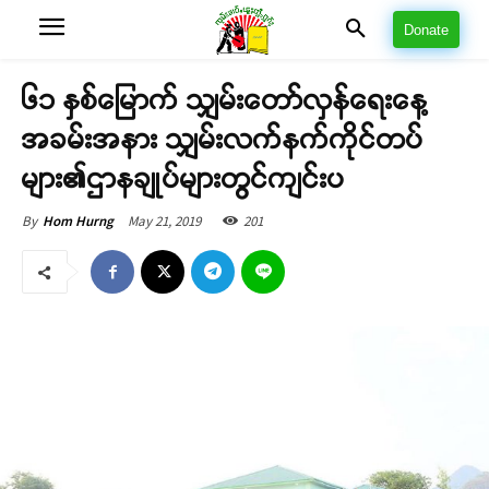
Donate
၆၁ နှစ်မြောက် သျှမ်းတော်လှန်ရေးနေ့
အခမ်းအနား သျှမ်းလက်နက်ကိုင်တပ်
များ၏ဌာနချုပ်များတွင်ကျင်းပ
May 21, 2019
201
By
Hom Hurng