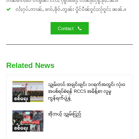
လႆႈႁပ်ႉဢၢၼ်ႇ ၶၢဝ်ႇၶိုၵ်ႉတွၼ်း ပိူင်ပဵၼ်ဝူင်ႈလႂ်ဝူင်ႈ ၼၼ်ႉ။
Contact
Related News
သျှမ်းတပ် အချင်းချင်း ၁၀ရက်အတွင်း လုံးဝ
အပစ်ရပ်စဲရန် RCCS အမိန့်စာ လူမှု
ကွန်ရက်ပျံ့နှံ့
စစ်ရေး
အိုဘယ့် သျှမ်းပြည်
စစ်ရေး