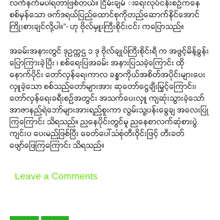
လက်နက်မပါရတာဖြစ်တယ်။ ငြိမ်းချမ် းရေးလုပ်ငန်းစဉ်ကနေ
Your support keeps our voice
စစ်မှန်သော ဖက်ဒရယ်ပြည်ထောင်စုကိုတည်ဆောက်နိုင်အောင်
strong. Join us today and help
ကြိုးစားချင်လို့ပါ။”- ဟု ဗိုလ်မှူးကြီးစိုင်းငင်း ကပြောသည်။
create a future where every story is
heard, every voice counts, and
အခမ်းအနားတွင် ဒုဥက္ကဌ ၁ ဒု ဗိုလ်ချုပ်ကြီးစိုင်းရီ က အဖွင့်မိန့်ခွန်း
justice can thrive.
ပြောကြားခဲ့ပြီး ၊ စစ်ရေးပြအခမ်း အနားပြသခဲ့ကြောင်း ထို
နောက်ပိုင်း တော်လှန်ရေးကာလ ခန္ဓာကိုယ်အစိတ်အပိုင်းများပေး
လှူခဲ့သော စစ်သည်တော်များအား ဆုတော်ငွေချီးမြှင့်ကြောင်း၊
Donate Now
တော်လှန်ရေးခရီးစဉ်အတွင်း အသက်ပေးလှူ ကျဆုံးသွားခဲ့သော်
အာဇာနည်ရဲဘော်များအားရည်စူးကာ လွမ်းသူ့ပန်းခွေချ အလေးပြု
ကြကြောင်း သိရသည်။ ညနေပိုင်းတွင်မူ ညနေစာလက်ဆုံစားပွဲ
ကျင်းပ ပေးမည်ဖြစ်ပြီး ခေတ်ပေါ်သံစုံတီးဝိုင်းဖြင့် တီးခတ်
ဖျော်ဖြေကြကြောင်း သိရသည်။
Leave a Comments