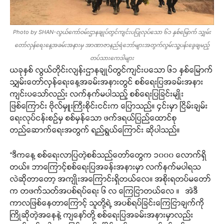
Photo by SHAN-လွယ်ကော်ဝမ်းဌာနချုပ်တွင်ကျင်းပပြုလုပ်သော ၆၁ နှစ်မြောက် သျှမ်း
တော်လှန်ရေးနေ့အခမ်းအနားမှ အာဏာဇာနည်ရဲဘော်များအတွက်လွမ်းသူ့ပန်းခွေချမည့်
တပ်သားကေဒါများ
ယခုနှစ် လွယ်တိုင်းလျန်းဌာနချုပ်တွင်ကျင်းပသော ၆၁ နှစ်မြောက်
သျှမ်းတော်လှန်ရေးနေ့အခမ်းအနားတွင် စစ်ရေးပြအခမ်းအနား
ကျင်းပသော်လည်း လက်နက်မပါသည့် စစ်ရေးပြခြင်းမျိုး
ဖြစ်ကြောင်း ဗိုလ်မှူးကြီးစိုင်းငင်းက ပြောသည်။ ၄င်းမှာ ငြိမ်းချမ်း
ရေးလုပ်ငန်းစဉ်မှ စစ်မှန်သော ဖက်ဒရယ်ပြည်ထောင်စု
တည်ဆောက်ရေးအတွက် ရည်ရွယ်ကြောင်း ဆိုပါသည်။
“ဒီကနေ့ စစ်ရေးလာပြတဲ့စစ်သည်တော်တွေက ၁၀၀၀ လောက်ရှိ
တယ်။ ဘာကြောင့်စစ်ရေးပြအခန်းအနားမှာ လက်နက်မပါရသ
လဲဆိုတာတော့ အကျိုးအကြောင်းရှိတယ်လေ။ အစိုးရတပ်မတော်
က တဖက်သတ်အပစ်ရပ်ရေး ၆ လ ကြေငြာတယ်လေ ။ အဲဒီ
ကာလဖြစ်နေတာကြောင့် သူတို့ရဲ့ အပစ်ရပ်ခြင်းကြေငြာချက်ကို
Support SHAN
ကြိုဆိုတဲ့အနေနဲ့ ကျနော်တို့ စစ်ရေးပြအခမ်းအနားမှာလည်း