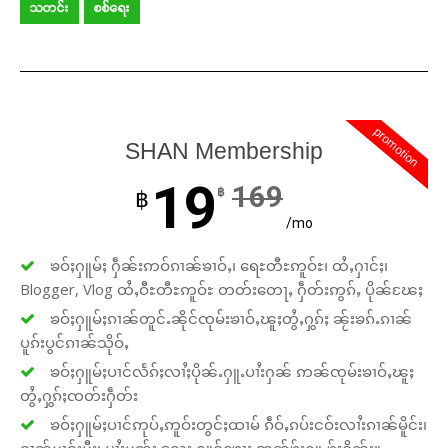
သတင်း
စစ်ရေး
promotion
SHAN Membership
19
169
฿
฿
/mo
ၶဝ်ႈႁူမ်ႈ ႁဵၼ်းဢဝ်ၵၢၼ်ၶၢဝ်ႇ၊ ရေႊတီႊဢူဝ်ႊ၊ ထႆႇႁၢင်ႈ၊
Blogger, Vlog ထႆႇဝီႊတီႊဢူဝ်ႊ တတ်းတေႃႇ ႁဵတ်းဢွၵ်ႇ ပိုၼ်ၽႄႈ
ၶဝ်ႈႁူမ်ႈၵၢၼ်တူင်ႉၼိုင်ၸုမ်းၶၢဝ်ႇၽူႈတွႆႇႁွၵ်ႈ ၼႂ်းၶၵ်ႉၵၢၼ်
ပူၵ်းပွင်ၵၢၼ်သိုဝ်ႇ
ၶဝ်ႈႁူမ်ႈပၢင်လႅၵ်ႈလၢႆႈပိုၼ်ႉႁူႉပၢႆးႁၼ် ဢၼ်ၸုမ်းၶၢဝ်ႇၽူႈ
တွႆႇႁွၵ်ႈၸတ်းႁဵတ်း
ၶဝ်ႈႁူမ်ႈပၢင်ဢုပ်ႇဢူဝ်းတွင်ႈထၢမ် ၵဵဝ်ႇၵပ်းငဝ်းလၢႆးၵၢၼ်မိူင်း၊
ၵၢၼ်မၢၵ်ႈမီး၊ ပၢႆးမွၼ်း လႄႈ ႁူဝ်ၶေႃႈ ဢၼ်ၶႂ်ႈႁူႉၶႂ်ႈငိၼ်း။