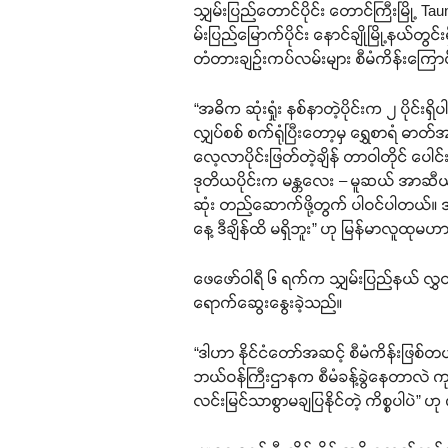
သျှမ်းပြည်တောင်ပိုင်း တောင်ကြီးမြို့ Ta
မ်းပြည်မြောက်ပိုင်း နောင်ချိုမြို့နယ်တ
တံတားချဉ်းကပ်လမ်းများ စီမံကိန်းကြောင့်
“အဓိက ဆုံးရှုံး နစ်နာတဲ့ပိုင်းက ၂ ပိ
လျှပ်စစ် စက်ရုံပြီးတော့မှ ရွှေစာရံ ဓာတ်အ
လေ့လာပိုင်းဖြတ်တဲ့ချိန် တာဝါတိုင် ပေါင်
ဒုတိယပိုင်းက မန္တလေး – မူဆယ် အာဆီယံ 
ဆုံး တည်ဆောက်ဖို့တွက် ပါဝင်ပါတယ်။ အ
နေ့ ဒီချိန်ထိ မရှိဘူး” ဟု မြန်မာလူထုမဟာ
ဖေဖော်ဝါရီ ၆ ရက်က သျှမ်းပြည်နယ် လွှ
ရောက်ဆွေးနွေးခဲ့သည်။
“ဒါဟာ နိုင်ငံတော်အဆင့် စီမံကိန်းဖြစ်တယ်
ဘယ်ဝန်ကြီးဌာနက စီမံခန့်ခွဲနေတာလဲ ကုမ္ပ
လင်းမြင်သာစွာမချပြနိုင်တဲ့ ကိစ္စပါပဲ” ဟ