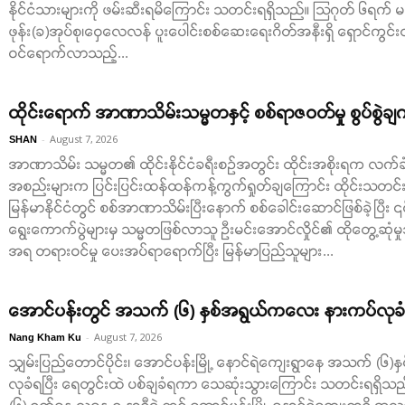
နိုင်ငံသားများကို ဖမ်းဆီးရမိကြောင်း သတင်းရရှိသည်။ သြဂုတ် ၆ရက် မနက်
ဖုန်း(ခ)အုပ်စု၊ဝှေလေလန် ပူးပေါင်းစစ်ဆေးရေးဂိတ်အနီးရှိ ရှောင်ကွင်းလ
ဝင်ရောက်လာသည့်...
ထိုင်းရောက် အာဏာသိမ်းသမ္မတနှင့် စစ်ရာဇဝတ်မှု စွပ်စွဲချ
-
August 7, 2026
SHAN
အာဏာသိမ်း သမ္မတ၏ ထိုင်းနိုင်ငံခရီးစဉ်အတွင်း ထိုင်းအစိုးရက လက်ခံတ
အစည်းများက ပြင်းပြင်းထန်ထန်ကန့်ကွက်ရှုတ်ချကြောင်း ထိုင်းသတင်း
မြန်မာနိုင်ငံတွင် စစ်အာဏာသိမ်းပြီးနောက် စစ်ခေါင်းဆောင်ဖြစ်ခဲ့ပြီး ၎င
ရွေးကောက်ပွဲများမှ သမ္မတဖြစ်လာသူ ဦးမင်းအောင်လှိုင်၏ ထိုတွေ့ဆုံမှု
အရ တရားဝင်မှု ပေးအပ်ရာရောက်ပြီး မြန်မာပြည်သူများ...
အောင်ပန်းတွင် အသက် (၆) နှစ်အရွယ်ကလေး နားကပ်လုခံရ
-
August 7, 2026
Nang Kham Ku
သျှမ်းပြည်တောင်ပိုင်း၊ အောင်ပန်းမြို့ နောင်ရဲကျေးရွာနေ အသက် 
လုခံရပြီး ရေတွင်းထဲ ပစ်ချခံရကာ သေဆုံးသွားကြောင်း သတင်းရရှိသ