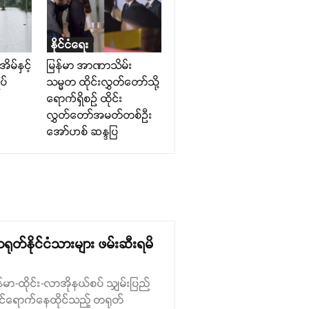
နိုင်ငံရေး
ိမ်နှင့်
မြန်မာ အာဏာသိမ်း
ပ်
သမ္မတ ထိုင်းလွှတ်တော်သို့
ရောက်ရှိစဉ် ထိုင်း
လွှတ်တော်အမတ်တစ်ဦး
အော်ဟစ် ဆန္ဒပြ
တ်နိုင်ငံသားများ ဖမ်းဆီးရမိ
်မာ-ထိုင်း-လာအိုနယ်စပ် သျှမ်းပြည်
 ဝင်ရောက်နေထိုင်သည့် တရုတ်