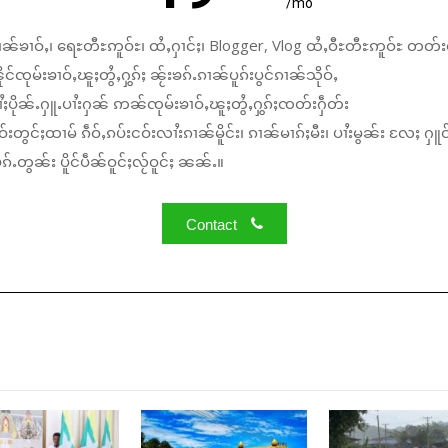
/mo
ၼ်ၶၢဝ်ႇ၊ ရေႊတီႊဢူဝ်ႊ၊ ထႆႇႁၢင်ႈ၊ Blogger, Vlog ထႆႇဝီႊတီႊဢူဝ်ႊ တတ်း
်ၸုမ်းၶၢဝ်ႇၽူႈတွႆႇႁွၵ်ႈ ၼႂ်းၶၵ်ႉၵၢၼ်ပူၵ်းပွင်ၵၢၼ်သိုဝ်ႇ
ႆႈပိုၼ်ႉႁူႉပၢႆးႁၼ် ဢၼ်ၸုမ်းၶၢဝ်ႇၽူႈတွႆႇႁွၵ်ႈၸတ်းႁဵတ်း
်းတွင်ႈထၢမ် ၵဵဝ်ႇၵပ်းငဝ်းလၢႆးၵၢၼ်မိူင်း၊ ၵၢၼ်မၢၵ်ႈမီး၊ ပၢႆးမွၼ်း လႄႈ ႁူဝ
်ႉတွၼ်း ပိူင်ပဵၼ်ဝူင်ႈလႂ်ဝူင်ႈ ၼၼ်ႉ။
Contact