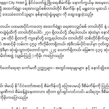
unggyi City Hotel ၌ နိုင်ငံတော်ဖွံ့ဖြိုးရေးစီမံကိန်း နောက်ကွယ်မှ အမေ့
ွင်းရှိ အထက်ရဲရွာ ရေအားလျှပ်စစ်တာဝါတိုင် စီမံကိန်း နှင့် မန္တလေး-မူဆ
 ဒေသခံတောင်သူများ နစ်နာဆုံးရှုံးမှုများ ကို ဆွေးနွေးခဲ့သည်။
ုင်းရှိပါတယ်။ ပထမအပိုင်းကတော့ အထက်ရဲရွာ ရေအားလျှပ်စစ် တာဝါတိုင် 
ားခွဲရုံထိကို တာဝါတိုင်ပေါင်း ၂၇၀ ရှိတယ်လို့ သိရပါတယ်။ အဲ့ထဲမှာ နောင်ခ
း ၃၈ တိုင် ရှိတာကို ကျနော်တို့ တွေ့ရပါတယ်။ တာဝါတိုင် တစ်တိုင်စိုက်ထူမ
အဆင့်မှီ လမ်းက ၄၅၃ ကီလိုမီတာရှိတယ်၊ အဲ့ဒီလမ်းပိုင်းပေါ်မှာ ဂုတ်တ
ဲ့ဒီမှာ ဆုံးရှုံးသွားတဲ့တောင်သူက ၂၂၄ ယောက်ရှိတယ်၊ မြေဧက ၄၃၄ ဆုံး
မိတ်အဖွဲ့ (သျှမ်းပြည် ) ကိုမိုး ကပြောသည်။
တ်တော်ရေးရာ ကော်မတီ ဥက္ကဌများ ၊ အတွင်းရေးမှူးများ နှင့် နောင်
၊ ဒါမယ့် နို်င်ငံတော်အဆင့် စီမံကိန်းလို့ ပြောပေမယ့် ဒီစီမံကိန်းကို ပြ
ဏီကပဲ စီမံခန့်ခွဲနေတာလား ဆိုတာ ရှင်းရှင်းလင်းလင်း မသိရဘူး၊ ဒီစီမံကိန်
ု ကိုမိုးကပြောသည်။