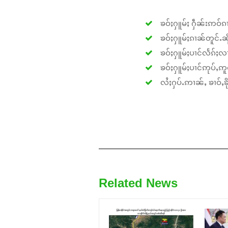
ၶဝ်ႈႁူမ်ႈ ႁဵၼ်းဢဝ်ၵၢ
ၶဝ်ႈႁူမ်ႈၵၢၼ်တူင်ႉၼိုင
ၶဝ်ႈႁူမ်ႈပၢင်လႅၵ်ႈလၢ
ၶဝ်ႈႁူမ်ႈပၢင်ဢုပ်ႇဢူဝ
လႆႈႁပ်ႉဢၢၼ်ႇ ၶၢဝ်ႇၶိုၵ
Related News