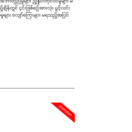
တူညီမှုများ ညှိနှိုင်းတိုင်ပင်မှုများ မ
ျိန်တွင် ၄င်းဖြစ်စဉ်အားလုံး ပွင့်လင်း
စ်နာမှုများ လျော်ကြေးများ မရသည့်အပြင်
promotion