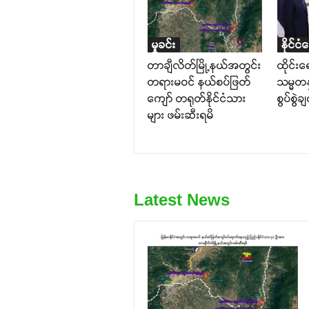
မှုခင်း
နိုင်ငံ
တာချီလိတ်မြို့နယ်အတွင်း
ထိုင်း
တရားမဝင် နယ်စပ်ဖြတ်
သမ္မတနှ
ကျော် တရုတ်နိုင်ငံသား
စွပ်စွဲခ
များ ဖမ်းဆီးရမိ
Latest News