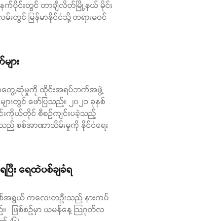
ပိုင်းတွင် တာချီလိတ်မြို့နယ် မိုင်း
မ်းတွင် မြန်မာနိုင်ငံသို့ တရားမဝင်
က်များ
ွေ့ဆုံမှုကို ထိုင်းအရပ်ဘက်အဖွဲ့
များတွင် ဖော်ပြသည်။ ၂၀၂၁ ခုနှစ်
်းကိုယ်တိုင် စီစဉ်ကျင်းပခဲ့သည့်
သည် စစ်အာဏာသိမ်းမှုကို နိုင်ငံရေး
ပြီး ရေထဲပစ်ချခံရ
(၆)နှစ်အရွယ် ကလေးတဉီးသည် နားကပ်
ည်။ ဖြစ်စဉ်မှာ ယမန်နေ့ ဩဂုတ်လ