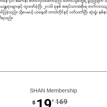
 ၄င်း စီမံကိန်း စတင်လုပ်ဆောင်ခဲ့ပြီး တောင်သူတွေရဲ့ ခွင့်ပြုချက် သဘော
်ယန္တရားများနှင့် တူးဖော်ခဲ့ပြီး ၂၀၁၆ ခုနှစ် အရပ်သားအစိုးရ တက်လာသည့်ခ
 တင်ပြခဲ့သည်။ သို့ပေမယ့် ယနေ့ထိ တာဝါတိုင်နှင့် ပတ်သက်ပြီး ဆုံးရှုံး န
 သိရသည်။
SHAN Membership
19
169
฿
฿