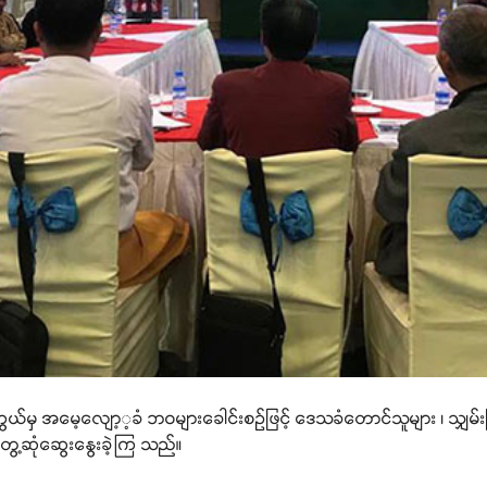
ောက်ကွယ်မှ အမေ့လျော့့ခံ ဘဝများခေါင်းစဉ်ဖြင့် ဒေသခံတောင်သူများ ၊ သျ
ွေ့ဆုံဆွေးနွေးခဲ့ကြ သည်။