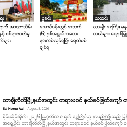
ရေး
မှုခင်း
သတင်း
ရောက် အာဏာသိမ်း
အောင်ပန်းတွင် အသက်
လားရှိုး ရေကြီး၊ နေအ
င့် စစ်ရာဇဝတ်မှု
(၆) နှစ်အရွယ်ကလေး
လယ်များ ရေနစ်မြှု
ျက်များ
နားကပ်လုခံရပြီး ရေထဲပစ်
ချခံရ
တာချီလိတ်မြို့နယ်အတွင်း တရားမဝင် နယ်စပ်ဖြတ်ကျော် တရု
-
August 8, 2026
Sai Hseng Aai
စိုင်းဆိုင်အိုက်၊ ၂၀၂၆ ဩဂုတ်လ ၈ ရက် ရွှေတြိဂံဟု နာမည်ကြီးသည် မြန
အရှေ့ပိုင်း တာချီလိတ်မြို့နယ်အတွင်း တရားမဝင် နယ်စပ်ဖြတ်ကျော်