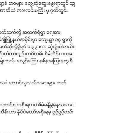
လျော့ခံ ဘဝများ တွေ့ဆုံဆွေးနွေးရာတွင် သျှ
ယ် အာဆီယံ ကားလမ်းမကြီး မှ ဂုတ်တွင်း
နဲ့ ပတ်သက်လို့ အထက်ရဲရွာ ရေအား
ျိုမြို့နယ်အပိုင်းမှာ ကျေးရွာ ၁၄ ရွာကို
ယ်ဆိုလို့ရှိရင် ၀.၃၃ ဧက ဆုံးရှုံးပါတယ်။
ွင်းတံတားချဉ်းကပ်လမ်း စီမံကိန်း ပထမ
ရှုံးတယ်၊ လျော်ကြေး နစ်နာကြေးတွေ ဒီ
ချိုဒေသခံ တောင်သူလယ်သမားများ တက်
ည်ထောင်စု အစိုးရကပဲ စီမံခန့်ခွဲနေသလား ၊
းဟာ နိုင်ငံတော်အစိုးရမှ ပွင့်ပွင့်လင်း