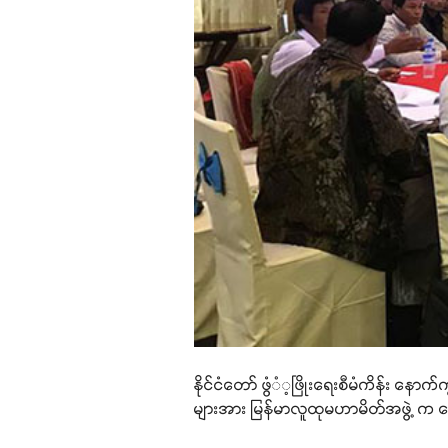
နိုင်ငံတော် ဖွံံ့ဖြိုးရေးစီမံကိန်း န
များအား မြန်မာလူထုမဟာမိတ်အဖွဲ့ က တ