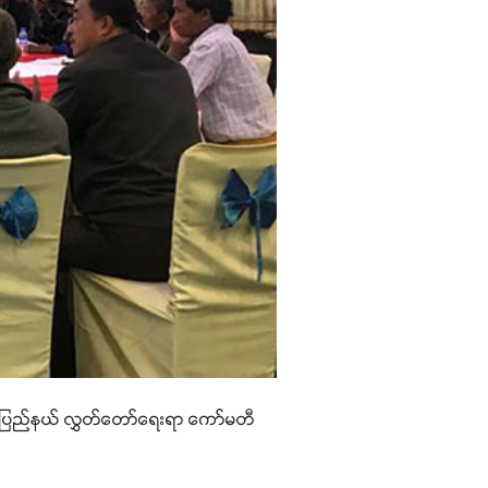
ှမ်းပြည်နယ် လွှတ်တော်ရေးရာ ကော်မတီ