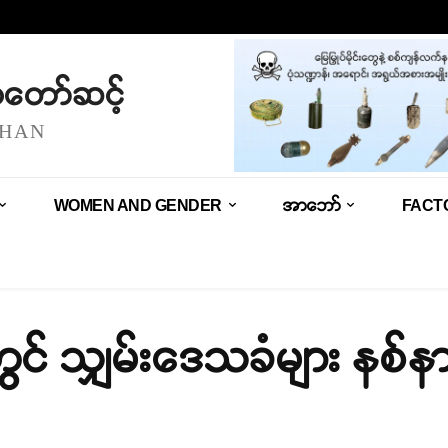
သံတော်ဆင့်
SHAN
WOMEN AND GENDER
အာဘော်
FACT
တွင် သျှမ်းဒေသခံများ နစ်န