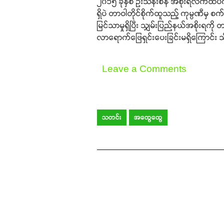
၂၀၁၅ ခုနှစ် ဦးသိန်းစိန် အစိုးရလက်ထပ်ကနေ
ရှိပဲ တာဝါတိုင်စိုက်ထူသည့် ကုမ္ပဏီမှ စက
မြင်သာမှုရှိပြီး သျှမ်းပြည်နယ်အစိုးရကို
လာရောက်ဖြေရှင်းပေးခြင်းမရှိကြောင်း
Leave a Comments
သတင်း
အထွေထွေ