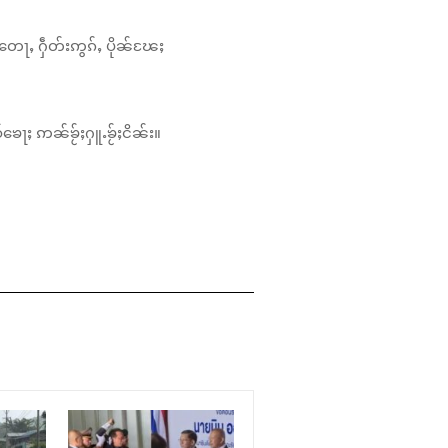
တေႃႇ ႁဵတ်းဢွၵ်ႇ ပိုၼ်ၽႄႈ
်ၶေႃႈ ဢၼ်ၶႂ်ႈႁူႉၶႂ်ႈငိၼ်း။