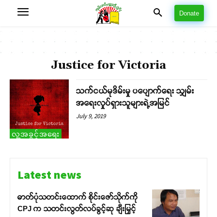
Donate
Justice for Victoria
သက်ငယ်မုဒိမ်းမှု ပပျောက်ရေး သျှမ်း
အရေးလှုပ်ရှားသူများရဲ့အမြင်
July 9, 2019
လူ့အခွင့်အရေး
Latest news
ဓာတ်ပုံသတင်းထောက် စိုင်းဇော်သိုက်ကို
CPJ က သတင်းလွတ်လပ်ခွင့်ဆု ချီးမြှင့်