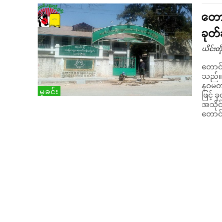
တောင
ခုတ်
ယိင်းတို
တောင်
သည်။ မင်္ဂလာဦးရပ်ကွက် ၊ စန္ဒာလမ်းရှိ Twin Kid အနီးတွင် (၁၄) နှစ
နဝမတန
မှုခင်း
ဖြင့်
အသိုင်းအဝိုင
တောင်က