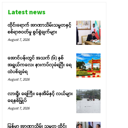
Latest news
ထိုင်းရောက် အာဏာသိမ်းသမ္မတနှင့်
စစ်ရာဇဝတ်မှု စွပ်စွဲချက်များ
August 7, 2026
အောင်ပန်းတွင် အသက် (၆) နှစ်
အရွယ်ကလေး နားကပ်လုခံရပြီး ရေ
ထဲပစ်ချခံရ
August 7, 2026
လားရှိုး ရေကြီး၊ နေအိမ်နှင့် လယ်များ
ရေနစ်မြှုပ်
August 7, 2026
မြန်မာ အာဏာသိမ်း သမ္မတ ထိုင်း