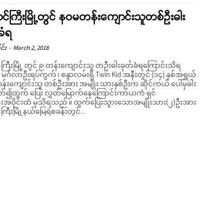
်ကြီးမြို့တွင် နဝမတန်းကျောင်းသူတစ်ဦးဓါး
ခံရ
င်း
-
March 2, 2018
ကြီးမြို့ တွင် ၉ တန်းကျောင်းသူ တဦးဓါးခုတ်ခံရကြောင်းသိရ
်အရွယ်
်းကျောင်းသူ တစ်ဦးအား အမျိုး သားနှစ်ဦးက ဆိုင်ကယ် ပေါ်မှဓါး
 ခုတ်၍ထွက် ပြေး လွှတ်မြောက်နေကြောင်းကာယကံ ရှင်
်းထံ မှသိရသည် ။ ထွက်ပြေးသွားသောအမျိုးသား(၂)ဦးအား
ြီးမြို့နယ်မြေရဲစခန်းတွင်...