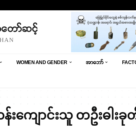
သံတော်ဆင့်
SHAN
WOMEN AND GENDER
အာဘော်
FACT
န်းကျောင်းသူ တဦးဓါးခုတ