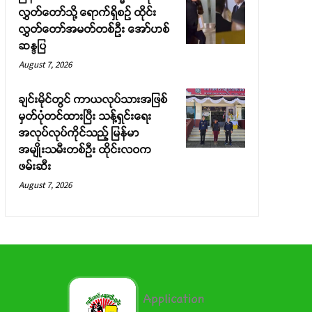
လွှတ်တော်သို့ ရောက်ရှိစဉ် ထိုင်း
လွှတ်တော်အမတ်တစ်ဦး အော်ဟစ်
ဆန္ဒပြ
August 7, 2026
ချင်းမိုင်တွင် ကာယလုပ်သားအဖြစ်
မှတ်ပုံတင်ထားပြီး သန့်ရှင်းရေး
အလုပ်လုပ်ကိုင်သည့် မြန်မာ
အမျိုးသမီးတစ်ဦး ထိုင်းလဝက
ဖမ်းဆီး
August 7, 2026