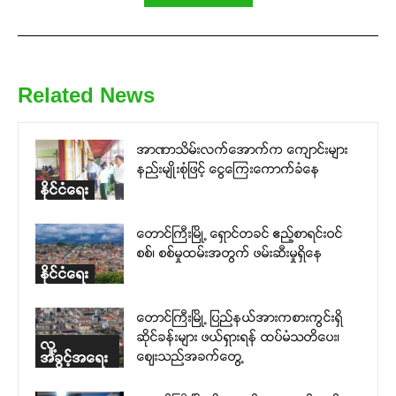
Related News
အာဏာသိမ်းလက်အောက်က ကျောင်းများ
နည်းမျိုးစုံဖြင့် ငွေကြေးကောက်ခံနေ
နိုင်ငံရေး
တောင်ကြီးမြို့ ရှောင်တခင် ဧည့်စာရင်းဝင်
စစ်၊ စစ်မှုထမ်းအတွက် ဖမ်းဆီးမှုရှိနေ
နိုင်ငံရေး
တောင်ကြီးမြို့ ပြည်နယ်အားကစားကွင်းရှိ
ဆိုင်ခန်းများ ဖယ်ရှားရန် ထပ်မံသတိပေး၊
လူ့
ဈေးသည်အခက်တွေ့
အခွင့်အရေး