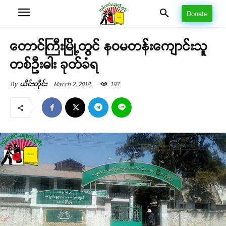
Donate
တောင်ကြီးမြို့တွင် နဝမတန်းကျောင်းသူ
တစ်ဦးဓါး ခုတ်ခံရ
March 2, 2018
193
By
ယိင်းတိုင်း