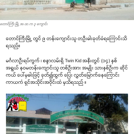
တောင်ကြီး မြို့ အ.ထ.က ၃ ကျောင်း
တောင်ကြီးမြို့ တွင် ၉ တန်းကျောင်းသူ တဦးဓါးခုတ်ခံရကြောင်းသိ
ရသည်။
မင်္ဂလာဦးရပ်ကွက် ၊ စန္ဒာလမ်းရှိ Twin Kid အနီးတွင် (၁၄) နှစ်
အရွယ် နဝမတန်းကျောင်းသူ တစ်ဦးအား အမျိုး သားနှစ်ဦးက ဆိုင်
ကယ် ပေါ်မှဓါးဖြင့် ခုတ်၍ထွက် ပြေး လွှတ်မြောက်နေကြောင်း
ကာယကံ ရှင်အသိုင်းအဝိုင်းထံ မှသိရသည် ။