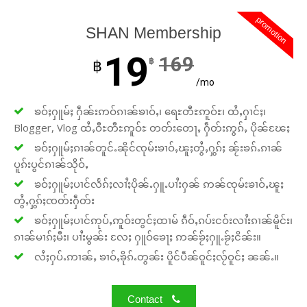
promotion
SHAN Membership
19
169
฿
฿
/mo
ၶဝ်ႈႁူမ်ႈ ႁဵၼ်းဢဝ်ၵၢၼ်ၶၢဝ်ႇ၊ ရေႊတီႊဢူဝ်ႊ၊ ထႆႇႁၢင်ႈ၊
Blogger, Vlog ထႆႇဝီႊတီႊဢူဝ်ႊ တတ်းတေႃႇ ႁဵတ်းဢွၵ်ႇ ပိုၼ်ၽႄႈ
ၶဝ်ႈႁူမ်ႈၵၢၼ်တူင်ႉၼိုင်ၸုမ်းၶၢဝ်ႇၽူႈတွႆႇႁွၵ်ႈ ၼႂ်းၶၵ်ႉၵၢၼ်
ပူၵ်းပွင်ၵၢၼ်သိုဝ်ႇ
ၶဝ်ႈႁူမ်ႈပၢင်လႅၵ်ႈလၢႆႈပိုၼ်ႉႁူႉပၢႆးႁၼ် ဢၼ်ၸုမ်းၶၢဝ်ႇၽူႈ
တွႆႇႁွၵ်ႈၸတ်းႁဵတ်း
ၶဝ်ႈႁူမ်ႈပၢင်ဢုပ်ႇဢူဝ်းတွင်ႈထၢမ် ၵဵဝ်ႇၵပ်းငဝ်းလၢႆးၵၢၼ်မိူင်း၊
ၵၢၼ်မၢၵ်ႈမီး၊ ပၢႆးမွၼ်း လႄႈ ႁူဝ်ၶေႃႈ ဢၼ်ၶႂ်ႈႁူႉၶႂ်ႈငိၼ်း။
လႆႈႁပ်ႉဢၢၼ်ႇ ၶၢဝ်ႇၶိုၵ်ႉတွၼ်း ပိူင်ပဵၼ်ဝူင်ႈလႂ်ဝူင်ႈ ၼၼ်ႉ။
Contact