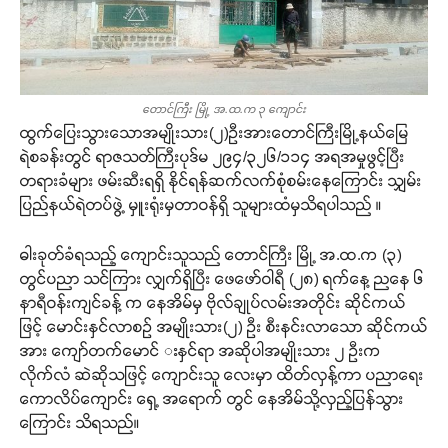
တောင်ကြီး မြို့ အ.ထ.က ၃ ကျောင်း
ထွက်ပြေးသွားသောအမျိုးသား(၂)ဦးအားတောင်ကြီးမြို့နယ်မြေ
ရဲစခန်းတွင် ရာဇသတ်ကြီးပုဒ်မ ၂၉၄/၃၂၆/၁၁၄ အရအမှုဖွင့်ပြီး
တရားခံများ ဖမ်းဆီးရရှိ နိုင်ရန်ဆက်လက်စုံစမ်းနေကြောင်း သျှမ်း
ပြည်နယ်ရဲတပ်ဖွဲ့ မှူးရုံးမှတာဝန်ရှိ သူများထံမှသိရပါသည် ။
ဓါးခုတ်ခံရသည့် ကျောင်းသူသည် တောင်ကြီး မြို့ အ.ထ.က (၃)
တွင်ပညာ သင်ကြား လျှက်ရှိပြီး ဖေဖော်ဝါရီ (၂၈) ရက်နေ့ ညနေ ၆
နာရီဝန်းကျင်ခန့် က နေအိမ်မှ ဗိုလ်ချုပ်လမ်းအတိုင်း ဆိုင်ကယ်
ဖြင့် မောင်းနှင်လာစဉ် အမျိုးသား(၂) ဦး စီးနင်းလာသော ဆိုင်ကယ်
အား ကျော်တက်မောင် းနှင်ရာ အဆိုပါအမျိုးသား ၂ ဦးက
လိုက်လံ ဆဲဆိုသဖြင့် ကျောင်းသူ လေးမှာ ထိတ်လှန့်ကာ ပညာရေး
ကောလိပ်ကျောင်း ရှေ့ အရောက် တွင် နေအိမ်သို့လှည့်ပြန်သွား
ကြောင်း သိရသည်။