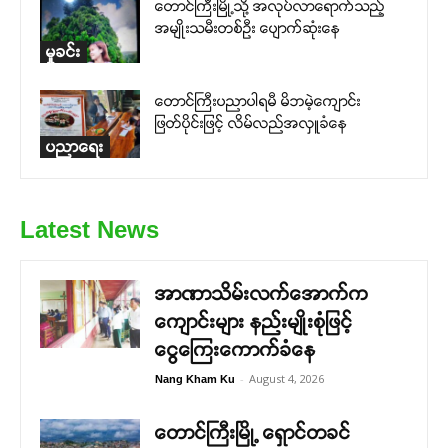
တောင်ကြီးမြို့သို့ အလုပ်လာရောက်သည့်
အမျိုးသမီးတစ်ဉီး ပျောက်ဆုံးနေ
မှုခင်း
တောင်ကြီးပညာပါရမီ မိဘမဲ့ကျောင်း
ဖြတ်ပိုင်းဖြင့် လိမ်လည်အလှူခံနေ
ပညာရေး
Latest News
အာဏာသိမ်းလက်အောက်က
ကျောင်းများ နည်းမျိုးစုံဖြင့်
ငွေကြေးကောက်ခံနေ
-
August 4, 2026
Nang Kham Ku
တောင်ကြီးမြို့ ရှောင်တခင်