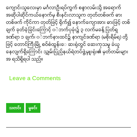
ကျောင်းသူလေးမှာ မင်္ဂလာဦးရပ်ကွက် စန္ဒာလမ်းသို့ အရောက်
အဆိုပါဆိုင်ကယ်နောက်မှ စီးနင်းလာသူက တုတ်တစ်ဖက် ဓား
တစ်ဖက် ကိုင်ကာ တုတ်ဖြင့် ရိုက်၍ နောက်ကျောအား ဓားဖြင့် တစ်
ချက် ခုတ်ခဲ့ခြင်းကြောင့် ၀ဲဘက်ပုခုံး၌ ၃ လက်မခန့် ပြတ်ရှ
ဒဏ်ရာ ၁ ချက်၊ ၀ဲဘက်နားထင်၌ နာကျင်ဒဏ်ရာ (မစိုးရိမ်ရ) တို့
ဖြင့် တောင်ကြီးမြို့ စဝ်စံထွန်းေ ဆးရုံတွင် ဆေးကုသမှု ခံယူ
နေလျက်ရှိကြောင်း သျှမ်းပြည်နယ်ရဲတပ်ဖွဲ့မှူးရုံး၏ မှတ်တမ်းများ
အ ရသိရှိရပါ သည်။
Leave a Comments
သတင်း
မှုခင်း