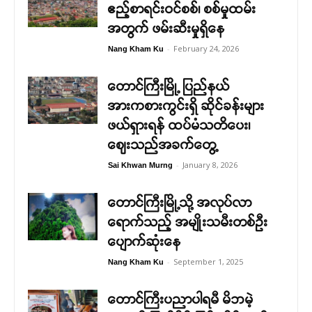
ဧည့်စာရင်းဝင်စစ်၊ စစ်မှုထမ်း
အတွက် ဖမ်းဆီးမှုရှိနေ
-
February 24, 2026
Nang Kham Ku
တောင်ကြီးမြို့ ပြည်နယ်
အားကစားကွင်းရှိ ဆိုင်ခန်းများ
ဖယ်ရှားရန် ထပ်မံသတိပေး၊
ဈေးသည်အခက်တွေ့
-
January 8, 2026
Sai Khwan Murng
တောင်ကြီးမြို့သို့ အလုပ်လာ
ရောက်သည့် အမျိုးသမီးတစ်ဉီး
ပျောက်ဆုံးနေ
-
September 1, 2025
Nang Kham Ku
တောင်ကြီးပညာပါရမီ မိဘမဲ့