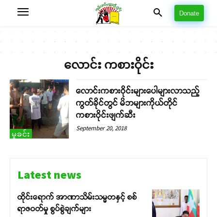
Donate
လောင်း ကစားဝိုင်း
လောင်းကစားဝိုင်းများပေါများလာသည့်
ကွတ်ခိုင်တွင် မိဘများကိုယ်တိုင်
ကစားဝိုင်းဖျက်ဆီး
September 20, 2018
မှုခင်း
Latest news
ထိုင်းရောက် အာဏာသိမ်းသမ္မတနှင့် စစ်
ရာဇဝတ်မှု စွပ်စွဲချက်များ