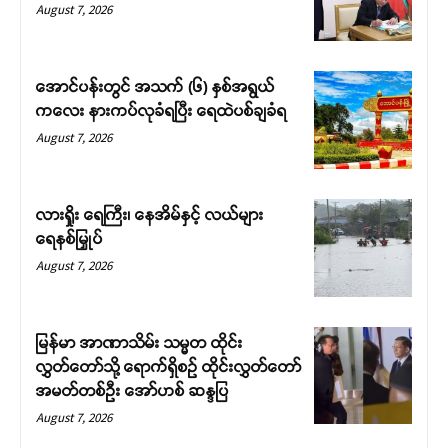
August 7, 2026
အောင်ပန်းတွင် အသက် (၆) နှစ်အရွယ်
ကလေး နားကပ်လုခံရပြီး ရေထဲပစ်ချခံရ
August 7, 2026
လားရှိုး ရေကြီး၊ နေအိမ်နှင့် လယ်များ
ရေနစ်မြှုပ်
August 7, 2026
မြန်မာ အာဏာသိမ်း သမ္မတ ထိုင်း
လွှတ်တော်သို့ ရောက်ရှိစဉ် ထိုင်းလွှတ်တော်
အမတ်တစ်ဦး အော်ဟစ် ဆန္ဒပြ
August 7, 2026