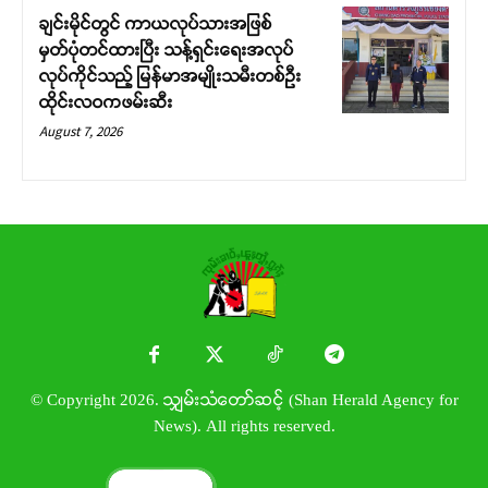
ချင်းမိုင်တွင် ကာယလုပ်သားအဖြစ်
မှတ်ပုံတင်ထားပြီး သန့်ရှင်းရေးအလုပ်
လုပ်ကိုင်သည့် မြန်မာအမျိုးသမီးတစ်ဦး
ထိုင်းလဝကဖမ်းဆီး
August 7, 2026
© Copyright 2026. သျှမ်းသံတော်ဆင့် (Shan Herald Agency for
News). All rights reserved.