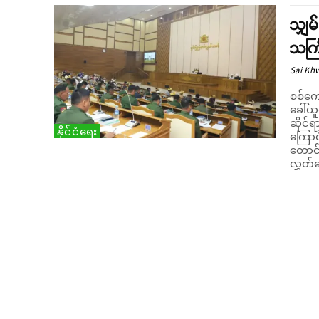
သျှမ
သင်္
Sai Kh
စစ်ကော
ခေါ်ယ
ဆိုင်
နိုင်ငံရေး
ကြောင်း စုံစမ်း
တောင်
လွှတ်