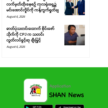
လက်မှတ်ထိုးနေစဉ် ကုလရုံးရှေ့၌
မင်းအောင်လှိုင်ကို ကန့်ကွက်ရှုတ်ချ
August 6, 2026
ဓာတ်ပုံသတင်းထောက် စိုင်းဇော်
သိုက်ကို CPJ က သတင်း
လွတ်လပ်ခွင့်ဆု ချီးမြှင့်
August 6, 2026