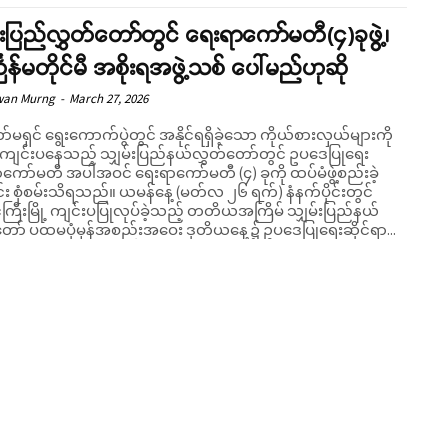
်းပြည်လွှတ်တော်တွင် ရေးရာကော်မတီ(၄)ခုဖွဲ့၊
ကြန်မတိုင်မီ အစိုးရအဖွဲ့သစ် ပေါ်မည်ဟုဆို
wan Murng
-
March 27, 2026
်မရှင် ရွေးကောက်ပွဲတွင် အနိုင်ရရှိခဲ့သော ကိုယ်စားလှယ်များကို
ူကျင်းပနေသည့် သျှမ်းပြည်နယ်လွှတ်တော်တွင် ဥပဒေပြုရေး
ရာကော်မတီ အပါအဝင် ရေးရာကော်မတီ (၄) ခုကို ထပ်မံဖွဲ့စည်းခဲ့
သိရသည်။ ယမန်နေ့ (မတ်လ ၂၆ ရက်) နံနက်ပိုင်းတွင်
ကြီးမြို့ ကျင်းပပြုလုပ်ခဲ့သည့် တတိယအကြိမ် သျှမ်းပြည်နယ်
တော် ပထမပုံမှန်အစည်းအဝေး ဒုတိယနေ့၌ ဥပဒေပြုရေးဆိုင်ရာ...