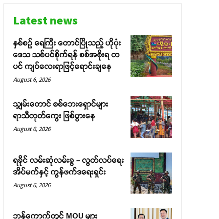
Latest news
နှစ်စဉ် ရေကြီး တောင်ပြိုသည့် ဟိုပုံး
ဒေသ သစ်ပင်စိုက်ရန် စစ်အစိုးရ တ
ပင် ကျပ်လေးရာဖြင့်ရောင်းချနေ
August 6, 2026
သျှမ်းတောင် စစ်ဘေးရှောင်များ
ရာသီတုတ်ကွေး ဖြစ်ပွားနေ
August 6, 2026
ရခိုင် လမ်းဆုံလမ်းခွ – လွတ်လပ်ရေး
အိပ်မက်နှင့် ကွန်ဖက်ဒရေးရှင်း
August 6, 2026
ဘန်ကောက်တွင် MOU များ