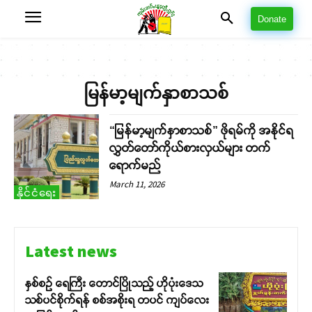
Donate
မြန်မာ့မျက်နှာစာသစ်
“မြန်မာ့မျက်နှာစာသစ်” ဖိုရမ်ကို အနိုင်ရ
လွှတ်တော်ကိုယ်စားလှယ်များ တက်
ရောက်မည်
March 11, 2026
နိုင်ငံရေး
Latest news
နှစ်စဉ် ရေကြီး တောင်ပြိုသည့် ဟိုပုံးဒေသ
သစ်ပင်စိုက်ရန် စစ်အစိုးရ တပင် ကျပ်လေး