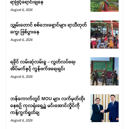
ရာဖြင့်ရောင်းချနေ
August 6, 2026
သျှမ်းတောင် စစ်ဘေးရှောင်များ ရာသီတုတ်
ကွေး ဖြစ်ပွားနေ
August 6, 2026
ရခိုင် လမ်းဆုံလမ်းခွ – လွတ်လပ်ရေး
အိပ်မက်နှင့် ကွန်ဖက်ဒရေးရှင်း
August 6, 2026
ဘန်ကောက်တွင် MOU များ လက်မှတ်ထိုး
နေစဉ် ကုလရုံးရှေ့၌ မင်းအောင်လှိုင်ကို
ကန့်ကွက်ရှုတ်ချ
August 6, 2026