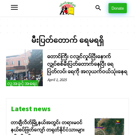
Donate
မီးပြတ်တောက် ရေမရရှိ
တောင်ကြီး ငလျင်လှုပ်ပြီးနောက်
လျှပ်စစ်မီးပြတ်တောက်နေပြီး ရေ
ပြတ်လပ်၊ ရေကို အလုယက်ဝယ်သုံးနေရ
April 1, 2025
လူ့အခွင့်အရေး
Latest news
တာချီလိတ်မြို့နယ်အတွင်း တရားမဝင်
နယ်စပ်ဖြတ်ကျော် တရုတ်နိုင်ငံသားများ