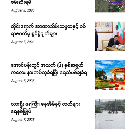
ဖမ်းဆီးရမိ
August 8, 2026
ထိုင်းရောက် အာဏာသိမ်းသမ္မတနှင့် စစ်
ရာဇဝတ်မှု စွပ်စွဲချက်များ
August 7, 2026
အောင်ပန်းတွင် အသက် (၆) နှစ်အရွယ်
ကလေး နားကပ်လုခံရပြီး ရေထဲပစ်ချခံရ
August 7, 2026
လားရှိုး ရေကြီး၊ နေအိမ်နှင့် လယ်များ
ရေနစ်မြှုပ်
August 7, 2026