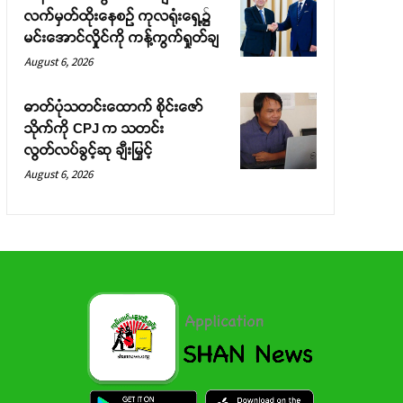
လက်မှတ်ထိုးနေစဉ် ကုလရုံးရှေ့၌
မင်းအောင်လှိုင်ကို ကန့်ကွက်ရှုတ်ချ
August 6, 2026
ဓာတ်ပုံသတင်းထောက် စိုင်းဇော်
သိုက်ကို CPJ က သတင်း
လွတ်လပ်ခွင့်ဆု ချီးမြှင့်
August 6, 2026