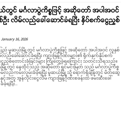
်တွင် မင်္ဂလာပွဲကိစ္စဖြင့် အဆိုတော် အပါအဝင်
စ်ဦး လိမ်လည်ခေါ်ဆောင်ခံရပြီး နှိပ်စက်ငွေညှစ်
January 16, 2026
ပြည် မူဆယ်မြို့တွင် မင်္ဂလာပွဲကိစ္စဖြင့် အဆိုတော် အပါအဝင် လူနှစ်
်လည်ခေါ်ဆောင်ခံရပြီး ကျားဖြန့်ဂိုဏ်းများ၏ ရိုက်နှက်နှိပ်စက်
၊ ငွေညှစ်တောင်းခံခြင်းများ ကြုံတွေ့ခဲ့ရကြောင်း သတင်းသိရသည်။
်မြို့တွင် နေထိုင်သည့် အဆိုတော် ရှင်မင်းမြတ် သည် မင်္ဂလာပွဲကိစ္စ
လိမ်လည်ကမ်းလှမ်းခံခဲ့ရပြီး မူဆယ်မြို့သို့ ရောက်ရှိချိန်တွင် မိတ်ဆွေ
ှင့်အတူ အွန်လိုင်းငွေလိမ် ကျားဖြန့်ဂိုဏ်းစခန်းထဲ ဖမ်းဆီးခေါ်
ခဲ့ရပြီး...