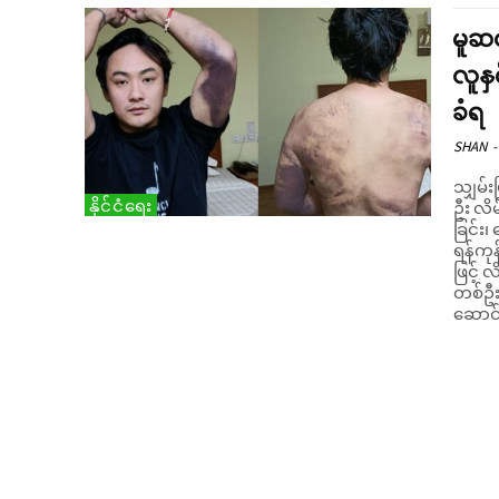
မူဆယ
လူနှ
ခံရ
SHAN
-
သျှမ်း
နိုင်ငံရေး
ဦး လိမ
ခြင်း
ရန်ကုန
ဖြင့် 
တစ်ဦးန
ဆောင်ခံ