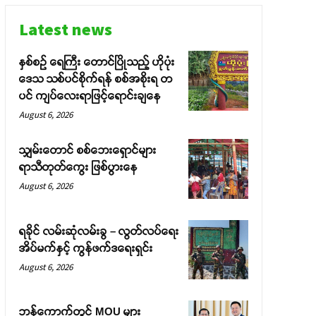
Latest news
နှစ်စဉ် ရေကြီး တောင်ပြိုသည့် ဟိုပုံး
ဒေသ သစ်ပင်စိုက်ရန် စစ်အစိုးရ တ
ပင် ကျပ်လေးရာဖြင့်ရောင်းချနေ
August 6, 2026
သျှမ်းတောင် စစ်ဘေးရှောင်များ
ရာသီတုတ်ကွေး ဖြစ်ပွားနေ
August 6, 2026
ရခိုင် လမ်းဆုံလမ်းခွ – လွတ်လပ်ရေး
အိပ်မက်နှင့် ကွန်ဖက်ဒရေးရှင်း
August 6, 2026
ဘန်ကောက်တွင် MOU များ