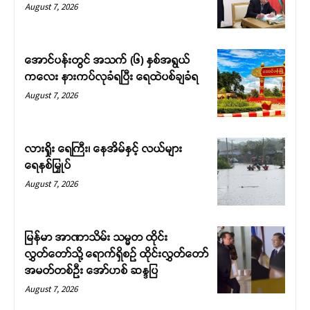
August 7, 2026
အောင်ပန်းတွင် အသက် (၆) နှစ်အရွယ်
ကလေး နားကပ်လုခံရပြီး ရေထဲပစ်ချခံရ
August 7, 2026
လားရှိုး ရေကြီး၊ နေအိမ်နှင့် လယ်များ
ရေနစ်မြှုပ်
August 7, 2026
မြန်မာ အာဏာသိမ်း သမ္မတ ထိုင်း
လွှတ်တော်သို့ ရောက်ရှိစဉ် ထိုင်းလွှတ်တော်
အမတ်တစ်ဦး အော်ဟစ် ဆန္ဒပြ
August 7, 2026