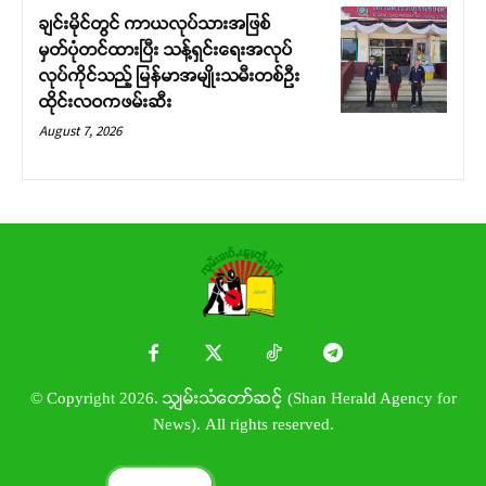
ချင်းမိုင်တွင် ကာယလုပ်သားအဖြစ်
မှတ်ပုံတင်ထားပြီး သန့်ရှင်းရေးအလုပ်
လုပ်ကိုင်သည့် မြန်မာအမျိုးသမီးတစ်ဦး
ထိုင်းလဝကဖမ်းဆီး
August 7, 2026
© Copyright 2026. သျှမ်းသံတော်ဆင့် (Shan Herald Agency for
News). All rights reserved.