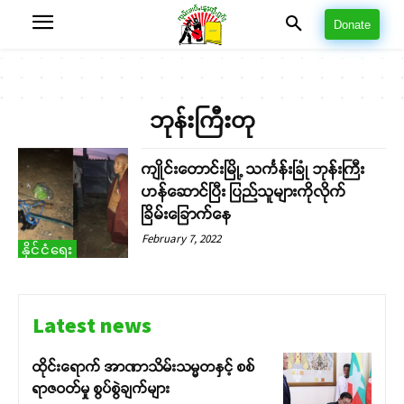
Donate
ဘုန်းကြီးတု
ကျိုင်းတောင်းမြို့ သင်္ကန်းခြုံ ဘုန်းကြီး
ဟန်ဆောင်ပြီး ပြည်သူများကိုလိုက်
ခြိမ်းခြောက်နေ
February 7, 2022
နိုင်ငံရေး
Latest news
ထိုင်းရောက် အာဏာသိမ်းသမ္မတနှင့် စစ်
ရာဇဝတ်မှု စွပ်စွဲချက်များ