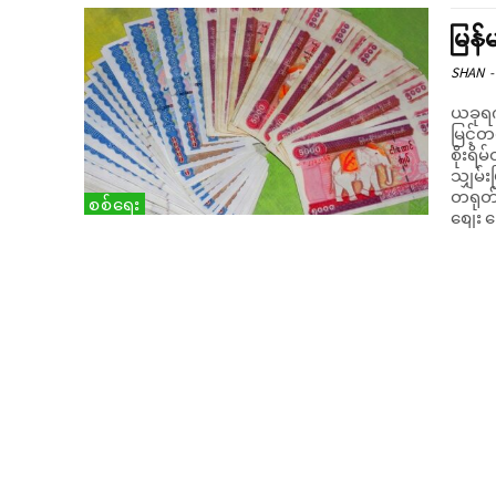
မြန်
SHAN
-
ယခုရက်
မြင့်
စိုးရိမ်
သျှမ်း
တရုတ်
စစ်ရေး
စျေး ခ