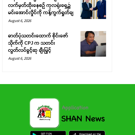
လက်မှတ်ထိုးနေစဉ် ကုလရုံးရှေ့၌
မင်းအောင်လှိုင်ကို ကန့်ကွက်ရှုတ်ချ
August 6, 2026
ဓာတ်ပုံသတင်းထောက် စိုင်းဇော်
သိုက်ကို CPJ က သတင်း
လွတ်လပ်ခွင့်ဆု ချီးမြှင့်
August 6, 2026