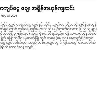
မာကျပ်ငွေ စျေး အရှိန်အဟုန်ကျဆင်း
May 30, 2024
ပိုင်းတွင် တရုတ်ငွေ ယွမ်နှင့် ထိုင်း ဘတ်ငွေ တို့သည့် အရှိန်အဟုန်
တက်မှုကြောင့် ကုန်စျေးနှုန်းများလည်း မြင့်တက်လာကာ ပြည်သူများ
ထိတ်လန့်မှု ဖြစ်နေကြောင်း စုံစမ်းသိရသည်။ မြန်မာ-တရုတ်နယ်စပ်
ပြည် မြောက်ပိုင်း မူဆယ်မြို့တွင် ယနေ့ (မေ ၃၀) နေ့လည်ပိုင်းတွင်
ငွေ ယွမ်ပေါက်စျေးသည် တစ်ရာယွမ်လျှင် မြန်မာငွေကာလပေါက်
ြောက်သောင်းဝန်းကျင်...