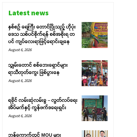
Latest news
နှစ်စဉ် ရေကြီး တောင်ပြိုသည့် ဟိုပုံး
ဒေသ သစ်ပင်စိုက်ရန် စစ်အစိုးရ တ
ပင် ကျပ်လေးရာဖြင့်ရောင်းချနေ
August 6, 2026
သျှမ်းတောင် စစ်ဘေးရှောင်များ
ရာသီတုတ်ကွေး ဖြစ်ပွားနေ
August 6, 2026
ရခိုင် လမ်းဆုံလမ်းခွ – လွတ်လပ်ရေး
အိပ်မက်နှင့် ကွန်ဖက်ဒရေးရှင်း
August 6, 2026
ဘန်ကောက်တွင် MOU များ