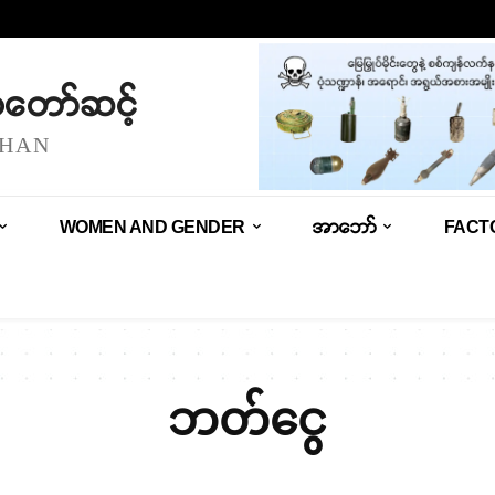
သံတော်ဆင့်
SHAN
WOMEN AND GENDER
အာဘော်
FACT
ဘတ်ငွေ