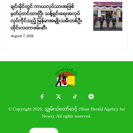
ချင်းမိုင်တွင် ကာယလုပ်သားအဖြစ်
မှတ်ပုံတင်ထားပြီး သန့်ရှင်းရေးအလုပ်
လုပ်ကိုင်သည့် မြန်မာအမျိုးသမီးတစ်ဦး
ထိုင်းလဝကဖမ်းဆီး
August 7, 2026
© Copyright 2026. သျှမ်းသံတော်ဆင့် (Shan Herald Agency for
News). All rights reserved.