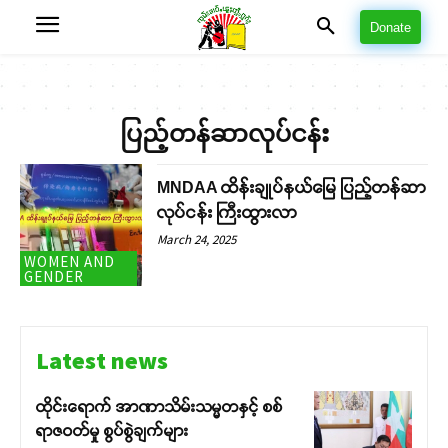
Donate
ပြည့်တန်ဆာလုပ်ငန်း
MNDAA ထိန်းချုပ်နယ်မြေ ပြည့်တန်ဆာ
လုပ်ငန်း ကြီးထွားလာ
March 24, 2025
WOMEN AND
GENDER
Latest news
ထိုင်းရောက် အာဏာသိမ်းသမ္မတနှင့် စစ်
ရာဇဝတ်မှု စွပ်စွဲချက်များ