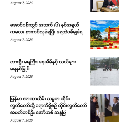
August 7, 2026
အောင်ပန်းတွင် အသက် (၆) နှစ်အရွယ်
ကလေး နားကပ်လုခံရပြီး ရေထဲပစ်ချခံရ
August 7, 2026
လားရှိုး ရေကြီး၊ နေအိမ်နှင့် လယ်များ
ရေနစ်မြှုပ်
August 7, 2026
မြန်မာ အာဏာသိမ်း သမ္မတ ထိုင်း
လွှတ်တော်သို့ ရောက်ရှိစဉ် ထိုင်းလွှတ်တော်
အမတ်တစ်ဦး အော်ဟစ် ဆန္ဒပြ
August 7, 2026