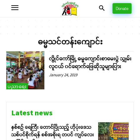
Donate
ဓမ္မသင်တန်းကျောင်း
လွိုင်ကော်မြို့ ဓမ္မကျောင်းစာမေးပွဲ သျှမ်း
လူငယ် ၀င်ရောက်ဖြေဆိုသူများပြား
January 24, 2019
ပညာရေး
Latest news
နှစ်စဉ် ရေကြီး တောင်ပြိုသည့် ဟိုပုံးဒေသ
သစ်ပင်စိုက်ရန် စစ်အစိုးရ တပင် ကျပ်လေး