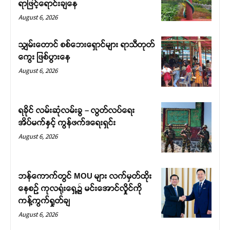
ရာဖြင့်ရောင်းချနေ
August 6, 2026
သျှမ်းတောင် စစ်ဘေးရှောင်များ ရာသီတုတ်
ကွေး ဖြစ်ပွားနေ
August 6, 2026
ရခိုင် လမ်းဆုံလမ်းခွ – လွတ်လပ်ရေး
အိပ်မက်နှင့် ကွန်ဖက်ဒရေးရှင်း
August 6, 2026
ဘန်ကောက်တွင် MOU များ လက်မှတ်ထိုး
နေစဉ် ကုလရုံးရှေ့၌ မင်းအောင်လှိုင်ကို
ကန့်ကွက်ရှုတ်ချ
August 6, 2026