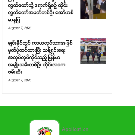
လွှတ်တော်သို့ ရောက်ရှိစဉ် ထိုင်း
လွှတ်တော်အမတ်တစ်ဦး အော်ဟစ်
ဆန္ဒပြ
August 7, 2026
ချင်းမိုင်တွင် ကာယလုပ်သားအဖြစ်
မှတ်ပုံတင်ထားပြီး သန့်ရှင်းရေး
အလုပ်လုပ်ကိုင်သည့် မြန်မာ
အမျိုးသမီးတစ်ဦး ထိုင်းလဝက
ဖမ်းဆီး
August 7, 2026