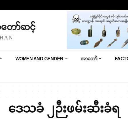
သံတော်ဆင့်
SHAN
WOMEN AND GENDER
အာဘော်
FACT
ဒေသခံ ၂ဉီးဖမ်းဆီးခံရ