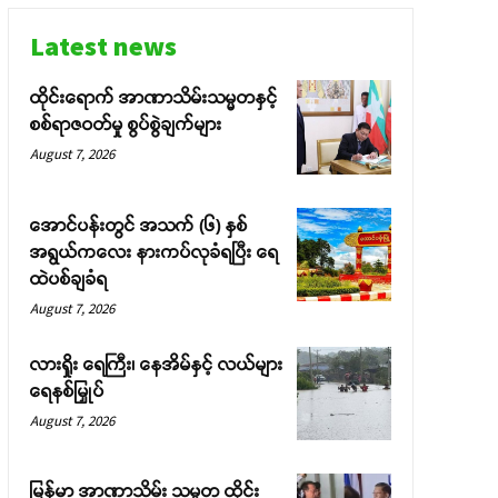
Latest news
ထိုင်းရောက် အာဏာသိမ်းသမ္မတနှင့်
စစ်ရာဇဝတ်မှု စွပ်စွဲချက်များ
August 7, 2026
အောင်ပန်းတွင် အသက် (၆) နှစ်
အရွယ်ကလေး နားကပ်လုခံရပြီး ရေ
ထဲပစ်ချခံရ
August 7, 2026
လားရှိုး ရေကြီး၊ နေအိမ်နှင့် လယ်များ
ရေနစ်မြှုပ်
August 7, 2026
မြန်မာ အာဏာသိမ်း သမ္မတ ထိုင်း