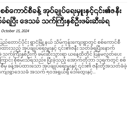
ံ စစ်ကောင်စီခန့် အုပ်ချုပ်ရေးမှူးနှင့်၎င်း၏ဇနီး
ံရပြီး ဒေသခံ သက်ကြီးနှစ်ဦးဖမ်းဆီးခံရ
October 15, 2024
ပြည်တောင်ပိုင်း ရွာငံမြို့နယ် သိမ်ကုန်းကျေးရွာတွင် စစ်ကောင်စီ
်ထားသည့် အုပ်ချုပ်ရေးမှူးနှင့် ၎င်း၏ဇနီး သတ်ခံရပြီးနောက်
 သက်ကြီးနှစ်ဉီးကို ဖမ်းဆီးသွားရာ ယနေ့ထိတိုင် ပြန်မလွှတ်ပေး
ံစမ်းသိရသည်။ ပြီးခဲ့သည့် အောက်တိုဘာ ၁၃ရက်တွင် စစ်
ီမှ ခန့်အပ်ထားသော အုပ်ချုပ်ရေးမှူးနှင့် ၎င်း၏ ဇနီးတို့အသတ်ခံခဲ့
 ကျေးရွာဒေသခံ အသက် ၅၀အရွယ်ရှိ ဒေါ်ထွေးနှင့်...