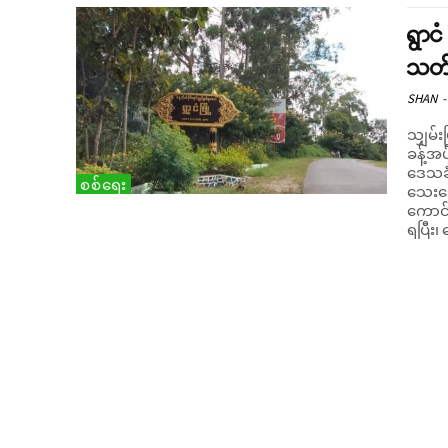
ရွာင
သတ်ခ
SHAN
-
သျှမ်း
ခန့်အပ
ဒေသခံ
စစ်ရေး
သေးကြောင်း စု
ကောင်စ
ရပြီး၊