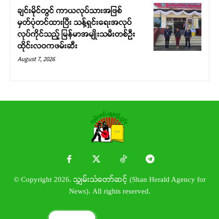
ချင်းမိုင်တွင် ကာယလုပ်သားအဖြစ်
မှတ်ပုံတင်ထားပြီး သန့်ရှင်းရေးအလုပ်
လုပ်ကိုင်သည့် မြန်မာအမျိုးသမီးတစ်ဦး
ထိုင်းလဝကဖမ်းဆီး
August 7, 2026
© Copyright 2026. သျှမ်းသံတော်ဆင့် (Shan Herald Agency for
News). All rights reserved.