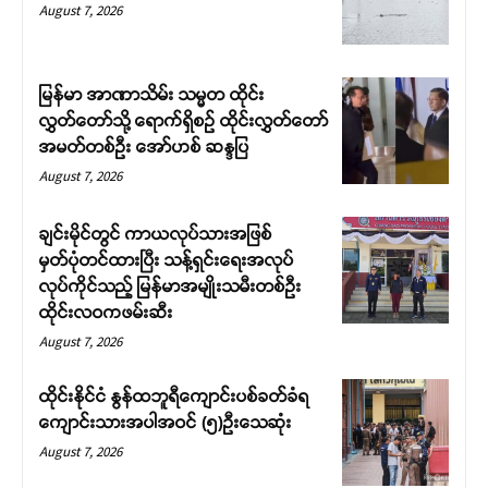
August 7, 2026
မြန်မာ အာဏာသိမ်း သမ္မတ ထိုင်း
လွှတ်တော်သို့ ရောက်ရှိစဉ် ထိုင်းလွှတ်တော်
အမတ်တစ်ဦး အော်ဟစ် ဆန္ဒပြ
August 7, 2026
ချင်းမိုင်တွင် ကာယလုပ်သားအဖြစ်
မှတ်ပုံတင်ထားပြီး သန့်ရှင်းရေးအလုပ်
လုပ်ကိုင်သည့် မြန်မာအမျိုးသမီးတစ်ဦး
ထိုင်းလဝကဖမ်းဆီး
August 7, 2026
ထိုင်းနိုင်ငံ နွန်ထဘူရီကျောင်းပစ်ခတ်ခံရ
ကျောင်းသားအပါအဝင် (၅)ဉီးသေဆုံး
August 7, 2026