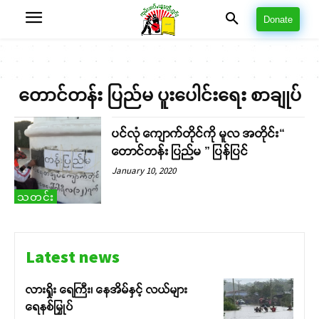
Donate
တောင်တန်း ပြည်မ ပူးပေါင်းရေး စာချုပ်
ပင်လုံ ကျောက်တိုင်ကို မူလ အတိုင်း“
တောင်တန်း ပြည်မ ” ပြန်ပြင်
January 10, 2020
သတင်း
Latest news
လားရှိုး ရေကြီး၊ နေအိမ်နှင့် လယ်များ
ရေနစ်မြှုပ်