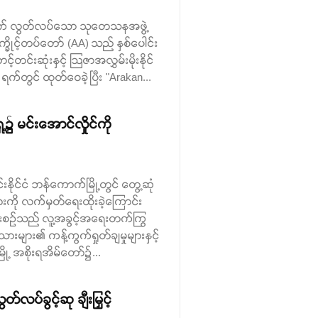
ြေစိုက် လွတ်လပ်သော သုတေသနအဖွဲ့
ိုင့်တပ်တော် (AA) သည် နှစ်ပေါင်း
်တင်းဆုံးနှင့် ဩဇာအလွှမ်းမိုးနိုင်
 ရက်တွင် ထုတ်ဝေခဲ့ပြီး "Arakan...
 မင်းအောင်လှိုင်ကို
်းနိုင်ငံ ဘန်ကောက်မြို့တွင် တွေ့ဆုံ
ားကို လက်မှတ်ရေးထိုးခဲ့ကြောင်း
ီးစဉ်သည် လူ့အခွင့်အရေးတက်ကြွ
သားများ၏ ကန့်ကွက်ရှုတ်ချမှုများနှင့်
ု့ အစိုးရအိမ်တော်၌...
ပ်ခွင့်ဆု ချီးမြှင့်