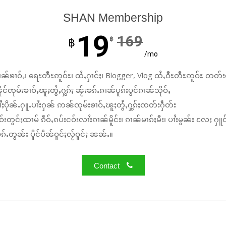
SHAN Membership
19
169
฿
฿
/mo
ၼ်ၶၢဝ်ႇ၊ ရေႊတီႊဢူဝ်ႊ၊ ထႆႇႁၢင်ႈ၊ Blogger, Vlog ထႆႇဝီႊတီႊဢူဝ်ႊ တတ်း
်ၸုမ်းၶၢဝ်ႇၽူႈတွႆႇႁွၵ်ႈ ၼႂ်းၶၵ်ႉၵၢၼ်ပူၵ်းပွင်ၵၢၼ်သိုဝ်ႇ
ႆႈပိုၼ်ႉႁူႉပၢႆးႁၼ် ဢၼ်ၸုမ်းၶၢဝ်ႇၽူႈတွႆႇႁွၵ်ႈၸတ်းႁဵတ်း
်းတွင်ႈထၢမ် ၵဵဝ်ႇၵပ်းငဝ်းလၢႆးၵၢၼ်မိူင်း၊ ၵၢၼ်မၢၵ်ႈမီး၊ ပၢႆးမွၼ်း လႄႈ ႁူဝ
်ႉတွၼ်း ပိူင်ပဵၼ်ဝူင်ႈလႂ်ဝူင်ႈ ၼၼ်ႉ။
Contact