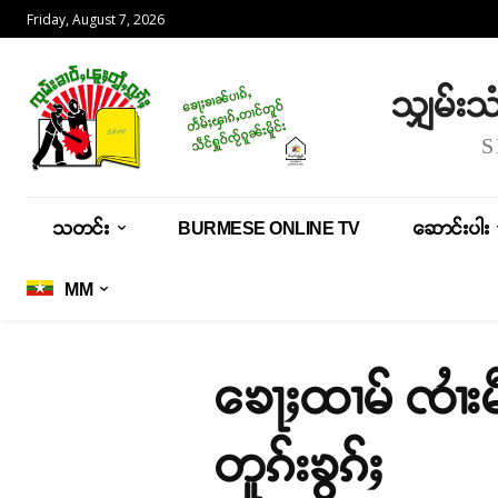
Friday, August 7, 2026
သျှမ်း
သတင်း
BURMESE ONLINE TV
ဆောင်းပါး
MM
ၶေႃႈထၢမ် ၸၢႆးမ
တူၵ်းၶွၵ်ႈ