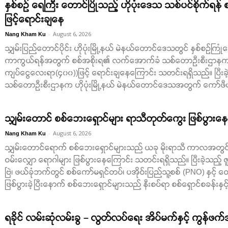
နှစ်စဉ် ရေကြီး တောင်ပြိုသည့် ဟိုပုံးဒေသ သစ်ပင်စိုက်ရန
ဖြင့်ရောင်းချနေ
-
August 6, 2026
Nang Kham Ku
သျှမ်းပြည်တောင်ပိုင်း ဟိုပုံးမြို့နယ် မဲနယ်တောင်ဒေသတွင် နှစ်စဉ်ကြုံ
ကာကွယ်ရန်အတွက် စစ်အစိုးရ၏ လက်အောက်ခံ သစ်တောဉီးစီးဌာနက သစ်
ကျပ်ငွေလေးရာ(၄၀၀))ဖြင့် ရောင်းချနေကြောင်း သတင်းရရှိသည်။ ပြီးခဲ
သစ်တောဦးစီးဌာနက ဟိုပုံးမြို့နယ် မဲနယ်တောင်ဒေသအတွက် ကော်ဖီပင် ပိုမိုစ
သျှမ်းတောင် စစ်ဘေးရှောင်များ ရာသီတုတ်ကွေး ဖြစ်ပွားနေ
-
August 6, 2026
Nang Kham Ku
သျှမ်းတောင်ရောက် စစ်ဘေးရှောင်များသည် ယခု မိုးရာသီ ကာလအတွင်း 
ဝမ်းလျှော ရောဂါများ ဖြစ်ပွားနေကြောင်း သတင်းရရှိသည်။ ပြီးခဲ့သည့် ဇူ
ဗြဲ၊ ဖယ်ခုံဘက်တွင် စစ်ကော်မရှင်တပ်၊ ပအိုဝ်းပြည်သူ့စစ် (PNO) နှင့် တ
ဖြစ်ပွားခဲ့ပြီးနောက် စစ်ဘေးရှောင်များသည် နီးစပ်ရာ စစ်ရှောင်စခန်းနှင့်
ရခိုင် လမ်းဆုံလမ်းခွ – လွတ်လပ်ရေး အိပ်မက်နှင့် ကွန်ဖက်