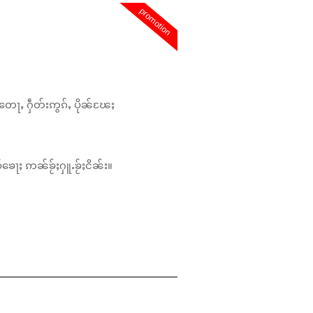
promotion
တေႃႇ ႁဵတ်းဢွၵ်ႇ ပိုၼ်ၽႄႈ
်ၶေႃႈ ဢၼ်ၶႂ်ႈႁူႉၶႂ်ႈငိၼ်း။