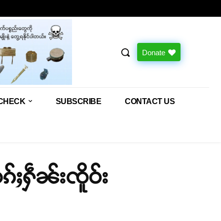
Donate
CHECK
SUBSCRIBE
CONTACT US
်ႈႁဵၼ်းၸိူဝ်း