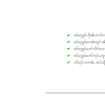
ၶဝ်ႈႁူမ်ႈ ႁဵၼ်းဢဝ်ၵၢ
ၶဝ်ႈႁူမ်ႈၵၢၼ်တူင်ႉၼိုင
ၶဝ်ႈႁူမ်ႈပၢင်လႅၵ်ႈလၢ
ၶဝ်ႈႁူမ်ႈပၢင်ဢုပ်ႇဢူဝ
လႆႈႁပ်ႉဢၢၼ်ႇ ၶၢဝ်ႇၶိုၵ