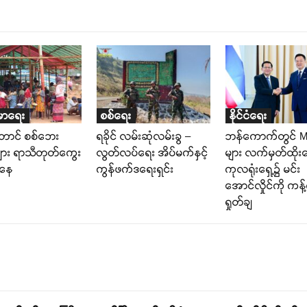
မာရေး
စစ်ရေး
နိုင်ငံရေး
တောင် စစ်ဘေး
ရခိုင် လမ်းဆုံလမ်းခွ –
ဘန်ကောက်တွင် 
များ ရာသီတုတ်ကွေး
လွတ်လပ်ရေး အိပ်မက်နှင့်
များ လက်မှတ်ထိုး
းနေ
ကွန်ဖက်ဒရေးရှင်း
ကုလရုံးရှေ့၌ မင်း
အောင်လှိုင်ကို ကန့
ရှုတ်ချ