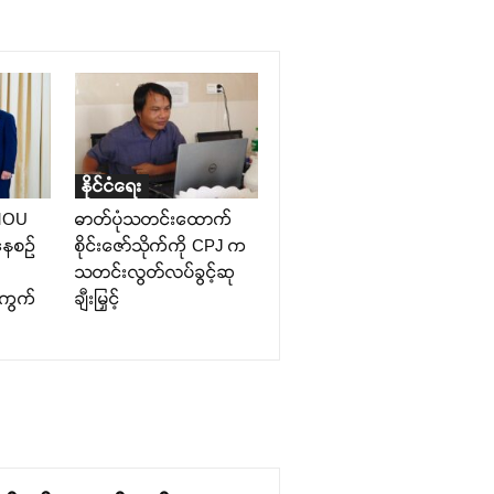
နိုင်ငံရေး
MOU
ဓာတ်ပုံသတင်းထောက်
နေစဉ်
စိုင်းဇော်သိုက်ကို CPJ က
သတင်းလွတ်လပ်ခွင့်ဆု
်ကွက်
ချီးမြှင့်