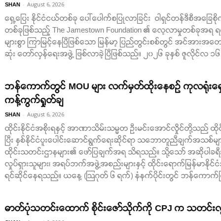
-
August 6, 2026
SHAN
ရှေ့ပြေး နိုင်ငံငယ်တစ်ခု ပေါ်ပေါက်စပြုလာခြင်း ဝါရှင်တန်ဒီစီအခ
တစ်ခုဖြစ်သည့် The Jamestown Foundation ၏ လေ့လာမှုတစ်ခုအရ ရက္ခ
များစွာ ကြာမြင့်နေပြီဖြစ်သော မြန်မာ့ ပြည်တွင်းစစ်တွင် အင်အားအတောင့
ဆုံး တော်လှန်ရေးအဖွဲ့ ဖြစ်လာခဲ့ပြီဖြစ်သည်။ ၂၀၂၆ ခုနှစ် ဇူလိုင်လ ၁၆
ဘန်ကောက်တွင် MOU များ လက်မှတ်ထိုးနေစဉ် ကုလရုံးရှေ့၌
ကန့်ကွက်ရှုတ်ချ
-
August 6, 2026
SHAN
ထိုင်းနိုင်ငံအစိုးရနှင့် အာဏာသိမ်းသမ္မတ ဦးမင်းအောင်လှိုင်တို့သည် ထိုင
ပြီး နှစ်နိုင်ငံပူးပေါင်းဆောင်ရွက်ရေးဆိုင်ရာ သဘောတူညီချက်အသစ်မျ
ထိုင်းသတင်းဌာနများ၏ ဖော်ပြချက်အရ သိရသည်။ သို့သော် အဆိုပါခရ
လှုပ်ရှားသူများ၊ အရပ်ဘက်အဖွဲ့အစည်းများနှင့် ထိုင်းရောက်မြန်မာနိုင်ငံ
ရင်ဆိုင်နေရသည်။ ယနေ့ (ဩဂုတ် ၆ ရက်) နံနက်ပိုင်းတွင် ဘန်ကောက်မြိ
ဓာတ်ပုံသတင်းထောက် စိုင်းဇော်သိုက်ကို CPJ က သတင်းလွတ်လ