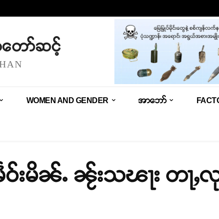
သံတော်ဆင့်
SHAN
WOMEN AND GENDER
အာဘော်
FACT
ဵဝ်းမိၼ်ႉ ၼႂ်းသၽႃး တႃႇလုၵ