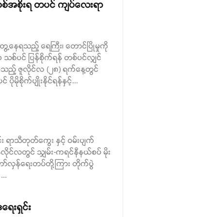
် စစ်အစိုးရ တပင် ကျပ်လေးရာ
တွေ့နေရသည့် ရေကြီး၊ တောင်ပြိုမှုကို
ပင် ပြန်စိုက်ရန် တစ်ပင်လျှင်
့သည့် ဇူလိုင်လ (၂၈) ရက်နေ့တွင်
ိုက်ပျိုးနိုင်ရန်နှင့်...
ရာသီတုတ်ကွေး နှင့် ဝမ်းပျက်
လိုင်လတွင် သျှမ်း-ကရင်နီနယ်စပ် မိုး
ော်လှန်ရေးတပ်တို့ကြား တိုက်ပွဲ
...
ဒရေးရှင်း