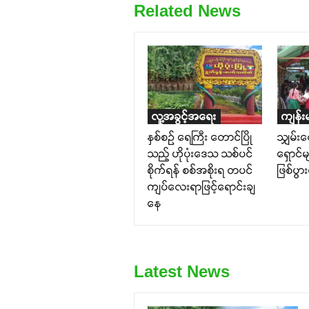
Related News
လူ့အခွင့်အရေး
ကျန်း
နှစ်စဉ် ရေကြီး တောင်ပြို
သျှမ်း
သည့် ဟိုပုံးဒေသ သစ်ပင်
ရှောင်
စိုက်ရန် စစ်အစိုးရ တပင်
ဖြစ်ပွာ
ကျပ်လေးရာဖြင့်ရောင်းချ
နေ
Latest News