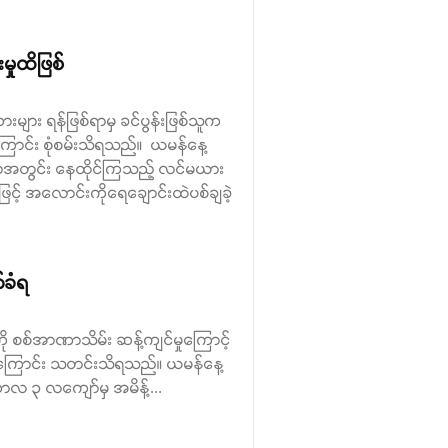
မှုထိဖြစ်
းများ ရန်ဖြစ်ရာမှ ခင်ပွန်းဖြစ်သူက
ကြောင်း စုံစမ်းသိရသည်။ ယမန်နေ့
းရွာအတွင်း နေထိုင်ကြသည့် လင်မယား
ဖြင့် အလောင်းကိုရေချောင်းထဲပစ်ချခဲ့
်ခံရ
ဦးကို စစ်အာဏာသိမ်း ဆန့်ကျင်မှုကြောင့်
လိုက်ကြောင်း သတင်းသိရသည်။ ယမန်နေ့
ကာလ ၃ လကျော်မှ အမိန့်...