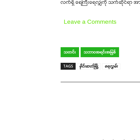
လက်ရှိ ရေကြီးရေလျှံကို သက်ဆိုင်ရာ 
Leave a Comments
သတင်း
သဘာဝအရင်းအမြစ်
TAGS
မိုင်းဆတ်မြို့
ရေလွှမ်း