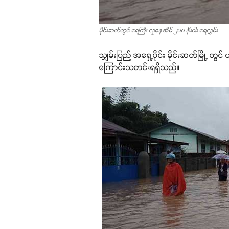
မိုင်းဆတ်တွင် ရေကြီး လူနေအိမ် ၂၀၀ နီးပါး ရေလွှမ်း
သျှမ်းပြည် အရှေ့ပိုင်း မိုင်းဆတ်မြို့ တွင
ကြောင်းသတင်းရရှိသည်။