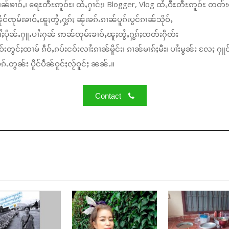
ၼ်ၶၢဝ်ႇ၊ ရေႊတီႊဢူဝ်ႊ၊ ထႆႇႁၢင်ႈ၊ Blogger, Vlog ထႆႇဝီႊတီႊဢူဝ်ႊ တတ်း
်ၸုမ်းၶၢဝ်ႇၽူႈတွႆႇႁွၵ်ႈ ၼႂ်းၶၵ်ႉၵၢၼ်ပူၵ်းပွင်ၵၢၼ်သိုဝ်ႇ
ႆႈပိုၼ်ႉႁူႉပၢႆးႁၼ် ဢၼ်ၸုမ်းၶၢဝ်ႇၽူႈတွႆႇႁွၵ်ႈၸတ်းႁဵတ်း
်းတွင်ႈထၢမ် ၵဵဝ်ႇၵပ်းငဝ်းလၢႆးၵၢၼ်မိူင်း၊ ၵၢၼ်မၢၵ်ႈမီး၊ ပၢႆးမွၼ်း လႄႈ ႁူဝ
်ႉတွၼ်း ပိူင်ပဵၼ်ဝူင်ႈလႂ်ဝူင်ႈ ၼၼ်ႉ။
Contact