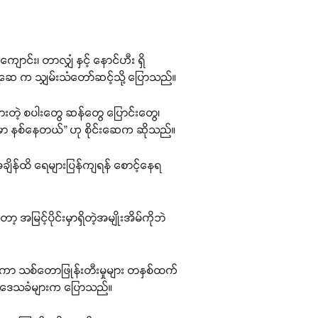
ာင်း၊ တာလျှံ နှင့် နောင်ဟီး ရှိ
်းဆေ က သျှမ်းသံတော်ဆင့်သို့ ပြောသည်။
ားတဲ့ စပါးတွေ ဆန်တွေ ပြောင်းတွေ၊
မှာ နစ်နေတယ်” ဟု စိုင်းဆေက ဆိုသည်။
ချိန်ထိ ရေများပြန်ကျရန် စောင့်နေရ
ြင့်ပိုင်းမှာရှိတဲ့အမျိုးအိမ်ကိုဘဲ
ုပ်ကာ သစ်တောဖြုန်းတီးမှုများ တနှစ်ထက်
းဆက်ဒေသခံများက ပြောသည်။