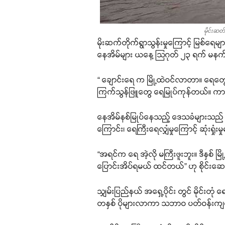
မိုင်းဆတ
မိုးဆက်တိုက်ရွာသွန်းမှုကြောင့် မြစ်ရေမ
နေအိမ်များ ယနေ့ သြဂုတ် ၂၃ ရက် မနက်ပိ
“ ချောင်းရေ က မြို့ထဲဝင်လာတာ။ ရေတွေ
ကြက်သွန်ဖြူတွေ ရေမြုပ်ကုန်တယ်။ ကား
နေအိမ်နစ်မြုပ်နေသည့် ဒေသခံများသည် ရေ
ကြောင်း၊ ရေကြီးရေလျှံမှုကြောင့် ဆုံးရှု
“အရင်က ရေ အဲ့လို မကြီးဖူးဘူး။ ဒီနှစ်
ပြောင်းအိပ်ရမယ် ထင်တယ်” ဟု စိုင်းဆ
သျှမ်းပြည်နယ် အရှေ့ပိုင်း တွင် မိုင်း
တနှစ် ပိုများလာကာ သဘာဝ ပတ်ဝန်းကျင် 