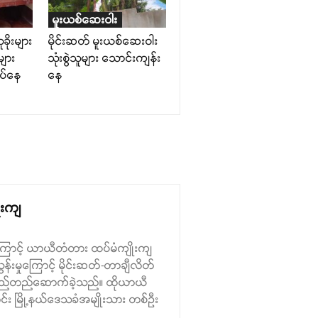
မူးယစ်ဆေးဝါး
ခိုးများ
မိုင်းဆတ် မူးယစ်ဆေးဝါး
များ
သုံးစွဲသူများ သောင်းကျန်း
ပ်နေ
နေ
ုးကျ
မှုကြောင့် ယာယီတံတား ထပ်မံကျိုးကျ
န်းမှုကြောင့် မိုင်းဆတ်-တာချီလိတ်
ည်လည်တည်ဆောက်ခဲ့သည်။ ထိုယာယီ
း မြို့နယ်ဒေသခံအမျိုးသား တစ်ဦး