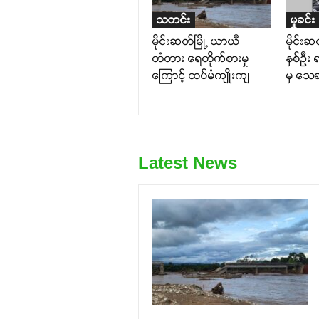
သတင်း
မှုခင်း
မိုင်းဆတ်မြို့ ယာယီ
မိုင်း
တံတား ရေတိုက်စားမှု
နှစ်ဦး
ကြောင့် ထပ်မံကျိုးကျ
မှ သေဆု
Latest News