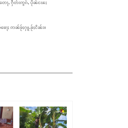
တေႃႇ ႁဵတ်းဢွၵ်ႇ ပိုၼ်ၽႄႈ
်ၶေႃႈ ဢၼ်ၶႂ်ႈႁူႉၶႂ်ႈငိၼ်း။