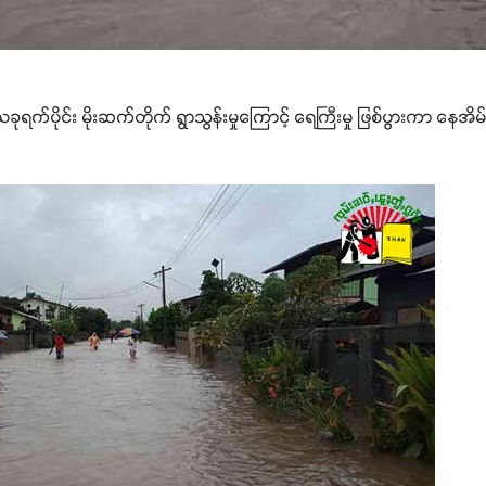
် ယခုရက်ပိုင်း မိုးဆက်တိုက် ရွာသွန်းမှုကြောင့် ရေကြီးမှု ဖြစ်ပွားကာ နေအိမ်