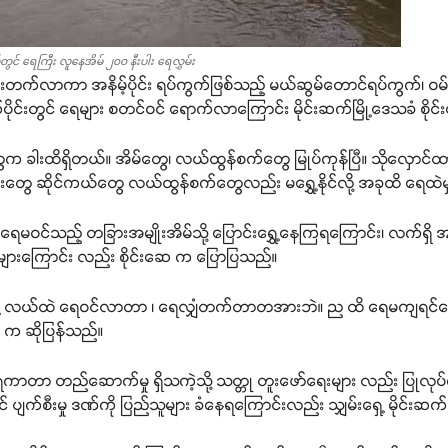
်တွင် ရေကြီး လူနေအိမ် ၂၀၀ နီးပါး ရေလွှမ်း
ျားတက်လာကာ အနိမ့်ပိုင်း ရပ်ကွက်ဖြစ်သည့် မယ်ဆွမ်တောင်ရပ်ကွက်၊ ဝမ်ကျေ
ုင်းတွင် ရေများ စတင်ဝင် ရောက်လာကြောင်း မိုင်းဆက်မြို့ဒေသခံ စိုင
က ခါးထိရှိတယ်။ အိမ်တွေ၊ လယ်ထွန်စက်တွေ မြုပ်ကုန်ပြီ။ သိုလှောင်ထ
တွေ ဆိုင်ကယ်တွေ လယ်ထွန်စက်တွေလည်း မရွှေ့နိုင်လို့ အခုထိ ရေထဲ
မဝင်သည့် တခြားအမျိုးအိမ်သို့ ပြောင်းရွှေ့နေကြရကြောင်း၊ လက်ရှိ အ
ံးမှုများကြောင်း လည်း စိုင်းဆေ က ပြောပြသည်။
 မြို့ လယ်ထဲ ရေဝင်လာတာ ၊ ရေလျှံတက်တာတအားဘဲ။ ည ထိ ရေမကျရင်တော့ အမ
ေ က ဆိုပြန်သည်။
တုံ ရေကာတာ တည်ဆောက်မှု ရှိသကဲ့သို့ သတ္တု တူးဖော်ရေးများ လည်း ပြုလ
ပျက်စီးမှု ဒဏ်ကို ပြည်သူများ ခံနေရကြောင်းလည်း သျှမ်းရှေ့ မိုင်