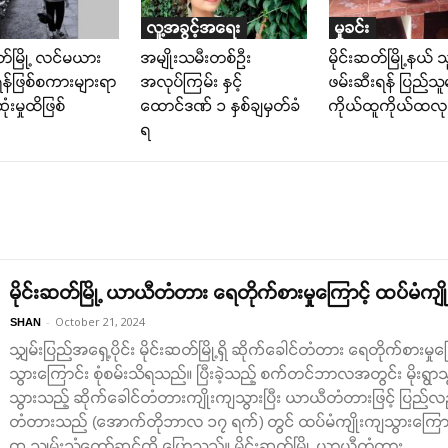
လူ့အခွင့်အရေး
မှုခင်း
ဆတ်မြို့ လင်မယား
အမျိုးသမီးတစ်ဦး
မိုင်းဆတ်မြို့နယ် သူ
 ရန်ဖြစ်စကားများရာ
အလုပ်ကြမ်း နှင့်
ဖမ်းဆီးရန် ပြည်သူ
ံးမှုထိဖြစ်
ထောင်ဒဏ် ၁ နှစ်ချမှတ်ခံ
ကိုယ်ထူကိုယ်ထလု
ရ
မိုင်းဆတ်မြို့ ယာယီတံတား ရေတိုက်စားမှုကြောင့် ထပ်မံကျိ
-
October 21, 2024
SHAN
သျှမ်းပြည်အရှေ့ပိုင်း မိုင်းဆတ်မြို့ရှိ ဆိုက်ခေါင်တံတား ရေတိုက်စား
သွားကြောင်း စုံစမ်းသိရသည်။ ပြီးခဲ့သည့် စက်တင်ဘာလအတွင်း မိုးရွာသွ
သွားသည့် ဆိုက်ခေါင်တံတားကျိုးကျသွားပြီး ယာယီတံတားဖြင့် ပြ
တံတားသည် (အောက်တိုဘာလ ၁၇ ရက်) တွင် ထပ်မံကျိုးကျသွားကြောင်
က သျှမ်းသံတော်ဆင့်ကို ပြောသည်။ မိုင်းဆတ်မြို့ ယာယီတံတား...