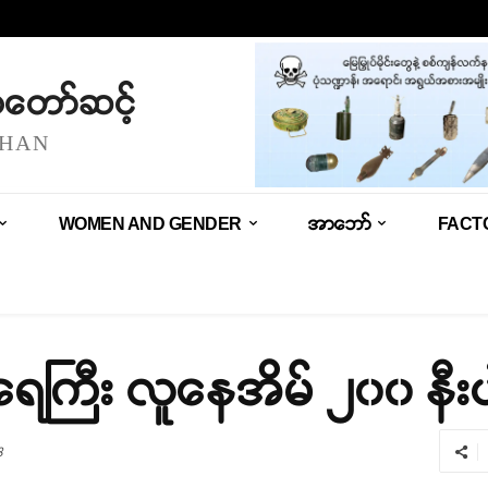
သံတော်ဆင့်
SHAN
WOMEN AND GENDER
အာဘော်
FACT
ရေကြီး လူနေအိမ် ၂၀၀ နီးပ
8