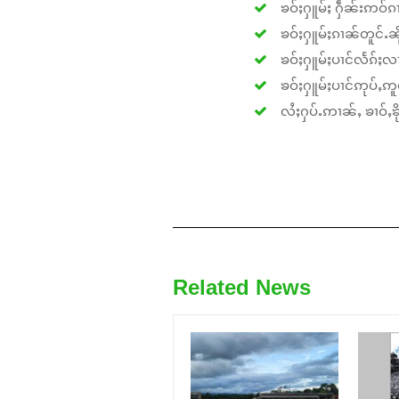
ၶဝ်ႈႁူမ်ႈ ႁဵၼ်းဢဝ်ၵၢ
ၶဝ်ႈႁူမ်ႈၵၢၼ်တူင်ႉၼိုင
ၶဝ်ႈႁူမ်ႈပၢင်လႅၵ်ႈလၢ
ၶဝ်ႈႁူမ်ႈပၢင်ဢုပ်ႇဢူဝ
လႆႈႁပ်ႉဢၢၼ်ႇ ၶၢဝ်ႇၶိုၵ
Related News