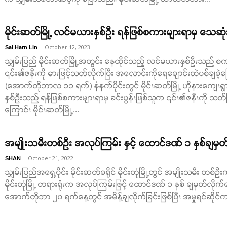
မိုင်းဆတ်မြို့ လင်မယားနှစ်ဦး ရန်ဖြစ်စကားများရာမှ သေဆုံး
-
October 12, 2023
Sai Harn Lin
သျှမ်းပြည် မိုင်းဆတ်မြို့အတွင်း နေထိုင်သည့် လင်မယားနှစ်ဦးသည် စကာ
၎င်း၏ဇနီးကို ဓားဖြင့်သတ်လိုက်ပြီး အလောင်းကိုရေချောင်းထဲပစ်ချခဲ့
(အောက်တိုဘာလ ၁၁ ရက်) နံနက်ပိုင်းတွင် မိုင်းဆတ်မြို့ ဟိုနားကျေ
နှစ်ဦးသည် ရန်ဖြစ်စကားများရာမှ ခင်းပွန်းဖြစ်သူက ၎င်း၏ဇနီးကို သတ်
ကြောင်း မိုင်းဆတ်မြို့...
အမျိုးသမီးတစ်ဦး အလုပ်ကြမ်း နှင့် ထောင်ဒဏ် ၁ နှစ်ချမှတ
-
October 21, 2022
SHAN
သျှမ်းပြည်အရှေ့ပိုင်း မိုင်းဆတ်ခရိုင် မိုင်းတုံမြို့တွင် အမျိုးသမီး တစ်
မိုင်းတုံမြို့ တရားရုံးက အလုပ်ကြမ်းဖြင့် ထောင်ဒဏ် ၁ နှစ် ချမှတ်
အောက်တိုဘာ ၂၀ ရက်နေ့တွင် အမိန့်ချလိုက်ခြင်းဖြစ်ပြီး အမှုရင်ဆိုင်