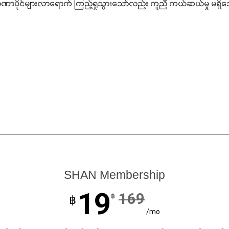
အာဏာပိုင်များလာရောက် ကြည့်ရှုသွားသော်လည်း ကူညီ ကယ်ဆယ်မှု မရှ
SHAN Membership
19
169
฿
฿
/mo