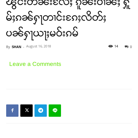
ၽွင်းတႅၼ်းလႄႈ ၵူၼ်းဝၢၼ်ႈ ႁူ
မ်ႈၵၼ်ႁႃတၢင်းၵႄႈလိတ်ႈ
ပၼ်ႁႃယႃႈမဝ်းၵမ်
August 16, 2018
14
By
-
SHAN
0
Leave a Comments