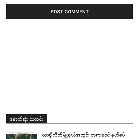
နောက်ဆုံး သတင်း
တာချီလိတ်မြို့နယ်အတွင်း တရားမဝင် နယ်စပ်