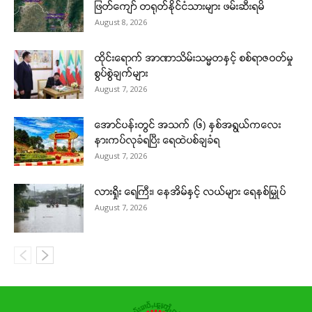
ဖြတ်ကျော် တရုတ်နိုင်ငံသားများ ဖမ်းဆီးရမိ
August 8, 2026
ထိုင်းရောက် အာဏာသိမ်းသမ္မတနှင့် စစ်ရာဇဝတ်မှု
စွပ်စွဲချက်များ
August 7, 2026
အောင်ပန်းတွင် အသက် (၆) နှစ်အရွယ်ကလေး
နားကပ်လုခံရပြီး ရေထဲပစ်ချခံရ
August 7, 2026
လားရှိုး ရေကြီး၊ နေအိမ်နှင့် လယ်များ ရေနစ်မြှုပ်
August 7, 2026