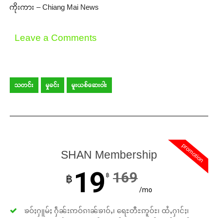
ကိုးကား – Chiang Mai News
Leave a Comments
သတင်း
မှုခင်း
မူးယစ်ဆေးဝါး
promotion
SHAN Membership
19
169
฿
฿
/mo
ၶဝ်ႈႁူမ်ႈ ႁဵၼ်းဢဝ်ၵၢၼ်ၶၢဝ်ႇ၊ ရေႊတီႊဢူဝ်ႊ၊ ထႆႇႁၢင်ႈ၊