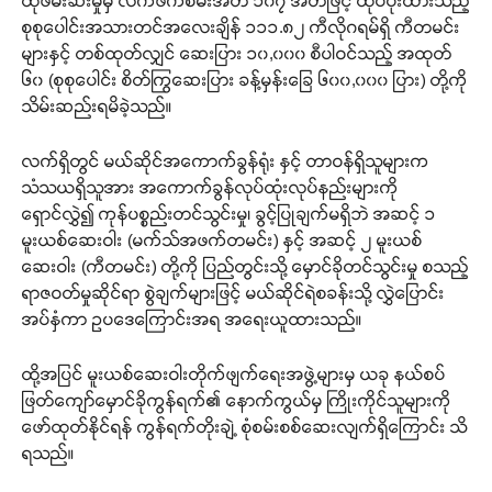
ထိုဖမ်းဆီးမှုမှ လက်ဖက်စိမ်းအိတ် ၁၀၇ အိတ်ဖြင့် ထုပ်ပိုးထားသည့်
စုစုပေါင်းအသားတင်အလေးချိန် ၁၁၁.၈၂ ကီလိုဂရမ်ရှိ ကီတမင်း
များနှင့် တစ်ထုတ်လျှင် ဆေးပြား ၁၀,၀၀၀ စီပါဝင်သည့် အထုတ်
၆၀ (စုစုပေါင်း စိတ်ကြွဆေးပြား ခန့်မှန်းခြေ ၆၀၀,၀၀၀ ပြား) တို့ကို
သိမ်းဆည်းရမိခဲ့သည်။
လက်ရှိတွင် မယ်ဆိုင်အကောက်ခွန်ရုံး နှင့် တာဝန်ရှိသူများက
သံသယရှိသူအား အကောက်ခွန်လုပ်ထုံးလုပ်နည်းများကို
ရှောင်လွှဲ၍ ကုန်ပစ္စည်းတင်သွင်းမှု၊ ခွင့်ပြုချက်မရှိဘဲ အဆင့် ၁
မူးယစ်ဆေးဝါး (မက်သ်အဖက်တမင်း) နှင့် အဆင့် ၂ မူးယစ်
ဆေးဝါး (ကီတမင်း) တို့ကို ပြည်တွင်းသို့ မှောင်ခိုတင်သွင်းမှု စသည့်
ရာဇဝတ်မှုဆိုင်ရာ စွဲချက်များဖြင့် မယ်ဆိုင်ရဲစခန်းသို့ လွှဲပြောင်း
အပ်နှံကာ ဥပဒေကြောင်းအရ အရေးယူထားသည်။
ထို့အပြင် မူးယစ်ဆေးဝါးတိုက်ဖျက်ရေးအဖွဲ့များမှ ယခု နယ်စပ်
ဖြတ်ကျော်မှောင်ခိုကွန်ရက်၏ နောက်ကွယ်မှ ကြိုးကိုင်သူများကို
ဖော်ထုတ်နိုင်ရန် ကွန်ရက်တိုးချဲ့ စုံစမ်းစစ်ဆေးလျက်ရှိကြောင်း သိ
ရသည်။