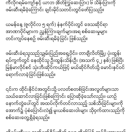
ကီလိုဂရမ်ကျော်နှင့် ယာဘ (စိတ်ကြွဆေးပြား) ၆ သိန်းပြားကို
ဖမ်းဆီးရမိခဲ့ကြောင်း ချင်းမိုင်သတင်းတွင်ဖော်ပြသည်။
ယမန်နေ့ (ဇူလိုင်လ ၅ ရက်) နံနက်ပိုင်းတွင် ဒေသဆိုင်ရာ
အာဏာပိုင်များက ညွှန်ကြားချက်များအရ စစ်ဆေးမှုများ
တင်းကျပ်နေစဉ် ဖမ်းဆီးရမိခဲ့ခြင်း ဖြစ်သည်။
ဖမ်းဆီးခံရသူသည်သျှမ်းပြည်အရှေ့ပိုင်း၊ တာချီလိတ်မြို့၊ ပုံးထွန်း
ရပ်ကွက်တွင် နေထိုင်သူ ဦးထွန်းသိန်းဦး (အသက် ၄၂ နှစ်) ဖြစ်ပြီး
မြန်မာလိုင်စင် သုံးဘီးဆိုင်ကယ်ဖြင့် မယ်ဆိုင်ဂိတ်သို့ မောင်းနှင်ဝင်
ရောက်လာခဲ့ခြင်းဖြစ်သည်။
၎င်းက ထိုင်းနိုင်ငံအတွင်းသို့ ပလတ်စတစ်ခြင်းအလွတ်များသာ
သယ်ဆောင်လာခြင်းဖြစ်ကြောင်း ပြောဆိုခဲ့သော်လည်း၊ ယာဉ်
နောက်တွဲပေါ်တွင် အထပ်လိုက်တင်လာသည့် သစ်သီးခြင်းများကို
အောက်၌ ပုံစံပြောင်းလဲ၍ မူးယစ်ဆေးဝါးများ သိုဝှက်ထားသည်ကို
စစ်ဆေးတွေ့ရှိခဲ့ရသည်။