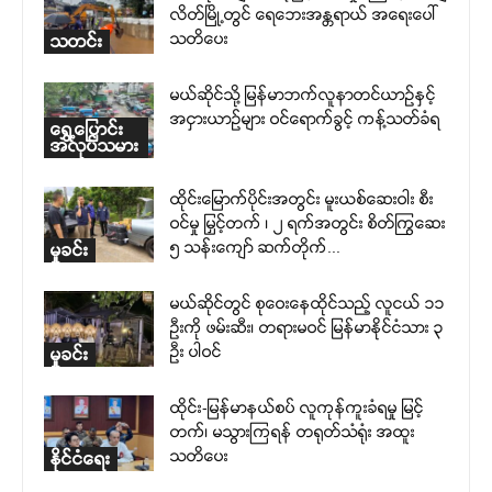
လိတ်မြို့တွင် ရေဘေးအန္တရာယ် အရေးပေါ်
သတိပေး
သတင်း
မယ်ဆိုင်သို့ မြန်မာဘက်လူနာတင်ယာဉ်နှင့်
အငှားယာဉ်များ ဝင်ရောက်ခွင့် ကန့်သတ်ခံရ
ရွှေ့ပြောင်း
အလုပ်သမား
ထိုင်းမြောက်ပိုင်းအတွင်း မူးယစ်ဆေးဝါး စီး
ဝင်မှု မြှင့်တက် ၊ ၂ ရက်အတွင်း စိတ်ကြွဆေး
၅ သန်းကျော် ဆက်တိုက်...
မှုခင်း
မယ်ဆိုင်တွင် စုဝေးနေထိုင်သည့် လူငယ် ၁၁
ဦးကို ဖမ်းဆီး၊ တရားမဝင် မြန်မာနိုင်ငံသား ၃
ဦး ပါဝင်
မှုခင်း
ထိုင်း-မြန်မာနယ်စပ် လူကုန်ကူးခံရမှု မြင့်
တက်၊ မသွားကြရန် တရုတ်သံရုံး အထူး
သတိပေး
နိုင်ငံရေး