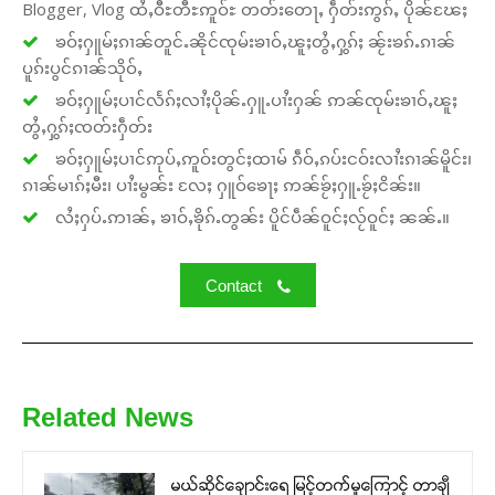
Blogger, Vlog ထႆႇဝီႊတီႊဢူဝ်ႊ တတ်းတေႃႇ ႁဵတ်းဢွၵ်ႇ ပိုၼ်ၽႄႈ
ၶဝ်ႈႁူမ်ႈၵၢၼ်တူင်ႉၼိုင်ၸုမ်းၶၢဝ်ႇၽူႈတွႆႇႁွၵ်ႈ ၼႂ်းၶၵ်ႉၵၢၼ်
ပူၵ်းပွင်ၵၢၼ်သိုဝ်ႇ
ၶဝ်ႈႁူမ်ႈပၢင်လႅၵ်ႈလၢႆႈပိုၼ်ႉႁူႉပၢႆးႁၼ် ဢၼ်ၸုမ်းၶၢဝ်ႇၽူႈ
တွႆႇႁွၵ်ႈၸတ်းႁဵတ်း
ၶဝ်ႈႁူမ်ႈပၢင်ဢုပ်ႇဢူဝ်းတွင်ႈထၢမ် ၵဵဝ်ႇၵပ်းငဝ်းလၢႆးၵၢၼ်မိူင်း၊
ၵၢၼ်မၢၵ်ႈမီး၊ ပၢႆးမွၼ်း လႄႈ ႁူဝ်ၶေႃႈ ဢၼ်ၶႂ်ႈႁူႉၶႂ်ႈငိၼ်း။
လႆႈႁပ်ႉဢၢၼ်ႇ ၶၢဝ်ႇၶိုၵ်ႉတွၼ်း ပိူင်ပဵၼ်ဝူင်ႈလႂ်ဝူင်ႈ ၼၼ်ႉ။
Contact
Related News
မယ်ဆိုင်ချောင်းရေ မြင့်တက်မှုကြောင့် တာချီ