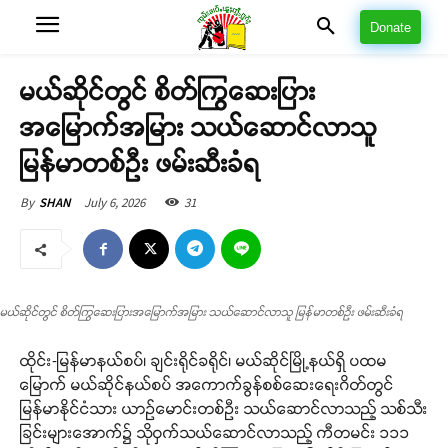
Donate
မယ်ဆိုင်တွင် စိတ်ကြွဆေးပြား
အမြောက်အမြား သယ်ဆောင်လာသူ
မြန်မာတစ်ဦး ဖမ်းဆီးခံရ
July 6, 2026
31
By
SHAN
မယ်ဆိုင်တွင် စိတ်ကြွဆေးပြားအမြောက်အမြား သယ်ဆောင်လာသူ မြန်မာတစ်ဦး ဖမ်းဆီးခံရ
ထိုင်း-မြန်မာနယ်စပ်၊ ချင်းရိုင်ခရိုင်၊ မယ်ဆိုင်မြို့နယ်ရှိ ပထမ
မြောက် မယ်ဆိုင်နယ်စပ် အကောက်ခွန်စစ်ဆေးရေးဂိတ်တွင်
မြန်မာနိုင်ငံသား ယာဉ်မောင်းတစ်ဦး သယ်ဆောင်လာသည့် သစ်သီး
ခြင်းများအောက်၌ သိုဝှက်သယ်ဆောင်လာသည့် ကီတမင်း ၁၁၁