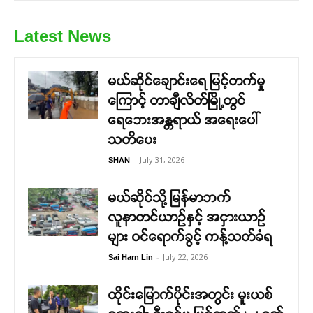
Latest News
မယ်ဆိုင်ချောင်းရေ မြင့်တက်မှု
ကြောင့် တာချီလိတ်မြို့တွင်
ရေဘေးအန္တရာယ် အရေးပေါ်
သတိပေး
-
July 31, 2026
SHAN
မယ်ဆိုင်သို့ မြန်မာဘက်
လူနာတင်ယာဉ်နှင့် အငှားယာဉ်
များ ဝင်ရောက်ခွင့် ကန့်သတ်ခံရ
-
July 22, 2026
Sai Harn Lin
ထိုင်းမြောက်ပိုင်းအတွင်း မူးယစ်