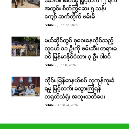
ဆေးဝါး စီးဝင်မှု မြှင့်တက် ၊ ၂ ရက်
အတွင်း စိတ်ကြွဆေး ၅ သန်း
ကျော် ဆက်တိုက် ဖမ်းမိ
-
June 22, 2026
SHAN
မယ်ဆိုင်တွင် စုဝေးနေထိုင်သည့်
လူငယ် ၁၁ ဦးကို ဖမ်းဆီး၊ တရားမ
ဝင် မြန်မာနိုင်ငံသား ၃ ဦး ပါဝင်
-
June 8, 2026
SHAN
ထိုင်း-မြန်မာနယ်စပ် လူကုန်ကူးခံ
ရမှု မြင့်တက်၊ မသွားကြရန်
တရုတ်သံရုံး အထူးသတိပေး
-
April 24, 2026
SHAN