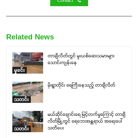
Contact
heard, every voice counts, and
justice can thrive.
Donate Now
Related News
တာချီလိတ်တွင် မူးယစ်ဆေးသမားများ
သောင်းကျန်းနေ
မှုခင်း
မိုးရွာတိုင်း ရေကြီးနေသည့် တာချီလိတ်
သတင်း
မယ်ဆိုင်ချောင်းရေ မြင့်တက်မှုကြောင့် တာချီ
လိတ်မြို့တွင် ရေဘေးအန္တရာယ် အရေးပေါ်
သတိပေး
သတင်း