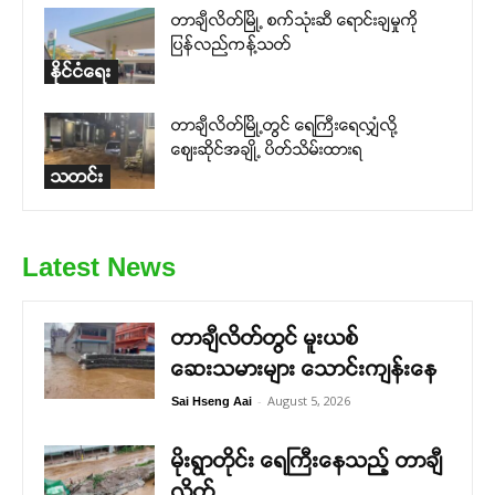
တာချီလိတ်မြို့ စက်သုံးဆီ ရောင်းချမှုကို
ပြန်လည်ကန့်သတ်
နိုင်ငံရေး
တာချီလိတ်မြို့တွင် ရေကြီးရေလျှံလို့
ဈေးဆိုင်အချို့ ပိတ်သိမ်းထားရ
သတင်း
Latest News
တာချီလိတ်တွင် မူးယစ်
ဆေးသမားများ သောင်းကျန်းနေ
-
August 5, 2026
Sai Hseng Aai
မိုးရွာတိုင်း ရေကြီးနေသည့် တာချီ
လိတ်