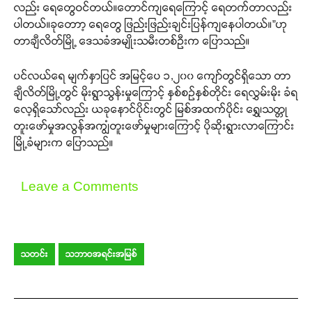
လည်း ရေတွေဝင်တယ်။တောင်ကျရေကြောင့် ရေတက်တာလည်း
ပါတယ်။ခုတောာ့ ရေတွေ ဖြည်းဖြည်းချင်းပြန်ကျနေပါတယ်။”ဟု
တာချီလိတ်မြို့ ဒေသခံအမျိုးသမီးတစ်ဦးက ပြောသည်။
ပင်လယ်ရေ မျက်နှာပြင် အမြင့်ပေ ၁,၂၀၀ ကျော်တွင်ရှိသော တာ
ချီလိတ်မြို့တွင် မိုးရွာသွန်းမှုကြောင့် နှစ်စဉ်နှစ်တိုင်း ရေလွှမ်းမိုး ခံရ
လေ့ရှိသော်လည်း ယခုနောင်ပိုင်းတွင် မြစ်အထက်ပိုင်း ရွှေ၊သတ္တု
တူးဖော်မှုအလွန်အကျွံတူးဖော်မှုများကြောင့် ပိုဆိုးရွားလာကြောင်း
မြို့ခံများက ပြောသည်။
Leave a Comments
သတင်း
သဘာဝအရင်းအမြစ်