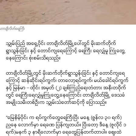
တာချီလိတ်​ရေကြီး
သျှမ်းပြည် အရှေ့ပိုင်း တာချီလိတ်မြို့ပေါ်တွင် မိုးဆက်တိုက်
ရွာသွန်းခြင်း နှင့် တောင်ကျရေကြောင့် ရေကြီး‌ ရေလျှံမှု ကြုံတွေ့
နေကြောင်း စုံးစမ်းသိရသည်။
တာချီလိတ်မြို့တွင် မိုးဆက်တိုက်ရွာသွန်းခြင်း နှင့် တောင်ကျရေ
ကြောင့် ဆန်ဆိုင်းရပ်ကွက်၊ တာလော့ရပ်ကွက်၊ မယ်ခေါင်ရပ်ကွက်
နှင့် မြန်မာ – ထိုင်း အမှတ် (၂) ချစ်ကြည်ရေးတံတား အနီးတဝိုက်
တွင် ရေကြီးရေလျှံမှုကြုံတွေ့နေကြောင်း တာချီလိတ်မြို့ ဒေသခံ
အမျိုးသမီးတစ်ဦးက သျှမ်းသံတော်ဆင့်ကို ပြောသည်။
“မြေနိမ့်ပိုင်း က ရပ်ကွက်တွေရေကြီးပြီး မနေ့ (ဇွန်လ ၃၀ ရက်)
ညနေ လောက်မှာ ရေခဏ ပြန်ကျတယ်။ ပြီးတော့ ဒီနေ့ (ဇူလိုင် ၁
ရက်)မနက် ၃ နာရီလောက်မှာ ရေတွေပြန်တက်တာပါ။ ဈေးထဲ