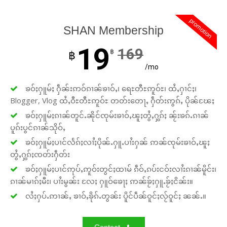
promotion
SHAN Membership
19
169
฿
฿
/mo
ၶဝ်ႈႁူမ်ႈ ႁဵၼ်းဢဝ်ၵၢၼ်ၶၢဝ်ႇ၊ ရေႊတီႊဢူဝ်ႊ၊ ထႆႇႁၢင်ႈ၊
Blogger, Vlog ထႆႇဝီႊတီႊဢူဝ်ႊ တတ်းတေႃႇ ႁဵတ်းဢွၵ်ႇ ပိုၼ်ၽႄႈ
ၶဝ်ႈႁူမ်ႈၵၢၼ်တူင်ႉၼိုင်ၸုမ်းၶၢဝ်ႇၽူႈတွႆႇႁွၵ်ႈ ၼႂ်းၶၵ်ႉၵၢၼ်
ပူၵ်းပွင်ၵၢၼ်သိုဝ်ႇ
ၶဝ်ႈႁူမ်ႈပၢင်လႅၵ်ႈလၢႆႈပိုၼ်ႉႁူႉပၢႆးႁၼ် ဢၼ်ၸုမ်းၶၢဝ်ႇၽူႈ
တွႆႇႁွၵ်ႈၸတ်းႁဵတ်း
ၶဝ်ႈႁူမ်ႈပၢင်ဢုပ်ႇဢူဝ်းတွင်ႈထၢမ် ၵဵဝ်ႇၵပ်းငဝ်းလၢႆးၵၢၼ်မိူင်း၊
Support SHAN
ၵၢၼ်မၢၵ်ႈမီး၊ ပၢႆးမွၼ်း လႄႈ ႁူဝ်ၶေႃႈ ဢၼ်ၶႂ်ႈႁူႉၶႂ်ႈငိၼ်း။
လႆႈႁပ်ႉဢၢၼ်ႇ ၶၢဝ်ႇၶိုၵ်ႉတွၼ်း ပိူင်ပဵၼ်ဝူင်ႈလႂ်ဝူင်ႈ ၼၼ်ႉ။
Your support keeps our voice
strong. Join us today and help
create a future where every story is