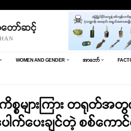
သံတော်ဆင့်
SHAN
WOMEN AND GENDER
အာဘော်
FACT
ီ ကိစ္စများကြား တရုတ်အတွက
ေါက်ပေးချင်တဲ့ စစ်ကောင်