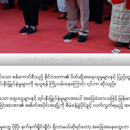
တရုတ်နှစ်သစ်ကူး Photo Credit: China Xinhua News
ောင်သော စစ်ကောင်စီသည် နိုင်ငံတကာ၏ ပိတ်ဆို့အရေးယူမှုများနှင့် ပြည်တွ
င်းနှီးမြှုပ်နှံမှုများကို ရယူရန် ကြိုးပမ်းနေကြောင်း ၎င်းက ဆိုသည်။
ာ ချေးငွေများနှင့် ရင်းနှီးမြှုပ်နှံမှုများအပေါ် အခြေခံထားသဖြင့် မြန်မာ
ာအာဏာ၏ အစိတ်အပိုင်းအချို့ကို စီမံခန့်ခွဲပိုင်ခွင့် လက်လွတ်ရမည့် အခြ
မှုတွေ ပိုပြီး နက်နက်ရှိုင်းရှိုင်း ရှိလာမယ်ဆိုရင်တော့ အခြေအနေတွေဟာ