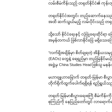
လမ်းစီမံကိန်းသည် တရုတ်နိုင်ငံ၏ ကုန်းတ
တရုတ်နိုင်ငံအတွင်း တည်ဆောက်နေသည့် ဘေဂ
အထိ ဆက်သွယ်မည့် လမ်းပိုင်းသည် တရုတ
သို့သော် နိုင်ငံရေးနှင့် လုံခြုံရေး
အမှန်တကယ် ဖြစ်လာနိုင်ခြေ မရှိသေးကြ
“လက်ရှိအချိန်မှာ စိတ်ချရတဲ့ အိန္ဒိယသမ
(EAOs) တွေနဲ့ ရေရှည်မှာ တည်မြဲနိုင်မ
အဖွဲ့မှ China Studies Head ဖြစ်သူ မန
မဟာဗျူဟာမြောက် တရုတ်-မြန်မာ စီးပွား
တိုက်ရိုက်ထွက်ပေါက်ရရှိရန် ရည်ရွယ်သ
တရုတ်-မြန်မာစီးပွားရေးစင်္ကြံ စီမံကိန်း
စုကြည်ကို နေပြည်တော်တွင် လာရောက်တွေ