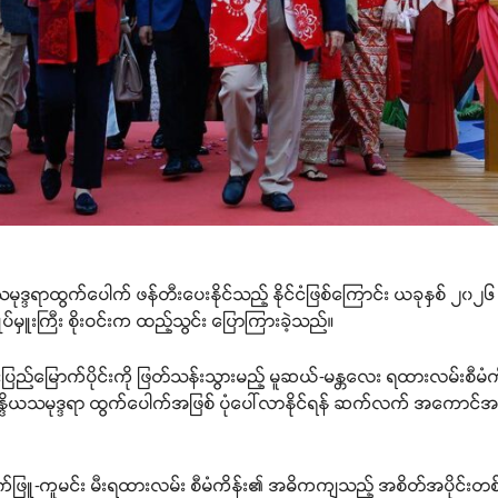
မုဒ္ဒရာထွက်ပေါက် ဖန်တီးပေးနိုင်သည့် နိုင်ငံဖြစ်ကြောင်း ယခုနှစ် ၂၀
ုပ်မှူးကြီး စိုးဝင်းက ထည့်သွင်း ပြောကြားခဲ့သည်။
်းပြည်မြောက်ပိုင်းကို ဖြတ်သန်းသွားမည့် မူဆယ်-မန္တလေး ရထားလမ်းစီမံကိ
ိန္ဒိယသမုဒ္ဒရာ ထွက်ပေါက်အဖြစ် ပုံပေါ်လာနိုင်ရန် ဆက်လက် အကောင်
ူ-ကူမင်း မီးရထားလမ်း စီမံကိန်း၏ အဓိကကျသည့် အစိတ်အပိုင်းတစ်ရပ