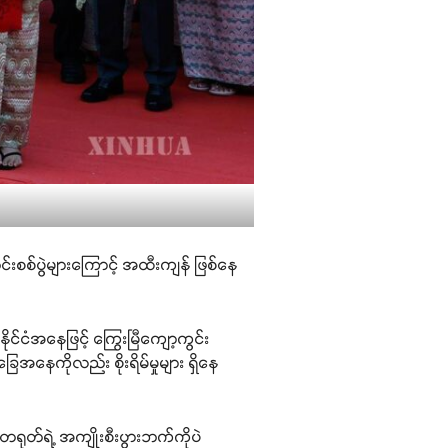
င်းစစ်ပွဲများကြောင့် အထီးကျန် ဖြစ်နေ
နိုင်ငံအနေဖြင့် ကြွေးမြီကျော့ကွင်း
ေအနေကိုလည်း စိုးရိမ်မှုများ ရှိနေ
 တရုတ်ရဲ့ အကျိုးစီးပွားဘက်ကိုပဲ