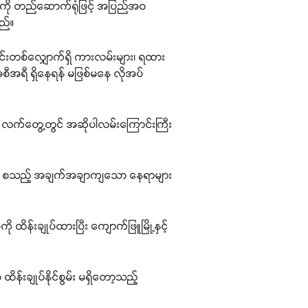
ည်းကို တည်ဆောက်ရုံဖြင့် အပြည်အဝ
ည်။
ာင်းတစ်လျှောက်ရှိ ကားလမ်းများ၊ ရထား
အစီအရီ ရှိနေရန် မဖြစ်မနေ လိုအပ်
 လက်တွေ့တွင် အဆိုပါလမ်းကြောင်းကြီး
ားရှိုး စသည့် အချက်အချာကျသော နေရာများ
န်းချုပ်ထားပြီး ကျောက်ဖြူမြို့နှင့်
န်းချုပ်နိုင်စွမ်း မရှိတော့သည့်