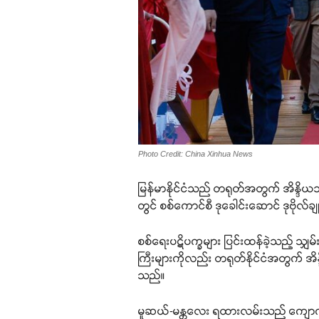
Photo Credit: China Xinhua News
မြန်မာနိုင်ငံသည် တရုတ်အတွက် အိန္ဒိယသ
တွင် စစ်ကောင်စီ ဒုခေါင်းဆောင် ဒုဗိုလ်ချ
စစ်ရေးပဋိပက္ခများ ပြင်းထန်ခဲ့သည့် သျှမ
ကြီးများကိုလည်း တရုတ်နိုင်ငံအတွက် အ
သည်။
မူဆယ်-မန္တလေး ရထားလမ်းသည် ကျောက်ဖြ