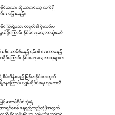
ာနိုင်သလား ဆိုတာကတော့ လက်ရှိ
းလွင်က ပြောသည်။
ီ တန်ကြေးရှိသော တရုတ်၏ ပိုးလမ်းမ
ဖွယ်ရှိကြောင်း နိုင်ငံရေးလေ့လာသုံးသပ်
ားတွင် စစ်ကောင်စီသည် ၎င်း၏ အာဏာတည်
လာနိုင်ကြောင်း နိုင်ငံရေးလေ့လာသူများက
ြံ စီမံကိန်းသည် မြန်မာနိုင်ငံအတွက်
ရှိနေကြောင်း သျှမ်းနိုင်ငံရေး သုတေသီ
်မာတစ်နိုင်ငံလုံးရဲ့
ာဏာရှင်စနစ် ရေရှည်တည်တံ့ဖို့အတွက်
တေသီ စိုင်းဝမ်းစိုင်းက သျှမ်းသံတော်ဆင့်