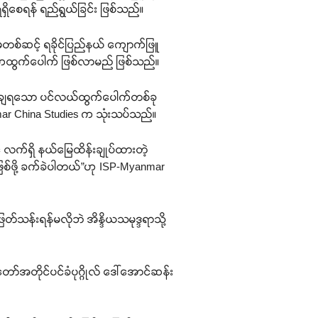
ရှိစေရန် ရည်ရွယ်ခြင်း ဖြစ်သည်။
့မှတစ်ဆင့် ရခိုင်ပြည်နယ် ကျောက်ဖြူ
ဓိကထွက်ပေါက် ဖြစ်လာမည် ဖြစ်သည်။
်စိတ်ချရသော ပင်လယ်ထွက်ပေါက်တစ်ခု
ar China Studies က သုံးသပ်သည်။
င် လက်ရှိ နယ်မြေထိန်းချုပ်ထားတဲ့
ဖြစ်ဖို့ ခက်ခဲပါတယ်”ဟု ISP-Myanmar
သန်းရန်မလိုဘဲ အိန္ဒိယသမုဒ္ဒရာသို့
ံတော်အတိုင်ပင်ခံပုဂ္ဂိုလ် ဒေါ်အောင်ဆန်း