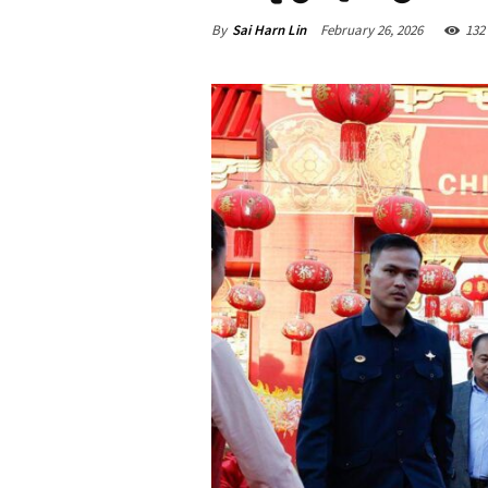
By
Sai Harn Lin
February 26, 2026
132