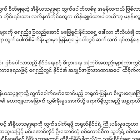
် စိတ်ချရတဲ့ အိန္ဒိယသမုဒ္ဒရာ ထွက်ပေါက်တစ်ခု အမှန်တကယ် ဖြစ်လ
အဖျားက တိုင်းရင်းသား လက်နက်ကိုင်တွေက ထိန်းချုပ်ထားပါတယ်”ဟု မနန်
ပက္ခများကို ရေရှည်ပြေလည်အောင် မဖြေရှင်းနိုင်သရွေ့ ဒေါ်လာ ဘီလီယံချ
ုဒ္ဒရာ ထွက်ပေါက်စီမံကိန်းများမှာ မြန်မာ့မြေပေါ်တွင် ဆက်လက် ရပ်တန့်နေ
ုင်း ဖြစ်ပေါ်လာသည့် နိုင်ငံရေးနှင့် စီးပွားရေး အကြပ်အတည်းများကြ
မှီခိုလာနေရသဖြင့် ရေရှည်တွင် နိုင်ငံ၏ အချုပ်အခြာအာဏာအပေါ် ထိခိုက်
ဒိယသမုဒ္ဒရာသို့ ထွက်ပေါက်ဖော်ဆောင်မည့် တရုတ်-မြန်မာ စီးပွားရေးစင်္က
၏ မဟာဗျူဟာမြောက် လွှမ်းမိုးမှုအောက်သို့ ရောက်ရှိသွားမည့် အန္တရာယ်
္ဒိယသမုဒ္ဒရာကို ထွက်ပေါက်ရဖို့ တရုတ်နိုင်ငံရဲ့ ကြိုးပမ်းမှုတွေဟာ မြန
ထူးသဖြင့် မင်းအောင်လှိုင် ဦးဆောင်တဲ့ စစ်ကောင်စီက သူတို့ရဲ့ စစ်အ
ျိန်မှာဆိုရင် ပိုပြီးတော့တောင် ထိခိုက်နိုင်ပါတယ်”ဟု သျှမ်းနိုင်ငံရေး သု