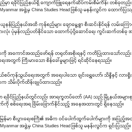
ုသည်မှာ ရခိုင်ပြည်နယ်ရှိ ကျောက်ဖြူရေနက်ဆိပ်ကမ်းစီမံကိန်း တစ်ခုတ
nmar အဖွဲ့မှ China Studies Head ဖြစ်သူ မနန်းလွင်က ထောက်ပြသ
ယူနန်ပြည်နယ်အထိ ကုန်စည်များ ချောမွေ့စွာ စီးဆင်းနိုင်ရန် လမ်းကြေ
း အားလုံး ပုံမှန်လည်ပတ်နိုင်သော ထောက်ပံ့ပို့ဆောင်ရေး ကွင်းဆက်တစ်ခု 
များကို အကောင်အထည်ဖော်ရန် တရုတ်အစိုးရနှင့် ကတိပြုထားသော်လည်း
င်ရေးအတွက် ကြီးမားသော စိန်ခေါ်မှုများဖြင့် ရင်ဆိုင်နေရသည်။
မာ နယ်စပ်ကုန်သွယ်ရေးအတွက် အရေးပါသော ချင်းရွှေဟော်၊ သိန္နီနှင့် လ
ားက သိမ်းပိုက်ထိန်းချုပ်ထားသည်။
ိုင်ပြည်နယ်တွင်လည်း အာရက္ခတပ်တော် (AA) သည် မြို့နယ်အများစုကို ထိ
ုက်ကို စစ်ရေးအရ ခြိမ်းခြောက်နိုင်သည့် အနေအထားတွင် ရှိနေသည်။
မြန်မာ စီးပွားရေးစင်္ကြံ၏ အဓိက ဝင်ပေါက်ထွက်ပေါက်များကို အပြည့်အဝ ထိ
yanmar အဖွဲ့မှ China Studies Head ဖြစ်သူ မနန်းလွင်က ရှင်းပြသည်။