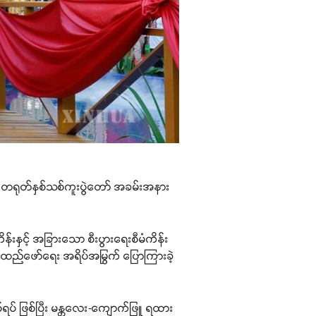
၂၆ တရုတ်နှစ်သစ်ကူးပွဲတော် အခမ်းအနား
န်းနှင့် အခြားသော စီးပွားရေးစီမံကိန်း
အထည်ဖော်ရေး အရိပ်အမြွက် ပြောကြားခဲ့
် ဖြစ်ပြီး မန္တလေး-ကျောက်ဖြူ ရထား