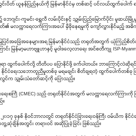
ွင်းပိတ် ယူနန်ပြည်နယ်ကို မြန်မာနိုင်ငံမှ တစ်ဆင့် ပင်လယ်ထွက်ပေါက် ရ
ျင်း-ကူမင်း-ရွှေလီ လမ်းပိုင်းနှင့် သျှမ်းပြည်မြောက်ပိုင်း မူဆယ်မြို
်၏ မလက္ကာရေလက်ကြားအပေါ် မှီခိုနေရမှုကို ကျော်လွှားနိုင်မည့် အ
ဆိုင်ရာ မြေပြင်အခြေအနေများအရ မြန်မာနိုင်ငံသည် တရုတ်အတွက် ယုံကြည
ောင်း မြန်မာ့မဟာဗျူဟာနှင့် မူဝါဒလေ့လာရေး အင်စတီကျု ISP-Myanm
ုဒ္ဒရာ ထွက်ပေါက်လို့ တိတိပပ ပြောနိုင်ဖို့ ခက်ပါတယ်။ ဘာကြောင့်လဲဆိုရ
ယ့် နိုင်ငံရေးသဘောတူညီမှုတစ်ခု မရမချင်း စိတ်ချရတဲ့ ထွက်ပေါက်တစ်ခု 
န်းလွင်က သျှမ်းသံတော်ဆင့်ကို ပြောသည်။
ရေးစင်္ကြံ (CMEC) သည် တရုတ်နိုင်ငံအတွက် မလက္ကာရေလက်ကြားကို ဖြတ်
ည်။
ကို ၂၀၁၇ ခုနှစ် နိုဝင်ဘာလတွင် တရုတ်နိုင်ငံခြားရေးဝန်ကြီး ဝမ်ယိက နိုင်င
့ဆုံချိန်အတွင်း တရားဝင် အဆိုပြုခဲ့ခြင်း ဖြစ်သည်။