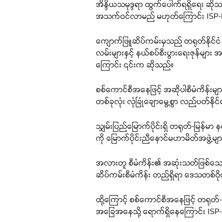
အိန္ဒိယသမုဒ္ဒရာ ထွက်ပေါက်ရရှိရေး ဆိ
အသက်ဝင်လာမည် မဟုတ်ကြောင်း ISP-Mya
ကျောက်ဖြူဆိပ်ကမ်းမှသည် တရုတ်နိုင်ငံ 
လမ်းများနှင့် နယ်စပ်စီးပွားရေးဇုန်မျာ
ကြောင်း ၎င်းက ဆိုသည်။
စစ်ကောင်စီအနေဖြင့် အဆိုပါစီမံကိန်း
တစ်ခုလုံး လုံခြုံချောမွေ့စွာ လည်ပတ်နို
သျှမ်းပြည်မြောက်ပိုင်းရှိ တရုတ်-မြန်
ကို မြောက်ပိုင်းညီနောင်မဟာမိတ်အဖွဲ့မျ
အလားတူ စီမံကိန်း၏ အဆုံးသတ်ဖြစ်သော ရခ
ဆိပ်ကမ်းစီမံကိန်း တည်ရှိရာ ဒေသတစ်ဝိ
ထို့ကြောင့် စစ်ကောင်စီအနေဖြင့် တရုတ်-
အခြေအနေသို့ ရောက်ရှိနေကြောင်း ISP-M