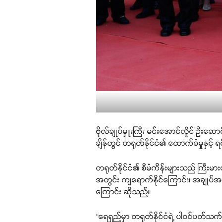
ဗိုလ်ချုပ်မှူးကြီး မင်းအောင်လှိုင် ဦးဆ
ချိန်တွင် တရုတ်နိုင်ငံ၏ ထောက်ခံမှုနှင့် ရ
တရုတ်နိုင်ငံ၏ စီမံကိန်းများသည် ကြီးမားသေ
အတွင်း ကျရောက်နိုင်ကြောင်း၊ အချုပ်အခြ
ကြောင်း ဆိုသည်။
“ရေရှည်မှာ တရုတ်နိုင်ငံရဲ့ ပါဝင်ပတ်သက်