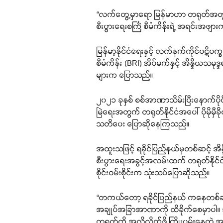
“လက်တွေ့မှာရော မြန်မာဟာ တရုတ်အတွက
စီးပွားရေးစင်္ကြံ စီမံကိန်းရဲ့ အရင်း
မြန်မာ့နိုင်ငံရေးနှင့် လက်နက်ကိုင်ပဋိ
စီမံကိန်း (BRI) အိပ်မက်နှင့် အိန္ဒိယသမ
များက ပြောသည်။
၂၀၂၁ ခုနှစ် စစ်အာဏာသိမ်းပြီးနောက်ပိ
မြဲရေးအတွက် တရုတ်နိုင်ငံအပေါ် ပိုမို
သတိပေး ပြောဆိုနေကြသည်။
အထူးသဖြင့် ရခိုင်ပြည်နယ်မှတစ်ဆင့် အိန္
စီးပွားရေးအခွင့်အလမ်းထက် တရုတ်နိုင်ငံ
စိုင်းဝမ်းစိုင်းက သုံးသပ်ပြောဆိုသည်။
“တကယ်တော့ ရခိုင်ပြည်နယ် ကနေတစ်ဆင့် အိန
အချုပ်အခြာအာဏာကို ထိခိုက်စေမှာပါ။ အ
တရုတ်ကို အလိုလိုက်ဖို့ ကြိုးပမ်းနေတဲ့ အခ