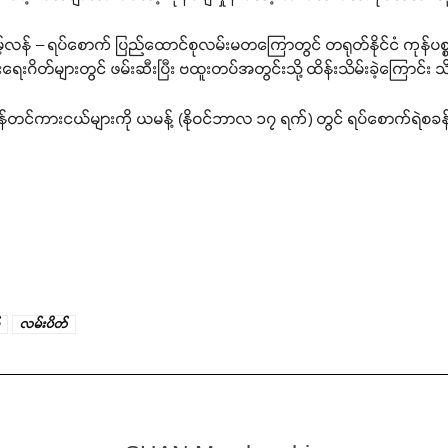
 နမ့်လန် – ရပ်စောက် ပြည်ထောင်စုလမ်းမတကြောတွင် တရုတ်နိုင်ငံ ကု
းဂိတ်များတွင် ဖမ်းဆီးပြီး ဗထူးတပ်အတွင်းသို့ ထိန်းသိမ်းခဲ့ကြောင်း
်တင်ကားငယ်များကို ယမန့် (နိုဝင်ဘာလ ၁၇ ရက်) တွင် ရပ်စောက်ရဲစခန်းသိ
လမ်းပိတ်