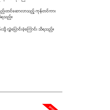
န်ပစ္စည်းတင်ဆောလာသည့် ကုန်တင်ကား
 သိရသည်။
ု့ လွှဲပြောင်းခဲ့ကြောင်း သိရသည်။