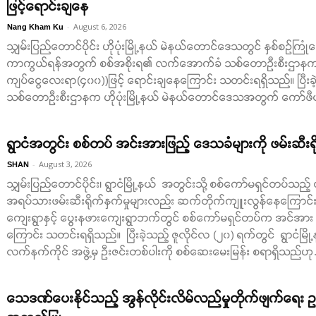
ဖြင့်ရောင်းချနေ
-
August 6, 2026
Nang Kham Ku
သျှမ်းပြည်တောင်ပိုင်း ဟိုပုံးမြို့နယ် မဲနယ်တောင်ဒေသတွင် နှစ်စဉ်ကြုံ
ကာကွယ်ရန်အတွက် စစ်အစိုးရ၏ လက်အောက်ခံ သစ်တောဉီးစီးဌာနက သစ်
ကျပ်ငွေလေးရာ(၄၀၀))ဖြင့် ရောင်းချနေကြောင်း သတင်းရရှိသည်။ ပြီးခဲ
သစ်တောဦးစီးဌာနက ဟိုပုံးမြို့နယ် မဲနယ်တောင်ဒေသအတွက် ကော်ဖီပင် ပိုမိုစ
ရွာငံအတွင်း စစ်တပ် အင်းအားဖြည့် ဒေသခံများကို ဖမ်းဆီးရိုက
-
August 3, 2026
SHAN
သျှမ်းပြည်တောင်ပိုင်း၊ ရွာငံမြို့နယ် အတွင်းသို့ စစ်ကော်မရှင်တပ်သည့
အရပ်သားဖမ်းဆီးရိုက်နှက်မှုများလည်း ဆက်တိုက်ကျူးလွန်နေကြောင်း 
ကျေးရွာနှင့် ပွေးနဖားကျေးရွာဘက်တွင် စစ်ကော်မရှင်တပ်က အင်အား အ
ကြောင်း သတင်းရရှိသည်။ ပြီးခဲ့သည့် ဇူလိုင်လ (၂၀) ရက်တွင် ရွာငံမ
လက်နက်ကိုင် အဖွဲ့မှ ဦးဇင်းတစ်ပါးကို စစ်ဆေးမေးမြန်း စရာရှိသည်ဟု.
သေဒဏ်ပေးနိုင်သည့် အွန်လိုင်းလိမ်လည်မှုတိုက်ဖျက်ရေး 