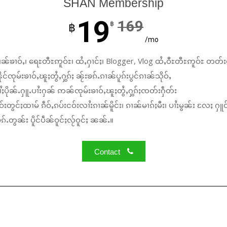
SHAN Membership
19
169
฿
฿
/mo
ၼ်ၶၢဝ်ႇ၊ ရေႊတီႊဢူဝ်ႊ၊ ထႆႇႁၢင်ႈ၊ Blogger, Vlog ထႆႇဝီႊတီႊဢူဝ်ႊ တတ်း
်ၸုမ်းၶၢဝ်ႇၽူႈတွႆႇႁွၵ်ႈ ၼႂ်းၶၵ်ႉၵၢၼ်ပူၵ်းပွင်ၵၢၼ်သိုဝ်ႇ
ႆႈပိုၼ်ႉႁူႉပၢႆးႁၼ် ဢၼ်ၸုမ်းၶၢဝ်ႇၽူႈတွႆႇႁွၵ်ႈၸတ်းႁဵတ်း
်းတွင်ႈထၢမ် ၵဵဝ်ႇၵပ်းငဝ်းလၢႆးၵၢၼ်မိူင်း၊ ၵၢၼ်မၢၵ်ႈမီး၊ ပၢႆးမွၼ်း လႄႈ ႁူဝ
်ႉတွၼ်း ပိူင်ပဵၼ်ဝူင်ႈလႂ်ဝူင်ႈ ၼၼ်ႉ။
Contact