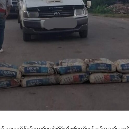
်စောက် သွားသည့် ပြည်ထောင်စုလမ်းပိုင်းကို စစ်ကော်မရှင်တပ်က လမ်းမျ