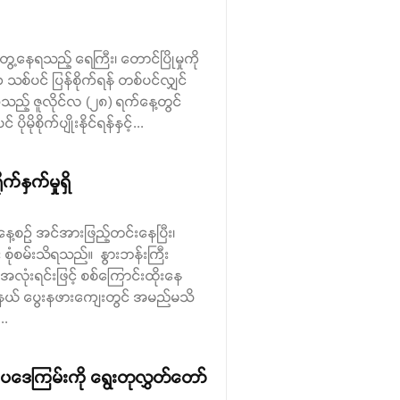
တွေ့နေရသည့် ရေကြီး၊ တောင်ပြိုမှုကို
ပင် ပြန်စိုက်ရန် တစ်ပင်လျှင်
့သည့် ဇူလိုင်လ (၂၈) ရက်နေ့တွင်
ိုက်ပျိုးနိုင်ရန်နှင့်...
်နှက်မှုရှိ
် နေ့စဉ် အင်အားဖြည့်တင်းနေပြီး၊
စုံစမ်းသိရသည်။ နွားဘန်းကြီး
လုံးရင်းဖြင့် စစ်ကြောင်းထိုးနေ
ြို့နယ် ပွေးနဖားကျေးတွင် အမည်မသိ
..
ဥပဒေကြမ်းကို ရွေးတုလွှတ်တော်