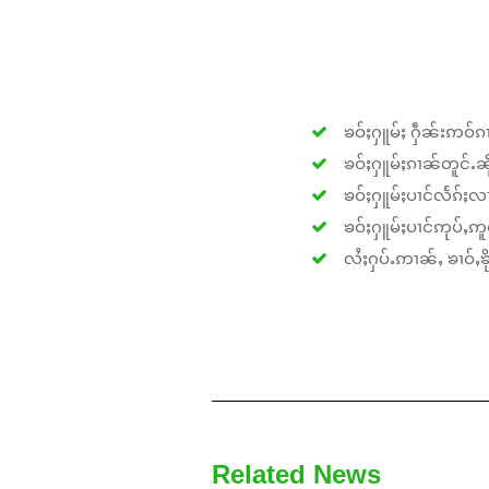
ၶဝ်ႈႁူမ်ႈ ႁဵၼ်းဢဝ်ၵၢ
ၶဝ်ႈႁူမ်ႈၵၢၼ်တူင်ႉၼိုင
ၶဝ်ႈႁူမ်ႈပၢင်လႅၵ်ႈလၢ
ၶဝ်ႈႁူမ်ႈပၢင်ဢုပ်ႇဢူဝ
လႆႈႁပ်ႉဢၢၼ်ႇ ၶၢဝ်ႇၶိုၵ
Related News