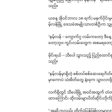
သည်။
ယနေ့ (နိုဝင်ဘာလ ၁၈ ရက်) မနက်ပိုင်းမှစ
မ့်လန်မြို့ ဒေသခံအမျိုးသားတစ်ဦးက သျ
“နမ့်လန် – ကျောက်ဂူ လမ်းကတော့ ဒီန
တော့ဘူး။ ကွင်းလမ်းတွေက အစမရတော့ဘူ
မိုင်းရယ် – သီပေါ သွားသည့် ပြည်ထောင်
သည်။
“နမ့်လန်မှာရှိတဲ့ စစ်တပ်စစ်ဆေးရေးဂ
မှာကောပဲ သဲအိတ်တွေ နဲ့။ခုက သွားလာ
လက်ရှိတွင် သီပေါမြို့ အဝင်အထွက် တံတာ
ထားကြောင်း ထိုလမ်းများပိတ်ဆိုင်းလိုက်ခြ
“ အချို့ကလည်း တိုက်ပွဲပြန်ဖြစ်လာမှ