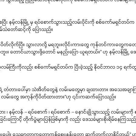
ပြီး နမ့်လန်မြို့ မှ ရပ်စောက်သွားသည့်လမ်းပိုင်းကို စစ်ကော်မရှင်တပ
ှမ်သံတော်ဆင့်ကို ပြောသည်။
ေ့ ပိတ်လိုက်ပြီ။ သွားလာလို့ မရဘူး။လိုင်းကားတွေ ကုန်တင်ကားတ
း။ တောင်ယာသွားဖို့တောင် မနည်းပြော ယူရတယ်။” ဟု နမ့်လန်မြို့
စုလမ်ကြီးကိုလည်း စစ်ကော်မရှင်တပ်က ပြီးခဲ့သည့် နိုဝင်ဘာလ ၁၄ ရက်တွ
ိတ်ရဲ့ တံတားပေါ်မှာ သဲအိတ်တွေနဲ့ လမ်းမတွေမှာ ချထားတာ။ အသေအချာက
ဖို့ လမ်းတွေ အကုန်ကိုပိတ်ထားတာ။”ဟု ၎င်းကဆက်ပြောသည်။
း ၊ နမ့်လန် – ရပ်စောက် ၊ ရပ်စောက် – နောင်ချိုသွားသည့် လမ်းများက
င်းကြောင့်် တိုက်ပွဲများပြန်ဖြစ်မှာကို လည်း ဒေသခံများစိုးရိမ်နေကြသည်
ာလားပေါ့။ သေချာတာကတော့ကုန်စျေးနှုန်းတော့ ဆက်တက်လာနိုင်တယ်” ဟ