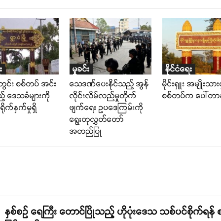
း
မှုခင်း
နိုင်ငံရေး
တွင်း စစ်တပ် အင်း
သေဒဏ်ပေးနိုင်သည့် အွန်
မိုင်းရှူး အမျိုးသား
့် ဒေသခံများကို
လိုင်းလိမ်လည်မှုတိုက်
စစ်တပ်က ပေါ်တာဆ
ိုက်နှက်မှုရှိ
ဖျက်ရေး ဥပဒေကြမ်းကို
ရွေးတုလွှတ်တော်
အတည်ပြု
နှစ်စဉ် ရေကြီး တောင်ပြိုသည့် ဟိုပုံးဒေသ သစ်ပင်စိုက်ရန