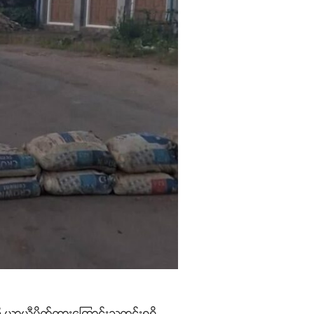
ားကို ယာယီပိတ်ထားကြောင်းသတင်းရရှိ