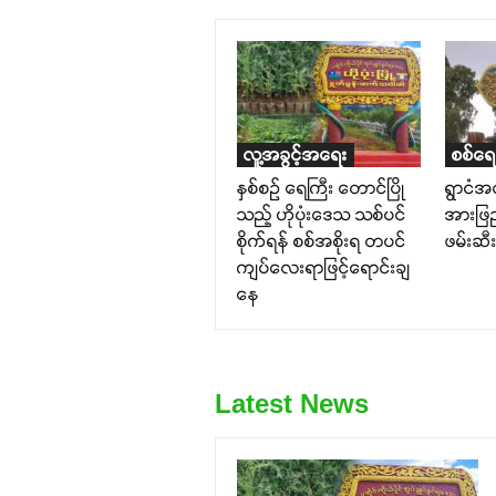
လူ့အခွင့်အရေး
စစ်ရေ
နှစ်စဉ် ရေကြီး တောင်ပြို
ရွာငံအ
သည့် ဟိုပုံးဒေသ သစ်ပင်
အားဖြည
စိုက်ရန် စစ်အစိုးရ တပင်
ဖမ်းဆီးရ
ကျပ်လေးရာဖြင့်ရောင်းချ
နေ
Latest News