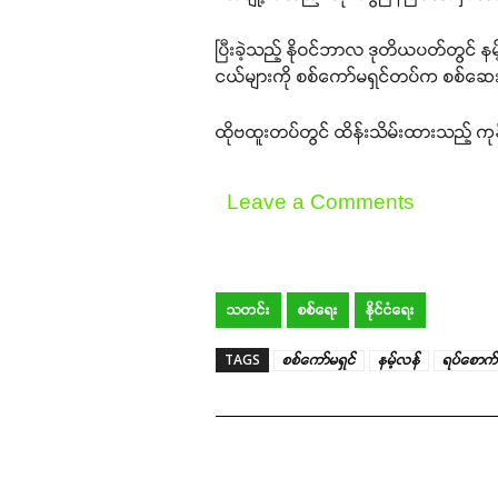
ပြီးခဲ့သည့် နိုဝင်ဘာလ ဒုတိယပတ်တွင်
ငယ်များကို စစ်ကော်မရှင်တပ်က စစ်ဆေးရေ
ထိုဗထူးတပ်တွင် ထိန်းသိမ်းထားသည့် ကုန
Leave a Comments
သတင်း
စစ်ရေး
နိုင်ငံရေး
TAGS
စစ်ကော်မရှင်
နမ့်လန်
ရပ်စောက်