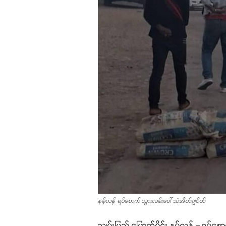
နမ့်လန်-ရပ်စောက် သွားလမ်းပေါ် သဲအိတ်ချပိတ်
သျှမ်းပြည် မြောက်ပိုင်း နမ့်လန် – ရပ