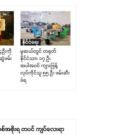
နိုင်ငံရေး
၄ဉီးကို
မူဆယ်တွင် တရုတ်
ွဲဖမ်း
နိုင်ငံသား ၁၇ ဦး
အပါအဝင် ကျားဖြန့်
လုပ်ကိုင်သူ ၅၅ ဦး ဖမ်းဆီး
ခံရ
် စစ်အစိုးရ တပင် ကျပ်လေးရာ