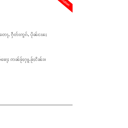
promotion
တေႃႇ ႁဵတ်းဢွၵ်ႇ ပိုၼ်ၽႄႈ
်ၶေႃႈ ဢၼ်ၶႂ်ႈႁူႉၶႂ်ႈငိၼ်း။