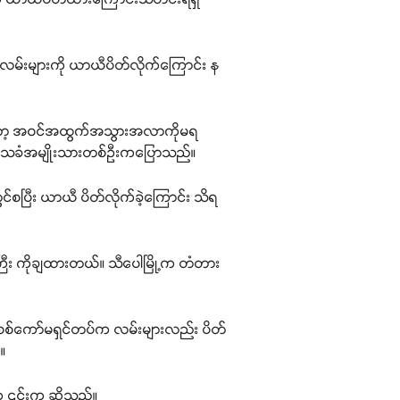
်က လမ်းများကို ယာယီပိတ်လိုက်ကြောင်း န
ွေကတော့ အဝင်အထွက်အသွားအလာကိုမရ
 ဒေသခံအမျိုးသားတစ်ဦးကပြောသည်။
င်စပြီး ယာယီ ပိတ်လိုက်ခဲ့ကြောင်း သိရ
ြီး ကိုချထားတယ်။ သီပေါမြို့က တံတား
ို စစ်ကော်မရှင်တပ်က လမ်းများလည်း ပိတ်
။​
ု ၎င်းက ဆိုသည်။