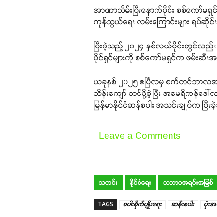
အာဏာသိမ်းပြီးနောက်ပိုင်း စစ်ကော်မရှင
ကုန်သွယ်ရေး လမ်းကြောင်းများ ရပ်ဆိုင်း
ပြီးခဲ့သည့် ၂၀၂၄ နှစ်လယ်ပိုင်းတွင်လည
ပိုင်ရှင်များကို စစ်ကော်မရှင်က ဖမ်းဆီ
ယခုနှစ် ၂၀၂၅ ဧပြီလမှ စက်တင်ဘာလအထိ ခ
သိန်းကျော် တင်ပို့ခဲ့ပြီး အမေရိကန်ဒေ
မြန်မာနိုင်ငံဆန်စပါး အသင်းချုပ်က ပ
Leave a Comments
သတင်း
နိုင်ငံရေး
သဘာဝအရင်းအမြစ်
TAGS
စပါးစိုက်ပျိုးရေး
ဆန်းစပါး
ပုံး