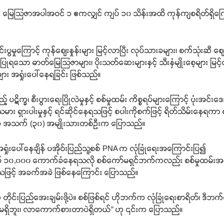
းခနှင့် မြေသြဇာအပါအဝင် ၁ ဧကလျှင် ကျပ် ၁၀ သိန်းအထိ ကုန်ကျစရိတ်ရှ
ပွမှုကြောင့် ကုန်ဈေးနှုန်းများ မြင့်လာပြီး လုပ်သားခများ၊ စက်သုံးဆီ ဈေ
ပြုရသော ဓာတ်မြေသြဇာများ၊ ပိုးသတ်ဆေးများနှင့် သီးနှံမျိုးစေ့များ မြင
 အရှုံးပေါ်နေရခြင်း ဖြစ်သည်။
ပဋိက္ခ၊ စီးပွားရေးပြိုလဲမှုနှင့် စစ်မှုထမ်း ကိစ္စရပ်များကြောင့် ပုံးအင်း
ရှားပါးမှုနှင့် ရင်ဆိုင်နေရသဖြင့် စပါးကိုစက်ဖြင့် ရိတ်သိမ်းနေရကာ စပ
သခံ အသက် (၃၀) အမျိုးသားတစ်ဦးက ပြောသည်။
ံးပေါ်နေချိန် ပအိုဝ်းပြည်သူ့စစ် PNA က လုံခြုံရေးအကြောင်းပြ၍
ကျပ် ၁၀,၀၀၀ ကောက်ခံနေရသလို စစ်ကော်မရှင်ဘက်ကလည်း စစ်မှုထမ်း
ြင့် အခက်အခဲ ဖြစ်နေကြောင်း ပြောသည်။
ိုင်းပြည်အေးချမ်းဖို့ပဲ။ စစ်ဖြစ်ရင် ဟိုဘက်က လုံခြုံရေးစာရိတ်၊ ဒီဘက
ာမရှိဘူး၊ လာကောက်စားတာပဲရှိတယ်” ဟု ၎င်းက ပြောသည်။