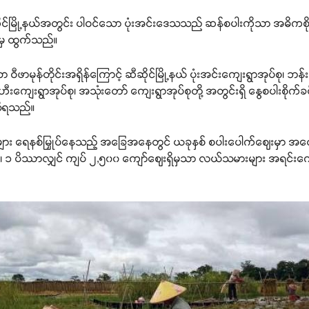
့် ဆီဆိုင်မြို့နယ်အတွင်း ပါဝင်သော ပုံးအင်းဒေသသည် ဆန်စပါးကိုသာ အဓိက
ေသမှ ထွက်သည်။
ဝီဖာမုန်တိုင်းအရှိန်ကြောင့် ဆီဆိုင်မြို့နယ် ပုံးအင်းကျေးရွာအုပ်စု၊ ဘန်
းဟီးကျေးရွာအုပ်စု၊ အသုံးတော် ကျေးရွာအုပ်စုတို့ အတွင်းရှိ နွေစပါးစိုက
 သိရသည်။
းများ ရေနစ်မြှုပ်နေသည့် အခြေအနေတွင် ယခုနှစ် စပါးပေါက်ဈေးမှာ အလေ
း၊ ၁ ပိဿာလျှင် ကျပ် ၂,၅၀၀ ကျော်ဈေးရှိမှသာ လယ်သမားများ အရင်းကျေ