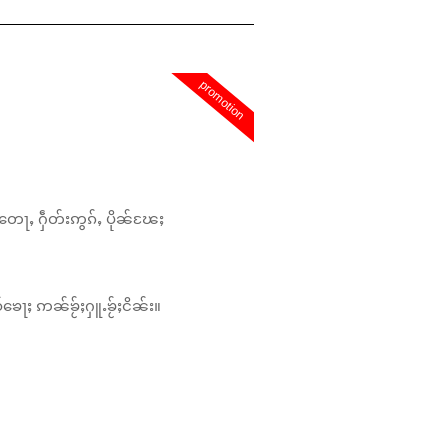
promotion
တေႃႇ ႁဵတ်းဢွၵ်ႇ ပိုၼ်ၽႄႈ
်ၶေႃႈ ဢၼ်ၶႂ်ႈႁူႉၶႂ်ႈငိၼ်း။