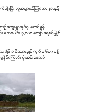
စိုက်ပျိုးပြီး လူအများသိကြသော နာမည်
းယဉ်ကျေးရွာအုပ်စု၊ နောင်မွန်
်ခင်း ဧကပေါင်း ၃,၀၀၀ ကျော် ရေနစ်မြှုပ်
းချိန် ၁ ပိဿာလျှင် ကျပ် ၁,၆၀၀ ခန့်
နိုင်ကြောင်း ပုံးအင်းဒေသခံ