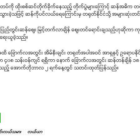
်တပ်ကို ထိုးစစ်ဆင်တိုက်ခိုက်နေသည့် တိုက်ပွဲများကြောင့် ဆန်အဓိက တင
သွားခဲ့သဖြင့် ဆန်ကိုပင်လယ်ရေကြောင်းမှ တရုတ်နိုင်ငံသို့ အများဆုံးတ
်း ပြည်တွင်းဆန်ဈေး မြင့်တက်လာချိန် ဈေးတင်ရောင်းချသည်ဟုဆိုကာ ကုန်
းအရေးယူခဲ့သည်။
ြောက်လအတွင်း အိမ်နီးချင်း တရုတ်အပါအဝင် အာရှနှင့် ဥရောပနိုင်ငံမျ
ါ်လာ ၄၀၈ သန်းဝန်ကျင် ရရှိကာ နောက် ခြောက်လအတွင်း ဆန်တန်ချိန် ၁၈ သ
ြီးခဲ့သည့် အောက်တိုဘာလ ၂ ရက်နေ့တွင် သတင်းထုတ်ပြန်သည်။
အင်းလယ်သမား
လယ်ယာ