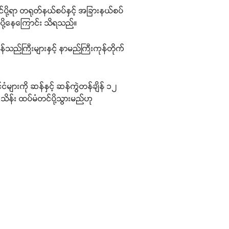
်ပို့ရာ တရုတ်နယ်စပ်နှင့် အခြားနယ်စပ်
င်ပို့နေကြောင်း သိရသည်။
သည်ကြီးများနှင့် နာမည်ကြီးကုန်တိုက်
ားကို ဆန်နှင့် ဆန်ကွဲတန်ချိန် ၁၂
ိန်း ထပ်မံတင်ပို့သွားမည်ဟု