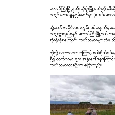
တောင်ကြီးမြို့နယ်၊ ဟိုပုံးမြို့နယ်နှင
ကျော် နောင်မွန်ရှမ်းဆန်မှာ ပုံးအင်းဒ
သို့သော် ဇူလိုင်လအတွင်း ဝင်ရောက်ခဲ့သော 
ကျေးရွာအုပ်စုနှင့် တောင်ကြီးမြို့နယ် နာ
ဆုံးရှုံးခဲ့ရကြောင်း လယ်သမားများထံမှ
ထိုသို့ သဘာဝဘေးကြောင့် စပါးစိုက်ခင်
ရှိ၍ လယ်သမားများ အရှုံးပေါ်နေကြောင်
လယ်သမားတစ်ဦးက ပြောသည်။