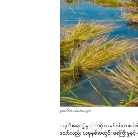
ပုံးအင်းလယ်သမားများ
ရေကြီးရေလျှံမှုကြောင့် ယမန်နှစ်က စပါးစ
သော်လည်း ယခုနှစ်အတွင်း ရေကြီးမှုနှင့်