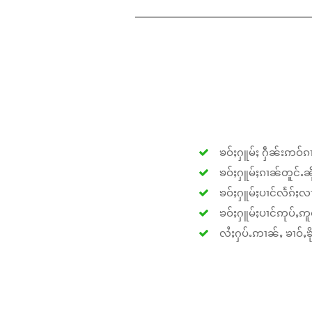
ၶဝ်ႈႁူမ်ႈ ႁဵၼ်းဢဝ်ၵၢ
ၶဝ်ႈႁူမ်ႈၵၢၼ်တူင်ႉၼိုင
ၶဝ်ႈႁူမ်ႈပၢင်လႅၵ်ႈလၢ
ၶဝ်ႈႁူမ်ႈပၢင်ဢုပ်ႇဢူဝ
လႆႈႁပ်ႉဢၢၼ်ႇ ၶၢဝ်ႇၶိုၵ