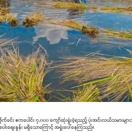
ိုက်ခင်း ဧကပေါင်း ၇,၀၀၀ ကျော်ဆုံးရှုံးခဲ့ရသည့် ပုံးအင်းလယ်သမားများသ
 စပါးဈေးနှုန်း မရှိသောကြောင့် အရှုံးပေါ်နေကြသည်။