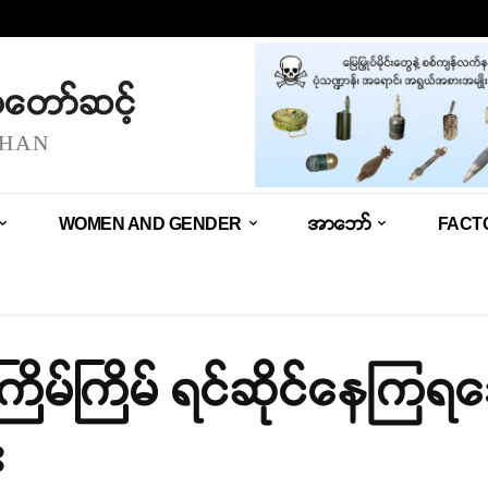
သံတော်ဆင့်
SHAN
WOMEN AND GENDER
အာဘော်
FACT
း အကြိမ်ကြိမ် ရင်ဆိုင်နေကြရ
း