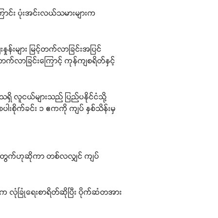
ိကြောင်း ပုံးအင်းလယ်သမားများက
းနှုန်းများ မြင့်တက်လာခြင်းအပြင်
့်တက်လာခြင်းကြောင့် ကုန်ကျစရိတ်နှင့်
ဒေသရှိ လူငယ်များသည် ပြည်ပနိုင်ငံသို့
ါးစိုက်ခင်း ၁ ဧကကို ကျပ် နှစ်သိန်းမှ
အတွက်ဟုဆိုကာ တစ်လလျှင် ကျပ်
်က လုံခြုံရေးစာရိတ်ဆိုပြီး ပိုက်ဆံတအား