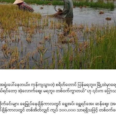
ံးပေါ်နေတယ်။ ကုန်ကျသွားတဲ့ စရိတ်တောင် ပြန်မရဘူး။ မြို့ထဲမှာရ
ာဝယ်ရင်တော့ အဲ့လောက်ဈေး မရဘူး၊ တစ်ဝက်ကွာတယ်” ဟု ၎င်းက ပြော
စိုက်ခင်းများ ရေမြှုပ်နေချိန်ကာလတွင် ရွေအပ်၊ ရွှေရင်အေး ဆန်ဈေး (အ
ါ်ချိန်ကာလတွင် တစ်အိတ်လျှင် ကျပ် ၁၀၀,၀၀၀ သာရရှိသဖြင့် တစ်ဝက်ကျော