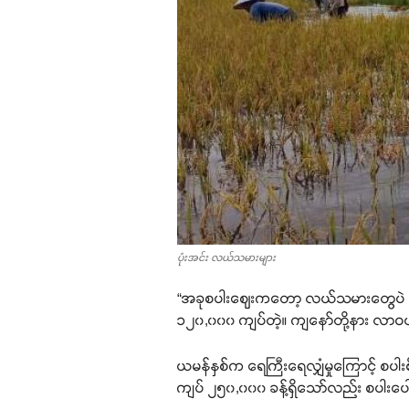
ပုံးအင်း လယ်သမားများ
“အခုစပါးဈေးကတော့ လယ်သမားတွေပဲ အရှု
၁၂၀,၀၀၀ ကျပ်တဲ့။ ကျနော်တို့နား လ
ယမန်နှစ်က ရေကြီးရေလျှံမှုကြောင့် စပါး
ကျပ် ၂၅၀,၀၀၀ ခန့်ရှိသော်လည်း စပါးပေ