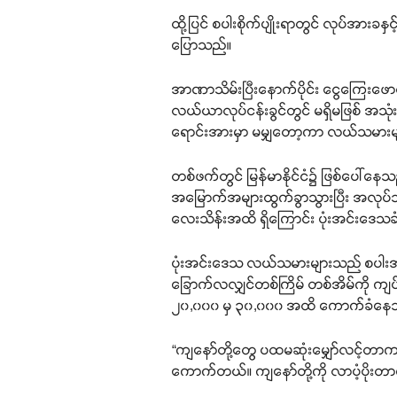
ထို့ပြင် စပါးစိုက်ပျိုးရာတွင် လုပ်အာ
ပြောသည်။
အာဏာသိမ်းပြီးနောက်ပိုင်း ငွေကြေးဖောင်း
လယ်ယာလုပ်ငန်းခွင်တွင် မရှိမဖြစ် အသုံး
ရောင်းအားမှာ မမျှတော့ကာ လယ်သမားများ
တစ်ဖက်တွင် မြန်မာနိုင်ငံ၌ ဖြစ်ပေါ်နေသည့် 
အမြောက်အများထွက်ခွာသွားပြီး အလုပ်သမား 
လေးသိန်းအထိ ရှိကြောင်း ပုံးအင်းဒေ
ပုံးအင်းဒေသ လယ်သမားများသည် စပါးအရှု
ခြောက်လလျှင်တစ်ကြိမ် တစ်အိမ်ကို 
၂၀,၀၀၀ မှ ၃၀,၀၀၀ အထိ ကောက်ခံနေသဖ
“ကျနော်တို့တွေ ပထမဆုံးမျှော်လင့်တာက တ
ကောက်တယ်။ ကျနော်တို့ကို လာပံ့ပိုးတ