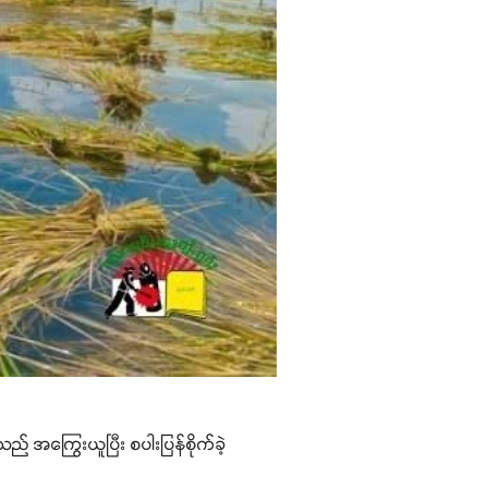
ည် အကြွေးယူပြီး စပါးပြန်စိုက်ခဲ့