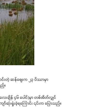
ောင်းတဲ့ ဆန်ဈေးက ၂၃ ပိဿာမှာ
သည်။
လေးချိန် ၄၆ ပေါင်)မှာ တစ်အိတ်လျှင်
်ဆုံးရှုံးခဲ့ရကြောင်း ၎င်းက ပြောသည်။