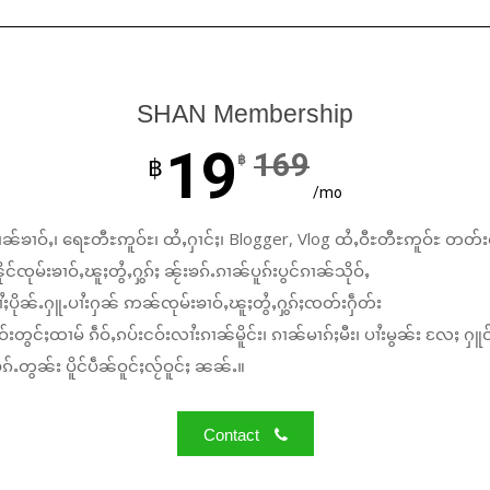
SHAN Membership
19
169
฿
฿
/mo
ၼ်ၶၢဝ်ႇ၊ ရေႊတီႊဢူဝ်ႊ၊ ထႆႇႁၢင်ႈ၊ Blogger, Vlog ထႆႇဝီႊတီႊဢူဝ်ႊ တတ်း
်ၸုမ်းၶၢဝ်ႇၽူႈတွႆႇႁွၵ်ႈ ၼႂ်းၶၵ်ႉၵၢၼ်ပူၵ်းပွင်ၵၢၼ်သိုဝ်ႇ
ႆႈပိုၼ်ႉႁူႉပၢႆးႁၼ် ဢၼ်ၸုမ်းၶၢဝ်ႇၽူႈတွႆႇႁွၵ်ႈၸတ်းႁဵတ်း
်းတွင်ႈထၢမ် ၵဵဝ်ႇၵပ်းငဝ်းလၢႆးၵၢၼ်မိူင်း၊ ၵၢၼ်မၢၵ်ႈမီး၊ ပၢႆးမွၼ်း လႄႈ ႁူဝ
်ႉတွၼ်း ပိူင်ပဵၼ်ဝူင်ႈလႂ်ဝူင်ႈ ၼၼ်ႉ။
Contact