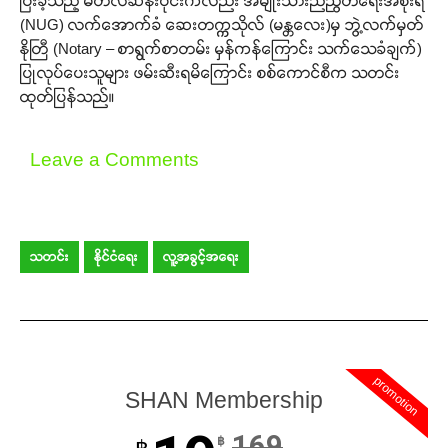
ပြီးခဲ့သည့် မတ်လဆန်းပိုင်းကလည်း အမျိုးသားညီညွတ်ရေးအစိုးရ
(NUG) လက်အောက်ခံ ဆေးတက္ကသိုလ် (မန္တလေး)မှ ဘွဲ့လက်မှတ်
နိုတြီ (Notary – စာရွက်စာတမ်း မှန်ကန်ကြောင်း သက်သေခံချက်)
ပြုလုပ်ပေးသူများ ဖမ်းဆီးရမိကြောင်း စစ်ကောင်စီက သတင်း
ထုတ်ပြန်သည်။
Leave a Comments
သတင်း
နိုင်ငံရေး
လူ့အခွင့်အရေး
promotion
SHAN Membership
169
฿