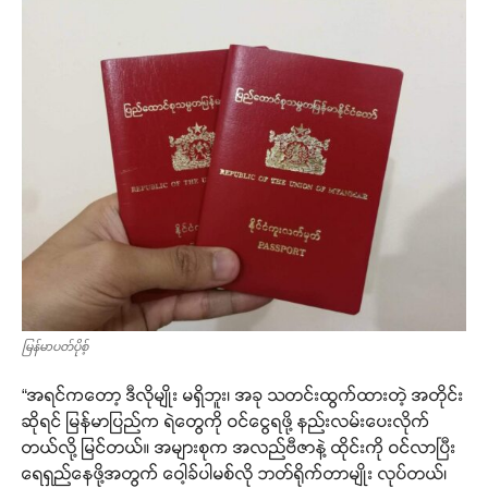
မြန်မာပတ်ပိုစ့်
“အရင်ကတော့ ဒီလိုမျိုး မရှိဘူး၊ အခု သတင်းထွက်ထားတဲ့ အတိုင်း
ဆိုရင် မြန်မာပြည်က ရဲတွေကို ဝင်ငွေရဖို့ နည်းလမ်းပေးလိုက်
တယ်လို့ မြင်တယ်။ အများစုက အလည်ဗီဇာနဲ့ ထိုင်းကို ဝင်လာပြီး
ရေရှည်နေဖို့အတွက် ဝေါ့ခ်ပါမစ်လို ဘတ်ရိုက်တာမျိုး လုပ်တယ်၊