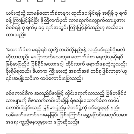
ယင်းကဲ့သို့ သာမန်ထောက်ခံစာများ ထုတ်ပေးနိုင်ရန် အချိန် ၃ ရက်
ခန့် ကြာမြင့်နိုင်ပြီး နိုတြီလက်မှတ် လာရောက်လျှောက်ထားမှုအား
စိစစ်ရန် ၇ ရက်မှ ၁၄ ရက်အတွင်း ကြာမြင့်နိုင်သည်ဟု အသိပေး
ထားသည်။
“ထောက်ခံစာ မရခဲ့ရင် သူတို့ ဘယ်လိုနည်းနဲ့ လည်ပင်းညှစ်ဦးမလဲ
ဆိုတာလည်း မပြောတတ်သေးဘူး။ ထောက်ခံစာ မရတဲ့လူဆိုရင်
မြန်မာပြည်ပဲ ပြန်ခိုင်းမလားပေါ့၊ ထိုင်းဘက် ရောက်နေတဲ့လူလည်း
စိုးရိမ်ရတယ်။ ဒီဟာက ကြီးမားတဲ့ အခက်အခဲ တစ်ခုဖြစ်လာမှာ”ဟု
၎င်းအမျိုးသမီးက ထပ်လောင်းပြောသည်။
စစ်ကောင်စီက အလည်ဗီဇာဖြင့် ထိုင်းရောက်လာသည့် မြန်မာနိုင်ငံ
သားများကို ဗီဇာသက်တမ်းတိုးချိန် ရဲစခန်းထောက်ခံစာ ထပ်မံ
တောင်းခံခြင်းသည် မြန်မာပြည်မှ ရဲတပ်ဖွဲ့ကို ဝင်ငွေရရန် နည်း
လမ်းဖော်ဆောင်ပေးနေခြင်း ဖြစ်ကြောင်း ရွှေ့ပြောင်းအလုပ်သမား
အရေး ကူညီနေသူများက ပြောဆိုသည်။