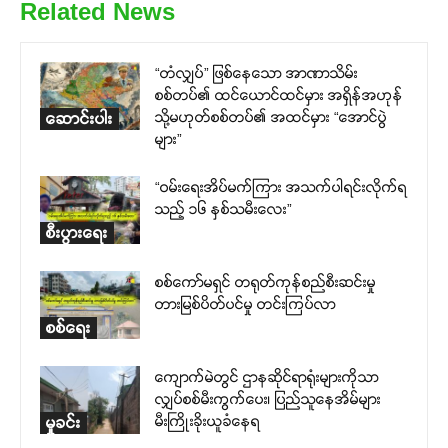
Related News
“တံလျှပ်” ဖြစ်နေသော အာဏာသိမ်း
စစ်တပ်၏ ထင်ယောင်ထင်မှား အရှိန်အဟုန်
သို့မဟုတ်စစ်တပ်၏ အထင်မှား “အောင်ပွဲ
ဆောင်းပါး
များ”
“ဝမ်းရေးအိပ်မက်ကြား အသက်ပါရင်းလိုက်ရ
သည့် ၁၆ နှစ်သမီးလေး”
စီးပွားရေး
စစ်ကော်မရှင် တရုတ်ကုန်စည်စီးဆင်းမှု
တားမြစ်ပိတ်ပင်မှု တင်းကြပ်လာ
စစ်ရေး
ကျောက်မဲတွင် ဌာနဆိုင်ရာရုံးများကိုသာ
လျှပ်စစ်မီးကွက်ပေး၊ ပြည်သူနေအိမ်များ
မီးကြိုးခိုးယူခံနေရ
မှုခင်း