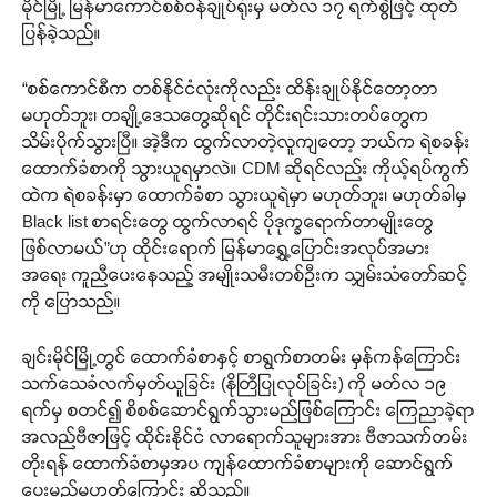
မိုင်မြို့ မြန်မာကောင်စစ်ဝန်ချုပ်ရုံးမှ မတ်လ ၁၇ ရက်စွဲဖြင့် ထုတ်
ပြန်ခဲ့သည်။
“စစ်ကောင်စီက တစ်နိုင်ငံလုံးကိုလည်း ထိန်းချုပ်နိုင်တော့တာ
မဟုတ်ဘူး၊ တချို့ဒေသတွေဆိုရင် တိုင်းရင်းသားတပ်တွေက
သိမ်းပိုက်သွားပြီ။ အဲ့ဒီက ထွက်လာတဲ့လူကျတော့ ဘယ်က ရဲစခန်း
ထောက်ခံစာကို သွားယူရမှာလဲ။ CDM ဆိုရင်လည်း ကိုယ့်ရပ်ကွက်
ထဲက ရဲစခန်းမှာ ထောက်ခံစာ သွားယူရဲမှာ မဟုတ်ဘူး၊ မဟုတ်ခါမှ
Black list စာရင်းတွေ ထွက်လာရင် ပိုဒုက္ခရောက်တာမျိုးတွေ
ဖြစ်လာမယ်”ဟု ထိုင်းရောက် မြန်မာရွှေ့ပြောင်းအလုပ်အမား
အရေး ကူညီပေးနေသည့် အမျိုးသမီးတစ်ဦးက သျှမ်းသံတော်ဆင့်
ကို ပြောသည်။
ချင်းမိုင်မြို့တွင် ထောက်ခံစာနှင့် စာရွက်စာတမ်း မှန်ကန်ကြောင်း
သက်သေခံလက်မှတ်ယူခြင်း (နိုတြီပြုလုပ်ခြင်း) ကို မတ်လ ၁၉
ရက်မှ စတင်၍ စိစစ်ဆောင်ရွက်သွားမည်ဖြစ်ကြောင်း ကြေညာခဲ့ရာ
အလည်ဗီဇာဖြင့် ထိုင်းနိုင်ငံ လာရောက်သူများအား ဗီဇာသက်တမ်း
တိုးရန် ထောက်ခံစာမှအပ ကျန်ထောက်ခံစာများကို ဆောင်ရွက်
ပေးမည်မဟုတ်ကြောင်း ဆိုသည်။