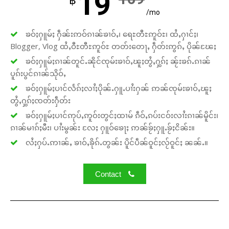
19
฿
/mo
ၶဝ်ႈႁူမ်ႈ ႁဵၼ်းဢဝ်ၵၢၼ်ၶၢဝ်ႇ၊ ရေႊတီႊဢူဝ်ႊ၊ ထႆႇႁၢင်ႈ၊
Blogger, Vlog ထႆႇဝီႊတီႊဢူဝ်ႊ တတ်းတေႃႇ ႁဵတ်းဢွၵ်ႇ ပိုၼ်ၽႄႈ
ၶဝ်ႈႁူမ်ႈၵၢၼ်တူင်ႉၼိုင်ၸုမ်းၶၢဝ်ႇၽူႈတွႆႇႁွၵ်ႈ ၼႂ်းၶၵ်ႉၵၢၼ်
ပူၵ်းပွင်ၵၢၼ်သိုဝ်ႇ
ၶဝ်ႈႁူမ်ႈပၢင်လႅၵ်ႈလၢႆႈပိုၼ်ႉႁူႉပၢႆးႁၼ် ဢၼ်ၸုမ်းၶၢဝ်ႇၽူႈ
တွႆႇႁွၵ်ႈၸတ်းႁဵတ်း
ၶဝ်ႈႁူမ်ႈပၢင်ဢုပ်ႇဢူဝ်းတွင်ႈထၢမ် ၵဵဝ်ႇၵပ်းငဝ်းလၢႆးၵၢၼ်မိူင်း၊
ၵၢၼ်မၢၵ်ႈမီး၊ ပၢႆးမွၼ်း လႄႈ ႁူဝ်ၶေႃႈ ဢၼ်ၶႂ်ႈႁူႉၶႂ်ႈငိၼ်း။
လႆႈႁပ်ႉဢၢၼ်ႇ ၶၢဝ်ႇၶိုၵ်ႉတွၼ်း ပိူင်ပဵၼ်ဝူင်ႈလႂ်ဝူင်ႈ ၼၼ်ႉ။
Contact