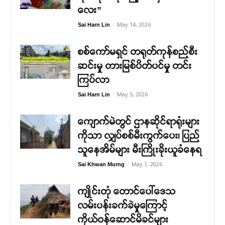
လေး”
-
May 14, 2026
Sai Harn Lin
စစ်ကော်မရှင် တရုတ်ကုန်စည်စီး
ဆင်းမှု တားမြစ်ပိတ်ပင်မှု တင်း
ကြပ်လာ
-
May 5, 2026
Sai Harn Lin
ကျောက်မဲတွင် ဌာနဆိုင်ရာရုံးများ
ကိုသာ လျှပ်စစ်မီးကွက်ပေး၊ ပြည်
သူနေအိမ်များ မီးကြိုးခိုးယူခံနေရ
-
May 1, 2026
Sai Khwan Murng
ကျိုင်းတုံ တောင်ပေါ်ဒေသ
လမ်းပန်းခက်ခဲမှုကြောင့်
ကိုယ်ဝန်ဆောင်မိခင်များ