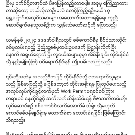
ပြီးမှ ပက်စ်ပို့စာအုပ်ထဲ ဗီဇာပြန်ထည့်တာပေါ့။ အခုမှ ကြေညာထား
တာဆိုတော့ ဘယ်လိုလာဦးမလဲ စောင့်ကြည့်ရဦးမယ်”ဟု
ရွှေ့ပြောင်းအလုပ်သမားများ အထောက်အထားရရှိရေး ကူညီ
ဆောင်ရွက်နေသူတစ်ဦးက သျှမ်းသံတော်ဆင့်ကို ပြောသည်။
ယမန်နှစ် ၂၀၂၄ ဖေဖော်ဝါရီလတွင် စစ်ကောင်စီမှ နိုင်ငံသားတိုင်း
စစ်မှုထမ်းရမည့် ပြည်သူ့စစ်မှုထမ်းဥပဒေကို ပြဋ္ဌာန်းလိုက်ပြီး
နောက် အရွယ်ရောက်ပြီး လူငယ်အများစုမှာ အိမ်နီးချင်း ထိုင်းနိုင်ငံ
သို့ နည်းမျိုးစုံဖြင့် ဝင်ရောက်နိုင်ရန် ကြိုးပမ်းလာကြသည်။
၎င်းတို့အထဲမှ အလည်ဗီဇာဖြင့် ထိုင်းနိုင်ငံသို့ လာရောက်သူများ
သည် မြန်မာပြည်သို့ မပြန်တော့ဘဲ ထိုင်းအစိုးရမှ ပြုလုပ်ပေးသည့်
အလုပ်လုပ်ကိုင်ခွင့်လက်မှတ် Work Permit မရခင်စပ်ကြား
တရားဝင် နေထိုင်ခွင့် ဆက်လက်ထိန်းသိမ်းရန် ဗီဇာသက်တမ်းတိုး
လုပ်ဆောင်စဉ် စစ်ကောင်စီလက်အောက်ခံ သံရုံး သို့မဟုတ်
ကောင်စစ်ဝန်ချုပ်ရုံးမှ ထောက်ခံစာ တောင်းခံရခြင်း ဖြစ်ကြောင်း
သိရသည်။