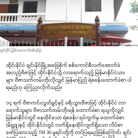
ချင်းမိုင် မြန်မာကောင်စစ်ဝန်ရုံး
ထိုင်းနိုင်ငံ ချင်းမိုင်မြို့အခြေစိုက် စစ်ကောင်စီလက်အောက်ခံ
အလည်ဗီဇာဖြင့် ထိုင်းနိုင်ငံသို့ လာရောက်သည့် မြန်မာနိုင်ငံသား
များ ဗီဇာသက်တမ်းတိုးလိုလျှင် မြန်မာပြည် ရဲစခန်းထောက်ခံစာ ပါ
ရမည်ဟု ကြေညာလိုက်သည်။
၁၄ ရက် ဗီဇာကင်းလွတ်ခွင့်နှင့် ခရီးသွားဗီဇာဖြင့် ထိုင်းနိုင်ငံ လာ
ရောက်သူများ ဗီဇာသက်တမ်းတိုးရန် ထောက်ခံစာ ရယူလိုလျှင်
မြန်မာနိုင်ငံတွင် နေထိုင်သော ရဲစခန်း/ ရပ်ကွက်မှ ထောက်ခံစာ
(မိတ္တူ)နှင့် ထိုင်းနိုင်ငံတွင် လက်ရှိနေထိုင်လျက်ရှိသော လိပ်စာ
ဖော်ပြထားသည့် TM 30 မူရင်းတို့ကို တင်ပြရမည်ဖြစ်ကြောင်း ချင်း