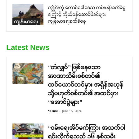
ကျိုင်းတုံ တောင်ပေါ်ဒေသ လမ်းပန်းခက်ခဲမှု
ကြောင့် ကိုယ်ဝန်ဆောင်မိခင်များ
ကျန်းမာရေးခက်ခဲနေ
ကျန်းမာရေး
Latest News
“တံလျှပ်” ဖြစ်နေသော
အာဏာသိမ်းစစ်တပ်၏
ထင်ယောင်ထင်မှား အရှိန်အဟုန်
သို့မဟုတ်စစ်တပ်၏ အထင်မှား
“အောင်ပွဲများ”
-
July 16, 2026
SHAN
“ဝမ်းရေးအိပ်မက်ကြား အသက်ပါ
ရင်းလိုက်ရသည့် ၁၆ နှစ်သမီး