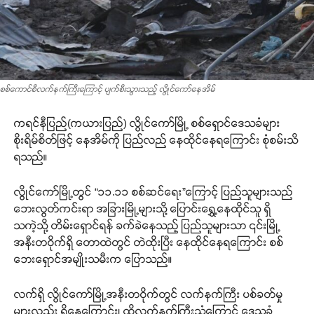
စစ်ကောင်စီလက်နက်ကြီးကြောင့် ပျက်စီးသွားသည့် လွိုင်ကော်နေအိမ်
ကရင်နီပြည်(ကယားပြည်) လွိုင်ကော်မြို့ စစ်ရှောင်ဒေသခံများ
စိုးရိမ်စိတ်ဖြင့် နေအိမ်ကို ပြည်လည် နေထိုင်နေရကြောင်း စုံစမ်းသိ
ရသည်။
လွိုင်ကော်မြို့တွင် “၁၁.၁၁ စစ်ဆင်ရေး”ကြောင့် ပြည်သူများသည်
ဘေးလွတ်ကင်းရာ အခြားမြို့များသို့ ပြောင်းရွှေ့နေထိုင်သူ ရှိ
သကဲ့သို့ တိမ်းရှောင်ရန် ခက်ခဲနေသည့် ပြည်သူများသာ ၎င်းမြို့
အနီးတဝိုက်ရှိ တောထဲတွင် တဲထိုးပြီး နေထိုင်နေရကြောင်း စစ်
ဘေးရှောင်အမျိုးသမီးက ပြောသည်။
လက်ရှိ လွိုင်ကော်မြို့အနီးတဝိုက်တွင် လက်နက်ကြီး ပစ်ခတ်မှု
များလည်း ရှိနေကြောင်း၊ ထို့လက်နက်ကြီးသံကြောင့် ဒေသခံ