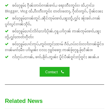
ၶဝ်ႈႁူမ်ႈ ႁဵၼ်းဢဝ်ၵၢၼ်ၶၢဝ်ႇ၊ ရေႊတီႊဢူဝ်ႊ၊ ထႆႇႁၢင်ႈ၊
Blogger, Vlog ထႆႇဝီႊတီႊဢူဝ်ႊ တတ်းတေႃႇ ႁဵတ်းဢွၵ်ႇ ပိုၼ်ၽႄႈ
ၶဝ်ႈႁူမ်ႈၵၢၼ်တူင်ႉၼိုင်ၸုမ်းၶၢဝ်ႇၽူႈတွႆႇႁွၵ်ႈ ၼႂ်းၶၵ်ႉၵၢၼ်
ပူၵ်းပွင်ၵၢၼ်သိုဝ်ႇ
ၶဝ်ႈႁူမ်ႈပၢင်လႅၵ်ႈလၢႆႈပိုၼ်ႉႁူႉပၢႆးႁၼ် ဢၼ်ၸုမ်းၶၢဝ်ႇၽူႈ
တွႆႇႁွၵ်ႈၸတ်းႁဵတ်း
ၶဝ်ႈႁူမ်ႈပၢင်ဢုပ်ႇဢူဝ်းတွင်ႈထၢမ် ၵဵဝ်ႇၵပ်းငဝ်းလၢႆးၵၢၼ်မိူင်း၊
ၵၢၼ်မၢၵ်ႈမီး၊ ပၢႆးမွၼ်း လႄႈ ႁူဝ်ၶေႃႈ ဢၼ်ၶႂ်ႈႁူႉၶႂ်ႈငိၼ်း။
လႆႈႁပ်ႉဢၢၼ်ႇ ၶၢဝ်ႇၶိုၵ်ႉတွၼ်း ပိူင်ပဵၼ်ဝူင်ႈလႂ်ဝူင်ႈ ၼၼ်ႉ။
Contact
Related News