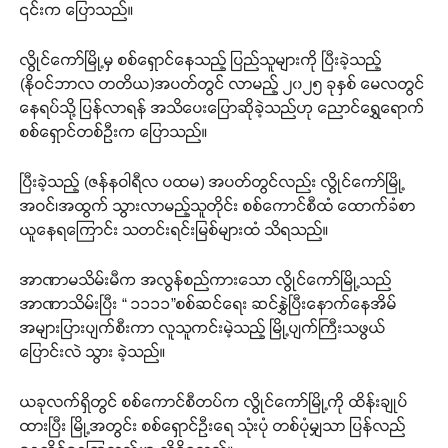
၎င်းက ပြောသည်။
လွိုင်ကော်မြို့မှ စစ်ရှောင်နေသည့် ပြည်သူများကို ပြီးခဲ့သည့်
(နိုဝင်ဘာလ တတိယ)အပတ်တွင် လာမည့် ၂၀၂၅ ခုနှစ် မေလတွင်
နေရပ်သို့ ပြန်လာရန် အသိပေးပြောဆိုခဲ့သည်ဟု ညောင်ရွှေရောက်
စစ်ရှောင်တစ်ဦးက ပြောသည်။
ပြီးခဲ့သည့် (ဇန်နဝါရီလ ပထမ) အပတ်တွင်လည်း လွိုင်ကော်မြို့
အဝင်၊အထွက် သွားလာမည့်သူတိုင်း စစ်ကောင်စီထံ ထောက်ခံစာ
ယူနေရကြောင်း သတင်းရင်းမြစ်များထံ သိရသည်။
အာဏာမသိမ်းမီက အလွန်စည်ကားသော လွိုင်ကော်မြို့သည်
အာဏာသိမ်းပြီး “ ၁၁၁၁”စစ်ဆင်ရေး ဆင်နွှဲပြီးနောက်နေအိမ်
အများပြားပျက်စီးကာ လူသူကင်းမဲ့သည့် မြို့ပျက်ကြီးသဖွယ်
ပြောင်းလဲ သွား ခဲ့သည်။
ယခုလက်ရှိတွင် စစ်ကောင်စီတပ်က လွိုင်ကော်မြို့ကို ထိန်းချုပ်
ထားပြီး မြို့အတွင်း စစ်ရှောင်ဦးရေ သုံးပုံ တစ်ပုံမျှသာ ပြန်လည်