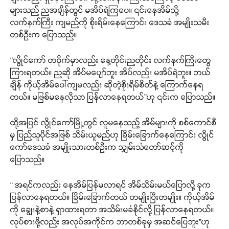
များသည် ညအချိန်တွင် မအိပ်ရဲကြပေ။ ၎င်းနေအိမ်သို့
လက်နက်ကြီး ကျမည်ကို စိုးရိမ်းနေကြောင်း ဒေသခံ အမျိုးသမီး
တစ်ဦးက ပြောသည်။
“လွိုင်ကော် တဝိုက်မှာလည်း နေ့တိုင်းညတိုင်း လက်နက်ကြီးတွေ
ကြားရတယ်။ ညဆို အိပ်မပျော်ဘူး အိပ်လည်း မအိပ်ရဲဘူး။ ဘယ်
ချိန် ကိုယ့်အိမ်ပေါ်ကျမလည်း ဆိုတဲ့စိုးရိမ်စိတ်နဲ့ ကြောက်နေရ
တယ်။ မဖြစ်မနေလိုသာ ပြန်လာနေရတယ်”ဟု ၎င်းက ပြောသည်။
ထို့အပြင် လွိုင်ကော်မြို့တွင် လူမနေသည့် အိမ်များကို စစ်ကောင်စီ
မှ ပြည်သူပိုင်အဖြစ် သိမ်းယူမည်ဟု ခြိမ်းခြောက်နေကြောင်း လွိုင်
ကော်ဒေသခံ အမျိုးသားတစ်ဦးက သျှမ်းသံတော်ဆင့်ကို
ပြောသည်။
“ အရင်ကလည်း နေအိမ်ပြန်မလာရင် အိမ်သိမ်းမယ်ပြောလို့ ခုက
ပြန်လာနေရတယ်။ ခြိမ်းခြောက်တယ် တမျိုးပြီးတမျိုး။ ကိုယ့်အိမ်
ကို ချွေးနဲ့စာနဲ့ ရှာထားရတာ အသိမ်းမခံနိုင်လို့ ပြန်လာနေရတယ်။
လုပ်စားဖို့လည်း အလုပ်အကိုင်က ဘာတစ်ခုမှ အဆင်ပြေဘူး”ဟု