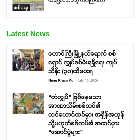
တားမြစ်ပိတ်ပင်မှု တင်းကြပ်လာ
စစ်ရေး
Latest News
တောင်ကြီးမြို့နယ်ရောက် စစ်
ရှောင် လျှပ်စစ်မီးရရှိရေး ကျပ်
သိန်း (၃၀)ထိပေးရ
-
July 16, 2026
Nang Kham Ku
“တံလျှပ်” ဖြစ်နေသော
အာဏာသိမ်းစစ်တပ်၏
ထင်ယောင်ထင်မှား အရှိန်အဟုန်
သို့မဟုတ်စစ်တပ်၏ အထင်မှား
“အောင်ပွဲများ”