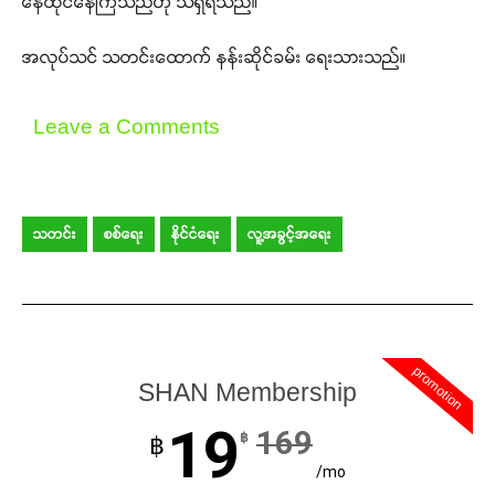
နေထိုင်နေကြသည်ဟု သိရှိရသည်။
အလုပ်သင် သတင်းထောက် နန်းဆိုင်ခမ်း ရေးသားသည်။
Leave a Comments
သတင်း
စစ်ရေး
နိုင်ငံရေး
လူ့အခွင့်အရေး
promotion
SHAN Membership
19
169
฿
฿
/mo