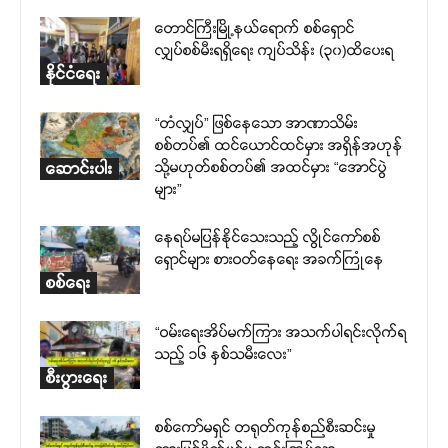
တောင်ကြီးမြို့နယ်ရောက် စစ်ရှောင်
လျှပ်စစ်မီးရရှိရေး ကျပ်သိန်း (၃၀)ထိပေးရ
နိုင်ငံရေး
“တံလျှပ်” ဖြစ်နေသော အာဏာသိမ်း
စစ်တပ်၏ ထင်ယောင်ထင်မှား အရှိန်အဟုန်
သို့မဟုတ်စစ်တပ်၏ အထင်မှား “အောင်ပွဲ
ဆောင်းပါး
များ”
နေရပ်မပြန်နိုင်သေးသည့် လွိုင်ကော်စစ်
ရှောင်များ စားဝတ်နေရေး အခက်ကြုံနေ
စစ်ရေး
“ဝမ်းရေးအိပ်မက်ကြား အသက်ပါရင်းလိုက်ရ
သည့် ၁၆ နှစ်သမီးလေး”
စီးပွားရေး
စစ်ကော်မရှင် တရုတ်ကုန်စည်စီးဆင်းမှု