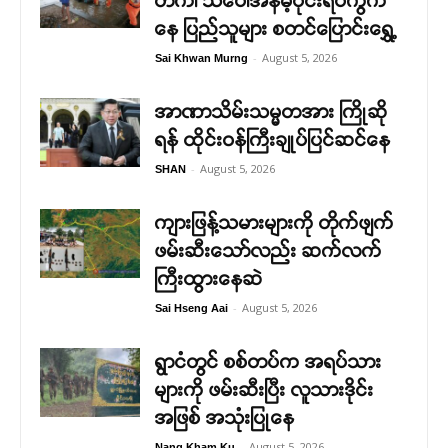
တက်၊ သီပေါအနိမ့်ပိုင်းရပ်ကွက်
နေ ပြည်သူများ စတင်ပြောင်းရွှေ့
-
August 5, 2026
Sai Khwan Murng
အာဏာသိမ်းသမ္မတအား ကြိုဆို
ရန် ထိုင်းဝန်ကြီးချုပ်ပြင်ဆင်နေ
-
August 5, 2026
SHAN
ကျားဖြန့်သမားများကို တိုက်ဖျက်
ဖမ်းဆီးသော်လည်း ဆက်လက်
ကြီးထွားနေဆဲ
-
August 5, 2026
Sai Hseng Aai
ရွာငံတွင် စစ်တပ်က အရပ်သား
များကို ဖမ်းဆီးပြီး လူသားဒိုင်း
အဖြစ် အသုံးပြုနေ
-
August 5, 2026
Nang Kham Ku