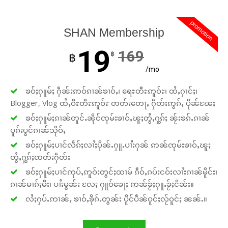
create a future where every story is
heard, every voice counts, and
promotion
justice can thrive.
SHAN Membership
19
169
฿
฿
Donate Now
/mo
ၶဝ်ႈႁူမ်ႈ ႁဵၼ်းဢဝ်ၵၢၼ်ၶၢဝ်ႇ၊ ရေႊတီႊဢူဝ်ႊ၊ ထႆႇႁၢင်ႈ၊
Blogger, Vlog ထႆႇဝီႊတီႊဢူဝ်ႊ တတ်းတေႃႇ ႁဵတ်းဢွၵ်ႇ ပိုၼ်ၽႄႈ
ၶဝ်ႈႁူမ်ႈၵၢၼ်တူင်ႉၼိုင်ၸုမ်းၶၢဝ်ႇၽူႈတွႆႇႁွၵ်ႈ ၼႂ်းၶၵ်ႉၵၢၼ်
ပူၵ်းပွင်ၵၢၼ်သိုဝ်ႇ
ၶဝ်ႈႁူမ်ႈပၢင်လႅၵ်ႈလၢႆႈပိုၼ်ႉႁူႉပၢႆးႁၼ် ဢၼ်ၸုမ်းၶၢဝ်ႇၽူႈ
တွႆႇႁွၵ်ႈၸတ်းႁဵတ်း
ၶဝ်ႈႁူမ်ႈပၢင်ဢုပ်ႇဢူဝ်းတွင်ႈထၢမ် ၵဵဝ်ႇၵပ်းငဝ်းလၢႆးၵၢၼ်မိူင်း၊
ၵၢၼ်မၢၵ်ႈမီး၊ ပၢႆးမွၼ်း လႄႈ ႁူဝ်ၶေႃႈ ဢၼ်ၶႂ်ႈႁူႉၶႂ်ႈငိၼ်း။
လႆႈႁပ်ႉဢၢၼ်ႇ ၶၢဝ်ႇၶိုၵ်ႉတွၼ်း ပိူင်ပဵၼ်ဝူင်ႈလႂ်ဝူင်ႈ ၼၼ်ႉ။