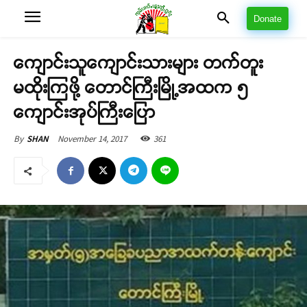
Donate
ကျောင်းသူကျောင်းသားများ တက်တူး
မထိုးကြဖို့ တောင်ကြီးမြို့အထက ၅
ကျောင်းအုပ်ကြီးပြော
November 14, 2017
361
By
SHAN