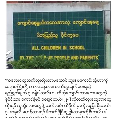
“ကလေးတွေတက်တူးထိုးတာမကောင်းဘူး။ မကောင်းတဲ့ဟာကို
ဆရာမကြီးတို့က တားနေတာ။ တက်တူးဖျက်ပေးရတဲ့
ရည်ရွယ်ချက် ၃ ခုရှိပါတယ်။ ၁- ကိုယ့်ကျောင်းသားလေးတွေကို
နိုင်ငံသား ကောင်းဖြစ် စေချင်တယ်။ ၂- ဒီလိုတက်တူးတွေဘာတွေ
ထိုးရင် သူတို့လေးတွေရဲ့ တက်လမ်း ထိခိုက် မှာကိုလည်း စိုးတယ်။
၃- အခုလို မဟန့်တားရင် ဒီထက်ပိုပြီးပျံ့ပွါးလာမှာကိုစိုးတယ်။ ဒါ