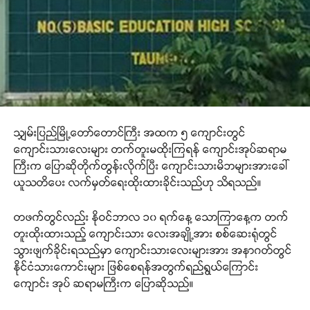
သျှမ်းပြည်မြို့တော်တောင်ကြီး အထက ၅ ကျောင်းတွင်
ကျောင်းသားလေးများ တက်တူးမထိုးကြရန် ကျောင်းအုပ်ဆရာမ
ကြီးက ပြောဆိုတိုက်တွန်းလိုက်ပြီး ကျောင်းသားမိဘများအားခေါ်
ယူသတိပေး လက်မှတ်ရေးထိုးထားခိုင်းသည်ဟု သိရသည်။
တဖက်တွင်လည်း နိုဝင်ဘာလ ၁၀ ရက်နေ့ သောကြာနေ့က တက်
တူးထိုးထားသည့် ကျောင်းသား လေးအချို့အား စစ်ဆေးရုံတွင်
သွားဖျက်ခိုင်းရသည်မှာ ကျောင်းသားလေးများအား အနာဂတ်တွင်
နိုင်ငံသားကောင်းများ ဖြစ်စေရန်အတွက်ရည်ရွယ်ကြောင်း
ကျောင်း အုပ် ဆရာမကြီးက ပြောဆိုသည်။