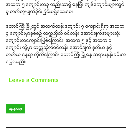
အထက ၅ ကျောင်းတခု တည်းသာရှိ နေပြီး ကျန်ကျောင်းများတွင်
မူ တက်တူးဖျက်ခိုင်းခြင်းမရှိသေးပေ။
တောင်ကြီးမြို့တွင် အထက်တန်းကျောင်း ၇ ကျောင်းရှိရာ အထက
၄ ကျောင်းမှာနှစ်စဉ် တက္ကသိုလ် ဝင်တန်း အောင်ချက်အများဆုံး
ကျောင်းတကျောင်းဖြစ်ကြောင်း၊ အထက ၅ နှင့် အထက ၁
ကျောင်း တို့မှာ တက္ကသိုလ်ဝင်တန်း အောင်ချက် ဒုတိယ နှင့်
တတိယ နေရာ လိုက်ကြောင်း တောင်ကြီးမြို့နေ ဆရာမနန်းခမ်းက
ပြောသည်။
Leave a Comments
Support SHAN
ပညာရေး
Your support keeps our voice
strong. Join us today and help