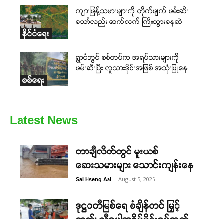
ကျားဖြန့်သမားများကို တိုက်ဖျက် ဖမ်းဆီး
သော်လည်း ဆက်လက် ကြီးထွားနေဆဲ
နိုင်ငံရေး
ရွာငံတွင် စစ်တပ်က အရပ်သားများကို
ဖမ်းဆီးပြီး လူသားဒိုင်းအဖြစ် အသုံးပြုနေ
စစ်ရေး
Latest News
တာချီလိတ်တွင် မူးယစ်
ဆေးသမားများ သောင်းကျန်းနေ
-
August 5, 2026
Sai Hseng Aai
ဒုဋ္ဌဝတီမြစ်ရေ စံချိန်တင် မြှင့်