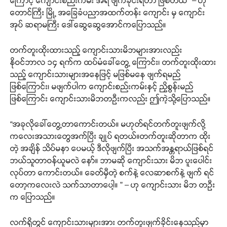
ကြောင့် ကျောင်းစည်းကမ်း အရ ဖျက်ခိုင်းရတာ ဖြစ်တယ်” – ဟု
တောင်ကြီး မြို့ အခြေခံပညာအထက်တန်း ကျောင်း မှ ကျောင်း
အုပ် ဆရာမကြီး ဒေါ်ဆွေဆွေအောင်ကပြောသည်။
တက်တူးထိုးထားသည့် ကျောင်းသားမိဘများအားလည်း
နိုဝင်ဘာလ ၁၄ ရက်က ထပ်မံခေါ်တွေ့ ကြောင်း၊ တက်တူးထိုးထား
သည့် ကျောင်းသားများအနေဖြင့် မဖြစ်မနေ ဖျက်ရမည်
ဖြစ်ကြောင်း၊ မဖျက်ပါက ကျောင်းစည်းကမ်းနှင့် ညှိစွန်းမည်
ဖြစ်ကြောင်း ကျောင်းသားမိဘတဦးကလည်း ဤကဲ့သို့ပြောသည်။
“အခုလိုခေါ်တွေ့တာကောင်းတယ်။ မဟုတ်ရင်တက်တူးဖျက်လို့
ကလေးအသားတွေအက်ပြီး ချုပ် ရတယ်။တက်တူးဆိုတာက ထိုး
တဲ့ အချိန် သိပ်မနာ ပေမယ့် ဒီလိုဖျက်ပြီး အသက်အန္တရာယ်ဖြစ်ရင်
ဘယ်သူတာဝန်ယူမလဲ နော်။ ဘာမဆို ကျောင်းသား မိဘ ပူးပေါင်း
လုပ်တာ ကောင်းတယ်။ ခေတ်မှီတဲ့ စက်နဲ့ လေဆာစက်နဲ့ ဖျက် ရင်
တော့ကလေးလဲ သက်သာတာပေါ့။ ” – ဟု ကျောင်းသား မိဘ တဦး
က ပြောသည်။
လက်ရှိတွင် ကျောင်းသားများအား တက်တူးဖျက်ခိုင်းနေသည်မှာ