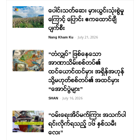
ပေါင်းသတ်ဆေး မှားယွင်းသုံးစွဲမှု
ကြောင့် ပြောင်း ဧကထောင်ချီ
ပျက်စီး
-
July 21, 2026
Nang Kham Ku
“တံလျှပ်” ဖြစ်နေသော
အာဏာသိမ်းစစ်တပ်၏
ထင်ယောင်ထင်မှား အရှိန်အဟုန်
သို့မဟုတ်စစ်တပ်၏ အထင်မှား
“အောင်ပွဲများ”
-
July 16, 2026
SHAN
“ဝမ်းရေးအိပ်မက်ကြား အသက်ပါ
ရင်းလိုက်ရသည့် ၁၆ နှစ်သမီး
လေး”