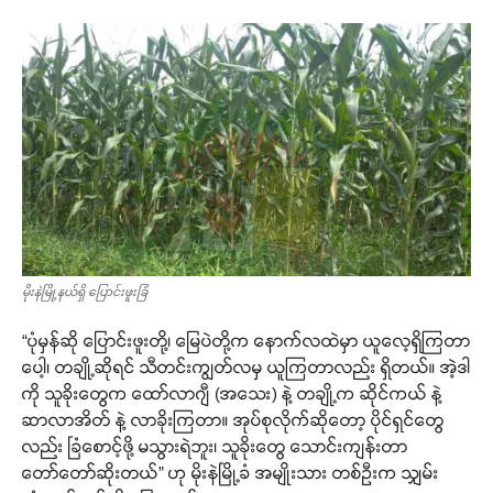
မိုးနဲမြို့နယ်ရှိ ပြောင်းဖူးခြံ
“ပုံမှန်ဆို ပြောင်းဖူးတို့၊ မြေပဲတို့က နောက်လထဲမှာ ယူလေ့ရှိကြတာ
ပေါ့၊ တချို့ဆိုရင် သီတင်းကျွတ်လမှ ယူကြတာလည်း ရှိတယ်။ အဲ့ဒါ
ကို သူခိုးတွေက ထော်လာဂျီ (အသေး) နဲ့ တချို့က ဆိုင်ကယ် နဲ့
ဆာလာအိတ် နဲ့ လာခိုးကြတာ။ အုပ်စုလိုက်ဆိုတော့ ပိုင်ရှင်တွေ
လည်း ခြံစောင့်ဖို့ မသွားရဲဘူး၊ သူခိုးတွေ သောင်းကျန်းတာ
တော်တော်ဆိုးတယ်” ဟု မိုးနဲမြို့ခံ အမျိုးသား တစ်ဦးက သျှမ်း