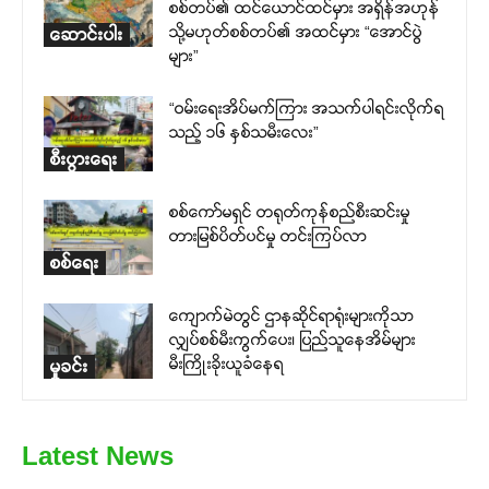
စစ်တပ်၏ ထင်ယောင်ထင်မှား အရှိန်အဟုန်
သို့မဟုတ်စစ်တပ်၏ အထင်မှား “အောင်ပွဲ
ဆောင်းပါး
များ”
“ဝမ်းရေးအိပ်မက်ကြား အသက်ပါရင်းလိုက်ရ
သည့် ၁၆ နှစ်သမီးလေး”
စီးပွားရေး
စစ်ကော်မရှင် တရုတ်ကုန်စည်စီးဆင်းမှု
တားမြစ်ပိတ်ပင်မှု တင်းကြပ်လာ
စစ်ရေး
ကျောက်မဲတွင် ဌာနဆိုင်ရာရုံးများကိုသာ
လျှပ်စစ်မီးကွက်ပေး၊ ပြည်သူနေအိမ်များ
မီးကြိုးခိုးယူခံနေရ
မှုခင်း
Latest News