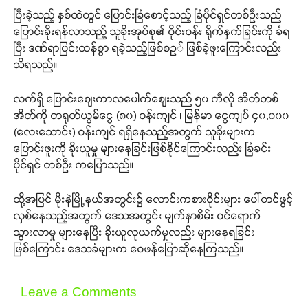
ပြီးခဲ့သည့် နှစ်ထဲတွင် ပြောင်းခြံစောင့်သည့် ခြံပိုင်ရှင်တစ်ဦးသည်
ပြောင်းခိုးရန်လာသည့် သူခိုးအုပ်စု၏ ဝိုင်းဝန်း ရိုက်နှက်ခြင်းကို ခံရ
ပြီး ဒဏ်ရာပြင်းထန်စွာ ရခဲ့သည့်ဖြစ်စဥ် ဖြစ်ခဲ့ဖူးကြောင်းလည်း
သိရသည်။
လက်ရှိ ပြောင်းဈေးကာလပေါက်ဈေးသည် ၅၀ ကီလို အိတ်တစ်
အိတ်ကို တရုတ်ယွမ်ငွေ (၈၀) ဝန်းကျင် ၊ မြန်မာ ငွေကျပ် ၄၀,၀၀၀
(လေးသောင်း) ဝန်းကျင် ရရှိနေသည့်အတွက် သူခိုးများက
ပြောင်းဖူးကို ခိုးယူမှု များနေခြင်းဖြစ်နိုင်ကြောင်းလည်း ခြံခင်း
ပိုင်ရှင် တစ်ဦး ကပြောသည်။
ထို့အပြင် မိုးနဲမြို့နယ်အတွင်း၌ လောင်းကစားဝိုင်းများ ပေါ်တင်ဖွင့်
လှစ်နေသည့်အတွက် ဒေသအတွင်း မျက်နှာစိမ်း ဝင်ရောက်
သွားလာမှု များနေပြီး ခိုးယူလုယက်မှုလည်း များနေရခြင်း
ဖြစ်ကြောင်း ဒေသခံများက ဝေဖန်ပြောဆိုနေကြသည်။
Leave a Comments