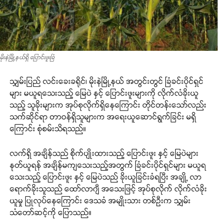
မိုးနဲမြို့နယ်ရှိ ပြောင်းဖူးခြံ
သျှမ်းပြည် လင်းခေးခရိုင်၊ မိုးနဲမြို့နယ် အတွင်းတွင် ခြံခင်းပိုင်ရှင်
များ မယူရသေးသည့် မြေပဲ နှင့် ပြောင်းဖူးများကို လိုက်လံခိုးယူ
သည့် သူခိုးများက အုပ်စုလိုက်ရှိနေကြောင်း တိုင်တန်းသော်လည်း
သက်ဆိုင်ရာ ဝာာဝန်ရှိသူများက အရေးယူဆောင်ရွက်ခြင်း မရှိ
ကြောင်း စုံစမ်းသိရသည်။
လက်ရှိ အချိန်သည် စိုက်ပျိုးထားသည့် ပြောင်းဖူး နှင့် မြေပဲများ
နုတ်ယူရန် အချိန်မကျသေးသည့်အတွက် ခြံခင်းပိုင်ရှင်များ မယူရ
သေးသည့် ပြောင်းဖူး နှင့် မြေပဲသည် ခိုးယူခြင်းခံရပြီး အချို့ လာ
ရောက်ခိုးသူသည် ထော်လာဂျီ အသေးဖြင့် အုပ်စုလိုက် လိုက်လံခိုး
ယူမှု ပြုလုပ်နေကြောင်း ဒေသခံ အမျိုးသား တစ်ဦးက သျှမ်း
သံတော်ဆင့်ကို ပြောသည်။