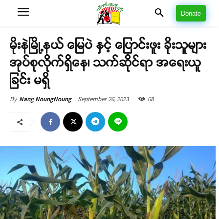
Donate
မိုးနဲမြို့နယ် မြေပဲ နှင့် ပြောင်းဖူး ခိုးသူများ
အုပ်စုလိုက်ရှိနေ၊ သက်ဆိုင်ရာ အရေးယူ
ခြင်း မရှိ
September 26, 2023
68
By
Nang NoungNoung