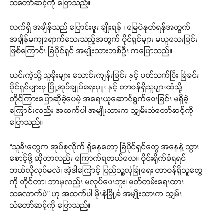
သံတော်ဆင့်ကို ပြောသည်။
လက်ရှိ အချိန်သည် ပြောင်းဖူး ချိုးရန် ၊ မြေပဲနုတ်ရန်အတွက်
အချိန်မကျရောက်သေးသည့်အတွက် ပိုင်ရှင်များ မယူသေးခြင်း
ဖြစ်ကြောင်း ခြံပိုင်ရှင် အမျိုးသားတစ်ဦး ကပြောသည်။
ယင်းကဲ့သို့ သူခိုးများ သောင်းကျန်းခြင်း နှင့် ပတ်သက်ပြီး ခြံခင်း
ပိုင်ရှင်များမှ မြို့အုပ်ချုပ်ရေးမှူး နှင့် တာဝန်ရှိသူများထံသို့
တိုင်ကြားပြောဆိုခဲ့ပေမဲ့ အရေးယူဆောင်ရွက်ပေးခြင်း မရှိခဲ့
ကြောင်းလည်း အထက်ပါ အမျိုးသားက သျှမ်းသံတော်ဆင့်ကို
ပြောသည်။
“သူခိုးတွေက အုပ်စုလိုက် ရှိနေတော့ ခြံပိုင်ရှင်တွေ အနေနဲ့ သွား
စောင့်ဖို့ ဆိုတာလည်း ကြောက်ရတယ်လေ။ ဝိုင်းရိုက်ခံရရင်
ဘယ်လိုလုပ်မလဲ၊ အဲ့ဒါကြောင့် ပြည်သူ့လုံခြုံရေး တာဝန်ရှိသူတွေ
ကို တိုင်တာ၊ ဘာမှလည်း မလုပ်ပေးဘူး၊ မှတ်တမ်းရေးထား
သလောက်ပဲ” ဟု အထက်ပါ မိုးနဲမြို့ခံ အမျိုးသားက သျှမ်း
သံတော်ဆင့်ကို ပြောသည်။