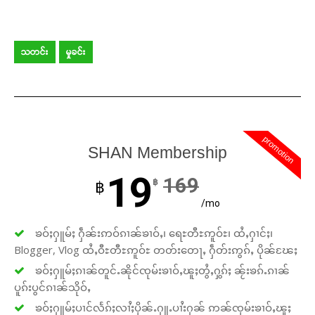
သတင်း
မှုခင်း
promotion
SHAN Membership
19
169
฿
฿
/mo
ၶဝ်ႈႁူမ်ႈ ႁဵၼ်းဢဝ်ၵၢၼ်ၶၢဝ်ႇ၊ ရေႊတီႊဢူဝ်ႊ၊ ထႆႇႁၢင်ႈ၊
Blogger, Vlog ထႆႇဝီႊတီႊဢူဝ်ႊ တတ်းတေႃႇ ႁဵတ်းဢွၵ်ႇ ပိုၼ်ၽႄႈ
ၶဝ်ႈႁူမ်ႈၵၢၼ်တူင်ႉၼိုင်ၸုမ်းၶၢဝ်ႇၽူႈတွႆႇႁွၵ်ႈ ၼႂ်းၶၵ်ႉၵၢၼ်
ပူၵ်းပွင်ၵၢၼ်သိုဝ်ႇ
ၶဝ်ႈႁူမ်ႈပၢင်လႅၵ်ႈလၢႆႈပိုၼ်ႉႁူႉပၢႆးႁၼ် ဢၼ်ၸုမ်းၶၢဝ်ႇၽူႈ