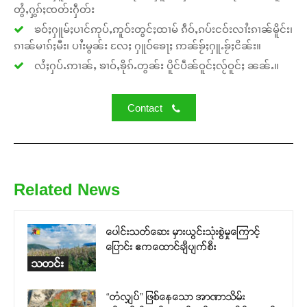
တွႆႇႁွၵ်ႈၸတ်းႁဵတ်း
ၶဝ်ႈႁူမ်ႈပၢင်ဢုပ်ႇဢူဝ်းတွင်ႈထၢမ် ၵဵဝ်ႇၵပ်းငဝ်းလၢႆးၵၢၼ်မိူင်း၊
ၵၢၼ်မၢၵ်ႈမီး၊ ပၢႆးမွၼ်း လႄႈ ႁူဝ်ၶေႃႈ ဢၼ်ၶႂ်ႈႁူႉၶႂ်ႈငိၼ်း။
လႆႈႁပ်ႉဢၢၼ်ႇ ၶၢဝ်ႇၶိုၵ်ႉတွၼ်း ပိူင်ပဵၼ်ဝူင်ႈလႂ်ဝူင်ႈ ၼၼ်ႉ။
Contact
Related News
ပေါင်းသတ်ဆေး မှားယွင်းသုံးစွဲမှုကြောင့်
ပြောင်း ဧကထောင်ချီပျက်စီး
သတင်း
“တံလျှပ်” ဖြစ်နေသော အာဏာသိမ်း