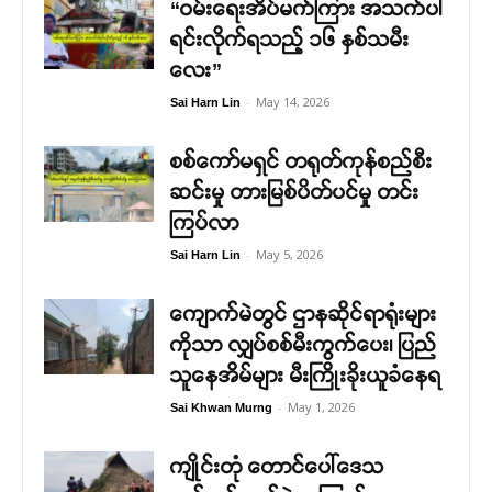
“ဝမ်းရေးအိပ်မက်ကြား အသက်ပါ
ရင်းလိုက်ရသည့် ၁၆ နှစ်သမီး
လေး”
-
May 14, 2026
Sai Harn Lin
စစ်ကော်မရှင် တရုတ်ကုန်စည်စီး
ဆင်းမှု တားမြစ်ပိတ်ပင်မှု တင်း
ကြပ်လာ
-
May 5, 2026
Sai Harn Lin
ကျောက်မဲတွင် ဌာနဆိုင်ရာရုံးများ
ကိုသာ လျှပ်စစ်မီးကွက်ပေး၊ ပြည်
သူနေအိမ်များ မီးကြိုးခိုးယူခံနေရ
-
May 1, 2026
Sai Khwan Murng
ကျိုင်းတုံ တောင်ပေါ်ဒေသ