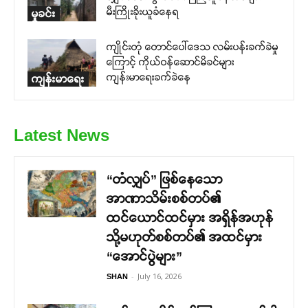
မီးကြိုးခိုးယူခံနေရ
မှုခင်း
ကျိုင်းတုံ တောင်ပေါ်ဒေသ လမ်းပန်းခက်ခဲမှု
ကြောင့် ကိုယ်ဝန်ဆောင်မိခင်များ
ကျန်းမာရေးခက်ခဲနေ
ကျန်းမာရေး
Latest News
“တံလျှပ်” ဖြစ်နေသော
အာဏာသိမ်းစစ်တပ်၏
ထင်ယောင်ထင်မှား အရှိန်အဟုန်
သို့မဟုတ်စစ်တပ်၏ အထင်မှား
“အောင်ပွဲများ”
-
July 16, 2026
SHAN