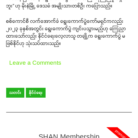
ဘူး” ဟု မိုးနဲမြို့ ဒေသခံ အမျိုးသားတစ်ဦး ကပြောသည်။
စစ်ကောင်စီ လက်အောက်ခံ ရွေးကောက်ပွဲကော်မရှင်ကလည်း
၂၀၂၃ ခုနှစ်အတွင်း ရွေးကောက်ပွဲ ကျင်းပသွားမည်ဟု ကြေညာ
ထားသော်လည်း နိုင်ငံရေးလေ့လာသူ တချို့က ရွေးကောက်ပွဲ မ
ဖြစ်နိုင်ဟု သုံးသပ်ထားသည်။
Leave a Comments
သတင်း
နိုင်ငံရေး
promotion
SHAN Membership