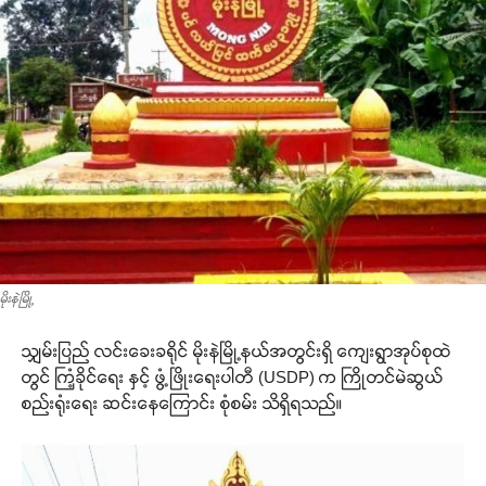
မိုးနဲမြို့
သျှမ်းပြည် လင်းခေးခရိုင် မိုးနဲမြို့နယ်အတွင်းရှိ ကျေးရွာအုပ်စုထဲ
တွင် ကြံ့ခိုင်ရေး နှင့် ဖွံ့ဖြိုးရေးပါတီ (USDP) က ကြိုတင်မဲဆွယ်
စည်းရုံးရေး ဆင်းနေကြောင်း စုံစမ်း သိရှိရသည်။