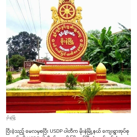
မိုးနဲမြို့
ပြီးခဲ့သည့် မေလမှစပြီး USDP ပါတီက မိုးနဲမြို့နယ် ကျေးရွာအုပ်စု