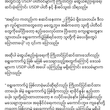
အတွင်းသို့ USDP ပါတီဝင်များကို ကြိုတင်ပြီး မဲဆွယ်စည်းရုံးရေး
ဆင်းခဲ့ကြောင်း USDP ပါတီ နှင့် နီးစပ်သူထံ သိရသည်။
“အရင်လ ကတည်းက စဆင်းနေတာ။ ၂ ကြိမ်ပဲ ရှိသေးတယ်။ ဒီလ
မှာ လှုပ်ရှားတာတွေတော့ မတွေ့ဘူး။ အဓိကတော့ သူတို့ ပါတီဝင်
တွေကိုခေါ်ပြီးတော့ စည်းဝေးလုပ်တာ။ ပြီးတော့ ကျေးရွာတွေနား
သွားတယ်။ ရွေးကောက်ပွဲဖြစ်ရင်တော့ သူတို့ကို မဲပေးဖို့တွေပဲ
ပြောတာပေါ့” ဟု ၎င်းက ပြောသည်။
အဆိုပါ မဲဆွယ်စည်းရုံးရေးကို ကြိုတင်ပြင်ဆင်ထားသော်လည်း
ရွေးကောက်ပွဲ ဖြစ်၊ မဖြစ် မသေချာသည့်အတွက်ကြောင့် ဒေသခံ
များက USDP ပါတီ အပေါ် ယုံကြည်မှု မရှိကြောင်း ဒေသခံများက
ပြောသည်။
“ ရွေးကောက်ပွဲ ဖြစ်လာခဲ့မယ်ဆိုရင်လည်း ကြိုတင်ပြင်ဆင်ထား
တာပေါ့။ ဒါမဲ့ ရွေးကောက်ပွဲ ဖြစ်ဖို့ကလည်း ရာခိုင်နှုန်း နည်းတာ
ပေါ့။ သူတို့ပြောထားတာတော့ ၈ လပိုင်းပေါ့နော်။ ဖြစ်မဖြစ်လည်း
မသေချာဘူးလေ။ အခုနိုင်ငံရေးကလည်း မကောင်းဘူး။ ကျနော်တို့
ကတော့ ဖြစ်လာမဲ့ ရွေးကောက်ပွဲ အပေါ်လည်း ယုံကြည်မှု မရှိပါ