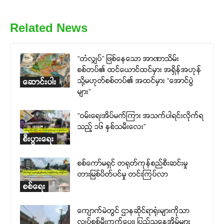
Related News
“တံလျှပ်” ဖြစ်နေသော အာဏာသိမ်း
စစ်တပ်၏ ထင်ယောင်ထင်မှား အရှိန်အဟုန်
သို့မဟုတ်စစ်တပ်၏ အထင်မှား “အောင်ပွဲ
ဆောင်းပါး
များ”
“ဝမ်းရေးအိပ်မက်ကြား အသက်ပါရင်းလိုက်ရ
သည့် ၁၆ နှစ်သမီးလေး”
စီးပွားရေး
စစ်ကော်မရှင် တရုတ်ကုန်စည်စီးဆင်းမှု
တားမြစ်ပိတ်ပင်မှု တင်းကြပ်လာ
စစ်ရေး
ကျောက်မဲတွင် ဌာနဆိုင်ရာရုံးများကိုသာ
လျှပ်စစ်မီးကွက်ပေး၊ ပြည်သူနေအိမ်များ