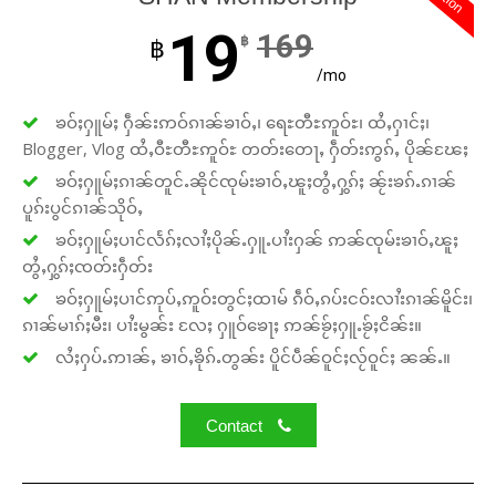
19
169
฿
฿
/mo
ၶဝ်ႈႁူမ်ႈ ႁဵၼ်းဢဝ်ၵၢၼ်ၶၢဝ်ႇ၊ ရေႊတီႊဢူဝ်ႊ၊ ထႆႇႁၢင်ႈ၊
Blogger, Vlog ထႆႇဝီႊတီႊဢူဝ်ႊ တတ်းတေႃႇ ႁဵတ်းဢွၵ်ႇ ပိုၼ်ၽႄႈ
ၶဝ်ႈႁူမ်ႈၵၢၼ်တူင်ႉၼိုင်ၸုမ်းၶၢဝ်ႇၽူႈတွႆႇႁွၵ်ႈ ၼႂ်းၶၵ်ႉၵၢၼ်
ပူၵ်းပွင်ၵၢၼ်သိုဝ်ႇ
ၶဝ်ႈႁူမ်ႈပၢင်လႅၵ်ႈလၢႆႈပိုၼ်ႉႁူႉပၢႆးႁၼ် ဢၼ်ၸုမ်းၶၢဝ်ႇၽူႈ
တွႆႇႁွၵ်ႈၸတ်းႁဵတ်း
ၶဝ်ႈႁူမ်ႈပၢင်ဢုပ်ႇဢူဝ်းတွင်ႈထၢမ် ၵဵဝ်ႇၵပ်းငဝ်းလၢႆးၵၢၼ်မိူင်း၊
ၵၢၼ်မၢၵ်ႈမီး၊ ပၢႆးမွၼ်း လႄႈ ႁူဝ်ၶေႃႈ ဢၼ်ၶႂ်ႈႁူႉၶႂ်ႈငိၼ်း။
လႆႈႁပ်ႉဢၢၼ်ႇ ၶၢဝ်ႇၶိုၵ်ႉတွၼ်း ပိူင်ပဵၼ်ဝူင်ႈလႂ်ဝူင်ႈ ၼၼ်ႉ။
Contact