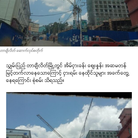
တာချီလိတ် ဆောက်လုပ်စတိုက်
သျှမ်းပြည် တာချီလိတ်မြို့တွင် အိမ်ငှားခန်း ဈေးနှုန်း အဆမတန်
မြင့်တက်လာနေသောကြောင့် ငှားရမ်း နေထိုင်သူများ အခက်တွေ့
နေရကြောင်း စုံစမ်း သိရသည်။