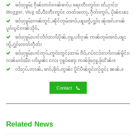
ၶဝ်ႈႁူမ်ႈ ႁဵၼ်းဢဝ်ၵၢၼ်ၶၢဝ်ႇ၊ ရေႊတီႊဢူဝ်ႊ၊ ထႆႇႁၢင်ႈ၊
Blogger, Vlog ထႆႇဝီႊတီႊဢူဝ်ႊ တတ်းတေႃႇ ႁဵတ်းဢွၵ်ႇ ပိုၼ်ၽႄႈ
ၶဝ်ႈႁူမ်ႈၵၢၼ်တူင်ႉၼိုင်ၸုမ်းၶၢဝ်ႇၽူႈတွႆႇႁွၵ်ႈ ၼႂ်းၶၵ်ႉၵၢၼ်
ပူၵ်းပွင်ၵၢၼ်သိုဝ်ႇ
ၶဝ်ႈႁူမ်ႈပၢင်လႅၵ်ႈလၢႆႈပိုၼ်ႉႁူႉပၢႆးႁၼ် ဢၼ်ၸုမ်းၶၢဝ်ႇၽူႈ
တွႆႇႁွၵ်ႈၸတ်းႁဵတ်း
ၶဝ်ႈႁူမ်ႈပၢင်ဢုပ်ႇဢူဝ်းတွင်ႈထၢမ် ၵဵဝ်ႇၵပ်းငဝ်းလၢႆးၵၢၼ်မိူင်း၊
ၵၢၼ်မၢၵ်ႈမီး၊ ပၢႆးမွၼ်း လႄႈ ႁူဝ်ၶေႃႈ ဢၼ်ၶႂ်ႈႁူႉၶႂ်ႈငိၼ်း။
လႆႈႁပ်ႉဢၢၼ်ႇ ၶၢဝ်ႇၶိုၵ်ႉတွၼ်း ပိူင်ပဵၼ်ဝူင်ႈလႂ်ဝူင်ႈ ၼၼ်ႉ။
Contact
Related News