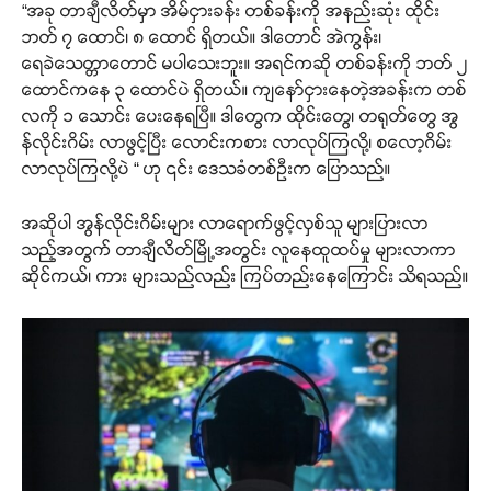
“အခု တာချီလိတ်မှာ အိမ်ငှားခန်း တစ်ခန်းကို အနည်းဆုံး ထိုင်း
ဘတ် ၇ ထောင်၊ ၈ ထောင် ရှိတယ်။ ဒါတောင် အဲကွန်း၊
ရေခဲသေတ္တာတောင် မပါသေးဘူး။ အရင်ကဆို တစ်ခန်းကို ဘတ် ၂
ထောင်ကနေ ၃ ထောင်ပဲ ရှိတယ်။ ကျနော်ငှားနေတဲ့အခန်းက တစ်
လကို ၁ သောင်း ပေးနေရပြီ။ ဒါတွေက ထိုင်းတွေ၊ တရုတ်တွေ အွ
န်လိုင်းဂိမ်း လာဖွင့်ပြီး လောင်းကစား လာလုပ်ကြလို့၊ စလော့ဂိမ်း
လာလုပ်ကြလို့ပဲ “ ဟု ၎င်း ဒေသခံတစ်ဦးက ပြောသည်။
အဆိုပါ အွန်လိုင်းဂိမ်းများ လာရောက်ဖွင့်လှစ်သူ များပြားလာ
သည့်အတွက် တာချီလိတ်မြို့အတွင်း လူနေထူထပ်မှု များလာကာ
ဆိုင်ကယ်၊ ကား များသည်လည်း ကြပ်တည်းနေကြောင်း သိရသည်။