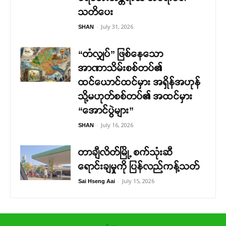
သတိပေး
-
July 31, 2026
SHAN
“တံလျှပ်” ဖြစ်နေသော
အာဏာသိမ်းစစ်တပ်၏
ထင်ယောင်ထင်မှား အရှိန်အဟုန်
သို့မဟုတ်စစ်တပ်၏ အထင်မှား
“အောင်ပွဲများ”
-
July 16, 2026
SHAN
တာချီလိတ်မြို့ စက်သုံးဆီ
ရောင်းချမှုကို ပြန်လည်ကန့်သတ်
-
July 15, 2026
Sai Hseng Aai