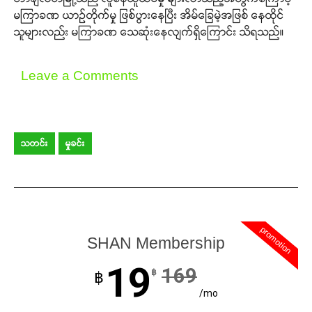
မကြာခဏ ယာဉ်တိုက်မှု ဖြစ်ပွားနေပြီး အိမ်ခြေမဲ့အဖြစ် နေထိုင်
သူများလည်း မကြာခဏ သေဆုံးနေလျက်ရှိကြောင်း သိရသည်။
Leave a Comments
သတင်း
မှုခင်း
promotion
SHAN Membership
19
169
฿
฿
/mo