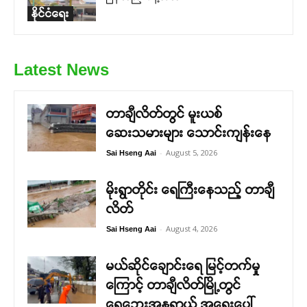
နိုင်ငံရေး
Latest News
တာချီလိတ်တွင် မူးယစ်
ဆေးသမားများ သောင်းကျန်းနေ
-
August 5, 2026
Sai Hseng Aai
မိုးရွာတိုင်း ရေကြီးနေသည့် တာချီ
လိတ်
-
August 4, 2026
Sai Hseng Aai
မယ်ဆိုင်ချောင်းရေ မြင့်တက်မှု
ကြောင့် တာချီလိတ်မြို့တွင်
ရေဘေးအန္တရာယ် အရေးပေါ်