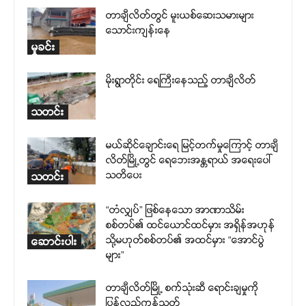
တာချီလိတ်တွင် မူးယစ်ဆေးသမားများ
သောင်းကျန်းနေ
မှုခင်း
မိုးရွာတိုင်း ရေကြီးနေသည့် တာချီလိတ်
သတင်း
မယ်ဆိုင်ချောင်းရေ မြင့်တက်မှုကြောင့် တာချီ
လိတ်မြို့တွင် ရေဘေးအန္တရာယ် အရေးပေါ်
သတိပေး
သတင်း
“တံလျှပ်” ဖြစ်နေသော အာဏာသိမ်း
စစ်တပ်၏ ထင်ယောင်ထင်မှား အရှိန်အဟုန်
သို့မဟုတ်စစ်တပ်၏ အထင်မှား “အောင်ပွဲ
ဆောင်းပါး
များ”
တာချီလိတ်မြို့ စက်သုံးဆီ ရောင်းချမှုကို
ပြန်လည်ကန့်သတ်