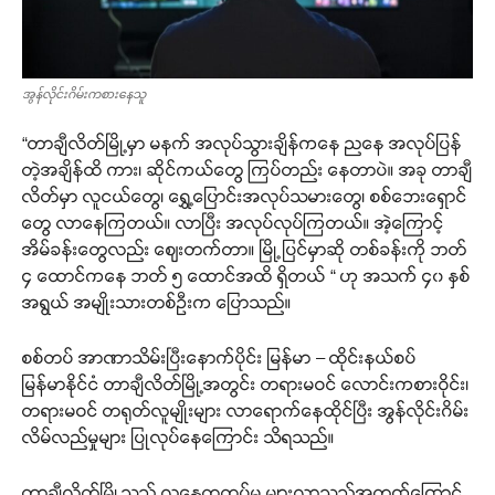
အွန်လိုင်းဂိမ်းကစားနေသူ
“တာချီလိတ်မြို့မှာ မနက် အလုပ်သွားချိန်ကနေ ညနေ အလုပ်ပြန်
တဲ့အချိန်ထိ ကား၊ ဆိုင်ကယ်တွေ ကြပ်တည်း နေတာပဲ။ အခု တာချီ
လိတ်မှာ လူငယ်တွေ၊ ရွှေ့ပြောင်းအလုပ်သမားတွေ၊ စစ်ဘေးရှောင်
တွေ လာနေကြတယ်။ လာပြီး အလုပ်လုပ်ကြတယ်။ အဲ့ကြောင့်
အိမ်ခန်းတွေလည်း ဈေးတက်တာ။ မြို့ပြင်မှာဆို တစ်ခန်းကို ဘတ်
၄ ထောင်ကနေ ဘတ် ၅ ထောင်အထိ ရှိတယ် “ ဟု အသက် ၄၀ နှစ်
အရွယ် အမျိုးသားတစ်ဦးက ပြောသည်။
စစ်တပ် အာဏာသိမ်းပြီးနောက်ပိုင်း မြန်မာ – ထိုင်းနယ်စပ်
မြန်မာနိုင်ငံ တာချီလိတ်မြို့အတွင်း တရားမဝင် လောင်းကစားဝိုင်း၊
တရားမဝင် တရုတ်လူမျိုးများ လာရောက်နေထိုင်ပြီး အွန်လိုင်းဂိမ်း
လိမ်လည်မှုများ ပြုလုပ်နေကြောင်း သိရသည်။
တာချီလိတ်မြို့သည် လူနေထူထပ်မှု များလာသည့်အတွက်ကြောင့်