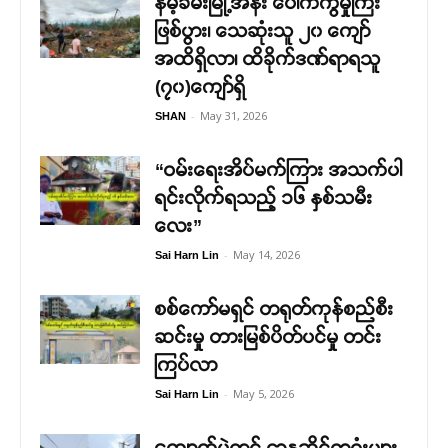
နမ့်ခမ်းမြို့အနီး ပေါက်ကွဲမှုကြီး
ဖြစ်ပွား၊ သေဆုံးသူ ၂၀ ကျော်
အထိရှိလာ၊ ထိခိုက်ဒဏ်ရာရသူ
(၇၀)ကျော်ရှိ
-
May 31, 2026
SHAN
“ဝမ်းရေးအိပ်မက်ကြား အသက်ပါ
ရင်းလိုက်ရသည့် ၁၆ နှစ်သမီး
လေး”
-
May 14, 2026
Sai Harn Lin
စစ်ကော်မရှင် တရုတ်ကုန်စည်စီး
ဆင်းမှု တားမြစ်ပိတ်ပင်မှု တင်း
ကြပ်လာ
-
May 5, 2026
Sai Harn Lin