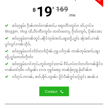
Your support keeps our voice
19
strong. Join us today and help
169
฿
฿
create a future where every story is
/mo
heard, every voice counts, and
justice can thrive.
ၶဝ်ႈႁူမ်ႈ ႁဵၼ်းဢဝ်ၵၢၼ်ၶၢဝ်ႇ၊ ရေႊတီႊဢူဝ်ႊ၊ ထႆႇႁၢင်ႈ၊
Blogger, Vlog ထႆႇဝီႊတီႊဢူဝ်ႊ တတ်းတေႃႇ ႁဵတ်းဢွၵ်ႇ ပိုၼ်ၽႄႈ
ၶဝ်ႈႁူမ်ႈၵၢၼ်တူင်ႉၼိုင်ၸုမ်းၶၢဝ်ႇၽူႈတွႆႇႁွၵ်ႈ ၼႂ်းၶၵ်ႉၵၢၼ်
Donate Now
ပူၵ်းပွင်ၵၢၼ်သိုဝ်ႇ
ၶဝ်ႈႁူမ်ႈပၢင်လႅၵ်ႈလၢႆႈပိုၼ်ႉႁူႉပၢႆးႁၼ် ဢၼ်ၸုမ်းၶၢဝ်ႇၽူႈ
တွႆႇႁွၵ်ႈၸတ်းႁဵတ်း
ၶဝ်ႈႁူမ်ႈပၢင်ဢုပ်ႇဢူဝ်းတွင်ႈထၢမ် ၵဵဝ်ႇၵပ်းငဝ်းလၢႆးၵၢၼ်မိူင်း၊
ၵၢၼ်မၢၵ်ႈမီး၊ ပၢႆးမွၼ်း လႄႈ ႁူဝ်ၶေႃႈ ဢၼ်ၶႂ်ႈႁူႉၶႂ်ႈငိၼ်း။
လႆႈႁပ်ႉဢၢၼ်ႇ ၶၢဝ်ႇၶိုၵ်ႉတွၼ်း ပိူင်ပဵၼ်ဝူင်ႈလႂ်ဝူင်ႈ ၼၼ်ႉ။
Contact