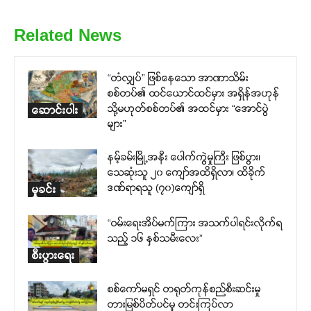
Related News
“တံလျှပ်” ဖြစ်နေသော အာဏာသိမ်း
စစ်တပ်၏ ထင်ယောင်ထင်မှား အရှိန်အဟုန်
သို့မဟုတ်စစ်တပ်၏ အထင်မှား “အောင်ပွဲ
ဆောင်းပါး
များ”
နမ့်ခမ်းမြို့အနီး ပေါက်ကွဲမှုကြီး ဖြစ်ပွား၊
သေဆုံးသူ ၂၀ ကျော်အထိရှိလာ၊ ထိခိုက်
ဒဏ်ရာရသူ (၇၀)ကျော်ရှိ
မှုခင်း
“ဝမ်းရေးအိပ်မက်ကြား အသက်ပါရင်းလိုက်ရ
သည့် ၁၆ နှစ်သမီးလေး”
စီးပွားရေး
စစ်ကော်မရှင် တရုတ်ကုန်စည်စီးဆင်းမှု
တားမြစ်ပိတ်ပင်မှု တင်းကြပ်လာ