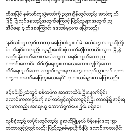
ထိုအပြင် နှစ်သစ်ကူးပွဲတော်ကို ညအချိန်တွင်လည်း အသံကျယ်
ဖြင့် ပြုလုပ်နေသည့်အတွက်ကြောင့် ပြည်သူများအတွက် ည
အိပ်ရေး ပျက်စေကြောင်း ဒေသခံများက ပြောသည်။
“နှစ်သစ်ကူး လုပ်တာတာ့ မပြောပါဘူး။ ဒါမဲ့ အသံတွေ အကျယ်ကြီး
ပဲ။ သီချင်းကလည်း လူမျိုးပေါင်းစုံ တက်ဆိုကြတယ်။ သူက မြို့နဲ့
လည်း နီးတယ်လေ။ အသံတွေက အရမ်းကျယ်တော့ ည
ကောင်းကောင်း အိပ်လို့မရဘူး။ ကလေးကော၊ လူကြီးကော
အိပ်ရေးပျက်တော့ ကျောင်းသွားရတာတွေ၊ အလုပ်သွားလုပ် ရတာ
တွေက အဆင်မပြေဘူးလေနော်” ဟု ဒေသခံများက ပြောသည်။
နမ့်ခမ်းမြို့ထဲတွင် စစ်တပ်က အာဏာသိမ်းပြီးနောက်ပိုင်း
လောင်းကစားဝိုင်းကို ပေါ်တင်ဖွင့်လှစ်လာခွင့်ရှိပြီး တာဝန်ရှိ အစိုးရ
များကလည်း အရေးယူ ဆောက်ရွက်ပေးခြင်း မရှိပေ။
လွန်ခဲ့သည့် လပိုင်းတွင်လည်း မူဆယ်မြို့နယ် ဝိန်းနန်းကျေးရွာ
တံတားဖွင့်ပွဲတွင်လည်း ပြည်သူ့စစ်များဦးစီးပြီး လောင်းကစားဝိုင်း