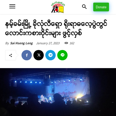
Donate
နမ့်ခမ်းမြို့ ခိုလုံလီရှော ရိုးရာဓလေ့ပွဲတွင်
လောင်းကစားဝိုင်းများ ဖွင့်လှစ်
January 27, 2023
162
By
Sai Hseng Leng