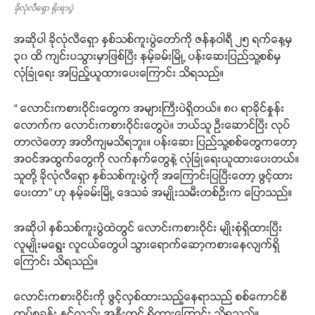
ခိုလုံလီရှော ရိုးရာပွဲ
အဆိုပါ ခိုလုံလီရှော နှစ်သစ်ကူးပွဲတော်ကို ဇန်နဝါရီ ၂၅ ရက်နေ့မှ
၃၀ ထိ ကျင်းပသွားမှာဖြစ်ပြီး နမ့်ခမ်းမြို့ ပန်းဆေးပြည်သူ့စစ်မှ
လုံခြုံရေး အပြည့်ယူထားပေးကြောင်း သိရသည်။
“ လောင်းကစားဝိုင်းတွေက အများကြီးပဲရှိတယ်။ ၈၀ ရာခိုင်နှုန်း
လောက်က လောင်းကစားဝိုင်းတွေပဲ။ ဘယ်သူ ဦးဆောင်ပြီး လုပ်
တာလဲတော့ အတိကျမသိရဘူး။ ပန်းဆေး ပြည်သူ့စစ်တွေကတော့
အဝင်အထွက်တွေကို လက်နက်တွေနဲ့ လုံခြုံရေးယူထားပေးတယ်။
သူတို့ ခိုလုံလီရှော နှစ်သစ်ကူးပွဲကို အကြောင်းပြပြီးတော့ ဖွင့်ထား
ပေးတာ” ဟု နမ့်ခမ်းမြို့ ဒေသခံ အမျိုးသမီးတစ်ဦးက ပြောသည်။
အဆိုပါ နှစ်သစ်ကူးပွဲထဲတွင် လောင်းကစားဝိုင်း မျိုးစုံရှိထားပြီး
လူမျိုးမရွေး လူငယ်တွေပါ သွားရောက်ဆော့ကစားနေလျက်ရှိ
ကြောင်း သိရသည်။
လောင်းကစားဝိုင်းကို ဖွင့်လှစ်ထားသည့်နေရာသည် စစ်ကောင်စီ
တပ်စခန်း နှင့်လည်း အနီးတွင် ရှိထားကြောင်း သိရသည်။