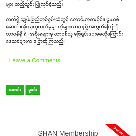
များ ထည့်သွင်း ပြုလုပ်ခဲ့သည်။
လက်ရှိ သျှမ်းပြည်တစ်ဝှမ်းထဲတွင် လောင်းကစားဝိုင်း၊ မူးယစ်
ဆေးဝါး၊ ခိုးယူလုယက်မှုများ ပိုများလာသည့် အတွက်ကြောင့်
တာဝန်ရှိ ရဲ ၊ အစိုးရများမှ တာဝန်ယူ ဖြေရှင်းပေးစေလိုကြောင်း
ဒေသခံများက ပြောဆိုကြသည်။
Leave a Comments
သတင်း
မှုခင်း
Support SHAN
promotion
SHAN Membership