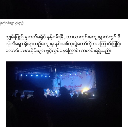
ခိုလုံလီရှော ရိုးရာပွဲ
သျှမ်းပြည် မူဆယ်ခရိုင် နမ့်ခမ်းမြို့ သာယာကုန်းကျေးရွာထဲတွင် ခို
လုံလီရှော ရိုးရာယဉ်ကျေးမှု နှစ်သစ်ကူးပွဲတော်ကို အကြောင်းပြပြီး
လောင်းကစားဝိုင်းများ ဖွင့်လှစ်နေကြောင်း သတင်းရရှိသည်။