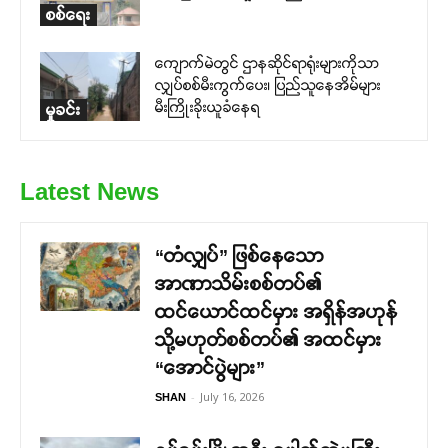
စစ်ရေး
ကျောက်မဲတွင် ဌာနဆိုင်ရာရုံးများကိုသာ
လျှပ်စစ်မီးကွက်ပေး၊ ပြည်သူနေအိမ်များ
မီးကြိုးခိုးယူခံနေရ
မှုခင်း
Latest News
“တံလျှပ်” ဖြစ်နေသော
အာဏာသိမ်းစစ်တပ်၏
ထင်ယောင်ထင်မှား အရှိန်အဟုန်
သို့မဟုတ်စစ်တပ်၏ အထင်မှား
“အောင်ပွဲများ”
-
July 16, 2026
SHAN