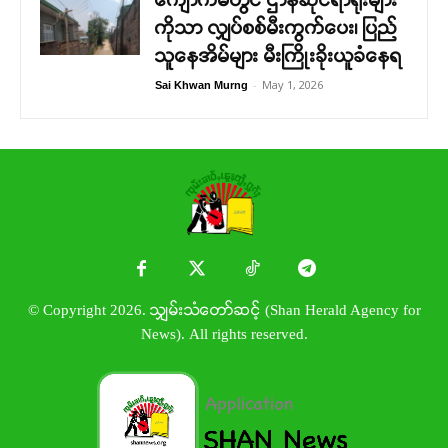
ကျောက်မဲတွင် ဌာနဆိုင်ရာရုံးများ
ကိုသာ လျှပ်စစ်မီးကွက်ပေး၊ ပြည်
သူနေအိမ်များ မီးကြိုးခိုးယူခံနေရ
-
May 1, 2026
Sai Khwan Murng
© Copyright 2026. သျှမ်းသံတော်ဆင့် (Shan Herald Agency for
News). All rights reserved.