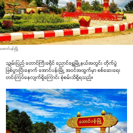
အောင်ပန်းမြို့
သျှမ်းပြည် တောင်ကြီးခရိုင် ညောင်ရွှေမြို့နယ်အတွင်း တိုက်ပွဲ
ဖြစ်ပွားပြီးနောက် အောင်ပန်းမြို့ အဝင်အထွက်မှာ စစ်ဆေးရေး
တင်းကြပ်နေလျက်ရှိကြောင်း စုံစမ်းသိရှိရသည်။