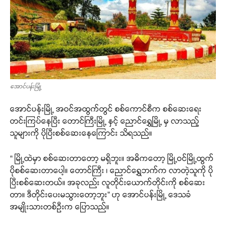
အောင်ပန်းမြို့
အောင်ပန်းမြို့ အဝင်အထွက်တွင် စစ်ကောင်စီက စစ်ဆေးရေး
တင်းကြပ်နေပြီး တောင်ကြီးမြို့ နှင့် ညောင်ရွှေမြို့ မှ လာသည့်
သူများကို ပိုပြီးစစ်ဆေးနေကြောင်း သိရသည်။
“ မြို့ထဲမှာ စစ်ဆေးတာတော့ မရှိဘူး။ အဓိကတော့ မြို့ဝင်မြို့ထွက်
ပိုစစ်ဆေးတာပေါ့။ တောင်ကြီး ၊ ညောင်ရွှေဘက်က လာတဲ့သူကို ပို
ပြီးစစ်ဆေးတယ်။ အခုလည်း လူတိုင်းယောက်တိုင်းကို စစ်ဆေး
တာ။ ဒီတိုင်းပေးမသွားတော့ဘူး” ဟု အောင်ပန်းမြို့ ဒေသခံ
အမျိုးသားတစ်ဦးက ပြောသည်။