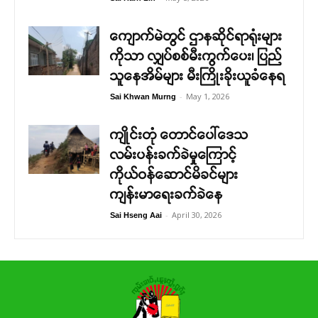
ကျောက်မဲတွင် ဌာနဆိုင်ရာရုံးများ
ကိုသာ လျှပ်စစ်မီးကွက်ပေး၊ ပြည်
သူနေအိမ်များ မီးကြိုးခိုးယူခံနေရ
-
May 1, 2026
Sai Khwan Murng
ကျိုင်းတုံ တောင်ပေါ်ဒေသ
လမ်းပန်းခက်ခဲမှုကြောင့်
ကိုယ်ဝန်ဆောင်မိခင်များ
ကျန်းမာရေးခက်ခဲနေ
-
April 30, 2026
Sai Hseng Aai