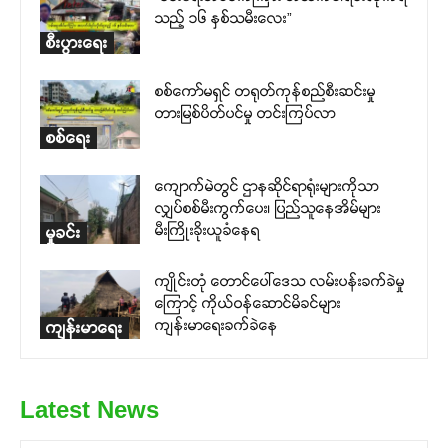
သည့် ၁၆ နှစ်သမီးလေး”
စီးပွားရေး
စစ်ကော်မရှင် တရုတ်ကုန်စည်စီးဆင်းမှု
တားမြစ်ပိတ်ပင်မှု တင်းကြပ်လာ
စစ်ရေး
ကျောက်မဲတွင် ဌာနဆိုင်ရာရုံးများကိုသာ
လျှပ်စစ်မီးကွက်ပေး၊ ပြည်သူနေအိမ်များ
မီးကြိုးခိုးယူခံနေရ
မှုခင်း
ကျိုင်းတုံ တောင်ပေါ်ဒေသ လမ်းပန်းခက်ခဲမှု
ကြောင့် ကိုယ်ဝန်ဆောင်မိခင်များ
ကျန်းမာရေးခက်ခဲနေ
ကျန်းမာရေး
Latest News