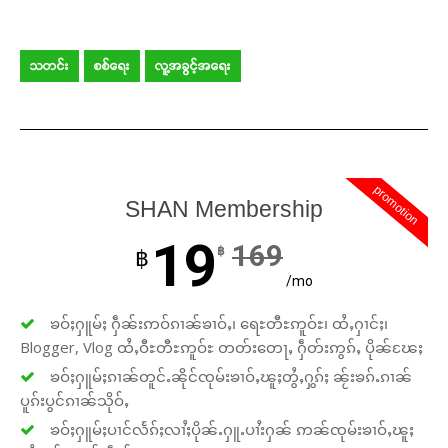
သတင်း
စစ်ရေး
လူ့အခွင့်အရေး
promotion
SHAN Membership
19
169
฿
฿
/mo
ၶဝ်ႈႁူမ်ႈ ႁဵၼ်းဢဝ်ၵၢၼ်ၶၢဝ်ႇ၊ ရေႊတီႊဢူဝ်ႊ၊ ထႆႇႁၢင်ႈ၊
Blogger, Vlog ထႆႇဝီႊတီႊဢူဝ်ႊ တတ်းတေႃႇ ႁဵတ်းဢွၵ်ႇ ပိုၼ်ၽႄႈ
ၶဝ်ႈႁူမ်ႈၵၢၼ်တူင်ႉၼိုင်ၸုမ်းၶၢဝ်ႇၽူႈတွႆႇႁွၵ်ႈ ၼႂ်းၶၵ်ႉၵၢၼ်
ပူၵ်းပွင်ၵၢၼ်သိုဝ်ႇ
ၶဝ်ႈႁူမ်ႈပၢင်လႅၵ်ႈလၢႆႈပိုၼ်ႉႁူႉပၢႆးႁၼ် ဢၼ်ၸုမ်းၶၢဝ်ႇၽူႈ