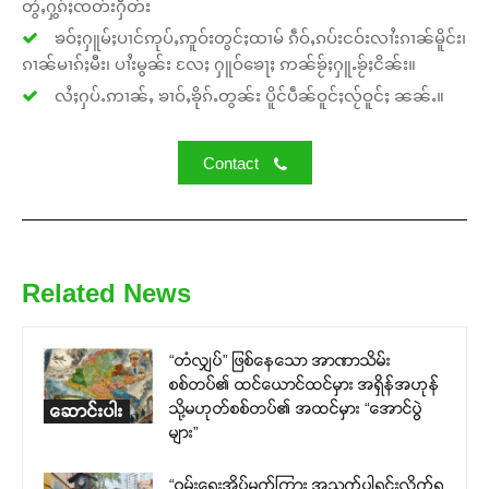
တွႆႇႁွၵ်ႈၸတ်းႁဵတ်း
ၶဝ်ႈႁူမ်ႈပၢင်ဢုပ်ႇဢူဝ်းတွင်ႈထၢမ် ၵဵဝ်ႇၵပ်းငဝ်းလၢႆးၵၢၼ်မိူင်း၊
ၵၢၼ်မၢၵ်ႈမီး၊ ပၢႆးမွၼ်း လႄႈ ႁူဝ်ၶေႃႈ ဢၼ်ၶႂ်ႈႁူႉၶႂ်ႈငိၼ်း။
လႆႈႁပ်ႉဢၢၼ်ႇ ၶၢဝ်ႇၶိုၵ်ႉတွၼ်း ပိူင်ပဵၼ်ဝူင်ႈလႂ်ဝူင်ႈ ၼၼ်ႉ။
Contact
Related News
“တံလျှပ်” ဖြစ်နေသော အာဏာသိမ်း
စစ်တပ်၏ ထင်ယောင်ထင်မှား အရှိန်အဟုန်
သို့မဟုတ်စစ်တပ်၏ အထင်မှား “အောင်ပွဲ
ဆောင်းပါး
များ”
“ဝမ်းရေးအိပ်မက်ကြား အသက်ပါရင်းလိုက်ရ