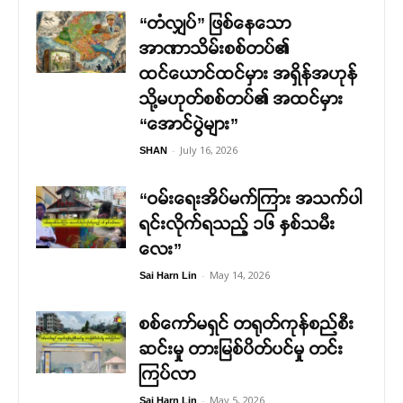
“တံလျှပ်” ဖြစ်နေသော
အာဏာသိမ်းစစ်တပ်၏
ထင်ယောင်ထင်မှား အရှိန်အဟုန်
သို့မဟုတ်စစ်တပ်၏ အထင်မှား
“အောင်ပွဲများ”
-
July 16, 2026
SHAN
“ဝမ်းရေးအိပ်မက်ကြား အသက်ပါ
ရင်းလိုက်ရသည့် ၁၆ နှစ်သမီး
လေး”
-
May 14, 2026
Sai Harn Lin
စစ်ကော်မရှင် တရုတ်ကုန်စည်စီး
ဆင်းမှု တားမြစ်ပိတ်ပင်မှု တင်း
ကြပ်လာ
-
May 5, 2026
Sai Harn Lin