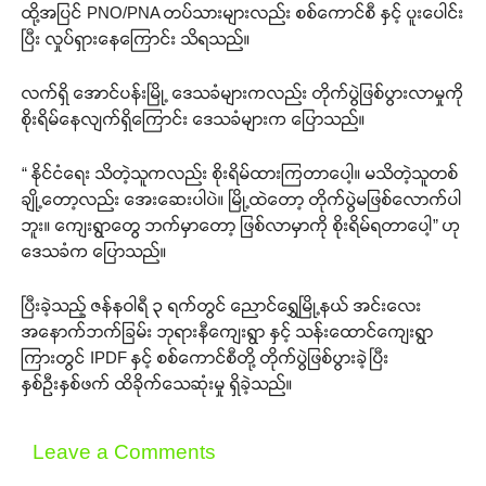
ထို့အပြင် PNO/PNA တပ်သားများလည်း စစ်ကောင်စီ နှင့် ပူးပေါင်း
ပြီး လှုပ်ရှားနေကြောင်း သိရသည်။
လက်ရှိ အောင်ပန်းမြို့ ဒေသခံများကလည်း တိုက်ပွဲဖြစ်ပွားလာမှုကို
စိုးရိမ်နေလျက်ရှိကြောင်း ဒေသခံများက ပြောသည်။
“ နိုင်ငံရေး သိတဲ့သူကလည်း စိုးရိမ်ထားကြတာပေါ့။ မသိတဲ့သူတစ်
ချို့တော့လည်း အေးဆေးပါပဲ။ မြို့ထဲတော့ တိုက်ပွဲမဖြစ်လောက်ပါ
ဘူး။ ကျေးရွာတွေ ဘက်မှာတော့ ဖြစ်လာမှာကို စိုးရိမ်ရတာပေါ့” ဟု
ဒေသခံက ပြောသည်။
ပြီးခဲ့သည့် ဇန်နဝါရီ ၃ ရက်တွင် ညောင်ရွှေမြို့နယ် အင်းလေး
အနောက်ဘက်ခြမ်း ဘုရားနီကျေးရွာ နှင့် သန်းထောင်ကျေးရွာ
ကြားတွင် IPDF နှင့် စစ်ကောင်စီတို့ တိုက်ပွဲဖြစ်ပွားခဲ့ပြီး
နှစ်ဦးနှစ်ဖက် ထိခိုက်သေဆုံးမှု ရှိခဲ့သည်။
Leave a Comments