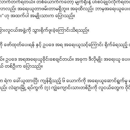
်လောက်တက်ရတယ်။ တစ်ယောက်ကတော့ မျက်ရိုးနဲ့ ပါးစပ်ချုပ်လိုက်ရတ
ေရောက်လာလည်း အရေးယူတာဖမ်းတာမရှိဘူး။ အခုထိလည်း ဘာမှအရေးယူပေးတ
” ဟု အထက်ပါ အမျိုးသားက ပြောသည်။
လူငယ်အဖွဲ့ကို သွားရိုက်ဖူးခဲ့ကြောင်းသိရသည်။
မှုကို ဖော်ထုတ်ပေးရန် နှင့် ဥပဒေ အရ အရေးယူသင့်ကြောင်း ရိုက်ခံရသ
တယ်။ ဥပဒေ အရအရေးယူခိုင်းစေချင်တယ်။ အခုက ဒီလိုမျိုး အရေးယူ ပေးတာ
ူငယ် တစ်ဦးက ပြောသည်။
းသာ ရဲက ခေါ်ယူထားပြီး ကျန်ရှိသည့် ၆ ယောက်ကို အရေးယူဆောင်ရွက်မှု
်း လဲချားမြို့ ရပ်ကွက် (၇) ကျွဲကျောင်းသားတစ်ဦးကို လူငယ်တွေက ဝိုင်းရ