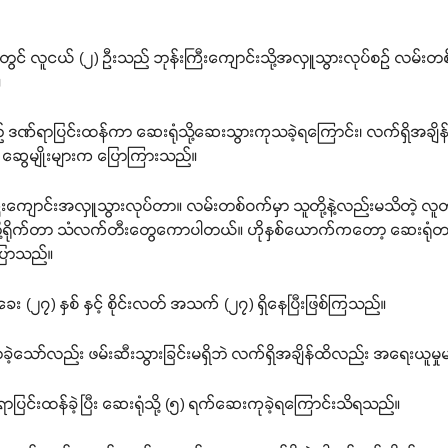
က်) တွင် လူငယ် (၂) ဦးသည် ဘုန်းကြီးကျောင်းသို့အလှူသွားလုပ်စဉ် လမ
။
သည် ဒဏ်ရာပြင်းထန်ကာ ဆေးရုံသို့ဆေးသွားကုသခဲ့ရကြောင်း၊ လက်ရှိအချိန
 ဆွေမျိုးများက ပြောကြားသည်။
ကျောင်းအလှူသွားလုပ်တာ။ လမ်းတစ်ဝက်မှာ သူတို့နဲ့လည်းမသိတဲ့ လူတစ
သူတို့ရိုက်တာ သံလက်တီးတွေကောပါတယ်။ ဟိုနှစ်ယောက်ကတော့ ဆေးရုံတ
ပြောသည်။
း (၂၇) နှစ် နှင့် စိုင်းလတ် အသက် (၂၇) ရှိနေပြီးဖြစ်ကြသည်။
ှိလာခဲ့သော်လည်း ဖမ်းဆီးသွားခြင်းမရှိဘဲ လက်ရှိအချိန်ထိလည်း အရေးယူမှ
ာပြင်းထန်ခဲ့ပြီး ဆေးရုံသို့ (၅) ရက်ဆေးကုခဲ့ရကြောင်းသိရသည်။