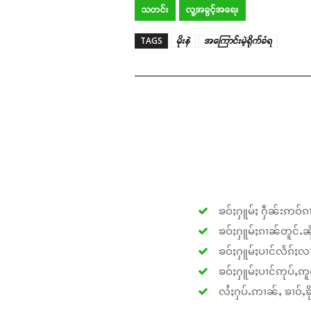
သတင်း
လူ့အခွင့်အရေး
TAGS
မိုးနဲ
အကြောင်းမဲ့ရိုက်ခံရ
ၶဝ်ႈႁူမ်ႈ ႁဵၼ်းဢဝ်ၵၢ
ၶဝ်ႈႁူမ်ႈၵၢၼ်တူင်ႉၼိုင
ၶဝ်ႈႁူမ်ႈပၢင်လႅၵ်ႈလၢ
ၶဝ်ႈႁူမ်ႈပၢင်ဢုပ်ႇဢူဝ
လႆႈႁပ်ႉဢၢၼ်ႇ ၶၢဝ်ႇၶိုၵ