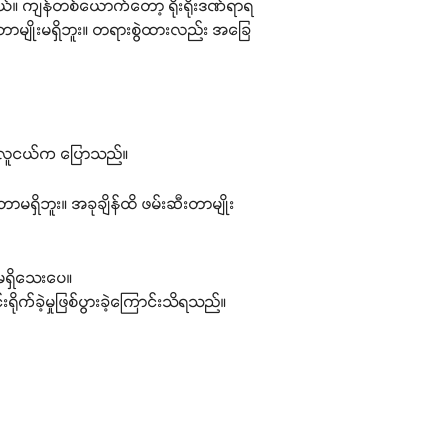
ယ်။ ကျန်တစ်ယောက်တော့ ရိုးရိုးဒဏ်ရာရ
ာမျိုးမရှိဘူး။ တရားစွဲထားလည်း အခြေ
ည့် လူငယ်က ပြောသည်။
မရှိဘူး။ အခုချိန်ထိ ဖမ်းဆီးတာမျိုး
 မရှိသေးပေ။
ိုက်ခဲ့မှုဖြစ်ပွားခဲ့ကြောင်းသိရသည်။