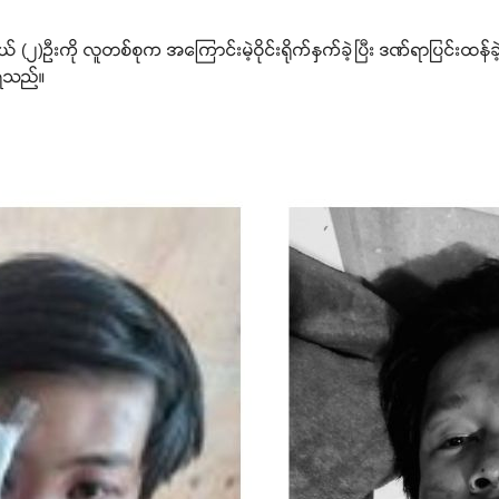
လူငယ် (၂)ဦးကို လူတစ်စုက အကြောင်းမဲ့ဝိုင်းရိုက်နှက်ခဲ့ပြီး ဒဏ်ရာပြင်းထန်
ိရသည်။