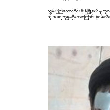
သျှမ်းပြည်တောင်ပိုင်း မိုးနဲမြို့နယ် မှ 
ကို အရေးယူမှုမရှိသေးကြောင်း စုံစမ်းသ