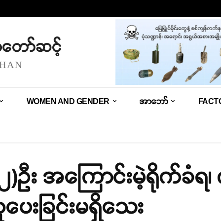
သံတော်ဆင့်
SHAN
WOMEN AND GENDER
အာဘော်
FACT
်(၂)ဦး အကြောင်းမဲ့ရိုက်ခံရ၊
ပေးခြင်းမရှိသေး