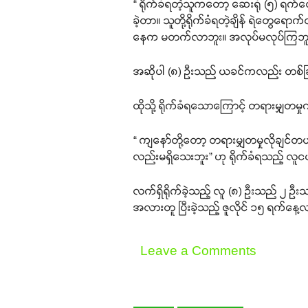
“ ရိုက်ခံရတဲ့သူကတော့ ဆေးရုံ (၅) ရက
ခဲ့တာ။ သူတို့ရိုက်ခံရတဲ့ချိန် ရဲတွ
နေက မတက်လာဘူး။ အလုပ်မလုပ်ကြဘူး
အဆိုပါ (၈) ဦးသည် ယခင်ကလည်း တစ်ခြား
ထိုသို့ ရိုက်ခံရသောကြောင့် တရားမျှတ
“ ကျနော်တို့တော့ တရားမျှတမှုလိုချင်
လည်းမရှိသေးဘူး” ဟု ရိုက်ခံရသည့် လ
လက်ရှိရိုက်ခဲ့သည့် လူ (၈) ဦးသည် ၂ ဦ
အလားတူ ပြီးခဲ့သည့် ဇူလိုင် ၁၅ ရက်နေ့လည
Leave a Comments