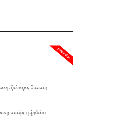
promotion
တေႃႇ ႁဵတ်းဢွၵ်ႇ ပိုၼ်ၽႄႈ
်ၶေႃႈ ဢၼ်ၶႂ်ႈႁူႉၶႂ်ႈငိၼ်း။