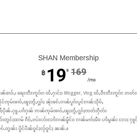
SHAN Membership
19
169
฿
฿
/mo
ၼ်ၶၢဝ်ႇ၊ ရေႊတီႊဢူဝ်ႊ၊ ထႆႇႁၢင်ႈ၊ Blogger, Vlog ထႆႇဝီႊတီႊဢူဝ်ႊ တတ်း
်ၸုမ်းၶၢဝ်ႇၽူႈတွႆႇႁွၵ်ႈ ၼႂ်းၶၵ်ႉၵၢၼ်ပူၵ်းပွင်ၵၢၼ်သိုဝ်ႇ
ႆႈပိုၼ်ႉႁူႉပၢႆးႁၼ် ဢၼ်ၸုမ်းၶၢဝ်ႇၽူႈတွႆႇႁွၵ်ႈၸတ်းႁဵတ်း
်းတွင်ႈထၢမ် ၵဵဝ်ႇၵပ်းငဝ်းလၢႆးၵၢၼ်မိူင်း၊ ၵၢၼ်မၢၵ်ႈမီး၊ ပၢႆးမွၼ်း လႄႈ ႁူဝ
်ႉတွၼ်း ပိူင်ပဵၼ်ဝူင်ႈလႂ်ဝူင်ႈ ၼၼ်ႉ။