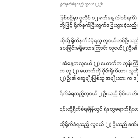
ရိုက်နှက်ခံရသည့် လူငယ် (၂)ဦး
ဖြစ်စဉ်မှာ ဇူလိုင် ၁၂ ရက်နေ့ (ဝါဝင်ရ
တို့ဖြင့် ရိုက်နှက်ပြီးထွက်ပြေးသွားခဲ့သည်
ထိုသို့ ရိုက်နှက်ခံခဲ့ရသူ လူငယ်တစ်ဦး
ပေးခြင်းမရှိသေးကြောင်း လူငယ်(၂)ဦး၏
“ အဲနေ့ကလူငယ် (၂) ယောက်က ဘုန်းကြီး
က လူ (၂) ယောက်ကို ဝိုင်းရိုက်တာ။ 
(၂) ဦး၏ ဆွေမျိုးဖြစ်သူ အမျိုးသား က 
ရိုက်ခံရသည့်လူငယ် ၂ ဦးသည် စိုင်းဟတ်ခေ
၎င်းတို့ရိုက်ခံရချိန်တွင် ရဲတွေရောက်ရ
ထိုရိုက်ခံရသည့် လူငယ် (၂) ဦးသည် ဒဏ်ရ