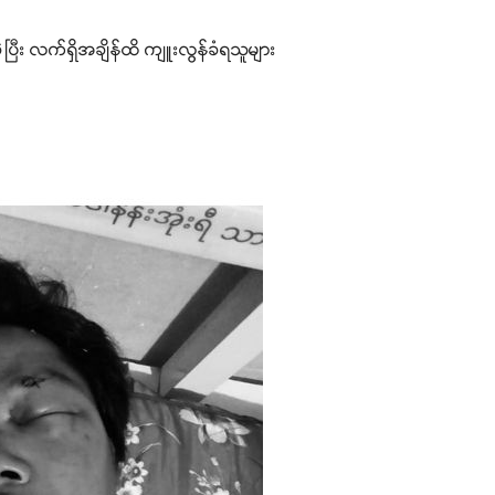
ခဲ့ပြီး လက်ရှိအချိန်ထိ ကျူးလွန်ခံရသူများ