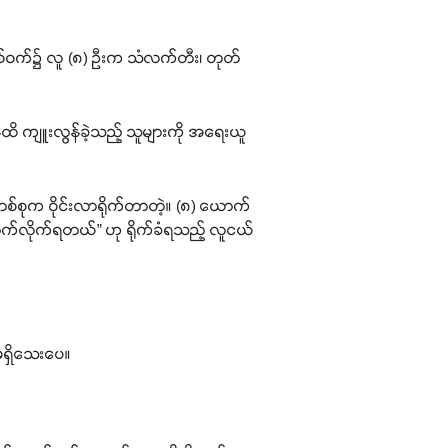
်းတစ်ဝက်၌ လူ (၈) ဦးက သံလက်တီး၊ တုတ်
်ထိ ကျူးလွန်ခဲ့သည့် သူများကို အရေးယူ
်စုက ဝိုင်းလာရိုက်တာတဲ့။ (၈) ယောက်
က်လိုက်ရတယ်” ဟု ရိုက်ခံရသည့် လူငယ်
ုမရှိသေးပေ။