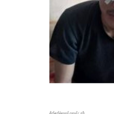
ရိုက်နှက်ခံရသည့် လူငယ် (၂)ဦး