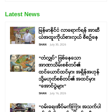
Latest News
မြန်မာနိုင်ငံ လာရောက်ရန် အာဆီ
ယံအထူးကိုယ်စားလှယ် စီစဉ်နေ
-
July 30, 2026
SHAN
“တံလျှပ်” ဖြစ်နေသော
အာဏာသိမ်းစစ်တပ်၏
ထင်ယောင်ထင်မှား အရှိန်အဟုန်
သို့မဟုတ်စစ်တပ်၏ အထင်မှား
“အောင်ပွဲများ”
-
July 16, 2026
SHAN
“ဝမ်းရေးအိပ်မက်ကြား အသက်ပါ