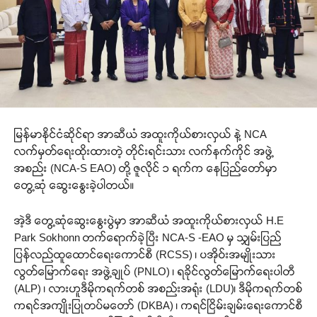
မြန်မာနိုင်ငံဆိုင်ရာ အာဆီယံ အထူးကိုယ်စားလှယ် နဲ့ NCA
လက်မှတ်ရေးထိုးထားတဲ့ တိုင်းရင်းသား လက်နက်ကိုင် အဖွဲ့
အစည်း (NCA-S EAO) တို့ ဇူလိုင် ၁ ရက်က နေပြည်တော်မှာ
တွေ့ဆုံ ဆွေးနွေးခဲ့ပါတယ်။
အဲ့ဒီ တွေ့ဆုံဆွေးနွေးပွဲမှာ အာဆီယံ အထူးကိုယ်စားလှယ် H.E
Park Sokhonn တက်ရောက်ခဲ့ပြီး NCA-S -EAO မှ သျှမ်းပြည်
ပြန်လည်ထူထောင်ရေးကောင်စီ (RCSS) ၊ ပအိုဝ်းအမျိုးသား
လွတ်မြောက်ရေး အဖွဲ့ချုပ် (PNLO) ၊ ရခိုင်လွတ်မြောက်ရေးပါတီ
(ALP) ၊ လားဟူဒီမိုကရက်တစ် အစည်းအရုံး (LDU)၊ ဒီမိုကရက်တစ်
ကရင်အကျိုးပြုတပ်မတော် (DKBA) ၊ ကရင်ငြိမ်းချမ်းရေးကောင်စီ