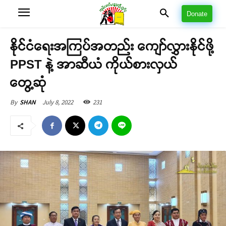
Donate
နိုင်ငံရေးအကြပ်အတည်း ကျော်လွှားနိုင်ဖို့
PPST နဲ့ အာဆီယံ ကိုယ်စားလှယ်
တွေ့ဆုံ
July 8, 2022
231
By
SHAN