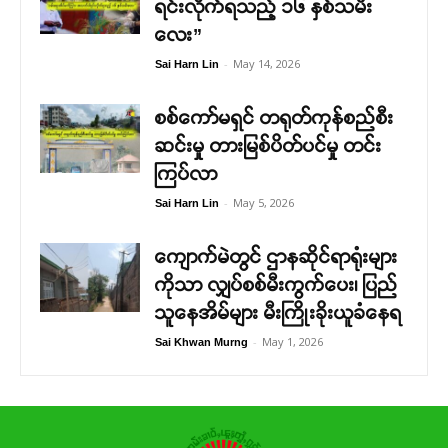
ရင်းလိုက်ရသည့် ၁၆ နှစ်သမီး
လေး”
-
May 14, 2026
Sai Harn Lin
စစ်ကော်မရှင် တရုတ်ကုန်စည်စီး
ဆင်းမှု တားမြစ်ပိတ်ပင်မှု တင်း
ကြပ်လာ
-
May 5, 2026
Sai Harn Lin
ကျောက်မဲတွင် ဌာနဆိုင်ရာရုံးများ
ကိုသာ လျှပ်စစ်မီးကွက်ပေး၊ ပြည်
သူနေအိမ်များ မီးကြိုးခိုးယူခံနေရ
-
May 1, 2026
Sai Khwan Murng