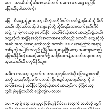
မေး – အာဆီယံကိုယ်စားလှယ်ဘက်ကကော ဘာတွေ တုံ့ပြန်
ပြောဆိုခဲ့ပါသလဲရှင့်။
ဖြေ – ဒီတွေ့ဆုံမှုကတော့ သိတဲ့အတိုင်းပါပဲ။ တစ်ဖွဲ့ချင်းဆီကို ဖိတ်
တယ်။ သို့သော်လည်းပဲ ကျနော်တို့ တိုင်းရင်းသားလက်နက်ကိုင်
အဖွဲ့ (၇) ဖွဲ့ကတော့ စုပေါင်းပြီး တက်နိုင်တဲ့အခင်းအကျင်းရှိတယ်။
တွေ့ဆုံတဲ့ အချိန်အတိုင်းအတာအရသော်လည်းကောင်း တွေ့ဆုံတဲ့
အခင်းအကျင်းအရ သော်လည်းကောင်း issue (အကြောင်းအရာ)
တစ်ခုကို အပြန်အလည် ညှိနှိုင်းဆွေးနွေးပြီးတော့ အကျေအလည်
ပြောဆိုနိုင်တဲ့ အဆင့်ရောက်ဖို့ အချိန်အကန့်အသတ်အရကတော့
အဲ့လောက်ထိ မလုပ်နိုင်ဘူး။
အဓိက ကတော့ သူ့ဘက်က ဘာတွေလုပ်မလဲဆို ပြောသွားတာရှိ
သလို ကျနော်တို့ဘက်ကလည်း ရှိစေချင်တဲ့အချက်တွေကို ဒါ
အပြန်အလှန် တင်ပြပြောဆိုတဲ့အခင်းအကျင်းက ပိုပြီးတော့
လွှမ်းမိုးမှုရှိတယ်လို့ ပြောလို့ရပါတယ်။
မေး – သူ နဲ့ ဆွေးနွေးမှုမှာ မြန်မာ့နိုင်ငံရေးအတွက် ဘယ်လို မျှော်