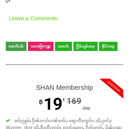
င့်။
Leave a Comments
ဆောင်းပါး
မေး/ဖြေကဏ္ဍ
သတင်း
ငြိမ်းချမ်းရေး
နိုင်ငံရေး
promotion
SHAN Membership
19
169
฿
฿
/mo
ၶဝ်ႈႁူမ်ႈ ႁဵၼ်းဢဝ်ၵၢၼ်ၶၢဝ်ႇ၊ ရေႊတီႊဢူဝ်ႊ၊ ထႆႇႁၢင်ႈ၊
Blogger, Vlog ထႆႇဝီႊတီႊဢူဝ်ႊ တတ်းတေႃႇ ႁဵတ်းဢွၵ်ႇ ပိုၼ်ၽႄႈ