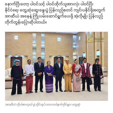
နောက်ပြီးတော့ ပါဝင်သင့် ပါဝင်ထိုက်သူအားလုံး ပါဝင်ပြီး
နိုင်ငံရေး တွေ့ဆုံဆွေးနွေးပွဲ ပြန်လည်စတင် ကျင်းပနိုင်ဖို့အတွက်
အာဆီယံ အနေနဲ့ ကြိုးပမ်းဆောင်ရွက်ပေးဖို့ အဲ့လိုမျိုး ပြန်လည်
တိုက်တွန်းပြောဆိုပါတယ်။
အာဆီယံ ကိုယ်စားလှယ် နဲ့ တိုင်းရင်းသားလက်နက်ကိုင်များ တွေ့ဆုံ