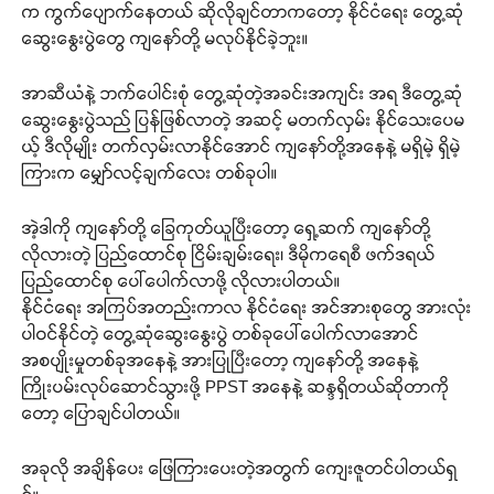
က ကွက်ပျောက်နေတယ် ဆိုလိုချင်တာကတော့ နိုင်ငံရေး တွေ့ဆုံ
ဆွေးနွေးပွဲတွေ ကျနော်တို့ မလုပ်နိုင်ခဲ့ဘူး။
အာဆီယံနဲ့ ဘက်ပေါင်းစုံ တွေ့ဆုံတဲ့အခင်းအကျင်း အရ ဒီတွေ့ဆုံ
ဆွေးနွေးပွဲသည် ပြန်ဖြစ်လာတဲ့ အဆင့် မတက်လှမ်း နိုင်သေးပေမ
ယ့် ဒီလိုမျိုး တက်လှမ်းလာနိုင်အောင် ကျနော်တို့အနေနဲ့ မရှိမဲ့ ရှိမဲ့
ကြားက မျှော်လင့်ချက်လေး တစ်ခုပါ။
အဲ့ဒါကို ကျနော်တို့ ခြေကုတ်ယူပြီးတော့ ရှေ့ဆက် ကျနော်တို့
လိုလားတဲ့ ပြည်ထောင်စု ငြိမ်းချမ်းရေး၊ ဒီမိုကရေစီ ဖက်ဒရယ်
ပြည်ထောင်စု ပေါ်ပေါက်လာဖို့ လိုလားပါတယ်။
နိုင်ငံရေး အကြပ်အတည်းကာလ နိုင်ငံရေး အင်အားစုတွေ အားလုံး
ပါဝင်နိုင်တဲ့ တွေ့ဆုံဆွေးနွေးပွဲ တစ်ခုပေါ်ပေါက်လာအောင်
အစပျိုးမှုတစ်ခုအနေနဲ့ အားပြုပြီးတော့ ကျနော်တို့ အနေနဲ့
ကြိုးပမ်းလုပ်ဆောင်သွားဖို့ PPST အနေနဲ့ ဆန္ဒရှိတယ်ဆိုတာကို
တော့ ပြောချင်ပါတယ်။
အခုလို အချိန်ပေး ဖြေကြားပေးတဲ့အတွက် ကျေးဇူတင်ပါတယ်ရှ