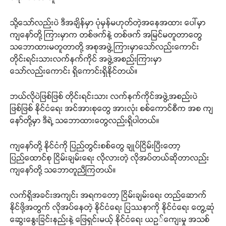
သို့သော်လည်းပဲ ဒီအချိန်မှာ ပုံမှန်မဟုတ်တဲ့အနေအထား ပေါ်မှာ
ကျနော်တို့ ကြားမှာက တစ်ဖက်နဲ့ တစ်ဖက် အမြင်မတူတာတွေ
သဘောထားမတူတာတို့ အစုအဖွဲ့ကြားမှာသော်လည်းကောင်း
တိုင်းရင်းသားလက်နက်ကိုင် အဖွဲ့အစည်းကြားမှာ
သော်လည်းကောင်း ရှိကောင်းရှိနိုင်တယ်။
ဘယ်လိုပဲဖြစ်ဖြစ် တိုင်းရင်းသား လက်နက်ကိုင်အဖွဲ့အစည်းပဲ
ဖြစ်ဖြစ် နိုင်ငံရေး အင်အားစုတွေ အားလုံး စစ်ကောင်စီက အစ ကျ
နော်တို့မှာ ဒီရဲ့ သဘောထားတွေလည်းရှိပါတယ်။
ကျနော်တို့ နိုင်ငံကို ပြည်တွင်းစစ်တွေ ချုပ်ငြိမ်းပြီးတော့
ပြည်ထောင်စု ငြိမ်းချမ်းရေး လိုလားတဲ့ လိုအပ်တယ်ဆိုတာလည်း
ကျနော်တို့ သဘောတူညီကြတယ်။
လက်ရှိအခင်းအကျင်း အရကတော့ ငြိမ်းချမ်းရေး တည်ဆောက်
နိုင်ဖို့အတွက် လိုအပ်နေတဲ့ နိုင်ငံရေး ပြဿနာကို နိုင်ငံရေး တွေ့ဆုံ
ဆွေးနွေးခြင်းနည်းနဲ့ ဖြေရှင်းမယ့် နိုင်ငံရေး ယဥ်ကျေးမှု အသစ်