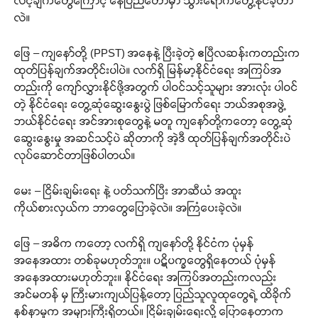
လင့်ချက်တွေကြောင့် နေပြည်တော်မှာ သွားရောက်တွေ့နိုင်ခဲ့တာ
လဲ။
ဖြေ – ကျနော်တို့ (PPST) အနေနဲ့ ပြီးခဲ့တဲ့ ဧပြီလဆန်းကတည်းက
ထုတ်ပြန်ချက်အတိုင်းပါပဲ။ လက်ရှိ မြန်မာ့နိုင်ငံရေး အကြပ်အ
တည်းကို ကျော်လွှားနိုင်ဖို့အတွက် ပါဝင်သင့်သူများ အားလုံး ပါဝင်
တဲ့ နိုင်ငံရေး တွေ့ဆုံဆွေးနွေးပွဲ ဖြစ်မြောက်ရေး ဘယ်အစုအဖွဲ့
ဘယ်နိုင်ငံရေး အင်အားစုတွေနဲ့ မတူ ကျနော်တို့ကတော့ တွေ့ဆုံ
ဆွေးနွေးမှု အဆင်သင့်ပဲ ဆိုတာကို အဲ့ဒီ ထုတ်ပြန်ချက်အတိုင်းပဲ
လုပ်ဆောင်တာဖြစ်ပါတယ်။
မေး – ငြိမ်းချမ်းရေး နဲ့ ပတ်သက်ပြီး အာဆီယံ အထူး
ကိုယ်စားလှယ်က ဘာတွေပြောခဲ့လဲ။ အကြံပေးခဲ့လဲ။
ဖြေ – အဓိက ကတော့ လက်ရှိ ကျနော်တို့ နိုင်ငံက ပုံမှန်
အနေအထား တစ်ခုမဟုတ်ဘူး။ ပဋိပက္ခတွေရှိနေတယ် ပုံမှန်
အနေအထားမဟုတ်ဘူး။ နိုင်ငံရေး အကြပ်အတည်းကလည်း
အင်မတန် မှ ကြီးမားကျယ်ပြန့်တော့ ပြည်သူလူထုတွေရဲ့ ထိခိုက်
နစ်နာမှုက အများကြီးရှိတယ်။ ငြိမ်းချမ်းရေးလို့ ပြောနေတာက