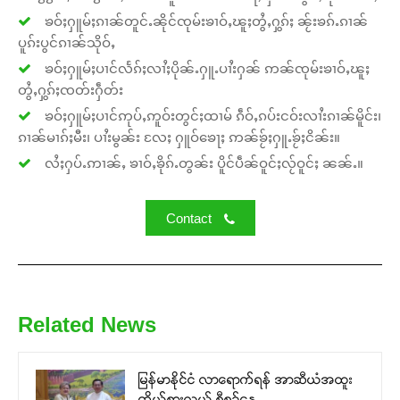
ၶဝ်ႈႁူမ်ႈၵၢၼ်တူင်ႉၼိုင်ၸုမ်းၶၢဝ်ႇၽူႈတွႆႇႁွၵ်ႈ ၼႂ်းၶၵ်ႉၵၢၼ်
ပူၵ်းပွင်ၵၢၼ်သိုဝ်ႇ
ၶဝ်ႈႁူမ်ႈပၢင်လႅၵ်ႈလၢႆႈပိုၼ်ႉႁူႉပၢႆးႁၼ် ဢၼ်ၸုမ်းၶၢဝ်ႇၽူႈ
တွႆႇႁွၵ်ႈၸတ်းႁဵတ်း
ၶဝ်ႈႁူမ်ႈပၢင်ဢုပ်ႇဢူဝ်းတွင်ႈထၢမ် ၵဵဝ်ႇၵပ်းငဝ်းလၢႆးၵၢၼ်မိူင်း၊
ၵၢၼ်မၢၵ်ႈမီး၊ ပၢႆးမွၼ်း လႄႈ ႁူဝ်ၶေႃႈ ဢၼ်ၶႂ်ႈႁူႉၶႂ်ႈငိၼ်း။
လႆႈႁပ်ႉဢၢၼ်ႇ ၶၢဝ်ႇၶိုၵ်ႉတွၼ်း ပိူင်ပဵၼ်ဝူင်ႈလႂ်ဝူင်ႈ ၼၼ်ႉ။
Contact
Related News
မြန်မာနိုင်ငံ လာရောက်ရန် အာဆီယံအထူး
ကိုယ်စားလှယ် စီစဉ်နေ