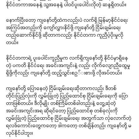
နိုင်ငံတကာအနေနဲ့ သူ့အနေနဲ့ ပါဝင်ပူးပေါင်းလိုတဲ့ ဆန္ဒရှိတယ်။
နောက်ပြီးတော့ ကျနော်တို့ထဲကလည်းပဲ လက်ရှိ မြန်မာ့နိုင်ငံရေး
အကြပ်အတည်းကို ကျော်လွှားနိုင်ဖို့ ကျနော်တို့ ငြိမ်းချမ်းရေး
တည်ဆောက်နိုင်ဖို့ ဆိုတာကလည်း နိုင်ငံတကာ ကူညီပံ့ပိုးမှုလို
တယ်။
နိုင်ငံတကာရဲ့ ပူးပေါင်းကူညီမှုက လက်ရှိကျနော်တို့ နိုင်ငံမှာရှိနေ
တဲ့ ပကတိ နိုင်ငံရေး အခင်းအကျင်းနဲ့ လည်း လိုက်လျောညီထွေမှု
ရှိဖို့ကိုလည်း ကျနော်တို့ ထည့်သွင်းစဥ်းစားဖို့ လိုအပ်တယ်။
ကျနော်တို့ ပြောနေတဲ့ ငြိမ်းချမ်းရေးဆိုတာကလည်း ဒီတစ်
တိုင်းပြည်လုံးကို လွှမ်းခြုံတဲ့ ပြည်ထောင်စု ငြိမ်းချမ်းရေးကို ပြော
တာဖြစ်တယ်။ ဒီလိုမျိုး တစ်ကြိမ်တစ်ခါတည်းနဲ့ တွေ့ဆုံတဲ့
အခင်းအကျင်းအရ ဆိုရင်တော့ ပြည်ထောင်စု တစ်ခုလုံးကို
လွှမ်းခြုံတဲ့ ပြည်ထောင်စု ငြိမ်းချမ်းရေး အတွက်သာ လုံလောက်တဲ့
ရလဒ်ကောင်းတွေကတော့ ဒါကတော့ တစ်ချိန်တည်း ကျနော်တို့ မ
လုပ်နိုင်ပါဘူး။