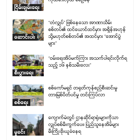
ငြိမ်းချမ်းရေး
“တံလျှပ်” ဖြစ်နေသော အာဏာသိမ်း
စစ်တပ်၏ ထင်ယောင်ထင်မှား အရှိန်အဟုန်
သို့မဟုတ်စစ်တပ်၏ အထင်မှား “အောင်ပွဲ
ဆောင်းပါး
များ”
“ဝမ်းရေးအိပ်မက်ကြား အသက်ပါရင်းလိုက်ရ
သည့် ၁၆ နှစ်သမီးလေး”
စီးပွားရေး
စစ်ကော်မရှင် တရုတ်ကုန်စည်စီးဆင်းမှု
တားမြစ်ပိတ်ပင်မှု တင်းကြပ်လာ
စစ်ရေး
ကျောက်မဲတွင် ဌာနဆိုင်ရာရုံးများကိုသာ
လျှပ်စစ်မီးကွက်ပေး၊ ပြည်သူနေအိမ်များ
မီးကြိုးခိုးယူခံနေရ
မှုခင်း