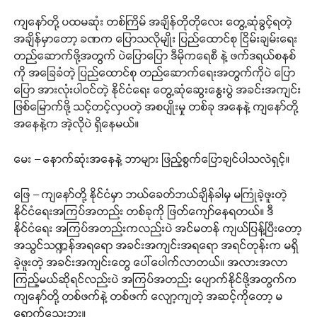
ကျနော်တို့ ပထမဆုံး တစ်ကြိမ် အချိန်တိုတိုလေး တွေ့ဆုံခွင့်ရတဲ့
အချိန်မှာတော့ ခဏက ပြောသလိုမျိုး ပြည်ထောင်စု ငြိမ်းချမ်းရေး
တည်ဆောက်ဖို့အတွက် ပဲပြောပြော ဒီမိုကရေစီ နဲ့ ဖက်ဒရယ်စနစ်
ကို အခြေခံတဲ့ ပြည်ထောင်စု တည်ဆောက်ရေးအတွက်ကိုပဲ ပြော
ပြော အားလုံးပါဝင်တဲ့ နိုင်ငံရေး တွေ့ဆုံဆွေးနွေးပွဲ အခင်းအကျင်း
ဖြစ်မြောက်ဖို့ သင့်တင့်လှပတဲ့ အစပျိုးမှု တစ်ခု အနေနဲ့ ကျနော်တို့
အနေနဲ့က အဲ့လိုပဲ ရှိနေမယ်။
မေး – နောက်ဆုံးအနေနဲ့ ဘာများ ဖြည့်စွက်ပြောချင်ပါသလဲရှင့်။
ဖြေ – ကျနော်တို့ နိုင်ငံမှာ ဘယ်ခေတ်ဘယ်ချိန်ခါမှ မကြုံခဲ့ဖူးတဲ့
နိုင်ငံရေးအကြပ်အတည်း တစ်ခုကို ဖြတ်ကျော်နေရတယ်။ ဒီ
နိုင်ငံရေး အကြပ်အတည်းကလည်းပဲ အင်မတန် ကျယ်ပြန့်ပြီးတော့
အသွင်သဏ္ဍန်အရရော အခင်းအကျင်းအရရော အရင်တုန်းက မရှိ
ခဲ့ဖူးတဲ့ အခင်းအကျင်းတွေ ပေါ်ပေါက်လာတယ်။ အလားအလာ
ကြည့်မယ်ဆိုရင်လည်းပဲ အကြပ်အတည်း ပျောက်နိုင်ဖို့အတွက်က
ကျနော်တို့ တစ်ဖက်နဲ့ တစ်ဖက် လျော့ကျတဲ့ အဆင့်ကိုတော့ မ
ရောက်သေးဘူး။