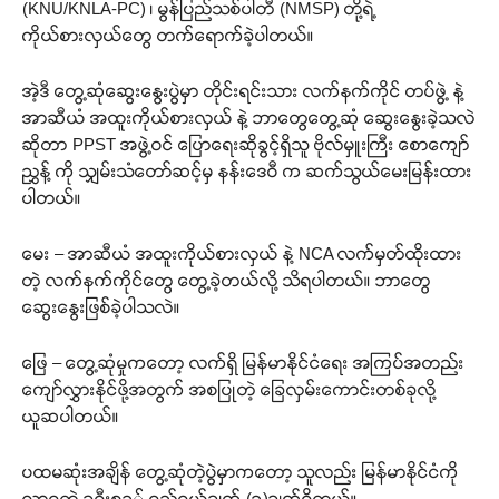
(KNU/KNLA-PC) ၊ မွန်ပြည်သစ်ပါတီ (NMSP) တို့ရဲ့
ကိုယ်စားလှယ်တွေ တက်ရောက်ခဲ့ပါတယ်။
အဲ့ဒီ တွေ့ဆုံဆွေးနွေးပွဲမှာ တိုင်းရင်းသား လက်နက်ကိုင် တပ်ဖွဲ့ နဲ့
အာဆီယံ အထူးကိုယ်စားလှယ် နဲ့ ဘာတွေတွေ့ဆုံ ဆွေးနွေးခဲ့သလဲ
ဆိုတာ PPST အဖွဲ့ဝင် ပြောရေးဆိုခွင့်ရှိသူ ဗိုလ်မှူးကြီး စောကျော်
ညွှန့် ကို သျှမ်းသံတော်ဆင့်မှ နန်းဒေဝီ က ဆက်သွယ်မေးမြန်းထား
ပါတယ်။
မေး – အာဆီယံ အထူးကိုယ်စားလှယ် နဲ့ NCA လက်မှတ်ထိုးထား
တဲ့ လက်နက်ကိုင်တွေ တွေ့ခဲ့တယ်လို့ သိရပါတယ်။ ဘာတွေ
ဆွေးနွေးဖြစ်ခဲ့ပါသလဲ။
ဖြေ – တွေ့ဆုံမှုကတော့ လက်ရှိ မြန်မာနိုင်ငံရေး အကြပ်အတည်း
ကျော်လွှားနိုင်ဖို့အတွက် အစပြုတဲ့ ခြေလှမ်းကောင်းတစ်ခုလို့
ယူဆပါတယ်။
ပထမဆုံးအချိန် တွေ့ဆုံတဲ့ပွဲမှာကတော့ သူလည်း မြန်မာနိုင်ငံကို
လာရတဲ့ ခရီးစဥ် ရည်ရွယ်ချက် (၃)ချက်ရှိတယ်။