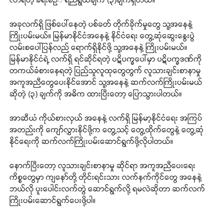
အခုလက်ရှိ ဖြစ်ပေါ်နေတဲ့ ပစ်ခတ် တိုက်ခိုက်မှုတွေ သူ့အနေနဲ့
ကြိုးပမ်းမယ်။ မြန်မာနိုင်ငံအနေနဲ့ နိုင်ငံရေး တွေ့ဆုံဆွေးနွေးပွဲ
လမ်းစပေါ်ပြန်လည် ရောက်ရှိနိုင်ဖို့ သူ့အနေနဲ့ ကြိုးပမ်းမယ်။
မြန်မာနိုင်ငံရဲ့ လက်ရှိ ရင်ဆိုင်ရတဲ့ ပဋိပက္ခပေါ်မှာ ပဋိပက္ခဒဏ်ကို
တကယ်ခံစားနေရတဲ့ ပြည်သူလူထုတွေတွက် လူသားချင်းစာနာမှု
အကူအညီတွေပေးနိုင်အောင် သူ့အနေနဲ့ ဆက်လက်ကြိုးပမ်းမယ်
ဆိုတဲ့ (၃) ချက်ကို အဓိက ထားပြီးတော့ ပြောသွားပါတယ်။
အာဆီယံ ကိုယ်စားလှယ် အနေနဲ့ လက်ရှိ မြန်မာ့နိုင်ငံရေး အကြပ်
အတည်းကို ကျော်လွှားနိုင်ဖို့က တွေ့သင့် တွေ့ထိုက်တွေနဲ့ တွေ့ဆုံ
နိုင်ရေးကို ဆက်လက်ကြိုးပမ်းဆောင်ရွက်ဖို့လိုပါတယ်။
နောက်ပြီးတော့ လူသားချင်းစာနာမှု ဆိုင်ရာ အကူအညီပေးရေး
ကိစ္စတွေမှာ ကျနော်တို့ တိုင်းရင်းသား လက်နက်ကိုင်တွေ အနေနဲ့
ဘယ်လို ပူးပေါင်းလက်တွဲ ဆောင်ရွက်လို့ ရမလဲဆိုတာ ဆက်လက်
ကြိုးပမ်းဆောင်ရွက်ပေးဖို့ပါ။