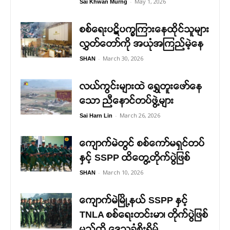
-
May 1, 2026
Sai Khwan Murng
စစ်ရေးပဋိပက္ခကြားနေထိုင်သူများ
လွှတ်တော်ကို အယုံအကြည်မဲ့နေ
-
March 30, 2026
SHAN
လယ်ကွင်းများထဲ ရွှေတူးဖော်နေ
သော ညီနောင်တပ်ဖွဲ့များ
-
March 26, 2026
Sai Harn Lin
ကျောက်မဲတွင် စစ်ကော်မရှင်တပ်
နှင့် SSPP ထိတွေ့တိုက်ပွဲဖြစ်
-
March 10, 2026
SHAN
ကျောက်မဲမြို့နယ် SSPP နှင့်
TNLA စစ်ရေးတင်းမာ၊ တိုက်ပွဲဖြစ်
မည်ကို ဒေသခံစိုးရိမ်