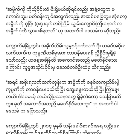
“အမှိုက်ကို ကိုယ့်ဝိုင်းထဲ မီးရှို့မယ်ဆိုရင်လည်း အနံ့တွေက မ
ကောင်းဘူး၊ ပတ်ဝန်းကျင်အတွက်လည်း အဆင်မပြေဘူး၊ အဲ့တော့
အမှိုက်ကို စုပြီး (၃/၄)ရက်တစ်ကြိမ် သျှမ်းကျောင်းကြီးနောက်က
အမှိုက်ပုံထိ သွားပစ်ရတယ်” ဟု အထက်ပါ ဒေသခံက ဆိုသည်။
ကျောက်မဲမြို့တွင်း အမှိုက်သိမ်းယူမှုနှင့်ပတ်သက်ပြီး ယခင်အစိုးရ
လက်ထက်က ကုမ္ပဏီတစ်ခုအား တာဝန်ပေးရန် ညှိနှိုင်းမှုရှိခဲ့
သော်လည်း ယနေ့အချိန်ထိ အကောင်အထည် မဖော်နိုင်သေး
ကြောင်း လူမှုအသိုင်းဝိုင်းမှ ဒေသခံတစ်ဦးထံမှ သိရသည်။
“အရင် အစိုးရလက်ထက်တုန်းက အမှိုက်ကို စနစ်တကျသိမ်းဖို့
ကုမ္ပဏီကို တာဝန်ပေးမယ်ဆိုပြီး ဆွေးနွေးတယ်ဆိုပြီး ကြားဖူး
တယ်၊ ဒါပေမယ့် ဘယ်လိုပြဿနာတွေ ရှိခဲ့လဲတော့ သေခြာမသိ
ဘူး၊ ခုထိ အကောင်အထည် မဖော်နိုင်သေးဘူး” ဟု အထက်ပါ
ဒေသခံ က ပြောသည်။
ကျောက်မဲမြို့တွင် ၂၀၁၄ ခုနှစ် သန်းခေါင်စာရင်းအရ လူဦးရေ
(၄)သိန်းဝန်းကျင်နေထိုင်လျက်ရှိကြောင်း သိရသည်။