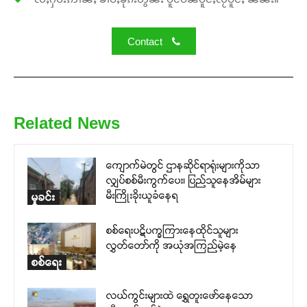
Contact
Related News
ကျောက်မဲတွင် ဌာနဆိုင်ရာရုံးများကိုသာ
လျှပ်စစ်မီးကွက်ပေး၊ ပြည်သူနေအိမ်များ
မီးကြိုးခိုးယူခံနေရ
မှုခင်း
စစ်ရေးပဋိပက္ခကြားနေထိုင်သူများ
လွှတ်တော်ကို အယုံအကြည်မဲ့နေ
စစ်ရေး
လယ်ကွင်းများထဲ ရွှေတူးဖော်နေသော