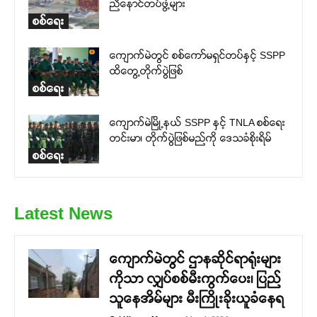
ညီနောင်တပ်ဖွဲ့များ
စစ်ရေး
ကျောက်မဲတွင် စစ်ကော်မရှင်တပ်နှင့် SSPP
ထိတွေ့တိုက်ပွဲဖြစ်
စစ်ရေး
ကျောက်မဲမြို့နယ် SSPP နှင့် TNLA စစ်ရေး
တင်းမာ၊ တိုက်ပွဲဖြစ်မည်ကို ဒေသခံစိုးရိမ်
စစ်ရေး
Latest News
ကျောက်မဲတွင် ဌာနဆိုင်ရာရုံးများ
ကိုသာ လျှပ်စစ်မီးကွက်ပေး၊ ပြည်
သူနေအိမ်များ မီးကြိုးခိုးယူခံနေရ