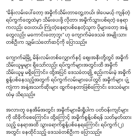
“မိန်းလမ်းပေါ်တော့ အမှိုက်သိမ်းတာတွေ့တယ်၊ ဒါပေမယ့် ကျန်တဲ့
ရပ်ကွက်တွေထဲမှာ သိမ်းပေးဖို့ လိုတာ၊ အမှိုက်သွားပစ်ရတဲ့ နေရာ
ကလည်း ဝေးတယ်၊ ကြုံတဲ့နေရာပစ်နေတဲ့သူက ပိုများတော့ အနံ့
တွေလည်း မကောင်းတော့ဘူး” ဟု ကျောက်မဲဒေသခံ အမျိုးသား
တစ်ဦးက သျှမ်းသံတော်ဆင့်ကို ပြောသည်။
ကျောက်မဲမြို့ မိန်းလမ်းတစ်လျှောက်နှင့် ဈေးအနီးတို့တွင် အမှိုက်
သိမ်းယူမှုများ ရှိသော်လည်း ရပ်ကွက်များအတွင်းထိ အမှိုက်
သိမ်းယူမှု မရှိကြောင်း၊ ထို့အပြင် ဒေသခံတချို့ စည်းကမ်းမဲ့ အမှိုက်
စွန့်ပစ်နေသည့်အတွက် ရပ်ကွက်လမ်းများပေါ်တွင် အမှိုက်များ ပျံ့
ကျဲကာ အနံ့အသက်ဆိုးများ ထွက်နေတာဖြစ်ကြောင်း ဒေသခံများ
ထံမှ သိရသည်။
အလားတူ နေအိမ်အတွင်း အမှိုက်များမီးရှို့ပါက ပတ်ဝန်းကျင်များ
ကို ထိခိုက်စေကြောင်း၊ ထို့ကြောင့် အမှိုက်စွန့်ပစ်ရန် သတ်မှတ်ထား
သည့် နေရာအထိ သွားရောက်စွန့်ပစ်နေရကြောင်း ရပ်ကွက်(၂)
အတွင်း နေထိုင်သည့် ဒေသခံတစ်ဦးက ပြောသည်။