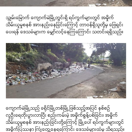
သျှမ်းမြောက် ကျောက်မဲမြို့တွင်းရှိ ရပ်ကွက်များတွင် အမှိုက်
သိမ်းယူမှုစနစ် အားနည်းနေခြင်းကြောင့် တာဝန်ရှိသူတို့မှ ဖြေရှင်း
ပေးရန် ဒေသခံများက မျှော်လင့်နေကြကြောင်း သတင်းရရှိသည်။
ကျောက်မဲမြို့သည် ခရိုင်မြို့တစ်မြို့ဖြစ်သည့်အပြင် နှစ်စဉ်
လူဦးရေတိုးပွားလာပြီး စည်းကမ်းမဲ့ အမှိုက်စွန့်ပစ်ခြင်း၊ အမှိုက်
သိမ်းယူမှုစနစ် အားနည်းခြင်းတို့ကြောင့် မြို့ပေါ် ရပ်ကွက်များတွင်
အမှိုက်ပြဿနာ ကြုံတွေ့နေရကြောင်း ဒေသခံများထံမှ သိရသည်။