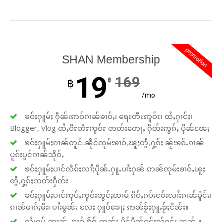
promotion
SHAN Membership
19
169
฿
฿
/mo
ၶဝ်ႈႁူမ်ႈ ႁဵၼ်းဢဝ်ၵၢၼ်ၶၢဝ်ႇ၊ ရေႊတီႊဢူဝ်ႊ၊ ထႆႇႁၢင်ႈ၊
Blogger, Vlog ထႆႇဝီႊတီႊဢူဝ်ႊ တတ်းတေႃႇ ႁဵတ်းဢွၵ်ႇ ပိုၼ်ၽႄႈ
ၶဝ်ႈႁူမ်ႈၵၢၼ်တူင်ႉၼိုင်ၸုမ်းၶၢဝ်ႇၽူႈတွႆႇႁွၵ်ႈ ၼႂ်းၶၵ်ႉၵၢၼ်
ပူၵ်းပွင်ၵၢၼ်သိုဝ်ႇ
ၶဝ်ႈႁူမ်ႈပၢင်လႅၵ်ႈလၢႆႈပိုၼ်ႉႁူႉပၢႆးႁၼ် ဢၼ်ၸုမ်းၶၢဝ်ႇၽူႈ
တွႆႇႁွၵ်ႈၸတ်းႁဵတ်း
ၶဝ်ႈႁူမ်ႈပၢင်ဢုပ်ႇဢူဝ်းတွင်ႈထၢမ် ၵဵဝ်ႇၵပ်းငဝ်းလၢႆးၵၢၼ်မိူင်း၊
ၵၢၼ်မၢၵ်ႈမီး၊ ပၢႆးမွၼ်း လႄႈ ႁူဝ်ၶေႃႈ ဢၼ်ၶႂ်ႈႁူႉၶႂ်ႈငိၼ်း။
လႆႈႁပ်ႉဢၢၼ်ႇ ၶၢဝ်ႇၶိုၵ်ႉတွၼ်း ပိူင်ပဵၼ်ဝူင်ႈလႂ်ဝူင်ႈ ၼၼ်ႉ။