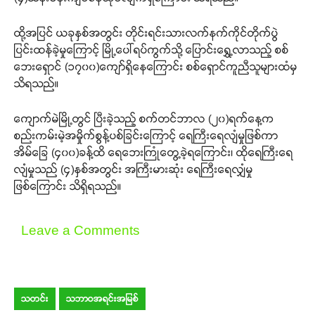
ထို့အပြင် ယခုနှစ်အတွင်း တိုင်းရင်းသားလက်နက်ကိုင်တိုက်ပွဲ
ပြင်းထန်ခဲ့မှုကြောင့် မြို့ပေါ်ရပ်ကွက်သို့ ပြောင်းရွှေ့လာသည့် စစ်
ဘေးရှောင် (၁၇၀၀)ကျော်ရှိနေကြောင်း စစ်ရှောင်ကူညီသူများထံမှ
သိရသည်။
ကျောက်မဲမြို့တွင် ပြီးခဲ့သည့် စက်တင်ဘာလ (၂၀)ရက်နေ့က
စည်းကမ်းမဲ့အမှိုက်စွန့်ပစ်ခြင်းကြောင့် ရေကြီးရေလျံမှုဖြစ်ကာ
အိမ်ခြေ (၄၀၀)ခန့်ထိ ရေဘေးကြုံတွေ့ခဲ့ရကြောင်း၊ ထိုရေကြီးရေ
လျံမှုသည် (၄)နှစ်အတွင်း အကြီးမားဆုံး ရေကြီးရေလျှံမှု
ဖြစ်ကြောင်း သိရှိရသည်။
Leave a Comments
သတင်း
သဘာဝအရင်းအမြစ်