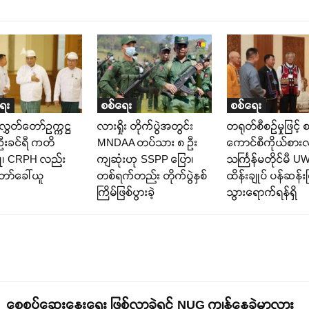
ရေး
စစ်ရေး
စစ်ရေး
လွှတ်တော်ဥက္ကဋ္ဌ
လားရှိုး တိုက်ပွဲအတွင်း
တရုတ်စီစဉ်မှုဖြင့် စ
ဦးခင်ရီ ကတိ
MNDAA တပ်သား ၈ ဦး
ကောင်စီကိုယ်စား
ြု၊ CRPH လည်း
ကျဆုံးဟု SSPP ပြော၊
သင်္ကြန်မတိုင်မီ 
ော်ခေါ်ယူ
တစ်ရက်တည်း တိုက်ပွဲနှစ်
ထိန်းချုပ် ပန်ဆန်းမြ
ကြိမ်ဖြစ်ပွားခဲ့
သွားရောက်ရန်ရှိ
စေ့စပ်ဆွေးနွေးရေး ဖြစ်လာခဲ့ရင် NUG ကျန်နေခဲ့မှာလား