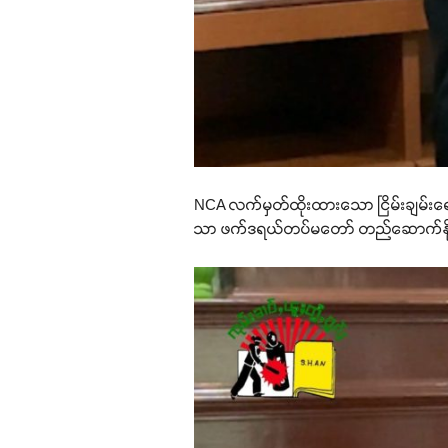
NCA လက်မှတ်ထိုးထားသော ငြိမ်းချမ်းရေးလ
သာ ဖက်ဒရယ်တပ်မတော် တည်ဆောက်နိုင်မည