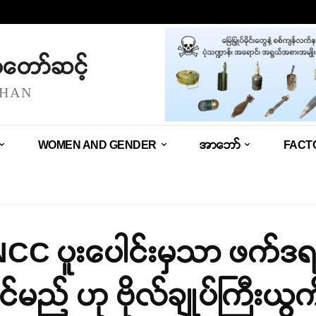
သံတော်ဆင့်
SHAN
WOMEN AND GENDER
အာဘော်
FACT
PNCC ပူးပေါင်းမှသာ ဖက်
မည် ဟု ဗိုလ်ချုပ်ကြီးယွ