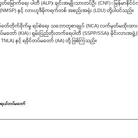
တ်မြောက်ရေး ပါတီ (ALP)၊ ချင်းအမျိုးသားတပ်ဦး (CNF) ၊ မြန်မာနိုင်ငံလ
(NMSP) နှင့် လားဟူဒီမိုကရက်တစ် အစည်းအရုံး (LDU) တို့ပါဝင်သည်။
ပစ်ခတ်တိုက်ခိုက်မှု ရပ်စဲရေး သဘောတူစာချုပ် (NCA) လက်မှတ်မထိုးထ
ော် (KIA) ၊ ရှမ်းပြည်တိုးတက်ရေပါတီ (SSPP/SSA)၊ မိုင်းလားအဖွဲ့(
NLA) နှင့် ရခိုင်တပ်မတော် (AA) တို့ ဖြစ်ကြသည်။
ဒရယ်တပ်မတော်