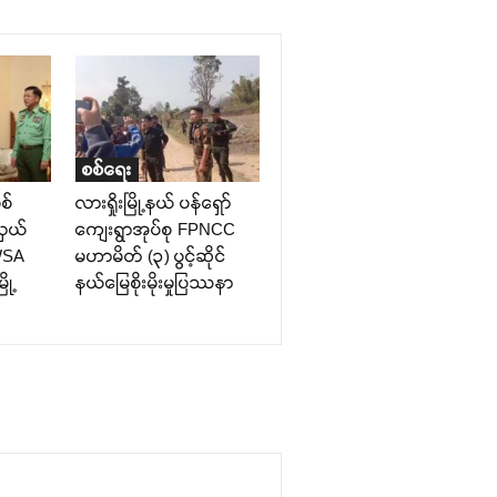
စစ်ရေး
စ်
လားရှိုးမြို့နယ် ပန်ရှော်
လှယ်
ကျေးရွာအုပ်စု FPNCC
UWSA
မဟာမိတ် (၃) ပွင့်ဆိုင်
ို့
နယ်မြေစိုးမိုးမှုပြဿနာ