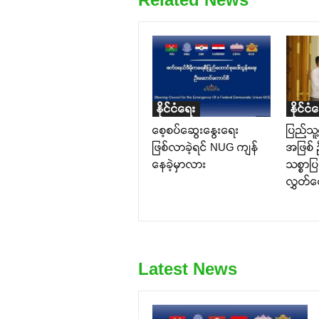
နိုင်ငံရေး
နိုင်ငံ
စေ့စပ်ဆွေးနွေးရေး
ပြည်သူ့
ဖြစ်လာခဲ့ရင် NUG ကျန်
အဖြစ် 
နေခဲ့မှာလား
သစ္စာပ
လွှတ်တ
Latest News