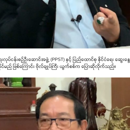
ုပ်ငန်းစဉ်ဦးဆောင်အဖွဲ့ (PPST) နှင့် ပြည်ထောင်စု နိုင်ငံရေး ဆွေးနွ
် ဖြစ်ကြောင်း ဗိုလ်ချုပ်ကြီး ယွက်စစ်က ပြောဆိုလိုက်သည်။