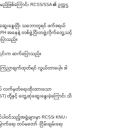
းရမည်ဖြစ်ကြောင်း RCSS/SSA ၏ ဥက္ကဌ
ဲ့က ဆွေးနွေးပြီး သဘောတူရင် ဖက်ဒရယ်
အနေနဲ့ တစ်ဖွဲ့ပြီးတဖွဲ့လိုက်တွေ့သင့်
် ပြောသည်။
း ၎င်းက ဆက်ပြောသည်။
ေးပဲ ကြေညာချက်ထုတ်ရင် လွယ်တာပေါ့။ ဒါ
ျုပ် လက်မှတ်ရေးထိုးထားသော
တို့နှင့် တွေ့ဆုံဆွေးနွေးခဲ့ကြောင်း သိ
်ပါဝင်သည့်အဖွဲ့များမှာ RCSS၊ KNU ၊
ာက်ရေး တပ်မတော် -ငြိမ်းချမ်းရေး