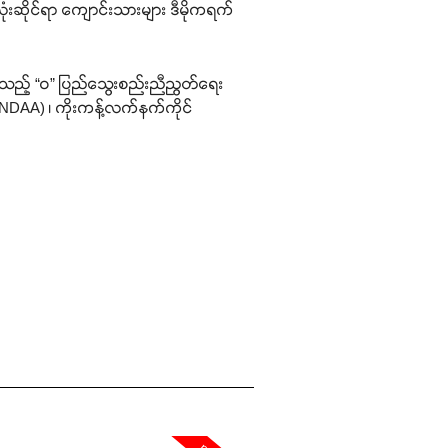
ုံးဆိုင်ရာ ကျောင်းသားများ ဒီမိုကရက်
ားသည့် “ဝ” ပြည်သွေးစည်းညီညွတ်ရေး
NDAA) ၊ ကိုးကန့်လက်နက်ကိုင်