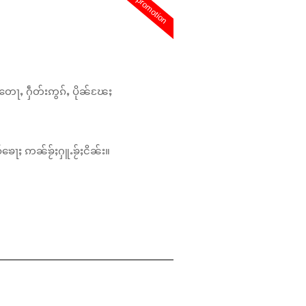
promotion
တေႃႇ ႁဵတ်းဢွၵ်ႇ ပိုၼ်ၽႄႈ
်ၶေႃႈ ဢၼ်ၶႂ်ႈႁူႉၶႂ်ႈငိၼ်း။