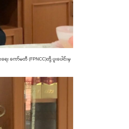
ေးရေး ကော်မတီ (FPNCC)တို့ ပူးပေါင်းမှ