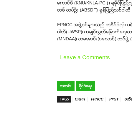
ကောင်စီ (KNU/KNLA-PC ) ၊ ရခိုင်ပြည်လွ
တစ် တပ်ဦး (ABSDF)၊ မွန်ပြည်သစ်ပါတီ 
FPNCC အဖွဲ့ဝင်များသည် တနိုင်ငံလုံး 
ပါတီ(UWSP)၊ ကချင်လွတ်မြောက်ရေးတပ်မတ
(MNDAA)၊ တအောင်း(ပလောင်) တပ်ဖွဲ့ ( T
Leave a Comments
သတင်း
နိုင်ငံရေး
TAGS
CRPH
FPNCC
PPST
ဖက်