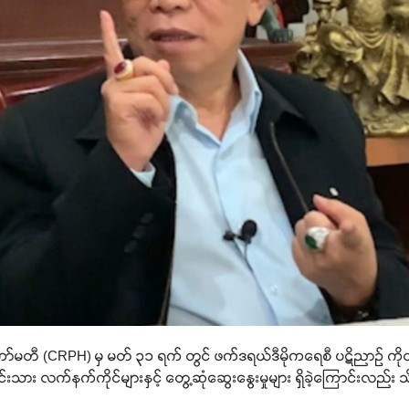
ော်မတီ (CRPH) မှ မတ် ၃၁ ရက် တွင် ဖက်ဒရယ်ဒီမိုကရေစီ ပဋိညာဉ် ကို
ား လက်နက်ကိုင်များနှင့် တွေ့ဆုံဆွေးနွေးမှုများ ရှိခဲ့ကြောင်းလည်း