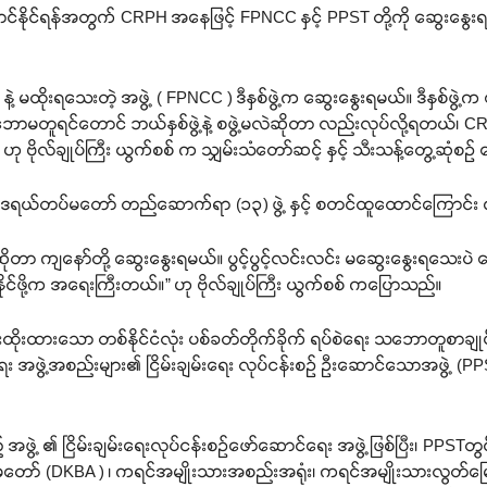
င်နိုင်ရန်အတွက် CRPH အနေဖြင့် FPNCC နှင့် PPST တို့ကို ဆွေးနွေ
ဲ့ မထိုးရသေးတဲ့ အဖွဲ့ ( FPNCC ) ဒီနှစ်ဖွဲ့က ဆွေးနွေးရမယ်။ ဒီနှစ်ဖွ
မတူရင်တောင် ဘယ်နှစ်ဖွဲ့နဲ့ စဖွဲ့မလဲဆိုတာ လည်းလုပ်လို့ရတယ်၊ CRPH 
ဟု ဗိုလ်ချုပ်ကြီး ယွက်စစ် က သျှမ်းသံတော်ဆင့် နှင့် သီးသန့်တွေ့ဆုံစဉ
ရယ်တပ်မတော် တည်ဆောက်ရာ (၁၃) ဖွဲ့ နှင့် စတင်ထူထောင်ကြောင်
ုပ်မလဲဆိုတာ ကျနော်တို့ ဆွေးနွေးရမယ်။ ပွင့်ပွင့်လင်းလင်း မဆွေးနွေးရသ
ဖို့က အရေးကြီးတယ်။” ဟု ဗိုလ်ချုပ်ကြီး ယွက်စစ် ကပြောသည်။
ိုးထားသော တစ်နိုင်ငံလုံး ပစ်ခတ်တိုက်ခိုက် ရပ်စဲရေး သဘောတူစာခ
 အဖွဲ့အစည်းများ၏ ငြိမ်းချမ်းရေး လုပ်ငန်းစဉ် ဦးဆောင်သောအဖွဲ့ (PPST) 
့ ၏ ငြိမ်းချမ်းရေးလုပ်ငန်းစဉ်ဖော်ဆောင်ရေး အဖွဲ့ဖြစ်ပြီး၊ PPSTတွင
မတော် (DKBA ) ၊ ကရင်အမျိုးသားအစည်းအရုံး၊ ကရင်အမျိုးသားလွတ်မြေ