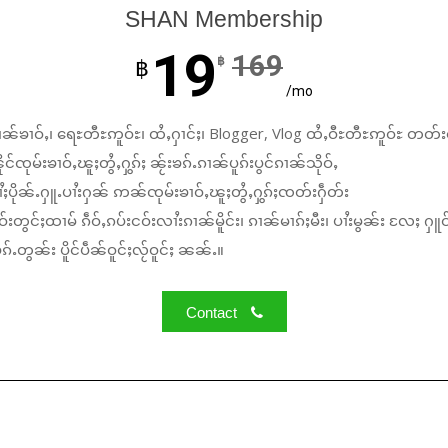
SHAN Membership
19
169
฿
฿
/mo
ၼ်ၶၢဝ်ႇ၊ ရေႊတီႊဢူဝ်ႊ၊ ထႆႇႁၢင်ႈ၊ Blogger, Vlog ထႆႇဝီႊတီႊဢူဝ်ႊ တတ်း
်ၸုမ်းၶၢဝ်ႇၽူႈတွႆႇႁွၵ်ႈ ၼႂ်းၶၵ်ႉၵၢၼ်ပူၵ်းပွင်ၵၢၼ်သိုဝ်ႇ
ႆႈပိုၼ်ႉႁူႉပၢႆးႁၼ် ဢၼ်ၸုမ်းၶၢဝ်ႇၽူႈတွႆႇႁွၵ်ႈၸတ်းႁဵတ်း
်းတွင်ႈထၢမ် ၵဵဝ်ႇၵပ်းငဝ်းလၢႆးၵၢၼ်မိူင်း၊ ၵၢၼ်မၢၵ်ႈမီး၊ ပၢႆးမွၼ်း လႄႈ ႁူဝ
်ႉတွၼ်း ပိူင်ပဵၼ်ဝူင်ႈလႂ်ဝူင်ႈ ၼၼ်ႉ။
Contact