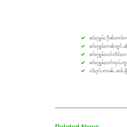
ၶဝ်ႈႁူမ်ႈ ႁဵၼ်းဢဝ်ၵၢ
ၶဝ်ႈႁူမ်ႈၵၢၼ်တူင်ႉၼိုင
ၶဝ်ႈႁူမ်ႈပၢင်လႅၵ်ႈလၢ
ၶဝ်ႈႁူမ်ႈပၢင်ဢုပ်ႇဢူဝ
လႆႈႁပ်ႉဢၢၼ်ႇ ၶၢဝ်ႇၶိုၵ
Related News