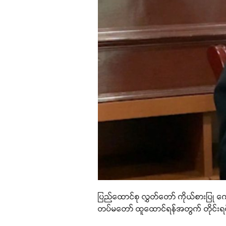
ပြည်ထောင်စု လွှတ်တော် ကိုယ်စားပြု က
တပ်မတော် ထူထောင်ရန်အတွက် တိုင်းရင်းသ