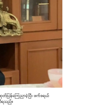
ထုတ်ပြန်ကြေညာခဲ့ပြီး ဖက်ဒရယ်
 သိရသည်။