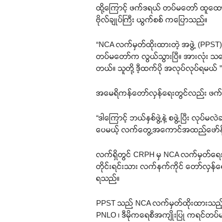
ထို့ကြောင့် ဖက်ဒရယ် တပ်မတော် ထူထော
ဗိုလ်ချုပ်ကြီး ယွက်စစ် ကပြောသည်။
“NCA လက်မှတ်ထိုးထားတဲ့ အဖွဲ့ (PPST) န
တပ်မတော်က လွယ်သွားပြီ။ အားလုံး သဘော
တယ်။ သူတို့ ဒီ့ထက်ပို အလုပ်လုပ်ရမယ် ” 
အမေရိကန်တော်လှန်ရေးတွင်လည်း ဖက်ဒ
“ဒါကြောင့် ဘယ်နှစ်ဖွဲ့နဲ့ စဖွဲ့ပြီး လ
ပေမယ့် လက်တွေ့အကောင်အထည်ဖော်နိုင်
လက်ရှိတွင် CRPH မှ NCA လက်မှတ်ရေးထ
တိုင်းရင်းသား လက်နက်ကိုင် တော်လှန်ရေး
ရသည်။
PPST သည် NCA လက်မှတ်ထိုးထားသည့် အဖွဲ
PNLO ၊ ဒီမိုကရေစီအကျိုးပြု ကရင်တပ်