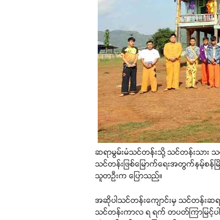
ဆရာမွမ်းမံသင်တန်းသို့ သင်တန်းသား သင
သင်တန်းဖြစ်မြောက်ရေးအတွက်နမ့်စန်မြို
သူတဦးက ပြောသည်။
အဆိုပါသင်တန်းကျောင်းမှ သင်တန်းဆရ
သင်တန်းကာလ ရ ရက် တပတ်ကြာမြင့်ပါတ