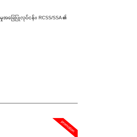
လူမှုအခြေပြုလုပ်ငန်း၊ RCSS/SSA ၏
promotion