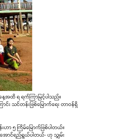
က်နေ့အထိ ရ ရက်ကြာမြင့်ပါသည်။
ြောင်း သင်တန်းဖြစ်မြောက်ရေး တာဝန်ရှိ
းဟာ ၅ ကြိမ်မြောက်ဖြစ်ပါတယ်။
ောင်ရည်ရွယ်ပါတယ်- ဟု သျှမ်း