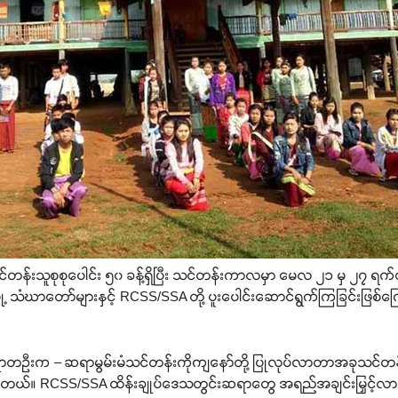
်တန်းသူစုစုပေါင်း ၅၀ ခန့်ရှိပြီး သင်တန်းကာလမှာ မေလ ၂၁ မှ ၂၇ ရ
့ သံဃာတော်များနှင့် RCSS/SSA တို့ ပူးပေါင်းဆောင်ရွက်ကြခြင်းဖြစ်က
ာတဦးက – ဆရာမွမ်းမံသင်တန်းကိုကျနော်တို့ ပြုလုပ်လာတာအခုသင်တန်
ယ်။ RCSS/SSA ထိန်းချုပ်ဒေသတွင်းဆရာတွေ အရည်အချင်းမြှင့်လာအ