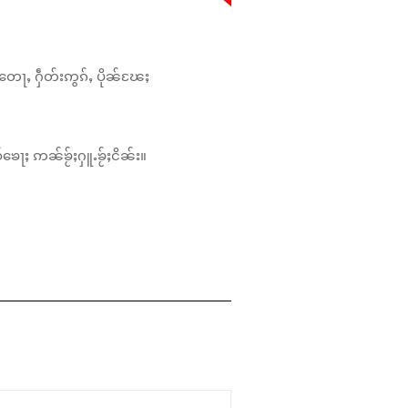
တေႃႇ ႁဵတ်းဢွၵ်ႇ ပိုၼ်ၽႄႈ
်ၶေႃႈ ဢၼ်ၶႂ်ႈႁူႉၶႂ်ႈငိၼ်း။