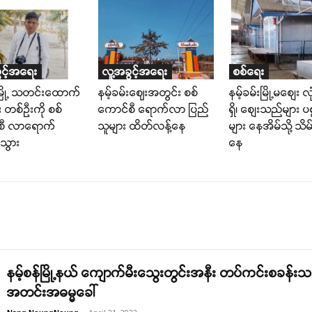
ွင့်အရေး
လူ့အခွင့်အရေး
စစ်ရေး
်မြို့ သတင်းထောက်
နမ့်ခမ်းဈေးအတွင်း စစ်
နမ့်ခမ်းမြို့မစျေး လုံ
 တစ်ဦးကို စစ်
ကောင်စီ ရောက်လာ ပြည်
ရှိ၊ စျေးသည်များ ပစ
စီ လာရောက်
သူများ ထိတ်လန့်နေ
များ နေအိမ်သို့ သိမ်
းသွား
နေ
နမ့်စန်မြို့နယ် ကျောက်မီးသွေးတွင်းအနီး တပ်ကင်းစခန်
အတင်းအဓမ္မခေါ်