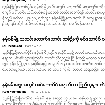
-
April 21, 2022
Nang NoungNoung
သျှမ်းပြည်တောင်ပိုင်း နမ့်စန်မြို့နယ်အတွင်း ကျောက်မီးသွေးတွင်းအ
ကျော် ခေါ်ယူပြီး ကင်းတပ်စခန်းအသစ် တည်ဆောက်ရန် အတင်းအဓမ္မစေခို
ခဲ့သည့် မတ်လ (၂၉-၃၀) ရက်တွင် နမ့်စန်မြို့နယ် နောင်ဟီးကျေးရွာအုပ်
ဦးကို ၎င်းတို့၏ ကင်းတပ်စခန်း အသစ်တည်ဆောက်ရန်အတွက်...
နမ့်စန်မြို့ သတင်းထောက်ဟောင်း တစ်ဦးကို စစ်ကောင်စီ 
-
March 9, 2022
Sai Hseng Leng
သျှမ်းပြည်တောင်ပိုင်း နမ့်စန်မြို့တွင် နေထိုင်သည့် သတင်းထောက်ဟေ
ရောက် ဖမ်းဆီးသွားကြောင်း သတင်းသိရသည်။ ပြီးခဲ့သည့် မတ်လ ၇ ရက်
တွင် နမ့်စန်မြို့မှာ နေထိုင်သည့် အလွတ်တန်း သတင်းထောက်ဟောင်း ကိ
တပ်သားများက လာရောက်ဖမ်းဆီးသွားကြောင်း သတင်းသိရသည်။ “အရင
နမ့်ခမ်းဈေးအတွင်း စစ်ကောင်စီ ရောက်လာ ပြည်သူများ ထ
-
February 5, 2022
Nang NoungNoung
သျှမ်းပြည်မြောက်ပိုင်း နမ့်ခမ်း ဈေးအတွင်းသို့ ယနေ့ (ဇန်နဝါရီ ၅)ရက်
ကောင်စီတပ်သား ထပ်မံရောက်လာသဖြင့် ပြည်သူများက စိုးရိမ်ထိတ