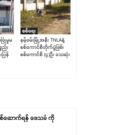
စစ်ရေး
ခြုံမှုမ
နမ့်ခမ်းမြို့အနီး TNLAနဲ့
္စည်း
စစ်ကောင်စီတိုက်ပွဲဖြစ်၊
းပြန်
စစ်ကောင်စီ (၄)ဦး သေဆုံး
းသစ်ဆောက်ရန် ဒေသခံ ကို