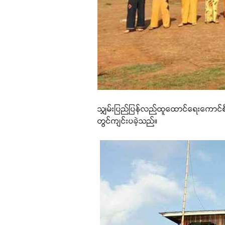
သျှမ်းပြည်ပြန်လည်ထူထောင်ရေးကောင်စီ 
တွင်ကျင်းပခဲ့သည်။