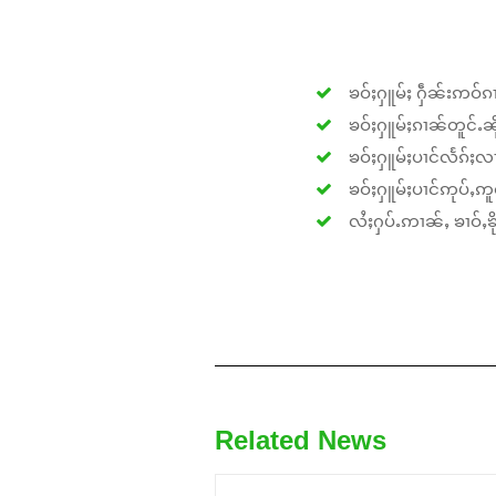
ၶဝ်ႈႁူမ်ႈ ႁဵၼ်းဢဝ်ၵၢ
ၶဝ်ႈႁူမ်ႈၵၢၼ်တူင်ႉၼိုင
ၶဝ်ႈႁူမ်ႈပၢင်လႅၵ်ႈလၢ
ၶဝ်ႈႁူမ်ႈပၢင်ဢုပ်ႇဢူဝ
လႆႈႁပ်ႉဢၢၼ်ႇ ၶၢဝ်ႇၶိုၵ
Related News