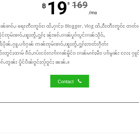
19
169
฿
฿
/mo
ၼ်ၶၢဝ်ႇ၊ ရေႊတီႊဢူဝ်ႊ၊ ထႆႇႁၢင်ႈ၊ Blogger, Vlog ထႆႇဝီႊတီႊဢူဝ်ႊ တတ်း
်ၸုမ်းၶၢဝ်ႇၽူႈတွႆႇႁွၵ်ႈ ၼႂ်းၶၵ်ႉၵၢၼ်ပူၵ်းပွင်ၵၢၼ်သိုဝ်ႇ
ႆႈပိုၼ်ႉႁူႉပၢႆးႁၼ် ဢၼ်ၸုမ်းၶၢဝ်ႇၽူႈတွႆႇႁွၵ်ႈၸတ်းႁဵတ်း
်းတွင်ႈထၢမ် ၵဵဝ်ႇၵပ်းငဝ်းလၢႆးၵၢၼ်မိူင်း၊ ၵၢၼ်မၢၵ်ႈမီး၊ ပၢႆးမွၼ်း လႄႈ ႁူဝ
်ႉတွၼ်း ပိူင်ပဵၼ်ဝူင်ႈလႂ်ဝူင်ႈ ၼၼ်ႉ။
Contact