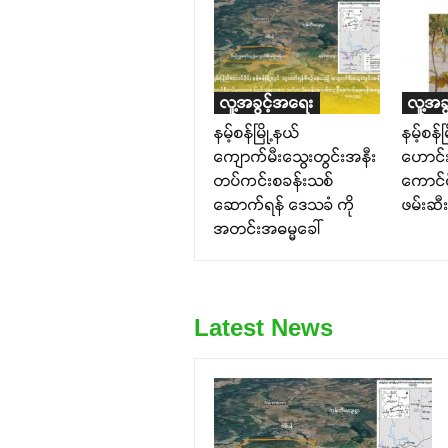
လူ့အခွင့်အရေး
လူ့အခ
နမ့်စန်မြို့နယ်
နမ့်စန
ကျောက်မီးသွေးတွင်းအနီး
ဟောင်း
တပ်ကင်းစခန်းသစ်
ကောင်
ဆောက်ရန် ဒေသခံ ကို
ဖမ်းဆီ
အတင်းအဓမ္မခေါ်
Latest News