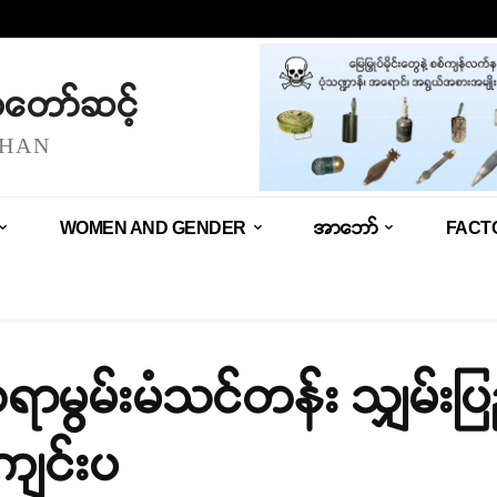
သံတော်ဆင့်
SHAN
WOMEN AND GENDER
အာဘော်
FACT
ွမ်းမံသင်တန်း သျှမ်းပြည
 ကျင်းပ