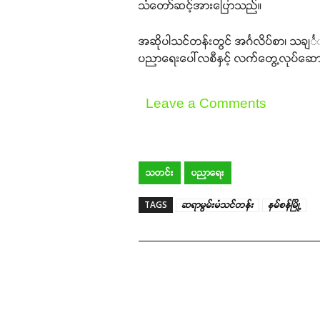
သံတော်ဆင့်အားပြောသည်။
အဆိုပါသင်တန်းတွင် အင်္ဂလိပ်စာ၊ သချင်
ပညာရေးပေါ်လစီနှင့် လက်တွေ့လုပ်ဆောင်
Leave a Comments
သတင်း
ပညာရေး
TAGS
ဆရာမွမ်းမံသင်တန်း
နမ်စန်မြို့