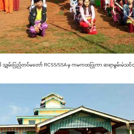
သျှမ်းပြည်တပ်မတော် RCSS/SSA မှ ကမကထပြုကာ ဆရာမွမ်းမံသင်တန်းကို