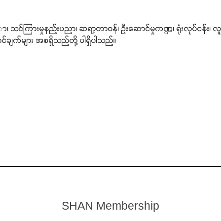
္ာ၊ သင်ကြားမှုနည်းပညာ၊ ဆရာ့တာဝန်၊ ဦးဆောင်မှုကဏ္ဍ၊ ရုံးလုပ်ငန်း၊ 
ချက်များ အစရှိသည်တို့ ပါရှိပါသည်။
SHAN Membership