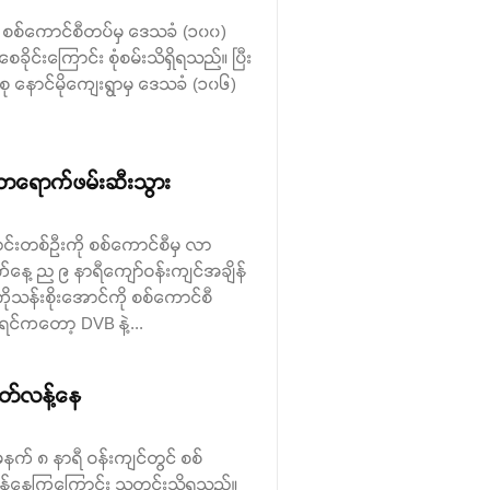
နီး စစ်ကောင်စီတပ်မှ ဒေသခံ (၁၀၀)
င်းကြောင်း စုံစမ်းသိရှိရသည်။ ပြီး
စု နောင်မိုကျေးရွာမှ ဒေသခံ (၁၀၆)
လာရောက်ဖမ်းဆီးသွား
ာင်းတစ်ဦးကို စစ်ကောင်စီမှ လာ
နေ့ ည ၉ နာရီကျော်ဝန်းကျင်အချိန်
ုသန်းစိုးအောင်ကို စစ်ကောင်စီ
်ကတော့ DVB နဲ့...
ိတ်လန့်နေ
 မနက် ၈ နာရီ ဝန်းကျင်တွင် စစ်
်လန့်နေကြကြောင်း သတင်းသိရသည်။