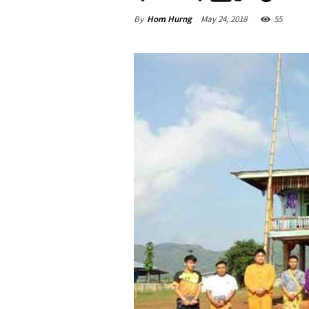
By
Hom Hurng
May 24, 2018
55