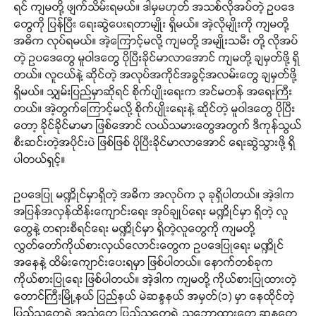
ရင် ကျမတို့ ဖျက်သိမ်းရမယ်။ ဒါမှမဟုတ် အသစ်လိုအပ်တဲ့ ဥပဒေ
တွေကို ပြန်ပြီး ရေးဆွဲပေးရတာမျိုး ရှိမယ်။ အဲ့လိုမျိုးကို ကျမတို့
အဓိက လုပ်ရမယ်။ အဲ့ကြောင့်မလို့ ကျမတို့ အမျိုးသမီး တို့ လိုအပ်
တဲ့ ဥပဒေတွေ မူဝါဒတွေ ပိုပြီးခိုင်မာလာအောင် ကျမတို့ ချမှတ်ဖို့ ရှိ
တယ်။ လူငယ်နဲ့ ဆိုင်တဲ့ အလုပ်အကိုင်အခွင့်အလမ်းတွေ ချမှတ်ဖို့
ရှိမယ်။ သျှမ်းပြည်မှာဆိုရင် စိုက်ပျိုးရေးက အင်မတန် အရေးကြီး
တယ်။ အဲ့တွက်ကြောင့်မလို့ စိုက်ပျိုးရေးနဲ့ ဆိုင်တဲ့ မူဝါဒတွေ ပိုပြီး
တော့ ခိုင်ခိုင်မာမာ ဖြစ်အောင် လယ်သမားတွေအတွက် ဒီကုန်သွယ်
စီးဆင်းတဲ့အပိုင်းပဲ ဖြစ်ဖြစ် ပိုပြီးခိုင်မာလာအောင် ရေးဆွဲသွားဖို့ ရှိ
ပါတယ်ရှင့်။
ဥပဒေပြု မဏ္ဍိုင်မှာရှိတဲ့ အဓိက အလုပ်က ၃ ခုရှိပါတယ်။ အဲ့ဒါက
အပြန်အလှန်ထိန်းကျောင်းရေး အုပ်ချုပ်ရေး မဏ္ဍိုင်မှာ ရှိတဲ့ လူ
တွေနဲ့ တရားစီရင်ရေး မဏ္ဍိုင်မှာ ရှိတဲ့လူတွေကို ကျမတို့
လွှတ်တော်ကိုယ်စားလှယ်လောင်းတွေက ဥပဒေပြုရေး မဏ္ဍိုင်
အနေနဲ့ ထိမ်းကျောင်းပေးရမှာ ဖြစ်ပါတယ်။ နောက်တစ်ခုက
ကိုယ်စားပြုရေး ဖြစ်ပါတယ်။ အဲ့ဒါက ကျမတို့ ကိုယ်စားပြုထားတဲ့
တောင်ကြီးမြို့နယ် ပြည်နယ် မဲဆန္ဒနယ် အမှတ်(၁) မှာ နေထိုင်တဲ့
ပြည်သူတွေရဲ့ အသံတွေ ပြည်သူတွေရဲ့ သဘောထားတွေ ဆန္ဒတွေ