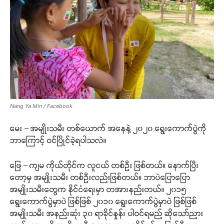
Nang Ya Min / Facebook
မေး – အမျိုးသမီး တစ်ယောက် အနေနဲ့ ၂၀၂၀ ရွေးကောက်ပွဲကို
ဘာကြောင့် ဝင်ပြိုင်ခဲ့ရပါသလဲ။
ဖြေ – ကျမ ကိုယ်တိုင်က လူငယ် တစ်ဦး ဖြစ်တယ်။ နောက်ပြီး
တော့မှ အမျိုးသမီး တစ်ဦးလည်းဖြစ်တယ်။ ဘာပဲပြောပြော
အမျိုးသမီးတွေက နိုင်ငံရေးမှာ တအားနည်းတယ်။ ၂၀၁၅
ရွေးကောက်ပွဲမှာပဲ ဖြစ်ဖြစ် ၂၀၁၀ ရွေးကောက်ပွဲမှာပဲ ဖြစ်ဖြစ်
အမျိုးသမီး အနည်းဆုံး ၃၀ ရာခိုင်နှုန်း ပါဝင်ရမည် ဆိုသော်ညား