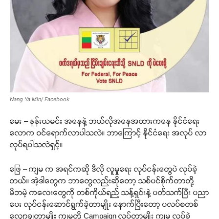
Nang Ya Min/ Facebook
မေး – နန်းယမင်း အနေနဲ့ ဘယ်လိုအနေအထားကနေ နိုင်ငံရေး
လောက ဝင်ရောက်လာပါသလဲ။ ဘာကြောင့် နိုင်ငံရေး အလုပ် လာ
လုပ်ရပါသလဲရှင့်။
ဖြေ – ကျမ က အရင်ကဆို ဒီလို လူမှုရေး လုပ်ငန်းတွေပဲ လုပ်ခဲ့
တယ်။ အဲ့ဒါတွေက ဘာတွေလည်းဆိုတော့ သစ်ပင်စိုက်တာတို့
မိဘမဲ့ ကလေးတွေကို တစ်ကိုယ်ရည် သန့်ရှင်းနဲ့ ပတ်သက်ပြီး ပညာ
ပေး လုပ်ငန်းဆောင်ရွက်ခဲ့တာမျိုး နောက်ပြီးတော့ ပလပ်စတစ်
လျော့ချတာမျိုး ကျမတို့ Campaign လုပ်တာမျိုး ကျမ လုပ်ခဲ့