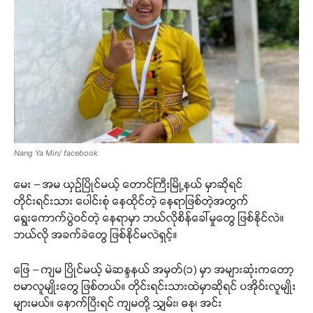
Nang Ya Min/ facebook
မေး – အမ ယှဉ်ပြိုင်မယ့် တောင်ကြီးမြို့နယ် မှာဆိုရင်
တိုင်းရင်းသား ပေါင်းစုံ နေထိုင်တဲ့ နေရာဖြစ်တဲ့အတွက်
ရွေးကောက်ပွဲဝင်တဲ့ နေရာမှာ ဘယ်လိုစိန်ခေါ်မှုတွေ ဖြစ်နိုင်လဲ။
ဘယ်လို အခက်ခဲတွေ ဖြစ်နိုင်မလဲရှင့်။
ဖြေ – ကျမ ပြိုင်မယ့် မဲဆန္ဒနယ် အမှတ်(၁) မှာ အများဆုံးကတော့
ဗမာလူမျိုးတွေ ဖြစ်တယ်။ တိုင်းရင်းသားထဲမှာဆိုရင် ပအိုဝ်းလူမျိုး
များမယ်။ နောက်ပြီးရင် ကျမတို့ သျှမ်း၊ ဓနု၊ အင်း