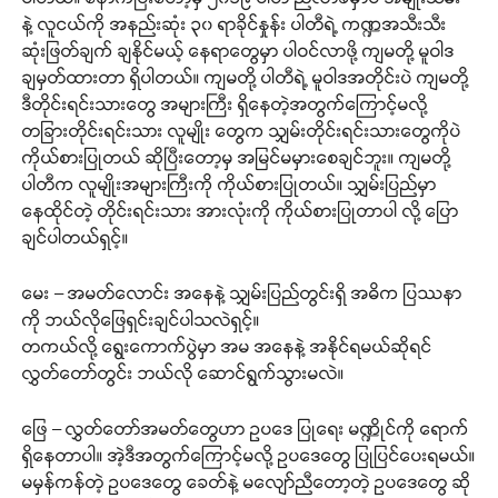
နဲ့ လူငယ်ကို အနည်းဆုံး ၃၀ ရာခိုင်နှုန်း ပါတီရဲ့ ကဏ္ဍအသီးသီး
ဆုံးဖြတ်ချက် ချနိုင်မယ့် နေရာတွေမှာ ပါဝင်လာဖို့ ကျမတို့ မူဝါဒ
ချမှတ်ထားတာ ရှိပါတယ်။ ကျမတို့ ပါတီရဲ့ မူဝါဒအတိုင်းပဲ ကျမတို့
ဒီတိုင်းရင်းသားတွေ အများကြီး ရှိနေတဲ့အတွက်ကြောင့်မလို့
တခြားတိုင်းရင်းသား လူမျိုး တွေက သျှမ်းတိုင်းရင်းသားတွေကိုပဲ
ကိုယ်စားပြုတယ် ဆိုပြီးတော့မှ အမြင်မမှားစေချင်ဘူး။ ကျမတို့
ပါတီက လူမျိုးအများကြီးကို ကိုယ်စားပြုတယ်။ သျှမ်းပြည်မှာ
နေထိုင်တဲ့ တိုင်းရင်းသား အားလုံးကို ကိုယ်စားပြုတာပါ လို့ ပြော
ချင်ပါတယ်ရှင့်။
မေး – အမတ်လောင်း အနေနဲ့ သျှမ်းပြည်တွင်းရှိ အဓိက ပြဿနာ
ကို ဘယ်လိုဖြေရှင်းချင်ပါသလဲရှင့်။
တကယ်လို့ ရွေးကောက်ပွဲမှာ အမ အနေနဲ့ အနိုင်ရမယ်ဆိုရင်
လွှတ်တော်တွင်း ဘယ်လို ဆောင်ရွက်သွားမလဲ။
ဖြေ – လွှတ်တော်အမတ်တွေဟာ ဥပဒေ ပြုရေး မဏ္ဍိုင်ကို ရောက်
ရှိနေတာပါ။ အဲ့ဒီအတွက်ကြောင့်မလို့ ဥပဒေတွေ ပြုပြင်ပေးရမယ်။
မမှန်ကန်တဲ့ ဥပဒေတွေ ခေတ်နဲ့ မလျော်ညီတော့တဲ့ ဥပဒေတွေ ဆို