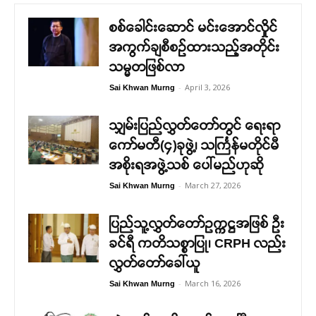
စစ်ခေါင်းဆောင် မင်းအောင်လှိုင်
အကွက်ချစီစဉ်ထားသည့်အတိုင်း
သမ္မတဖြစ်လာ
-
April 3, 2026
Sai Khwan Murng
သျှမ်းပြည်လွှတ်တော်တွင် ရေးရာ
ကော်မတီ(၄)ခုဖွဲ့၊ သင်္ကြန်မတိုင်မီ
အစိုးရအဖွဲ့သစ် ပေါ်မည်ဟုဆို
-
March 27, 2026
Sai Khwan Murng
ပြည်သူ့လွှတ်တော်ဥက္ကဋ္ဌအဖြစ် ဦး
ခင်ရီ ကတိသစ္စာပြု၊ CRPH လည်း
လွှတ်တော်ခေါ်ယူ
-
March 16, 2026
Sai Khwan Murng