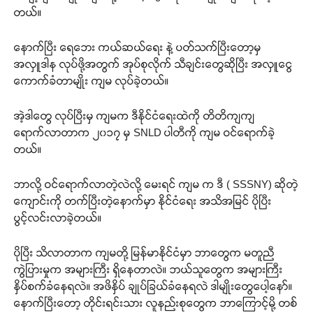
တယ်။
နောက်ပြီး ရေဘေး ကယ်ဆယ်ရေး နဲ့ ပတ်သက်ပြီးတော့မှ
အလှူဒါန လုပ်ဖို့အတွက် အုပ်စုလိုက် သီချင်းတွေဆိုပြီး အလှူငွေ
ကောက်ခံတာမျိုး ကျမ လုပ်ခဲ့တယ်။
အဲ့ဒါတွေ လုပ်ပြီးမှ ကျမက ဒီနိုင်ငံရေးထဲကို တိတိကျကျ
ရောက်လာတာက ၂၀၁၇ မှ SNLD ပါတီကို ကျမ ဝင်ရောက်ခဲ့
တယ်။
ဘာလို့ ဝင်ရောက်လာတဲ့လဲလို့ မေးရင် ကျမ က ဒီ ( SSSNY) ဆိုတဲ့
ကျောင်းကို တက်ပြီးတဲ့နောက်မှာ နိုင်ငံရေး အသိအမြင် ပိုပြီး
ပွင့်လင်းလာခဲ့တယ်။
ပိုပြီး သိလာတာက ကျမတို့ မြန်မာနိုင်ငံမှာ ဘာတွေက မတူညီ
ကွဲပြားမှုက အများကြီး ရှိနေတာလဲ။ ဘယ်သူတွေက အများကြီး
နှိပ်စက်ခံနေရလဲ။ အဖိနှိပ် ချုပ်ခြယ်ခံနေရလဲ ဒါမျိုးတွေပေါ့နော်။
နောက်ပြီးတော့ တိုင်းရင်းသား လူနည်းစုတွေက ဘာကြောင့်မို့ တစ်