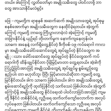
တယ်။ ဒါကြောင့် လွှတ်တော်မှာ အမျိုးသမီးတွေ ပါဝင်လာဖို့ ဘာ
တွေ အားသာနိုင်မလဲရှင့်။
ဖြေ – ကျမတို့က ရာစုနှစ် အဆက်ဆက် အမျိုးသားတွေရဲ့ အုပ်စုမှု
စနစ်အောက်မှာ အမျိုးသမီးတွေက နေထိုင်ခဲ့ရတယ်။ အဲ့တွက်
ကြောင့် ကျမတို့ ဘာတွေ ကြီးပွားလာခဲ့လဲ အဲ့ကြောင့် ကျမတို့
တခြားနိုင်ငံနဲ့ ယှဉ်ရင် တိုးတက်မှုက နောက်ကျနေတုန်းပဲ။
သာဓက အနေနဲ့ လက်ရှိတွေ့နိုင်တဲ့ ဒီကိုဗစ်-၁၉ ကပ်ရောဂါ ကာလ
မှာ အမျိုးသမီးခေါင်းဆောင်တွေရဲ့ အုပ်ချုပ်တဲ့ နိုင်ငံတွေက အ
မျိုုးသား ခေါင်းဆောင်တွေ အုပ်ချုပ်တဲ့ နိုင်ငံတွေထက် ကပ်
ရောဂါကို ထိန်းချုပ်နိုင်တာ ပိုမိုမြင့်မားတာ တွေ့ရတယ်။ အဲ့ဒါကို
ကြည့်ခြင်းအားဖြင့် အမျိုးသမီးတွေရဲ့ အုပ်ချုပ်မှု စွမ်းရည်တွေ
နည်းပါး တာ မဟုတ်ဘူး ပိုပြီး မြင့်မားတယ်ဆိုတာ ကျမတို့ တွေ့
မြင်နိုင်တယ်။ ဒါက သာဓက ဖြစ်ပါတယ်။ ဒါက အမျိုးသမီးတွေရဲ့
စွမ်းဆောင်ရည်ကို ထုတ်ပြနိုင်တဲ့ သက်သေပဲ ဖြစ်ပါတယ်။ အဲ့တွက်
ကြောင့်မို့ အမျိုးသမီးတွေ နိုင်ငံရေးထဲ ပါဝင်လာခြင်းအားဖြင့် ကျမ
တို့ ဒီနိုင်ငံ တစ်နိုင်ငံရဲ့ လူဦးရေ ထက်ဝက်ကျော်လောက်က အလုပ်
လုပ်နေတာ ဖြစ်ပါတယ်။ ထက်ဝက်ကျော်သော လူဦးရေ အလုပ်
လုပ်နေတာက ကျမတို့ နိုင်ငံရဲ့ တိုးတက်နှုန်း တိုးပွားနှုန်းက ပိုပြီး