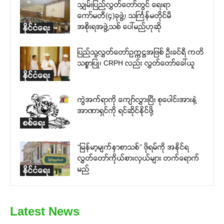
သျှမ်းပြည်လွှတ်တော်တွင် ရေးရာ
ကော်မတီ(၄)ခုဖွဲ့၊ သင်္ကြန်မတိုင်မီ
အစိုးရအဖွဲ့သစ် ပေါ်မည်ဟုဆို
နိုင်ငံရေး
ပြည်သူ့လွှတ်တော်ဥက္ကဋ္ဌအဖြစ် ဦးခင်ရီ ကတိ
သစ္စာပြု၊ CRPH လည်း လွှတ်တော်ခေါ်ယူ
နိုင်ငံရေး
ကွဲအက်ရာကို ကျော်လွှားပြီး စုပေါင်းအားနဲ့
အာဏာရှင်ကို ရင်ဆိုင်နိုင်ဖို့
စစ်ရေး
“မြန်မာ့မျက်နှာစာသစ်” ဖိုရမ်ကို အနိုင်ရ
လွှတ်တော်ကိုယ်စားလှယ်များ တက်ရောက်
မည်
နိုင်ငံရေး
Latest News