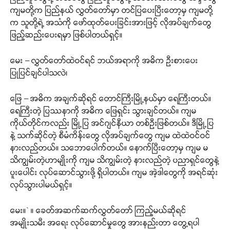
ကျမတို့က ပြည်နယ် လွှတ်တော်မှာ တင်ပြပေးပြီးတော့မှ ကျမတို့
က သူတို့ရဲ့ အသံကို ဖော်ထုတ်ပေးခြင်းအားဖြင့် လိုအပ်ချက်တွေ
ဖြည့်ဆည်းပေးရမှာ ဖြစ်ပါတယ်ရှင့်။
မေး – လွှတ်တော်ထဲဝင်ရင် ဘယ်အရာကို အဓိက ဦးစားပေး
ပြုပြင်ချင်ပါသလဲ၊
ဖြေ – အဓိက အချက်ဆိုရင် တောင်ကြီးမြို့နယ်မှာ ရေကြီးတယ်။
ရေကြီးတဲ့ ပြဿနာကို အဓိက ဖြေရှင်း သွားချင်တယ်။ ကျမ
ကိုယ်တိုင်ကလည်း မြို့ပြ အင်ဂျင်နီယာ တစ်ဦးဖြစ်တယ်။ ဒီမြို့ပြ
နဲ့ သက်ဆိုင်တဲ့ စီမံကိန်းတွေ လိုအပ်ချက်တွေ ကျမ ထဲထဲဝင်ဝင်
နားလည်တယ်။ သဘောပေါက်တယ်။ နောက်ပြီးတော့မှ ကျမ မ
သိကျွမ်းတဲ့ဟာမျိုးကို ကျမ သိကျွမ်းတဲ့ နားလည်တဲ့ ပညာရှင်တွေနဲ့
ပူးပေါင်း လုပ်ဆောင်သွားဖို့ ရှိပါတယ်။ ကျမ အဲ့ဒါတွေကို အရင်ဆုံး
လုပ်သွားပါမယ်ရှင့်။
မေး။` ။ ခေတ်အဆက်ဆက်လွှတ်တော် ကြည့်မယ်ဆိုရင်
အမျိုးသမီး အရေး လုပ်ဆောင်မှုတွေ အားနည်းတာ တွေ့ရပါ