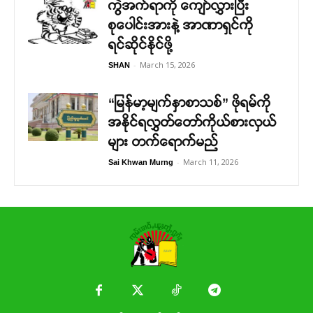
ကွဲအက်ရာကို ကျော်လွှားပြီး
စုပေါင်းအားနဲ့ အာဏာရှင်ကို
ရင်ဆိုင်နိုင်ဖို့
-
March 15, 2026
SHAN
“မြန်မာ့မျက်နှာစာသစ်” ဖိုရမ်ကို
အနိုင်ရလွှတ်တော်ကိုယ်စားလှယ်
များ တက်ရောက်မည်
-
March 11, 2026
Sai Khwan Murng