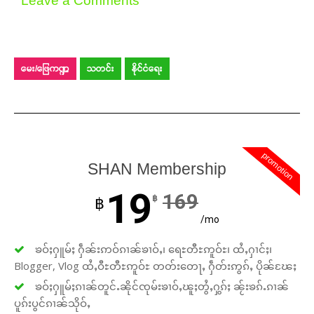
Leave a Comments
မေး/ဖြေကဏ္ဍ
သတင်း
နိုင်ငံရေး
promotion
SHAN Membership
19
169
฿
฿
/mo
ၶဝ်ႈႁူမ်ႈ ႁဵၼ်းဢဝ်ၵၢၼ်ၶၢဝ်ႇ၊ ရေႊတီႊဢူဝ်ႊ၊ ထႆႇႁၢင်ႈ၊
Blogger, Vlog ထႆႇဝီႊတီႊဢူဝ်ႊ တတ်းတေႃႇ ႁဵတ်းဢွၵ်ႇ ပိုၼ်ၽႄႈ
ၶဝ်ႈႁူမ်ႈၵၢၼ်တူင်ႉၼိုင်ၸုမ်းၶၢဝ်ႇၽူႈတွႆႇႁွၵ်ႈ ၼႂ်းၶၵ်ႉၵၢၼ်
ပူၵ်းပွင်ၵၢၼ်သိုဝ်ႇ