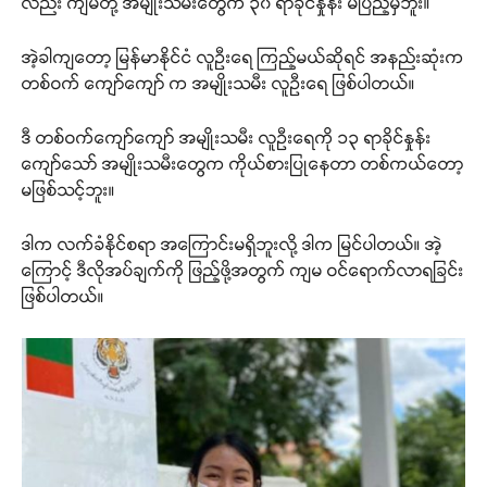
လည်း ကျမတို့ အမျိုးသမီးတွေက ၃၀ ရာခိုင်နှုန်း မပြည့်မှီဘူး။
အဲ့ခါကျတော့ မြန်မာနိုင်ငံ လူဦးရေ ကြည့်မယ်ဆိုရင် အနည်းဆုံးက
တစ်ဝက် ကျော်ကျော် က အမျိုးသမီး လူဦးရေ ဖြစ်ပါတယ်။
ဒီ တစ်ဝက်ကျော်ကျော် အမျိုးသမီး လူဦးရေကို ၁၃ ရာခိုင်နှုန်း
ကျော်သော် အမျိုးသမီးတွေက ကိုယ်စားပြုနေတာ တစ်ကယ်တော့
မဖြစ်သင့်ဘူး။
ဒါက လက်ခံနိုင်စရာ အကြောင်းမရှိဘူးလို့ ဒါက မြင်ပါတယ်။ အဲ့
ကြောင့် ဒီလိုအပ်ချက်ကို ဖြည့်ဖို့အတွက် ကျမ ဝင်ရောက်လာရခြင်း
ဖြစ်ပါတယ်။