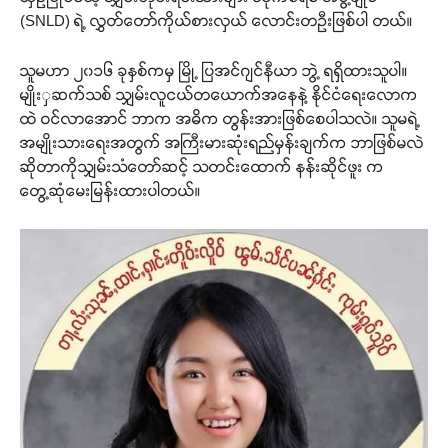
(SNLD) ရဲ့ လွှတ်တော်ကိုယ်စားလှယ် လောင်းတဦးဖြစ်ပါ တယ်။
သူမဟာ ၂၀၁၆ ခုနှစ်ကမှ မြို့ ပြအင်ဂျင်နီယာ ဘွဲ့ ရရှိထားသူပါ။
မျိုးှဆက်သစ် သျှမ်းလူငယ်တယောက်အနေနဲ့ နိုင်ငံရေးလောက
ထဲ ဝင်လာအောင် ဘာက အဓိက တွန်းအားဖြစ်စေပါသလဲ။ သူမရဲ့
အမျိုးသားရေးအတွက် အကြီးမားဆုံးရည်မှန်းချက်က ဘာဖြစ်မလဲ
ဆိုတာကိုသျှမ်းသံတော်ဆင့် သတင်းထောက် နန်းဆိုင်ဖူး က
တွေ့ဆုံမေးမြန်းထားပါတယ်။