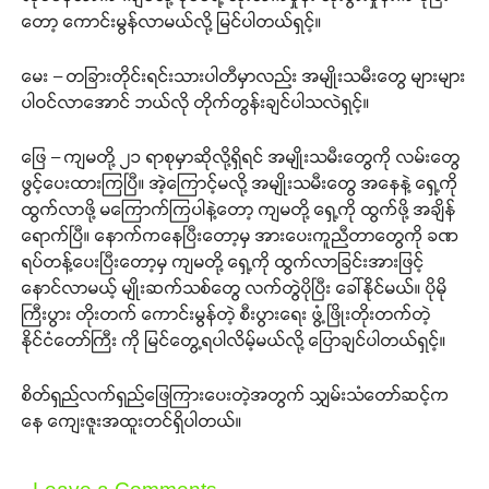
တော့ ကောင်းမွန်လာမယ်လို့ မြင်ပါတယ်ရှင့်။
မေး – တခြားတိုင်းရင်းသားပါတီမှာလည်း အမျိုးသမီးတွေ များများ
ပါဝင်လာအောင် ဘယ်လို တိုက်တွန်းချင်ပါသလဲရှင့်။
ဖြေ – ကျမတို့ ၂၁ ရာစုမှာဆိုလို့ရှိရင် အမျိုးသမီးတွေကို လမ်းတွေ
ဖွင့်ပေးထားကြပြီ။ အဲ့ကြောင့်မလို့ အမျိုးသမီးတွေ အနေနဲ့ ရှေ့ကို
ထွက်လာဖို့ မကြောက်ကြပါနဲ့တော့ ကျမတို့ ရှေ့ကို ထွက်ဖို့ အချိန်
ရောက်ပြီ။ နောက်ကနေပြီးတော့မှ အားပေးကူညီတာတွေကို ခဏ
ရပ်တန့်ပေးပြီးတော့မှ ကျမတို့ ရှေ့ကို ထွက်လာခြင်းအားဖြင့်
နောင်လာမယ့် မျိုးဆက်သစ်တွေ လက်တွဲပိုပြီး ခေါ်နိုင်မယ်။ ပိုမို
ကြီးပွား တိုးတက် ကောင်းမွန်တဲ့ စီးပွားရေး ဖွံ့ဖြိုးတိုးတက်တဲ့
နိုင်ငံတော်ကြီး ကို မြင်တွေ့ရပါလိမ့်မယ်လို့ ပြောချင်ပါတယ်ရှင့်။
စိတ်ရှည်လက်ရှည်ဖြေကြားပေးတဲ့အတွက် သျှမ်းသံတော်ဆင့်က
နေ ကျေးဇူးအထူးတင်ရှိပါတယ်။