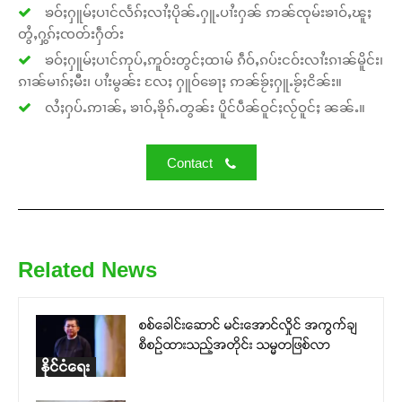
ၶဝ်ႈႁူမ်ႈပၢင်လႅၵ်ႈလၢႆႈပိုၼ်ႉႁူႉပၢႆးႁၼ် ဢၼ်ၸုမ်းၶၢဝ်ႇၽူႈ
တွႆႇႁွၵ်ႈၸတ်းႁဵတ်း
ၶဝ်ႈႁူမ်ႈပၢင်ဢုပ်ႇဢူဝ်းတွင်ႈထၢမ် ၵဵဝ်ႇၵပ်းငဝ်းလၢႆးၵၢၼ်မိူင်း၊
ၵၢၼ်မၢၵ်ႈမီး၊ ပၢႆးမွၼ်း လႄႈ ႁူဝ်ၶေႃႈ ဢၼ်ၶႂ်ႈႁူႉၶႂ်ႈငိၼ်း။
လႆႈႁပ်ႉဢၢၼ်ႇ ၶၢဝ်ႇၶိုၵ်ႉတွၼ်း ပိူင်ပဵၼ်ဝူင်ႈလႂ်ဝူင်ႈ ၼၼ်ႉ။
Contact
Related News
စစ်ခေါင်းဆောင် မင်းအောင်လှိုင် အကွက်ချ
စီစဉ်ထားသည့်အတိုင်း သမ္မတဖြစ်လာ
နိုင်ငံရေး