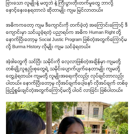
ခြားသော လူမျိုးနဲ့ မတူဘဲ နဲ့ ကြီးပွားတိုးတက်မှုတွေ ဘာလို့
နှောင့်နှေးနေရတာလဲ ဆိုတာမျိုး ကျမ မြင်လာတယ်။
အဓိကကတော့ ကျမ ဒီကျောင်းကို တက်ခဲ့တဲ့ အကြောင်းကြောင့် ဒီ
ကျောင်းမှာ သင်ယူခဲ့ရတဲ့ ပညာရပ်က အဓိက Human Right တို့
နောက်ပြီးတော့မှ Social Justic Program ဖြစ်တဲ့အတွက်ကြောင့်မ
လို့ Burma History လိုမျိုး ကျမ သင်ခဲ့ရတယ်။
အဲ့ဒါတွေကို သင်ပြီး သမိုင်းကို လေ့လာဖြစ်တဲ့အချိန်မှာ ကျမတို့
တစ်ချို့လူနည်းစုတွေရဲ့ သမိုင်းပျောက်ပျက်နေတာမျိုး ကျမတို့
တွေ့ခဲ့ရတယ်။ ကျမတို့ လူမျိုးအရေးကိုလည်း လုပ်ချင်တာလည်း
ပါတယ်။ နောက်ပြီးတော့မှ လိုအပ်ချက်ပေါ့နော် လိုအပ်ချက် တစ်ခု
ဖြည့်စွမ်းချင်တဲ့အတွက်ကြောင့်မလို့ ပါဝင် လာခြင်း ဖြစ်ပါတယ်။