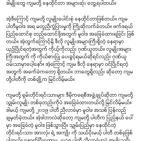
ဒါမျိုးတွေ ကျမတို့ နေထိုင်တာ အများဆုံး တွေ့ရပါတယ်။
အဲ့ဒီကြောင့် ကျမတို့ လူမျိုးပေါင်းစုံ နေထိုင်တာဖြစ်တယ်။ ကျမ
ပါတီမူဝါဒ အရ မတူညီကွဲပြားမှုကို ကြိုဆိုလက်ခံတယ်။ ဖက်ဒရယ်
ပြည်ထောင်စု တည်ထောင်ဖို့အတွက် မူဝါဒ အခြေခံထားရခြင်း ဖြစ်
တယ်။ အဲ့တွက်ကြောင့်မို့ ဒီလို လူမျိုးအများကြီးရှိတဲ့ နေရာမှာ
ယှဉ်ပြိုင်ရတဲ့အတွက် ကိုယ့်ကိုလည်း ဂုဏ်ယူတယ်။ လူမျိုးအများ
ကြီးအတွက် ကို ကိုယ်စားပြု ပေးခွင့်ရမယ်ဆိုရင်လည်း ဂုဏ်ယူ
ဝမ်းသာမှာပေါ့နော်။ အဲ့ကြောင့် ကျမ ဒီလို နေရာမှာ ဝင်ပြိုင်ရတဲ့
အတွက် အခက်ခဲကတော့ ရှိတယ်။ ဘာတွေရှိလည်း ဆိုတော့ ကျမ
တို့ပါတီကို တစ်ချို့က မြင်လိမ့်မယ်။
ကျမတို့ ရှမ်းတိုင်းရင်းသားများ ဒီမိုကရေစီအဖွဲ့ချုပ်ဆိုတာ ကျမတို့
သျှမ်းလူမျိုး တစ်ခုတည်းကိုပဲ အခြေခံထားတယ်လို့ မြင်လိမ့်မယ်။
ဒါမယ့် ကျမတို့ ၂၀၁၉ ပါတီ ညီလာခံမှာ မူဝါဒ အသစ် ပြန်လည်
ချမှတ်ခဲ့တယ်။ အဲ့ဒါဘာလဲဆိုတော့ ကျမတို့ ပါတီက ပြည်နယ် ပေါ်
မှာ အခြေခံတဲ့ မူဝါဒ ဖြစ်သွားပြီ။ သျှမ်းပြည်မှာ နေထိုင်တဲ့
တိုင်းရင်းသား အားလုံး ရဲ့ အကျိုး ကို သယ်ပိုးမယ့် ပါတီ တစ်ခုဖြစ်
ပါတယ်။ နောက်ပြီးတော့မှ ၂၀၁၉ ပါတီ ညီလာခံမှာပဲ အမျိုးသမီး