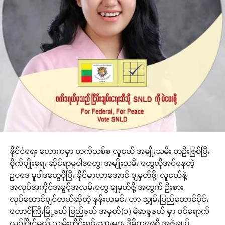
နိုင်ငံရေး လောကမှာ တက်သစ်စ လူငယ် အမျိုးသမီး တဦးဖြစ်ပြီး
စိုက်ပျိုးရေး ဆိုင်ရာမူဝါဒတွေ၊ အမျိုးသမီး တွေလိုအပ်နေတဲ့
ဥပဒေ မူဝါဒတွေပိုပြီး ခိုင်မာလာအောင် ချမှတ်ဖို့၊ လူငယ်နဲ့
အလုပ်အကိုင်အခွင့်အလမ်းတွေ ချမှတ်ဖို့ အတွက် ဦးစား
လုပ်ဆောင်ချင်တယ်ဆိုတဲ့ နန်းယမင်း ဟာ သျှမ်းပြည်တောင်ပိုင်း
တောင်ကြီးမြို့နယ် ပြည်နယ် အမှတ်(၁) မဲဆန္ဒနယ် မှာ ဝင်ရောက်
ယှဉ်ပြိုင်မယ့် သျှမ်းတိုင်းရင်းသားများ ဒီမိုကရေစီ အဖွဲ့ချုပ်