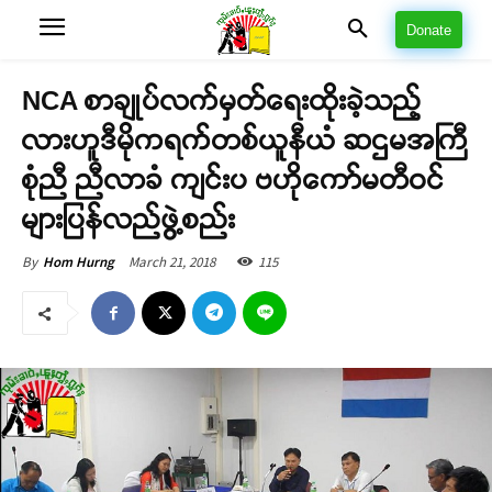
Donate
NCA စာချုပ်လက်မှတ်ရေးထိုးခဲ့သည့်
လားဟူဒီမိုကရက်တစ်ယူနီယံ ဆဌမအကြီ
စုံညီ ညီလာခံ ကျင်းပ ဗဟိုကော်မတီဝင်
များပြန်လည်ဖွဲ့စည်း
March 21, 2018
115
By
Hom Hurng