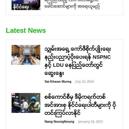
ခေါင်းဆောင်များကို အရေးယူမည်
နိုင်ငံရေး
Latest News
သျှမ်းအရှေ့ ကော်ဖီစိုက်ပျိုးရေး
နည်းပညာပံ့ပိုးပေးရန် NSPNC
နှင့် LDU နေပြည်တော်တွင်
ဆွေးနွေး
-
July 26, 2026
Sai Khwan Murng
စစ်ကောင်စီမှ ဒီမိုကရက်တစ်
အင်အားစု နိုင်ငံရေးပါတီများကို ပို
တင်းကြပ်လာနိုင်
-
January 26, 2023
Nang NoungNoung