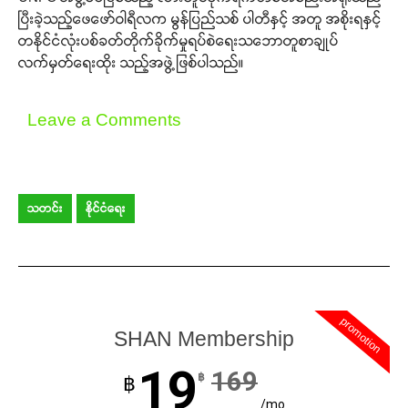
ပြီးခဲ့သည့်ဖေဖော်ဝါရီလက မွန်ပြည်သစ် ပါတီနှင့် အတူ အစိုးရနှင့်
တနိုင်ငံလုံးပစ်ခတ်တိုက်ခိုက်မှုရပ်စဲရေးသဘောတူစာချုပ်
လက်မှတ်ရေးထိုး သည့်အဖွဲ့ဖြစ်ပါသည်။
Leave a Comments
သတင်း
နိုင်ငံရေး
promotion
SHAN Membership
19
169
฿
฿
/mo