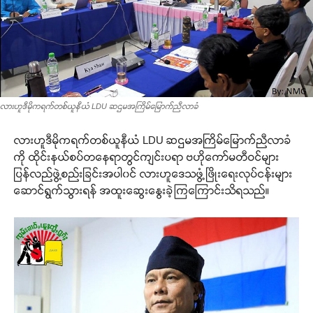
လားဟူဒီမိုကရက်တစ်ယူနီယံ LDU ဆဌမအကြိမ်မြောက်ညီလာခံ
လားဟူဒီမိုကရက်တစ်ယူနီယံ LDU ဆဌမအကြိမ်မြောက်ညီလာခံ
ကို ထိုင်းနယ်စပ်တနေရာတွင်ကျင်းပရာ ဗဟိုကော်မတီဝင်များ
ပြန်လည်ဖွဲ့စည်းခြင်းအပါ၀င် လားဟူဒေသဖွံ့ဖြိုးရေးလုပ်ငန်းများ
ဆောင်ရွက်သွားရန် အထူးဆွေးနွေးခဲ့ကြကြောင်းသိရသည်။