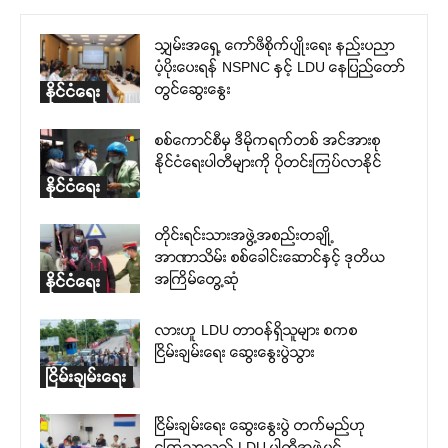
သျှမ်းအရှေ့ ကော်ဖီစိုက်ပျိုးရေး နည်းပညာ
ပံ့ပိုးပေးရန် NSPNC နှင့် LDU နေပြည်တော်
တွင်ဆွေးနွေး
နိုင်ငံရေး
စစ်ကောင်စီမှ ဒီမိုကရက်တစ် အင်အားစု
နိုင်ငံရေးပါတီများကို ပိုတင်းကြပ်လာနိုင်
နိုင်ငံရေး
တိုင်းရင်းသားအဖွဲ့အစည်းတချို့
အာဏာသိမ်း စစ်ခေါင်းဆောင်နှင့် ဒုတိယ
အကြိမ်တွေ့ဆုံ
နိုင်ငံရေး
လားဟူ LDU တာဝန်ရှိသူများ စကစ
ငြိမ်းချမ်းရေး ဆွေးနွေးပွဲသွား
ငြိမ်းချမ်းရေး
ငြိမ်းချမ်းရေး ဆွေးနွေးပွဲ တက်မည်ဟု
ကြေညာသည့် LDU ပါတီအဖွဲ့၀င်