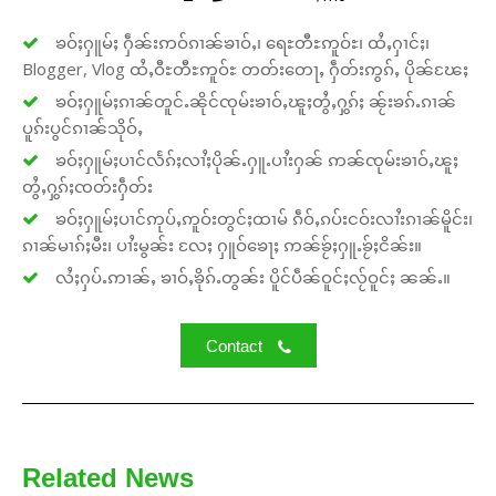
ၶဝ်ႈႁူမ်ႈ ႁဵၼ်းဢဝ်ၵၢၼ်ၶၢဝ်ႇ၊ ရေႊတီႊဢူဝ်ႊ၊ ထႆႇႁၢင်ႈ၊
Blogger, Vlog ထႆႇဝီႊတီႊဢူဝ်ႊ တတ်းတေႃႇ ႁဵတ်းဢွၵ်ႇ ပိုၼ်ၽႄႈ
ၶဝ်ႈႁူမ်ႈၵၢၼ်တူင်ႉၼိုင်ၸုမ်းၶၢဝ်ႇၽူႈတွႆႇႁွၵ်ႈ ၼႂ်းၶၵ်ႉၵၢၼ်
ပူၵ်းပွင်ၵၢၼ်သိုဝ်ႇ
ၶဝ်ႈႁူမ်ႈပၢင်လႅၵ်ႈလၢႆႈပိုၼ်ႉႁူႉပၢႆးႁၼ် ဢၼ်ၸုမ်းၶၢဝ်ႇၽူႈ
တွႆႇႁွၵ်ႈၸတ်းႁဵတ်း
ၶဝ်ႈႁူမ်ႈပၢင်ဢုပ်ႇဢူဝ်းတွင်ႈထၢမ် ၵဵဝ်ႇၵပ်းငဝ်းလၢႆးၵၢၼ်မိူင်း၊
ၵၢၼ်မၢၵ်ႈမီး၊ ပၢႆးမွၼ်း လႄႈ ႁူဝ်ၶေႃႈ ဢၼ်ၶႂ်ႈႁူႉၶႂ်ႈငိၼ်း။
လႆႈႁပ်ႉဢၢၼ်ႇ ၶၢဝ်ႇၶိုၵ်ႉတွၼ်း ပိူင်ပဵၼ်ဝူင်ႈလႂ်ဝူင်ႈ ၼၼ်ႉ။
Contact
Related News