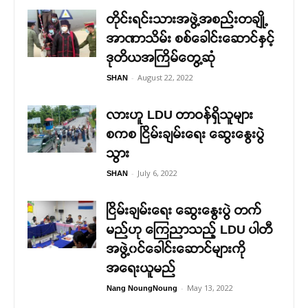
တိုင်းရင်းသားအဖွဲ့အစည်းတချို့
အာဏာသိမ်း စစ်ခေါင်းဆောင်နှင့်
ဒုတိယအကြိမ်တွေ့ဆုံ
-
August 22, 2022
SHAN
လားဟူ LDU တာဝန်ရှိသူများ
စကစ ငြိမ်းချမ်းရေး ဆွေးနွေးပွဲ
သွား
-
July 6, 2022
SHAN
ငြိမ်းချမ်းရေး ဆွေးနွေးပွဲ တက်
မည်ဟု ကြေညာသည့် LDU ပါတီ
အဖွဲ့၀င်ခေါင်းဆောင်များကို
အရေးယူမည်
-
May 13, 2022
Nang NoungNoung