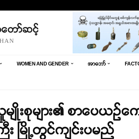
သံတော်ဆင့်
SHAN
WOMEN AND GENDER
အာဘော်
FACT
ူမျိုးစုများ၏ စာပေယဉ်ကျေးမှ
ီး မြို့တွင်ကျင်းပမည်