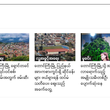
ရေး
လူ့အခွင့်အရေး
မှုခင်း
ီးမြို့ ရှောင်တခင်
တောင်ကြီးမြို့ ပြည်နယ်
တောင်ကြီးမြို့သို့ 
င်းဝင်စစ်၊
အားကစားကွင်းရှိ ဆိုင်ခန်း
လာရောက်သည့်
ထမ်းအတွက် ဖမ်းဆီး
များ ဖယ်ရှားရန် ထပ်မံ
အမျိုးသမီးတစ်ဉီး
သတိပေး၊ ဈေးသည်
ပျောက်ဆုံးနေ
အခက်တွေ့