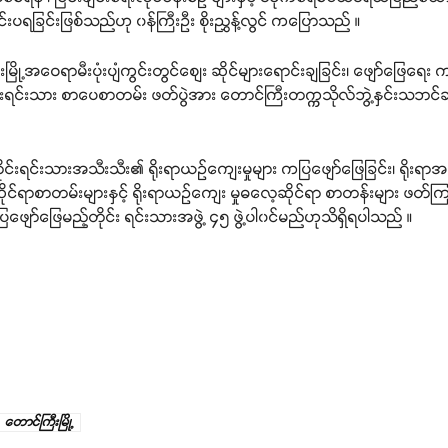
ခြင်းဖြစ်သည်ဟု ၀န်ကြီးဦး စိုးညွှန့်လွင် ကပြောသည် ။
ို့အဝေရာမီးပုံးပျံကွင်းတွင်စျေး ဆိုင်များရောင်းချခြင်း၊ ဖျော်ဖြေရေး
်းရင်းသား စာပေစာတမ်း ဖတ်ပွဲအား တောင်ကြီးတက္ကသိုလ်ဘွဲ့နှင်းသဘင်ခ
င်းရင်းသားအသီးသီး၏ ရိုးရာယဉ်ကျေးမှုများ ကပြဖျော်ဖြေခြင်း၊ ရိုး
ဆိုင်ရာစာတမ်းများနှင့် ရိုးရာယဉ်ကျေး မှုဓလေ့ဆိုင်ရာ စာတန်းများ ဖတ်ကြ
ကပြဖျော်ဖြေမည့်တိုင်း ရင်းသားအဖွဲ့ ၄၅ ဖွဲ့ပါ၀င်မည်ဟုသိရှိရပါသည် ။
တောင်ကြီးမြို့