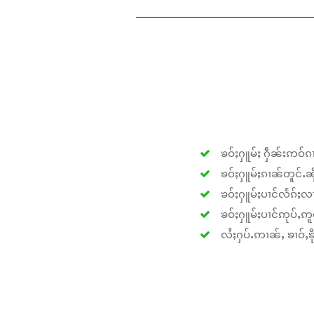
ၶဝ်ႈႁူမ်ႈ ႁဵၼ်းဢဝ်ၵၢ
ၶဝ်ႈႁူမ်ႈၵၢၼ်တူင်ႉၼိုင
ၶဝ်ႈႁူမ်ႈပၢင်လႅၵ်ႈလၢ
ၶဝ်ႈႁူမ်ႈပၢင်ဢုပ်ႇဢူဝ
လႆႈႁပ်ႉဢၢၼ်ႇ ၶၢဝ်ႇၶိုၵ