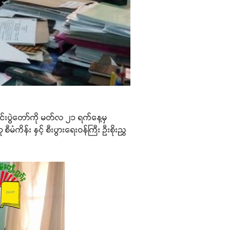
ရောင်းပွဲတော်ကို မတ်လ ၂၁ ရက်နေ့မှ
ကိန်း နှင့် စီးပွားရေးဝန်ကြီး ဦးစိုးညွှ