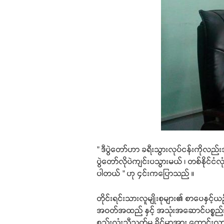
” ဒီပွဲတော်ဟာ ခရီးသွားလုပ်ငန်းကိုလည်း
ပွဲတော်လိုပဲကျင်းပသွားမယ် ၊ တစ်နိုင်င
ပါတယ် ” ဟု ၄င်းကပြောသည် ။
တိုင်းရင်းသားလူမျိုးစုများ၏ စာပေနှင့်ယ
အဝတ်အထည် နှင့် အသုံးအဆောင်ပစ္စည်း တွေက
စည်းလုံးညီညွှတ်မှု ခိုင်မာအား ကောင်းလ