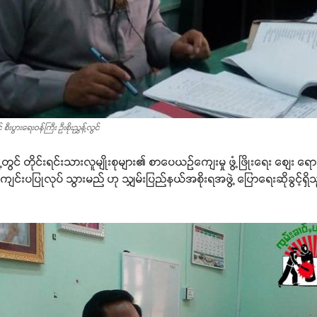
 စီးပွားရေးဝန်ကြီး ဦးစိုးညွှန့်လွင်
ု့တွင် တိုင်းရင်းသားလူမျိုးစုများ၏ စာပေယဉ်ကျေးမှု ဖွံ့ဖြိုးရေး စျေး 
ပပြုလုပ် သွားမည် ဟု သျှမ်းပြည်နယ်အစိုးရအဖွဲ့ ပြောရေးဆိုခွင့်ရှိသူ စီမံ