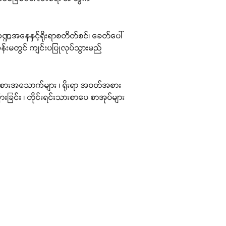
 ကဏ္ဍအနေနှင့်ရိုးရာစတိတ်စင်၊ ခေတ်ပေါ်
န်းမတွင် ကျင်းပပြုလုပ်သွားမည်
ရာအစားအသောက်များ ၊ ရိုးရာ အဝတ်အစား
ားခြင်း ၊ တိုင်းရင်းသားစာပေ စာအုပ်များ