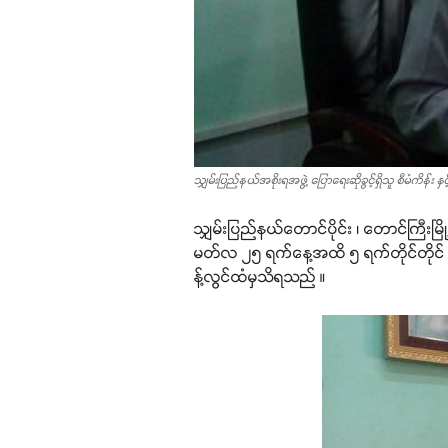
သျှမ်းပြည်နယ်အစိုးရအဖွဲ့ ပြောရေးဆိုခွင့်ရှိသူ စီမံကိန်း နှင့်
သျှမ်းပြည်နယ်တောင်ပိုင်း ၊ တောင်ကြီးမြိ
မတ်လ ၂၅ ရက်နေ့အထိ ၅ ရက်တိုင်တိုင် ကျင်း
န့်လွင်ထံမှသိရသည် ။