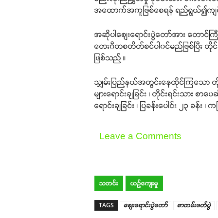
အထောက်အကူဖြစ်စေရန် ရည်ရွယ်၍ကျင်းပရ
အဆိုပါစျေးရောင်းပွဲတော်အား တောင်ကြီးမြ
တေးဂီတစတိတ်စင်ပါ၀င်မည်ဖြစ်ပြီး တိုင
ဖြစ်သည် ။
သျှမ်းပြည်နယ်အတွင်းနေထိုင်ကြသော တို
များရောင်းချခြင်း ၊ တိုင်းရင်းသား စာပေ
ရောင်းချခြင်း ၊ ပြခန်းပေါင်း ၂၃ ခန်း ၊ 
Leave a Comments
သတင်း
ယဉ်ကျေးမှု
TAGS
စျေးရောင်းပွဲတော်
စာတမ်းဖတ်ပွဲ