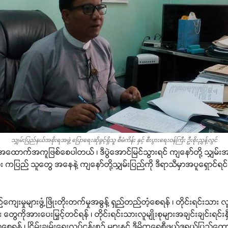
သျှမ်းပြည်နယ်အစိုးရအဖွဲ့ ပြောရေးဆိုခွင့်ရှိသူ စီမံကိန်း နှင့် စီးပွားရေးဝန်ကြီး ဦးစိုးညွှန့်လွင်
အထောက်အကူဖြစ်စေပါတယ် ၊ ဒီပွဲအောင်မြင်သွားရင် ကျနော်တို့ သျှမ်းအစို
ံလုံး ကပြည် သူတွေ အနေနဲ့ ကျနော်တို့သျှမ်းပြည်ကို ဒီရာသီမှာအပူရှောင်
ဉ်ကျေးမှုများဖွံ့ဖြိုးတိုးတက်မှုအဓွန့် ရှည်တည်တံ့စေရန် ၊ တိုင်းရင်းသ
ိုအားပေးမြှင့်တင်ရန် ၊ တိုင်းရင်းသားလူမျိုးစုများအချင်းချင်းရင်းနှီး
ာစေရန် ၊ ငြိမ်းချမ်းရေးလုပ်ငန်းစဉ် များနှင့် ဒီမိုကရေစီဖယ်ဒရယ်ပြည