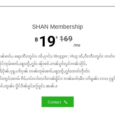
SHAN Membership
19
169
฿
฿
/mo
ၼ်ၶၢဝ်ႇ၊ ရေႊတီႊဢူဝ်ႊ၊ ထႆႇႁၢင်ႈ၊ Blogger, Vlog ထႆႇဝီႊတီႊဢူဝ်ႊ တတ်း
်ၸုမ်းၶၢဝ်ႇၽူႈတွႆႇႁွၵ်ႈ ၼႂ်းၶၵ်ႉၵၢၼ်ပူၵ်းပွင်ၵၢၼ်သိုဝ်ႇ
ႆႈပိုၼ်ႉႁူႉပၢႆးႁၼ် ဢၼ်ၸုမ်းၶၢဝ်ႇၽူႈတွႆႇႁွၵ်ႈၸတ်းႁဵတ်း
်းတွင်ႈထၢမ် ၵဵဝ်ႇၵပ်းငဝ်းလၢႆးၵၢၼ်မိူင်း၊ ၵၢၼ်မၢၵ်ႈမီး၊ ပၢႆးမွၼ်း လႄႈ ႁူဝ
်ႉတွၼ်း ပိူင်ပဵၼ်ဝူင်ႈလႂ်ဝူင်ႈ ၼၼ်ႉ။
Contact