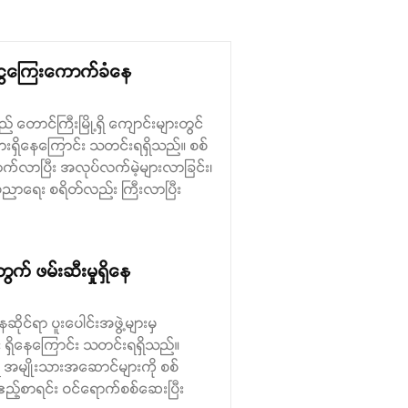
 ငွေကြေးကောက်ခံနေ
တောင်ကြီးမြို့ရှိ ကျောင်းများတွင်
များရှိနေကြောင်း သတင်းရရှိသည်။ စစ်
်တက်လာပြီး အလုပ်လက်မဲ့များလာခြင်း၊
 ပညာရေး စရိတ်လည်း ကြီးလာပြီး
ွက် ဖမ်းဆီးမှုရှိနေ
ိုင်ရာ ပူးပေါင်းအဖွဲ့များမှ
ား ရှိနေကြောင်း သတင်းရရှိသည်။
ှိ အမျိုးသားအဆောင်များကို စစ်
 ဧည့်စာရင်း ဝင်ရောက်စစ်ဆေးပြီး