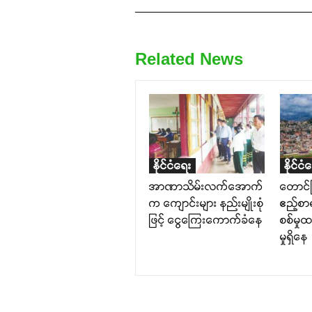
Related News
နိုင်ငံရေး
နိုင်ငံ
အာဏာသိမ်းလက်အောက်
တောင်ကြ
က ကျောင်းများ နည်းမျိုးစုံ
ဧည့်စာရ
ဖြင့် ငွေကြေးကောက်ခံနေ
စစ်မှု
မှုရှိနေ