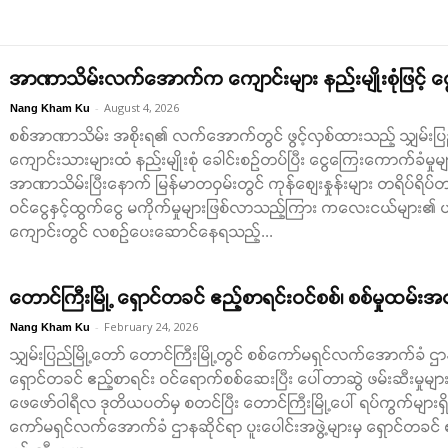
အာဏာသိမ်းလက်အောက်က ကျောင်းများ နည်းမျိုးစုံဖြင့်
-
August 4, 2026
Nang Kham Ku
စစ်အာဏာသိမ်း အစိုးရ၏ လက်အောက်တွင် ဖွင့်လှစ်ထားသည့် သျှမ်းပြည် 
ကျောင်းသားများထံ နည်းမျိုးစုံ ခေါင်းစဉ်တပ်ပြီး ငွေကြေးကောက်ခံမှု
အာဏာသိမ်းပြီးနောက် မြန်မာတဝှမ်းတွင် ကုန်စျေးနှုန်းများ တရိပ်ရိပ
ဝင်ငွေနှင့်ထွက်ငွေ မကိုက်မှုများဖြစ်လာသည့်ကြား ကလေးငယ်များ၏
ကျောင်းတွင် လစဉ်ပေးဆောင်နေရသည့်...
တောင်ကြီးမြို့ ရှောင်တခင် ဧည့်စာရင်းဝင်စစ်၊ စစ်မှုထမ်းအတ
-
February 24, 2026
Nang Kham Ku
သျှမ်းပြည်မြို့တော် တောင်ကြီးမြို့တွင် စစ်ကော်မရှင်လက်အောက်ခံ ဌာနဆ
ရှောင်တခင် ဧည့်စာရင်း ဝင်ရောက်စစ်ဆေးပြီး ပေါ်တာဆွဲ ဖမ်းဆီးမှုမျ
ဖေဖော်ဝါရီလ ဒုတိယပတ်မှ စတင်ပြီး တောင်ကြီးမြို့ပေါ် ရပ်ကွက်များရ
ကော်မရှင်လက်အောက်ခံ ဌာနဆိုင်ရာ ပူးပေါင်းအဖွဲ့များမှ ရှောင်တခင်