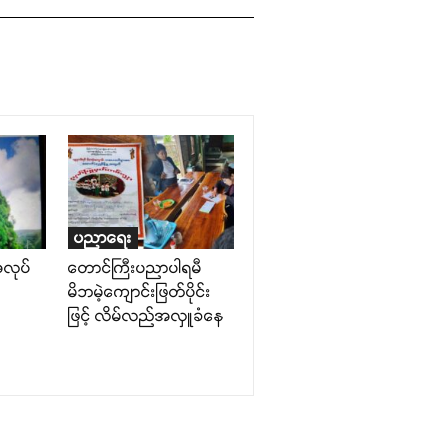
ပညာရေး
အလုပ်
တောင်ကြီးပညာပါရမီ
မိဘမဲ့ကျောင်းဖြတ်ပိုင်း
ဖြင့် လိမ်လည်အလှူခံနေ