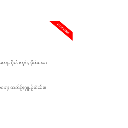
promotion
တေႃႇ ႁဵတ်းဢွၵ်ႇ ပိုၼ်ၽႄႈ
်ၶေႃႈ ဢၼ်ၶႂ်ႈႁူႉၶႂ်ႈငိၼ်း။