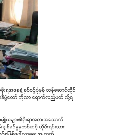
းရအနေနဲ့ နှစ်စဉ်ပုံမှန် တန်ဆောင်တိုင်
ရင်းဒီပွဲတော် ကိုလာ ရောက်လည်ပတ် လို့ရ
ား လူမျိုးစုများ၏ရိုးရာအစားအသောက်
ချစ်ခင်မှုမှတစ်ဆင့် တိုင်းရင်းသား
်ထောင်စဖြစ်ပေါ်လာရေး အ တွက်