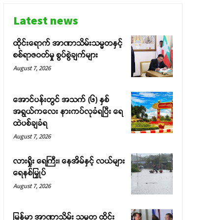
Latest news
ထိုင်းရောက် အာဏာသိမ်းသမ္မတနှင့်
စစ်ရာဇဝတ်မှု စွပ်စွဲချက်များ
August 7, 2026
အောင်ပန်းတွင် အသက် (၆) နှစ်
အရွယ်ကလေး နားကပ်လုခံရပြီး ရေ
ထဲပစ်ချခံရ
August 7, 2026
လားရှိုး ရေကြီး၊ နေအိမ်နှင့် လယ်များ
ရေနစ်မြှုပ်
August 7, 2026
မြန်မာ အာဏာသိမ်း သမ္မတ ထိုင်း