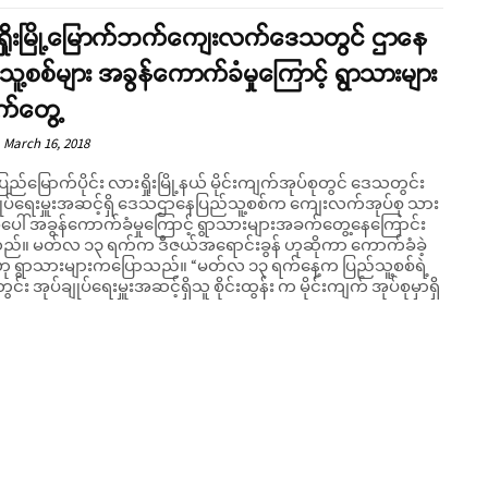
ရှိုးမြို့မြောက်ဘက်ကျေးလက်ဒေသတွင် ဌာနေ
သူ့စစ်များ အခွန်ကောက်ခံမှုကြောင့် ရွာသားများ
်တွေ့
March 16, 2018
ပြည်မြောက်ပိုင်း လားရှိုးမြို့နယ် မိုင်းကျက်အုပ်စုတွင် ဒေသတွင်း
ျုပ်ရေးမှူးအဆင့်ရှိ ဒေသဌာနေပြည်သူ့စစ်က ကျေးလက်အုပ်စု သား
ပေါ် အခွန်ကောက်ခံမှုကြောင့် ရွာသားများအခက်တွေ့နေကြောင်း
်းခွန် ဟုဆိုကာ ကောက်ခံခဲ့
ားများကပြောသည်။ “မတ်လ ၁၃ ရက်နေ့က ပြည်သူ့စစ်ရဲ့
်း အုပ်ချုပ်ရေးမှူးအဆင့်ရှိသူ စိုင်းထွန်း က မိုင်းကျက် အုပ်စုမှာရှိ