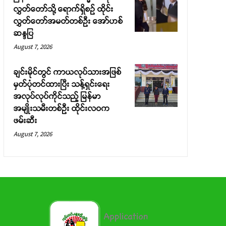
လွှတ်တော်သို့ ရောက်ရှိစဉ် ထိုင်း
လွှတ်တော်အမတ်တစ်ဦး အော်ဟစ်
ဆန္ဒပြ
August 7, 2026
ချင်းမိုင်တွင် ကာယလုပ်သားအဖြစ်
မှတ်ပုံတင်ထားပြီး သန့်ရှင်းရေး
အလုပ်လုပ်ကိုင်သည့် မြန်မာ
အမျိုးသမီးတစ်ဦး ထိုင်းလဝက
ဖမ်းဆီး
August 7, 2026