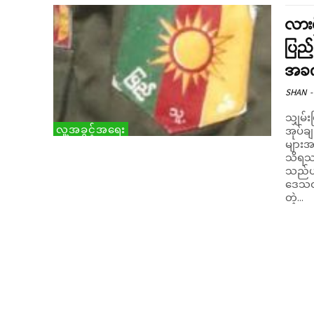
လား
ပြည်
အခက
SHAN
-
သျှမ်း
လူ့အခွင့်အရေး
အုပ်ခ
များအ
သိရသည်။ မတ်လ ၁၃ ရက်က ဒီဇယ်အရောင
သည်ဟု ရွာသ
ဒေသတွင
တဲ့...