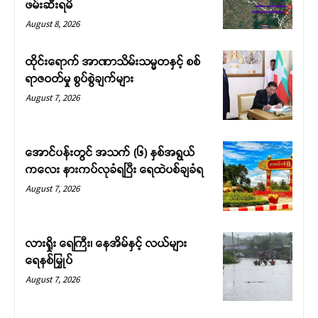
ဖမ်းဆီးရမိ
August 8, 2026
ထိုင်းရောက် အာဏာသိမ်းသမ္မတနှင့် စစ်
ရာဇဝတ်မှု စွပ်စွဲချက်များ
August 7, 2026
အောင်ပန်းတွင် အသက် (၆) နှစ်အရွယ်
ကလေး နားကပ်လုခံရပြီး ရေထဲပစ်ချခံရ
August 7, 2026
လားရှိုး ရေကြီး၊ နေအိမ်နှင့် လယ်များ
ရေနစ်မြှုပ်
August 7, 2026