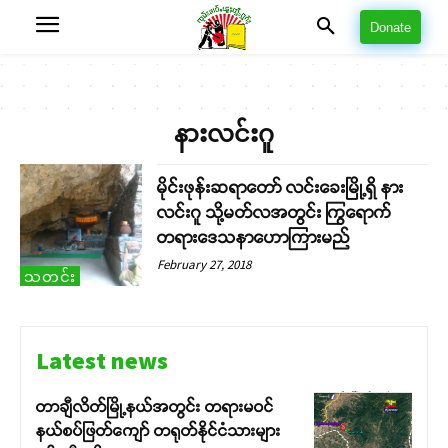
Donate
နားလင်းဂူ
မိုင်းဖုန်းဆရာတော် လင်းခေးမြို့ရှိ နား
လင်းဂူ သို့မတ်လအတွင်း ကြွရောက်
တရားဒေသနာဟောကြားမည်
February 27, 2018
သတင်း
Latest news
တာချီလိတ်မြို့နယ်အတွင်း တရားမဝင်
နယ်စပ်ဖြတ်ကျော် တရုတ်နိုင်ငံသားများ