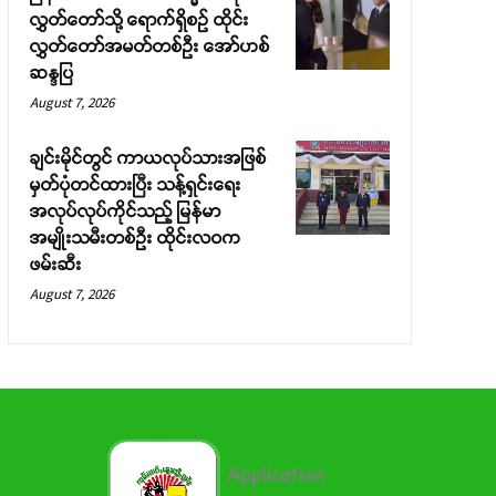
လွှတ်တော်သို့ ရောက်ရှိစဉ် ထိုင်း
လွှတ်တော်အမတ်တစ်ဦး အော်ဟစ်
ဆန္ဒပြ
August 7, 2026
ချင်းမိုင်တွင် ကာယလုပ်သားအဖြစ်
မှတ်ပုံတင်ထားပြီး သန့်ရှင်းရေး
အလုပ်လုပ်ကိုင်သည့် မြန်မာ
အမျိုးသမီးတစ်ဦး ထိုင်းလဝက
ဖမ်းဆီး
August 7, 2026