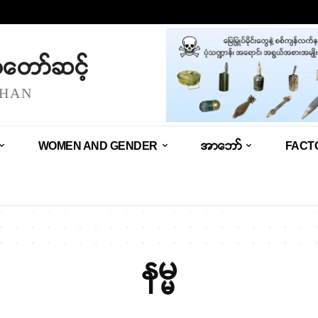
သံတော်ဆင့်
SHAN
WOMEN AND GENDER
အာဘော်
FACT
နမ္မ