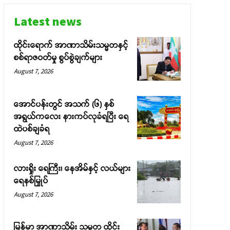
Latest news
ထိုင်းရောက် အာဏာသိမ်းသမ္မတနှင့်
စစ်ရာဇဝတ်မှု စွပ်စွဲချက်များ
August 7, 2026
အောင်ပန်းတွင် အသက် (၆) နှစ်
အရွယ်ကလေး နားကပ်လုခံရပြီး ရေ
ထဲပစ်ချခံရ
August 7, 2026
လားရှိုး ရေကြီး၊ နေအိမ်နှင့် လယ်များ
ရေနစ်မြှုပ်
August 7, 2026
မြန်မာ အာဏာသိမ်း သမ္မတ ထိုင်း