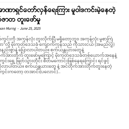
ာဏာရှင်တော်လှန်ရေးကြား မူဝါဒကင်းမဲ့နေတဲ့
ဇာတ တူးဖော်မှု
wan Murng
-
June 25, 2025
ကွင်းကို အကုန်လုံး တူးလိုက်ပြီ မရှိတော့ဘူး၊ အကုန်လုံး မွစာကြဲ
ာ”လို့ မိုးကုတ်ဒေသခံ ကျောက်ကုန်သည် ကိုသားငယ် (အမည်လွှဲ)
်းစွာနဲ့ ပြောလာပါတယ်။ စက်ယန္တယားတွေနဲ့
ုက်အားတိုက် တူးဖော်မှုကြောင့် မိုးကုတ်ဒေသခံတစ်ယောက်အနေနဲ့
ွင်းရှေ့ ဖြတ်သွားတိုင်း စိတ်မကောင်းဖြစ်နေရကြောင်း ရင်ဖွင့်
်ယန္တယားတွေ နဲ့ အင်တိုက်အားတိုက်တူးနေတဲ့
ကွင်းကတော့ တအာင်း(ပလောင်)...