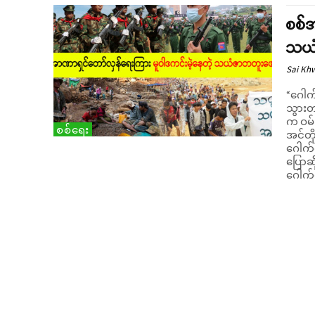
စစ်အ
သယံ
Sai Kh
“ဂေါက်
သွားတ
က ဝမ်းနည
စစ်ရေး
အင်တိ
ဂေါက်က
ပြောဆိုလာပါတယ်။ စက
ဂေါက်